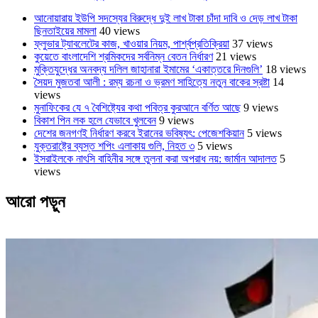
আনোয়ারায় ইউপি সদস্যের বিরুদ্ধে দুই লাখ টাকা চাঁদা দাবি ও দেড় লাখ টাকা
ছিনতাইয়ের মামলা
40 views
ফ্লুভার ট্যাবলেটের কাজ, খাওয়ার নিয়ম, পার্শ্বপ্রতিক্রিয়া
37 views
কুয়েতে বাংলাদেশি শ্রমিকদের সর্বনিম্ন বেতন নির্ধারণ
21 views
মুক্তিযুদ্ধের অনবদ্য দলিল জাহানারা ইমামের ‘একাত্তরে দিনগুলি’
18 views
সৈয়দ মুজতবা আলী : রম্য রচনা ও ভ্রমণ সাহিত্যে নতুন বাকের স্রষ্টা
14
views
মুনাফিকের যে ৭ বৈশিষ্ট্যের কথা পবিত্র কুরআনে বর্ণিত আছে
9 views
বিকাশ পিন লক হলে যেভাবে খুলবেন
9 views
দেশের জনগণই নির্ধারণ করবে ইরানের ভবিষ্যৎ: পেজেশকিয়ান
5 views
যুক্তরাষ্ট্রে ব্যস্ত শপিং এলাকায় গুলি, নিহত ৩
5 views
ইসরাইলকে নাৎসি বাহিনীর সঙ্গে তুলনা করা অপরাধ নয়: জার্মান আদালত
5
views
আরো পড়ুন