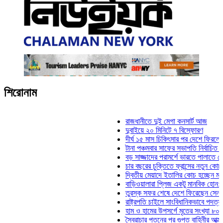
শিরোনাম
রাজধানীতে দুই মেগা কনসার্ট আজ
দুবাইয়ে ২০ মিনিটে ৭ বিস্ফোরণ
দীর্ঘ ১৫ মাস চিকিৎসার পর দেশে ফিরলেন ইলিয়াস
টানা পঞ্চমবার সাফের সভাপতি নির্বাচিত কাজী সাল
বড় সাজ্জাদের পরামর্শে ভারতে পালাতে চেয়েছ
চার বছরের চুক্তিতে ফ্রান্সের নতুন কোচ জিদান
দ্বিতীয় মেয়াদে ইতালির কোচ হচ্ছেন মানচিনি
বাড়িওয়ালারা প্লিজ একটু মানবিক হোন: মনিরা মি
তুরস্ক সফর শেষে দেশে ফিরেছেন সেনাপ্রধান
রাষ্ট্রপতি চাইলে সাংবিধানিকভাবে পদত্যাগ করতে পা
হাম ও হামের উপসর্গে মৃতের সংখ্যা ৮০০ ছাড়াল
স্বৈরাচার পতনের পর গুপ্ত বাহিনীর আত্মপ্রকাশ: প