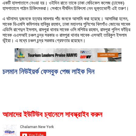
একটি হাসপাতালে নেওয়া হয়। ওইদিন রাতে তাকে ঢাকা মেডিকেল কলেজ (ঢামেক)
হাসপাতালে পাঠান চিকিৎসকরা। সেখানে দীর্ঘদিন চিকিৎসা নেন ভুক্তভোগী এই তরুণ।
এ ঘটনাসহ দুজনকে হত্যার মামলায় পাঁচ জনকে আসামি করা হয়েছে। আসামিরা হলেন,
সাবেক ডিএমপি কমিশনার হাবিবুর রহমান, ঢাকা মহানগর পুলিশের খিলগাঁও জোনের সাবেক
এডিসি রাশেদুল ইসলাম, রামপুরা থানার সাবেক ওসি মশিউর রহমান, রামপুরা পুলিশ ফাঁড়ির
সাবেক এএসআই চঞ্চল চন্দ্র সরকার ও রামপুরা থানার সাবেক এসআই তারিকুল ইসলাম
ভূঁইয়া। এ মধ্যে চঞ্চল চন্দ্র সরকার গ্রেফতার রয়েছেন।
চলমান নিউইয়র্ক ফেসবুক পেজ লাইক দিন
আমাদের ইউটিউব চ্যানেলে সাবস্ক্রাইব করুন