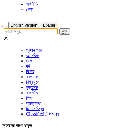
অর্থনীতি
খেলা
English Version
Epaper
খুজুঁন
প্রধান খবর
আমেরিকা
খেলা
ধর্ম
ফিচার
বাংলাদেশ
বিশ্বজুড়ে
মুক্তমত
রাজনীতি
শিক্ষা
স্বাস্থ্যকথা
শিল্প-সাহিত্য
Classified / বিজ্ঞাপন
আমাদের সাথে থাকুন