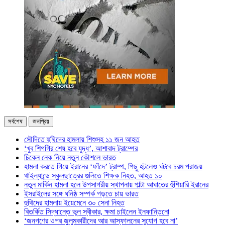
সর্বশেষ
জনপ্রিয়
সৌদিতে হুথিদের হামলায় শিশুসহ ১১ জন আহত
‘খুব শিগগির শেষ হবে যুদ্ধ’, আশাবাদ ট্রাম্পের
চিকেন নেক নিয়ে নতুন কৌশলে ভারত
হামলা করতে গিয়ে ইরানের ‘ফাঁদে’ ট্রাম্প, পিছু হটলেও ঘটবে চরম পরাজয়
থাইল্যান্ডে স্কুলছাত্রের গুলিতে শিক্ষক নিহত, আহত ১০
নতুন মার্কিন হামলা হলে উপসাগরীয় স্থাপনায় পাল্টা আঘাতের হুঁশিয়ারি ইরানের
ইসরাইলের সঙ্গে ঘনিষ্ঠ সম্পর্ক গড়তে চায় ভারত
হুথিদের হামলায় ইয়েমেনে ৩০ সেনা নিহত
বিতর্কিত সিদ্ধান্তে ভুল স্বীকার, ক্ষমা চাইলেন ইনফান্তিনো
‘জনগণের ওপর জুলুমকারীদের আর আস্ফালনের সুযোগ হবে না’