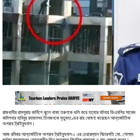
রাজধানীর রামপুরায় কার্নিশে ঝুলে থাকা তরুণকে গুলি করে হত্যার ঘটনায় ডিএমপির সাবেক
কমিশনার হাবিবুর রহমানসহ তিনজনকে মৃত্যুদণ্ডের রায় ঘোষণা করেছেন আন্তর্জাতিক
অপরাধ ট্রাইব্যুনাল।
আজ রবিবার আন্তর্জাতিক অপরাধ ট্রাইব্যুনাল-১ এর চেয়ারম্যান বিচারপতি মো. গোলাম
মর্তূজা মজুমদারের নেতৃত্বাধীন তিন সদস্যের বিচারিক প্যানেল এ রায় ঘোষণা করেন।