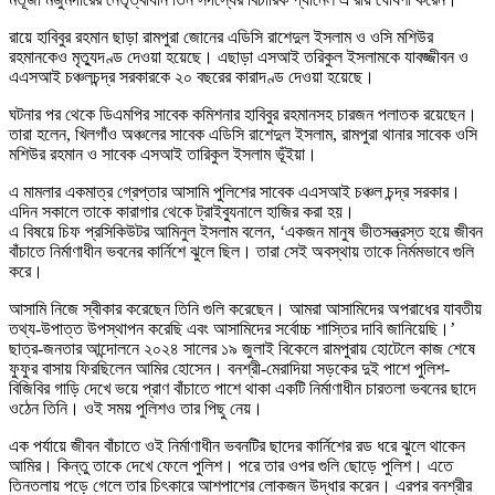
রায়ে হাবিবুর রহমান ছাড়া রামপুরা জোনের এডিসি রাশেদুল ইসলাম ও ওসি মশিউর
রহমানকেও মৃত্যুদণ্ড দেওয়া হয়েছে। এছাড়া এসআই তরিকুল ইসলামকে যাবজ্জীবন ও
এএসআই চঞ্চলচন্দ্র সরকারকে ২০ বছরের কারাদণ্ড দেওয়া হয়েছে।
ঘটনার পর থেকে ডিএমপির সাবেক কমিশনার হাবিবুর রহমানসহ চারজন পলাতক রয়েছেন।
তারা হলেন, খিলগাঁও অঞ্চলের সাবেক এডিসি রাশেদুল ইসলাম, রামপুরা থানার সাবেক ওসি
মশিউর রহমান ও সাবেক এসআই তারিকুল ইসলাম ভূঁইয়া।
এ মামলার একমাত্র গ্রেপ্তার আসামি পুলিশের সাবেক এএসআই চঞ্চল চন্দ্র সরকার।
এদিন সকালে তাকে কারাগার থেকে ট্রাইব্যুনালে হাজির করা হয়।
এ বিষয়ে চিফ প্রসিকিউটর আমিনুল ইসলাম বলেন, ‘একজন মানুষ ভীতসন্ত্রস্ত হয়ে জীবন
বাঁচাতে নির্মাণাধীন ভবনের কার্নিশে ঝুলে ছিল। তারা সেই অবস্থায় তাকে নির্মমভাবে গুলি
করে।
আসামি নিজে স্বীকার করেছেন তিনি গুলি করেছেন। আমরা আসামিদের অপরাধের যাবতীয়
তথ্য-উপাত্ত উপস্থাপন করেছি এবং আসামিদের সর্বোচ্চ শাস্তির দাবি জানিয়েছি।’
ছাত্র-জনতার আন্দোলনে ২০২৪ সালের ১৯ জুলাই বিকেলে রামপুরায় হোটেলে কাজ শেষে
ফুফুর বাসায় ফিরছিলেন আমির হোসেন। বনশ্রী-মেরাদিয়া সড়কের দুই পাশে পুলিশ-
বিজিবির গাড়ি দেখে ভয়ে প্রাণ বাঁচাতে পাশে থাকা একটি নির্মাণাধীন চারতলা ভবনের ছাদে
ওঠেন তিনি। ওই সময় পুলিশও তার পিছু নেয়।
এক পর্যায়ে জীবন বাঁচাতে ওই নির্মাণাধীন ভবনটির ছাদের কার্নিশের রড ধরে ঝুলে থাকেন
আমির। কিন্তু তাকে দেখে ফেলে পুলিশ। পরে তার ওপর গুলি ছোড়ে পুলিশ। এতে
তিনতলায় পড়ে গেলে তার চিৎকারে আশপাশের লোকজন উদ্ধার করেন। এরপর বনশ্রীর