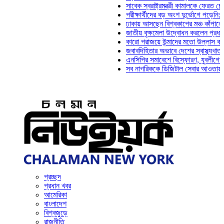
সাবেক স্বরাষ্ট্রমন্ত্রী কামালকে ফেরত চেয়ে দিল্
পরীক্ষার্থীদের বড় অংশ দুর্ভোগে পড়েনি: ড. মাহ্
ঢাকায় আসছেন বিশ্বকাপের মঞ্চ কাঁপানো সেই সঞ্
জাতীয় বৃক্ষমেলা উদ্বোধন করলেন প্রধানমন্ত্রী
কারো পরাজয়ে উন্মাদের মতো উল্লাস করতে হয় ন
জবাবদিহিতার অভাবে দেশের স্বাস্থ্যখাত নানা 
এনসিপির সমাবেশে বিস্ফোরণ, যুবলীগের দুই নেত
সব নাগরিককে ডিজিটাল সেবার আওতায় আনতে হবে:
প্রচ্ছদ
প্রধান খবর
আমেরিকা
বাংলাদেশ
বিশ্বজুড়ে
রাজনীতি