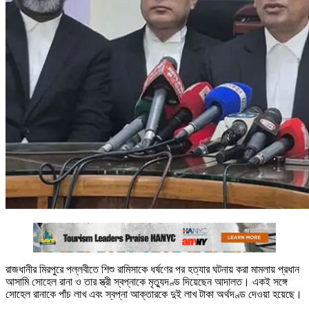
রাজধানীর মিরপুরে পল্লবীতে শিশু রামিসাকে ধর্ষণের পর হত্যার ঘটনায় করা মামলায় প্রধান
আসামি সোহেল রানা ও তার স্ত্রী স্বপ্নাকে মৃত্যুদণ্ড দিয়েছেন আদালত। একই সঙ্গে
সোহেল রানাকে পাঁচ লাখ এবং স্বপ্না আক্তারকে দুই লাখ টাকা অর্থদণ্ড দেওয়া হয়েছে।