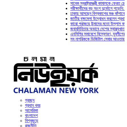
সাবেক স্বরাষ্ট্রমন্ত্রী কামালকে ফেরত চেয়ে দিল্ল
পরীক্ষার্থীদের বড় অংশ দুর্ভোগে পড়েনি: ড. মাহ্‌
ঢাকায় আসছেন বিশ্বকাপের মঞ্চ কাঁপানো সেই সঞ্
জাতীয় বৃক্ষমেলা উদ্বোধন করলেন প্রধানমন্ত্রী
কারো পরাজয়ে উন্মাদের মতো উল্লাস করতে হয় ন
জবাবদিহিতার অভাবে দেশের স্বাস্থ্যখাত নানা স
এনসিপির সমাবেশে বিস্ফোরণ, যুবলীগের দুই নেতা
সব নাগরিককে ডিজিটাল সেবার আওতায় আনতে হবে:
প্রচ্ছদ
প্রধান খবর
আমেরিকা
বাংলাদেশ
বিশ্বজুড়ে
রাজনীতি