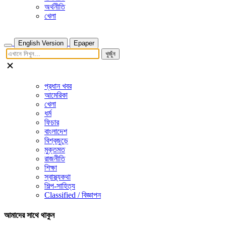
অর্থনীতি
খেলা
English Version
Epaper
খুজুঁন
প্রধান খবর
আমেরিকা
খেলা
ধর্ম
ফিচার
বাংলাদেশ
বিশ্বজুড়ে
মুক্তমত
রাজনীতি
শিক্ষা
স্বাস্থ্যকথা
শিল্প-সাহিত্য
Classified / বিজ্ঞাপন
আমাদের সাথে থাকুন