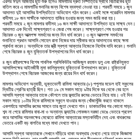
এরপর ঈদুল আজহার ছুটি শুরু হলেও মামলাটির দ্রুত নিষ্পত্তির স্বার্থে বিচারিকের ছুটি
বাতিল করে এ মামলাটির শুনানির জন্য বিশেষ ব্যবস্থা নেওয়া হয়। পরবর্তী সময়ে ১ জুন
আদালত দুই আসামির উপস্থিতিতে অভিযোগ গঠন করেন। একই সঙ্গে পরেরদিন মামলার
বাদীসহ ১৮ জন সাক্ষীকে আদালতে হাজির হওয়ার জন্য সমন জারি করা হয়।
পরবর্তী সময়ে ২ জুন মামলার বাদীসহ ১৬ জন সাক্ষী আদালতে উপস্থিত হয়ে সাক্ষ্য দেন।
আদালত এক দিনেই সাক্ষ্যগ্রহণ ও জেরা শেষ করেন। সাক্ষ্যগ্রহণ শেষ হওয়ার পর
বিচারক ৩ জুন আত্মপক্ষ সমর্থনের জন্য দিন ধার্য করেন। ৩ জুন আত্মপক্ষ সমর্থনের
শুনানিতে প্রধান আসামি সোহেল রানা নিজের দায় স্বীকার করে আদালতের কাছে ক্ষমা
প্রার্থনা করেন। অন্যদিকে তার স্ত্রী স্বপ্না আক্তার নিজেকে নির্দোষ দাবি করেন। শুনানি
শেষে বিচারক ৪ জুন যুক্তিতর্ক উপস্থাপনের দিন ধার্য করেন।
৪ জুন রাষ্ট্রপক্ষের বিশেষ পাবলিক প্রসিকিউটর আজিজুল রহমান দুলু এবং রাষ্ট্রনিযুক্ত
আসামিপক্ষের আইনজীবী মূসা কালিমুল্লাহ যুক্তিতর্ক উপস্থাপন করেন। যুক্তিতর্ক
উপস্থাপন শেষে বিচারক আজকের জন্য রায়ের দিন ধার্য করেন।
মামলার অভিযোগ অনুযায়ী, ভুক্তভোগী রামিসা আক্তার (৮) পপুলার মডেল হাই স্কুলের
দ্বিতীয় শ্রেণির ছাত্রী ছিল। গত ১৯ মে সকাল সাড়ে ৯টার দিকে ঘর থেকে বের হলে
আসামি স্বপ্না আক্তার তাকে কৌশলে তার ফ্ল্যাটের রুমের ভেতরে নিয়ে যায়। ওই দিন
সকাল সাড়ে ১০টার দিকে রামিসাকে স্কুলে যাওয়ার জন্য খোঁজাখুঁজি করতে থাকলে
একপর্যায়ে আসামির রুমের সামনে তার জুতা দেখতে পান। ডাকাডাকির পর কোনো সাড়া-
শব্দ না পেয়ে রামিসার বাবা-মা ও অন্যান্য ফ্ল্যাটের লোকজন দরজা ভেঙে ভেতরে প্রবেশ
করে আসামির শয়নকক্ষের মেঝেতে রামিসা আক্তারের মস্তকবিহীন দেহ এবং বাথরুমের
ভেতরে একটি বড় বালতির মধ্যে মাথা দেখতে পান।
আসামি স্বপ্না আক্তারকে সেখানে দাঁড়িয়ে থাকা অবস্থায় দেখতে পেয়ে তাকে জিজ্ঞাসা