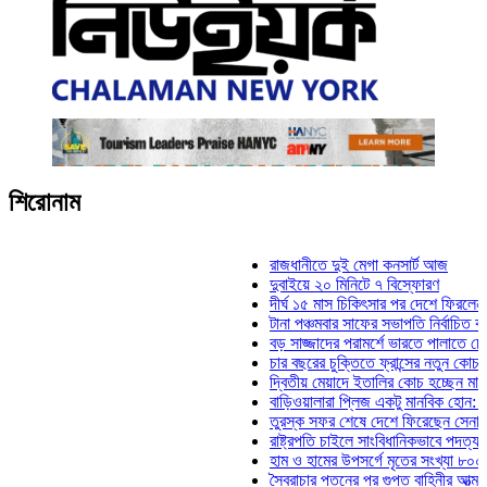
শিরোনাম
রাজধানীতে দুই মেগা কনসার্ট আজ
দুবাইয়ে ২০ মিনিটে ৭ বিস্ফোরণ
দীর্ঘ ১৫ মাস চিকিৎসার পর দেশে ফিরলেন ইলিয়াস
টানা পঞ্চমবার সাফের সভাপতি নির্বাচিত কাজী সাল
বড় সাজ্জাদের পরামর্শে ভারতে পালাতে চেয়েছি
চার বছরের চুক্তিতে ফ্রান্সের নতুন কোচ জিদান
দ্বিতীয় মেয়াদে ইতালির কোচ হচ্ছেন মানচিনি
বাড়িওয়ালারা প্লিজ একটু মানবিক হোন: মনিরা মিঠ
তুরস্ক সফর শেষে দেশে ফিরেছেন সেনাপ্রধান 
রাষ্ট্রপতি চাইলে সাংবিধানিকভাবে পদত্যাগ করতে পার
হাম ও হামের উপসর্গে মৃতের সংখ্যা ৮০০ ছাড়াল
স্বৈরাচার পতনের পর গুপ্ত বাহিনীর আত্মপ্রকাশ: প্