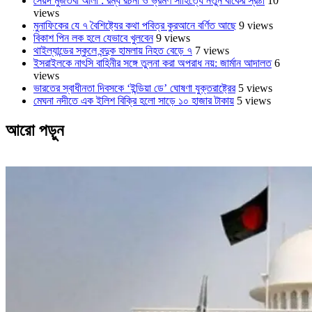
সৈয়দ মুজতবা আলী : রম্য রচনা ও ভ্রমণ সাহিত্যে নতুন বাকের স্রষ্টা
10
views
মুনাফিকের যে ৭ বৈশিষ্ট্যের কথা পবিত্র কুরআনে বর্ণিত আছে
9 views
বিকাশ পিন লক হলে যেভাবে খুলবেন
9 views
থাইল্যান্ডের স্কুলে বন্দুক হামলায় নিহত বেড়ে ৭
7 views
ইসরাইলকে নাৎসি বাহিনীর সঙ্গে তুলনা করা অপরাধ নয়: জার্মান আদালত
6
views
ভারতের স্বাধীনতা দিবসকে ‘ইন্ডিয়া ডে’ ঘোষণা যুক্তরাষ্ট্রের
5 views
মেঘনা নদীতে এক ইলিশ বিক্রি হলো সাড়ে ১০ হাজার টাকায়
5 views
আরো পড়ুন