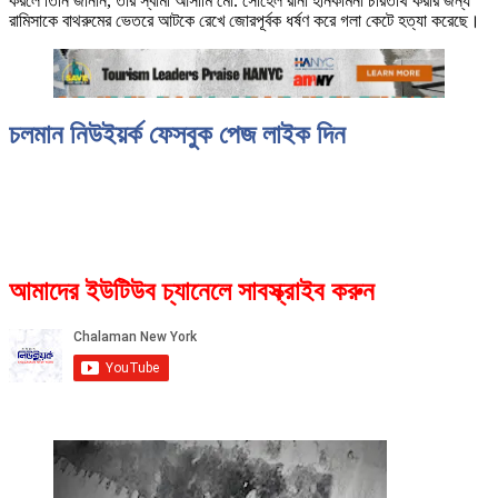
করলে তিনি জানান, তার স্বামী আসামি মো. সোহেল রানা হীনকামনা চরিতার্থ করার জন্য
রামিসাকে বাথরুমের ভেতরে আটকে রেখে জোরপূর্বক ধর্ষণ করে গলা কেটে হত্যা করেছে।
চলমান নিউইয়র্ক ফেসবুক পেজ লাইক দিন
আমাদের ইউটিউব চ্যানেলে সাবস্ক্রাইব করুন