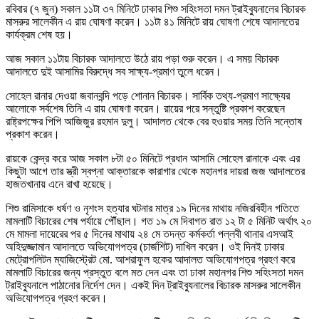
রবিবার (৭ জুন) সকাল ১১টা ৩৭ মিনিটে ঢাকার শিশু সহিংসতা দমন ট্রাইব্যুনালের বিচারক
মাসরুর সালেকীন এ রায় ঘোষণা করেন। ১১টা ৪১ মিনিটে রায় ঘোষণা শেষে আদালতের
কার্যক্রম শেষ হয়।
আজ সকাল ১১টায় বিচারক আদালতে উঠে রায় পড়া শুরু করেন। এ সময় বিচারক
আদালতে দুই আসামির বিরুদ্ধে সব সাক্ষ্য-প্রমাণ তুলে ধরেন।
সোহেল রানার দেওয়া জবানবন্দি পড়ে শোনান বিচারক। সার্বিক তথ্য-প্রমাণ সাক্ষ্যের
আলোকে সর্বশেষ তিনি এ রায় ঘোষণা করেন। রায়ের পরে সন্তুষ্টি প্রকাশ করেছেন
রাষ্ট্রপক্ষের পিপি আজিজুর রহমান দুলু। আদালত থেকে বের হওয়ার সময় তিনি সন্তোষ
প্রকাশ করেন।
রায়কে কেন্দ্র করে আজ সকাল ৮টা ৫০ মিনিটে প্রধান আসামি সোহেল রানাকে এবং এর
কিছুটা আগে তার স্ত্রী স্বপ্না আক্তারকে কারাগার থেকে মহানগর দায়রা জজ আদালতের
হাজতখানায় এনে রাখা হয়েছে।
শিশু রামিসাকে ধর্ষণ ও নৃশংস হত্যার ঘটনার মাত্র ১৯ দিনের মাথায় নজিরবিহীন গতিতে
মামলাটি বিচারের শেষ পর্যায়ে পৌঁছাল। গত ১৯ মে দিবাগত রাত ১২ টা ৫ মিনিট অর্থাৎ ২০
মে মামলা দায়েরের পর ৫ দিনের মাথায় ২৪ মে তদন্ত কর্মকর্তা পল্লবী থানার এসআই
অহিদুজ্জামান আদালতে অভিযোগপত্র (চার্জশিট) দাখিল করেন। ওই দিনই ঢাকার
মেট্রোপলিটন ম্যাজিস্ট্রেট মো. আশরাফুল হকের আদালত অভিযোগপত্র গ্রহণ করে
মামলাটি বিচারের জন্য প্রস্তুত বলে মত দেন এবং তা ঢাকা মহানগর শিশু সহিংসতা দমন
ট্রাইব্যুনালে পাঠানোর নির্দেশ দেন। একই দিন ট্রাইব্যুনালের বিচারক মাসরুর সালেকীন
অভিযোগপত্র গ্রহণ করেন।