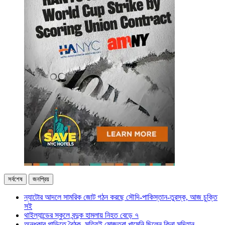
সর্বশেষ
জনপ্রিয়
ন্যাটোর আদলে সামরিক জোট গঠন করছে সৌদি-পাকিস্তান-তুরস্ক, আজ চুক্তি
সই
থাইল্যান্ডের স্কুলে বন্দুক হামলায় নিহত বেড়ে ৭
অন্ধকার গাড়িতে বৈঠক, সত্যিই মোজতবা খামেনি ছিলেন কিনা সন্দিহান