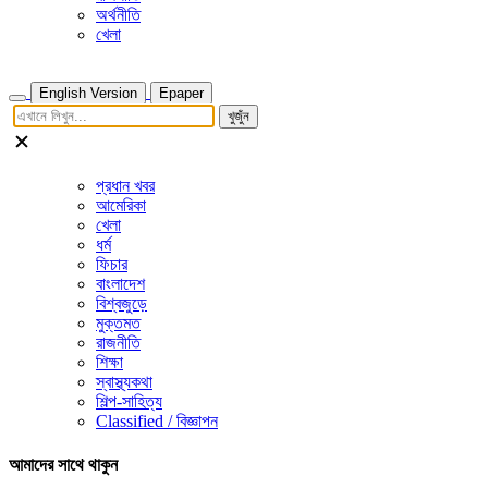
অর্থনীতি
খেলা
English Version
Epaper
খুজুঁন
প্রধান খবর
আমেরিকা
খেলা
ধর্ম
ফিচার
বাংলাদেশ
বিশ্বজুড়ে
মুক্তমত
রাজনীতি
শিক্ষা
স্বাস্থ্যকথা
শিল্প-সাহিত্য
Classified / বিজ্ঞাপন
আমাদের সাথে থাকুন