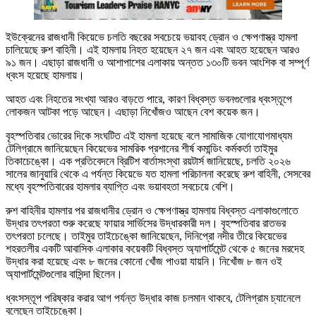
ইউক্রেনের রাজধানী কিয়েভে চলতি বছরের সবচেয়ে ভয়াবহ ড্রোন ও ক্ষেপণাস্ত্র হামলা
চালিয়েছে রুশ বাহিনী। এই হামলায় নিহত হয়েছেন ২৭ জন এবং আহত হয়েছেন আরও
৯১ জন। এছাড়া রাজধানী ও আশাপাশের এলাকায় অন্তত ১৩০টি ভবন আংশিক বা সম্পূর্ণ
ধ্বংস হয়েছে হামলায়।
আহত এবং নিহতের সংখ্যা আরও বাড়তে পারে, কারণ বিধ্বস্ত ভবনগুলোর ধ্বংস্তূপে
লোকজন আটকা পড়ে আছেন। এছাড়া নিখোঁজও আছেন বেশ কয়েক জন।
বৃহস্পতিবার ভোরের দিকে সংঘটিত এই হামলা হয়েছে বলে সামাজিক যোগাযোগমাধ্যম
টেলিগ্রামে জানিয়েছেন কিয়েভের সামরিক প্রশানের শীর্ষ কমান্ডিং কর্মকর্তা তাইমুর
তিকাচেঙ্কো। এক প্রতিবেদনে ব্রিটিশ বার্তাসংস্থা রয়টার্স জানিয়েছে, চলতি ২০২৬
সালের জানুয়ারি থেকে এ পর্যন্ত কিয়েভে যত হামলা পরিচালনা করেছে রুশ বাহিনী, সেসবের
মধ্যে বৃহস্পতিবারের হামলার ব্যাপ্তি এবং ভয়াবহতা সবচেয়ে বেশি।
রুশ বাহিনীর হামলার পর রাজধানীর ড্রোন ও ক্ষেপণাস্ত্র হামলায় বিধ্বস্ত এলাকাগুলোতে
উদ্ধার তৎপরতা শুরু করেছে ফায়ার সার্ভিসের উদ্ধারকারী দল। বৃহস্পতিবার রাতভর
তৎপরতা চলেছে। তাইমুর তাইচেঙ্কো জানিয়েছেন, দিনিপ্রো নদীর তীরে কিয়েভের
শহরতলীর একটি আবাসিক এলাকার কয়েকটি বিধ্বস্ত অ্যাপার্টমেন্ট থেকে ৫ জনের মরদেহ
উদ্ধার করা হয়েছে এবং ৮ জনের কোনো খোঁজ পাওয়া যায়নি। নিখোঁজ ৮ জন ওই
অ্যাপার্টমেন্টগুলোর বাসিন্দা ছিলেন।
ধ্বংসস্তূপ পরিষ্কার করার আগ পর্যন্ত উদ্ধার কাজ চলমান থাকবে, টেলিগ্রাম চ্যানেলে
বলেছেন তাইচেঙ্কো।