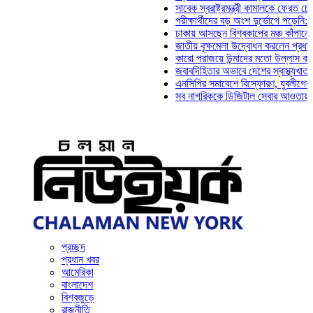
সাবেক স্বরাষ্ট্রমন্ত্রী কামালকে ফেরত চেয়ে দিল্লি
পরীক্ষার্থীদের বড় অংশ দুর্ভোগে পড়েনি: ড. মাহ্‌দ
ঢাকায় আসছেন বিশ্বকাপের মঞ্চ কাঁপানো সেই সঞ্জয
জাতীয় বৃক্ষমেলা উদ্বোধন করলেন প্রধানমন্ত্রী
কারো পরাজয়ে উন্মাদের মতো উল্লাস করতে হয় না:
জবাবদিহিতার অভাবে দেশের স্বাস্থ্যখাত নানা সং
এনসিপির সমাবেশে বিস্ফোরণ, যুবলীগের দুই নেতাক
সব নাগরিককে ডিজিটাল সেবার আওতায় আনতে হবে: 
প্রচ্ছদ
প্রধান খবর
আমেরিকা
বাংলাদেশ
বিশ্বজুড়ে
রাজনীতি