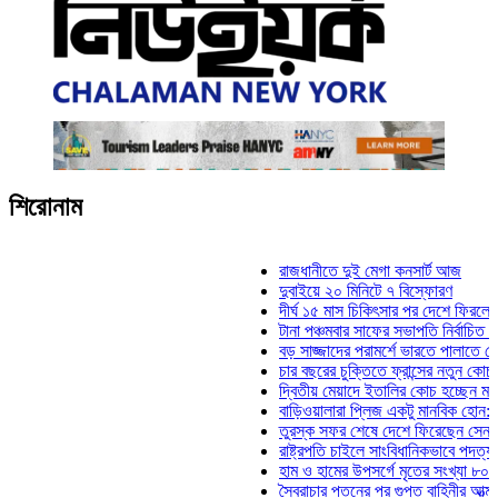
শিরোনাম
রাজধানীতে দুই মেগা কনসার্ট আজ
দুবাইয়ে ২০ মিনিটে ৭ বিস্ফোরণ
দীর্ঘ ১৫ মাস চিকিৎসার পর দেশে ফিরলেন ইলিয়াস 
টানা পঞ্চমবার সাফের সভাপতি নির্বাচিত কাজী সালাহ
বড় সাজ্জাদের পরামর্শে ভারতে পালাতে চেয়েছিল
চার বছরের চুক্তিতে ফ্রান্সের নতুন কোচ জিদান
দ্বিতীয় মেয়াদে ইতালির কোচ হচ্ছেন মানচিনি
বাড়িওয়ালারা প্লিজ একটু মানবিক হোন: মনিরা মিঠু
তুরস্ক সফর শেষে দেশে ফিরেছেন সেনাপ্রধান ও
রাষ্ট্রপতি চাইলে সাংবিধানিকভাবে পদত্যাগ করতে পারে
হাম ও হামের উপসর্গে মৃতের সংখ্যা ৮০০ ছাড়াল
স্বৈরাচার পতনের পর গুপ্ত বাহিনীর আত্মপ্রকাশ: প্রধ