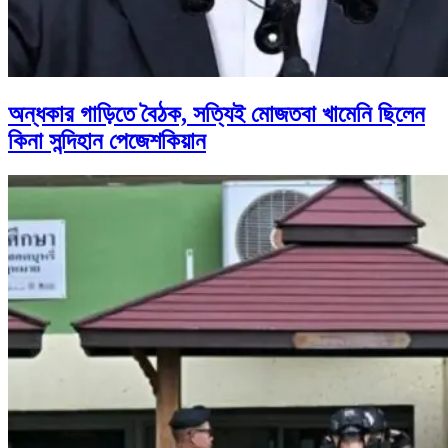
অন্ধকার গাড়িতে বৈঠক, সত্যিই মোজতবা খামেনি ছিলেন
কিনা সন্দিহান পেজেশকিয়ান