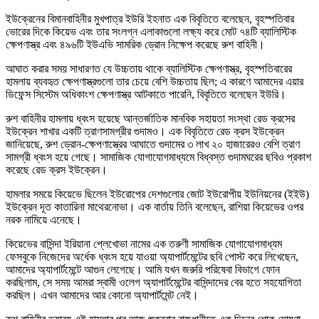
ইউক্রেনের বিমানবাহিনীর মুখপাত্র ইউরি ইহনাত এক বিবৃতিতে বলেছেন, বৃহস্পতিবার
ভোরের দিকে কিয়েভ এবং তার সংলগ্ন এলাকাগুলো লক্ষ্য করে মোট ৭৪টি ব্যালিস্টিক
ক্ষেপণাস্ত্র এবং ৪৯৬টি ইউএভি সামরিক ড্রোন নিক্ষেপ করেছে রুশ বাহিনী।
আঘাত করার সময় সাধারণত যে উচ্চতায় থাকে ব্যালিস্টিক ক্ষেপণাস্ত্র, বৃহস্পতিবারের
হামলায় ব্যবহৃত ক্ষেপণাস্ত্রগুলো তার চেয়ে বেশি উচ্চতায় ছিল; এ কারণে আমাদের এয়ার
ডিফেন্স সিস্টেম অধিকাংশ ক্ষেপণাস্ত্র আটকাতে পারেনি, বিবৃতিতে বলেছেন ইউরি।
রুশ বাহিনীর হামলায় ধ্বংস হয়েছে আন্তর্জাতিক মানবিক সহায়তা সংস্থা রেড ক্রসের
ইউক্রেন শাখার একটি ত্রাণসামগ্রীর গুদামও। এক বিবৃতিতে রেড ক্রস ইউক্রেন
জানিয়েছে, রুশ ড্রোন-ক্ষেপণাস্ত্রের আঘাতে গুদামের ৩ লাখ ২০ হাজারেরও বেশি ত্রাণ
সামগ্রী ধ্বংস হয়ে গেছে। সামাজিক যোগাযোগমাধ্যমে বিধ্বস্ত গুদামঘরের ছবিও প্রকাশ
করেছে রেড ক্রস ইউক্রেন।
হামলার সময়ে কিয়েভে ছিলেন ইউরোপের দেশগুলোর জোট ইউরোপীয় ইউনিয়নের (ইইউ)
ইউক্রেন দূত কাতারিনা মাথেরনোভা। এক বার্তায় তিনি বলেছেন, রাশিয়া কিয়েভের ওপর
নরক নামিয়ে এনেছে।
কিয়েভের বাসিন্দা ইরিয়ানা প্লেখোভা নামের এক তরুণী সামাজিক যোগাযোগমাধ্যম
ফেসবুকে নিজেদের অর্ধেক ধ্বংস হয়ে যাওয়া অ্যাপার্টমেন্টের ছবি পোস্ট করে লিখেছেন,
আমাদের অ্যাপার্টমেন্টে আগুন লেগেছে। আমি যখন জরুরি পরিষেবা বিভাগে ফোন
করছিলাম, সে সময় আমরা স্বামী ওলেগ অ্যাপার্টমেন্টের বাসিন্দাদের বের হতে সহযোগিতা
করছিল। এখন আমাদের আর কোনো অ্যাপার্টমেন্ট নেই।