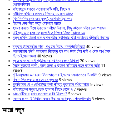
পেজেশকিয়ান
থাইল্যান্ডে স্কুলে এলোপাতাড়ি গুলি, নিহত ৭
সৌদিতে হুথিদের হামলায় শিশুসহ ১১ জন আহত
‘খুব শিগগির শেষ হবে যুদ্ধ’, আশাবাদ ট্রাম্পের
চিকেন নেক নিয়ে নতুন কৌশলে ভারত
হামলা করতে গিয়ে ইরানের ‘ফাঁদে’ ট্রাম্প, পিছু হটলেও ঘটবে চরম পরাজয়
থাইল্যান্ডে স্কুলছাত্রের গুলিতে শিক্ষক নিহত, আহত ১০
নতুন মার্কিন হামলা হলে উপসাগরীয় স্থাপনায় পাল্টা আঘাতের হুঁশিয়ারি ইরানের
ফ্লুভার ট্যাবলেটের কাজ, খাওয়ার নিয়ম, পার্শ্বপ্রতিক্রিয়া
40 views
আনোয়ারায় ইউপি সদস্যের বিরুদ্ধে দুই লাখ টাকা চাঁদা দাবি ও দেড় লাখ টাকা
ছিনতাইয়ের মামলা
40 views
কুয়েতে বাংলাদেশি শ্রমিকদের সর্বনিম্ন বেতন নির্ধারণ
20 views
সৈয়দ মুজতবা আলী : রম্য রচনা ও ভ্রমণ সাহিত্যে নতুন বাকের স্রষ্টা
11
views
মুক্তিযুদ্ধের অনবদ্য দলিল জাহানারা ইমামের ‘একাত্তরে দিনগুলি’
9 views
বিকাশ পিন লক হলে যেভাবে খুলবেন
9 views
মুনাফিকের যে ৭ বৈশিষ্ট্যের কথা পবিত্র কুরআনে বর্ণিত আছে
9 views
থাইল্যান্ডের স্কুলে বন্দুক হামলায় নিহত বেড়ে ৭
7 views
ডায়াবেটিসে ড্রাগন ফল খাওয়া কি নিরাপদ?
5 views
দেশের জনগণই নির্ধারণ করবে ইরানের ভবিষ্যৎ: পেজেশকিয়ান
5 views
আরো পড়ুন