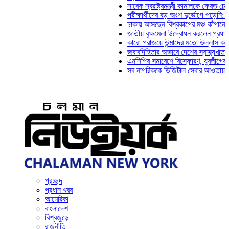
সাবেক স্বরাষ্ট্রমন্ত্রী কামালকে ফেরত চেয়ে দিল্
পরীক্ষার্থীদের বড় অংশ দুর্ভোগে পড়েনি: ড. মাহ্
ঢাকায় আসছেন বিশ্বকাপের মঞ্চ কাঁপানো সেই সঞ্
জাতীয় বৃক্ষমেলা উদ্বোধন করলেন প্রধানমন্ত্রী
কারো পরাজয়ে উন্মাদের মতো উল্লাস করতে হয় ন
জবাবদিহিতার অভাবে দেশের স্বাস্থ্যখাত নানা স
এনসিপির সমাবেশে বিস্ফোরণ, যুবলীগের দুই নেত
সব নাগরিককে ডিজিটাল সেবার আওতায় আনতে হবে:
প্রচ্ছদ
প্রধান খবর
আমেরিকা
বাংলাদেশ
বিশ্বজুড়ে
রাজনীতি