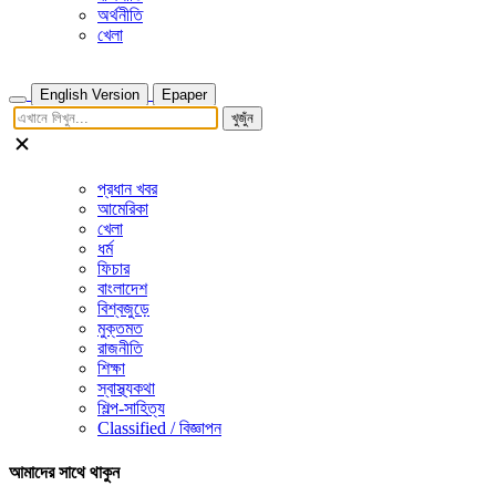
অর্থনীতি
খেলা
English Version
Epaper
খুজুঁন
প্রধান খবর
আমেরিকা
খেলা
ধর্ম
ফিচার
বাংলাদেশ
বিশ্বজুড়ে
মুক্তমত
রাজনীতি
শিক্ষা
স্বাস্থ্যকথা
শিল্প-সাহিত্য
Classified / বিজ্ঞাপন
আমাদের সাথে থাকুন