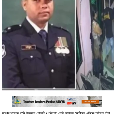
যশোর শহরের পানি উন্নয়ন বোর্ডের (পাউবো) রেস্ট হাউজে ‘নারীসহ ওসিকে আটকে চাঁদা