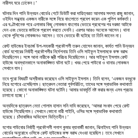
নারীসহ ঘরে ঢোকেন।’
ঘটনার দিন পানি উন্নয়ন বোর্ডের গেটে ডিউটি করা দায়িত্বরত আনসার সদস্য রাজু জানান,
ওইদিন সন্ধ্যায় একজন নারীকে সঙ্গে নিয়ে বাংলোতে প্রবেশ করেন এক পুলিশ কর্মকর্তা।
এর ঘণ্টাখানেক পরে এলাকার কিছু লোকজন বাংলোর ভেতরে প্রবেশের পর দরজা আটকে
দেন এবং ভেতরে কাউকে প্রবেশ করতে দেননি। এরপর আরও অনেকে আসেন। থানা
থেকে পুলিশের লোকজনও আসেন। তবে ভেতরে কী ঘটেছে তা তিনি জানেন না।
রেস্ট হাউজের ইনচার্জ উপ-সহকারী প্রকৌশলী তরুন হোসেন জানান, কার্যত পানি উন্নয়ন
বোর্ড যশোরের নির্বাহী প্রকৌশলীর নির্দেশনায় তিনি ওসি সাইফুল ইসলামকে কক্ষ বরাদ্দ
দিয়েছিলেন। সঙ্গে আনা নারীকে স্ত্রী পরিচয় দিয়েছিলেন। আর সাইফুল ইসলাম রেস্ট
হাউজে অবস্থানকালে অনাকাঙ্ক্ষিত ঘটনা ঘটে। খবর পেয়ে পাউবো ও থানার লোকজন
সেখানে যান।
তবে পুরো বিষয়টি অস্বীকার করেছেন ওসি সাইফুল ইসলাম। তিনি বলেন, ‘একজন বন্ধুকে
নিয়ে যশোরে এসেছিলাম। ছাত্রদল নেতারা পূর্বপরিচিত, তাদের সঙ্গে স্বাভাবিক কথাবার্তা
হয়েছে। কোনো অনাকাঙ্ক্ষিত ঘটনা ঘটেনি। আমার ভাবমূর্তি নষ্ট করার জন্য এসব প্রচার
চালানো হচ্ছে।’
অন্যদিকে ছাত্রদল নেতা গোলাম হাসান সনি দাবি করেছেন, ‘আমরা সংবাদ পেয়ে রেস্ট
হাউজে গিয়েছিলাম। সেখানে কোনো নারী পাইনি, ওসির সঙ্গে স্বাভাবিক কথাবার্তা
হয়েছে। চাঁদাবাজির অভিযোগ ভিত্তিহীন।’
যশোর পাউবোর নির্বাহী প্রকৌশলী পলাশ কুমার ব্যানার্জী জানান, ঝিনাইদহ পানি উন্নয়ন
বোর্ডের অনুরোধে ওসিকে রেস্ট হাউজের কক্ষ বরাদ্দ দেওয়া হয়েছিল। তবে সেখানে