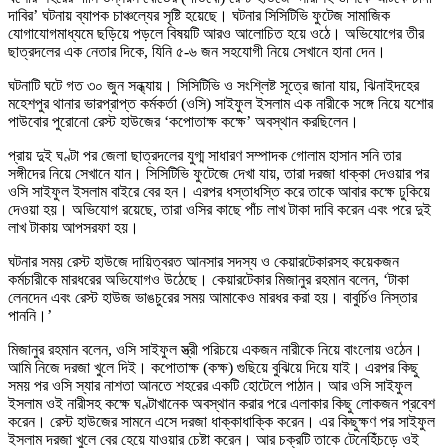
দাবির’ ঘটনায় ব্যাপক চাঞ্চল্যের সৃষ্টি হয়েছে। ঘটনার সিসিটিভি ফুটেজ সামাজিক
যোগাযোগমাধ্যমে ছড়িয়ে পড়লে বিষয়টি আরও আলোচিত হয়ে ওঠে। অভিযোগের তীর
ছাত্রদলের এক নেতার দিকে, যিনি ৫-৬ জন সহযোগী নিয়ে সেখানে হানা দেন।
ঘটনাটি ঘটে গত ৩০ জুন সন্ধ্যায়। সিসিটিভি ও সংশ্লিষ্ট সূত্রে জানা যায়, ঝিনাইদহের
মহেশপুর থানার ভারপ্রাপ্ত কর্মকর্তা (ওসি) সাইফুল ইসলাম এক নারীকে সঙ্গে নিয়ে যশোর
পাউবোর পুরোনো রেস্ট হাউজের ‘কপোতাক্ষ কক্ষে’ অবস্থান করছিলেন।
প্রায় দুই ঘণ্টা পর জেলা ছাত্রদলের যুগ্ম সাধারণ সম্পাদক গোলাম হাসান সনি তার
সঙ্গীদের নিয়ে সেখানে যান। সিসিটিভি ফুটেজে দেখা যায়, তারা দরজা ধাক্কা দেওয়ার পর
ওসি সাইফুল ইসলাম বাইরে বের হন। এরপর ধস্তাধস্তি করে তাকে আবার কক্ষে ঢুকিয়ে
দেওয়া হয়। অভিযোগ রয়েছে, তারা ওসির কাছে পাঁচ লাখ টাকা দাবি করেন এবং পরে দুই
লাখ টাকায় আপসরফা হয়।
ঘটনার সময় রেস্ট হাউজে দায়িত্বরত আনসার সদস্য ও কেয়ারটেকারসহ কয়েকজন
কর্মচারীকে মারধরের অভিযোগও উঠেছে। কেয়ারটেকার মিজানুর রহমান বলেন, ‘টাকা
লেনদেন এবং রেস্ট হাউজ ভাঙচুরের সময় আমাকেও মারধর করা হয়। বাবুর্চিও নিস্তার
পাননি।’
মিজানুর রহমান বলেন, ‌ওসি সাইফুল স্ত্রী পরিচয়ে একজন নারীকে নিয়ে বাংলোয় ওঠেন।
আমি নিজে দরজা খুলে দিই। কপোতাক্ষ (কক্ষ) গুছিয়ে বুঝিয়ে দিয়ে যাই। এরপর কিছু
সময় পর ওসি স্যার নাশতা আনতে শহরের একটি হোটেলে পাঠান। আর ওসি সাইফুল
ইসলাম ওই নারীসহ কক্ষে ঘণ্টাখানেক অবস্থান করার পরে এলাকার কিছু লোকজন প্রবেশ
করেন। রেস্ট হাউজের সামনে এসে দরজা ধাক্কাধাক্কি করেন। এর কিছুক্ষণ পর সাইফুল
ইসলাম দরজা খুলে বের হেয়ে যাওয়ার চেষ্টা করেন। আর চক্রটি তাকে টেনেহিঁচড়ে ওই