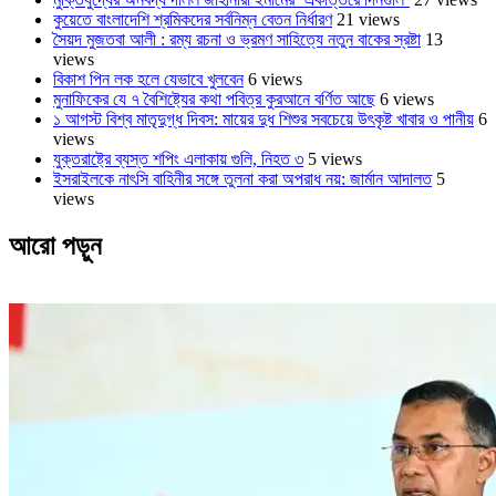
কুয়েতে বাংলাদেশি শ্রমিকদের সর্বনিম্ন বেতন নির্ধারণ
21 views
সৈয়দ মুজতবা আলী : রম্য রচনা ও ভ্রমণ সাহিত্যে নতুন বাকের স্রষ্টা
13
views
বিকাশ পিন লক হলে যেভাবে খুলবেন
6 views
মুনাফিকের যে ৭ বৈশিষ্ট্যের কথা পবিত্র কুরআনে বর্ণিত আছে
6 views
১ আগস্ট বিশ্ব মাতৃদুগ্ধ দিবস: মায়ের দুধ শিশুর সবচেয়ে উৎকৃষ্ট খাবার ও পানীয়
6
views
যুক্তরাষ্ট্রে ব্যস্ত শপিং এলাকায় গুলি, নিহত ৩
5 views
ইসরাইলকে নাৎসি বাহিনীর সঙ্গে তুলনা করা অপরাধ নয়: জার্মান আদালত
5
views
আরো পড়ুন