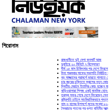
শিরোনাম
রাজধানীতে দুই মেগা কনসার্ট আজ
দুবাইয়ে ২০ মিনিটে ৭ বিস্ফোরণ
দীর্ঘ ১৫ মাস চিকিৎসার পর দেশে ফিরলেন ইলিয়াস
টানা পঞ্চমবার সাফের সভাপতি নির্বাচিত কাজী সাল
বড় সাজ্জাদের পরামর্শে ভারতে পালাতে চেয়েছি
চার বছরের চুক্তিতে ফ্রান্সের নতুন কোচ জিদান
দ্বিতীয় মেয়াদে ইতালির কোচ হচ্ছেন মানচিনি
বাড়িওয়ালারা প্লিজ একটু মানবিক হোন: মনিরা মি
তুরস্ক সফর শেষে দেশে ফিরেছেন সেনাপ্রধান
রাষ্ট্রপতি চাইলে সাংবিধানিকভাবে পদত্যাগ করতে পার
হাম ও হামের উপসর্গে মৃতের সংখ্যা ৮০০ ছাড়াল
স্বৈরাচার পতনের পর গুপ্ত বাহিনীর আত্মপ্রকাশ: প্