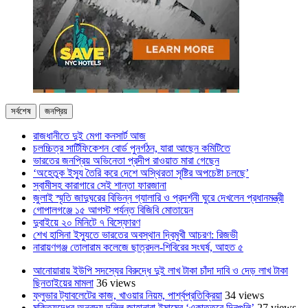
সর্বশেষ
জনপ্রিয়
রাজধানীতে দুই মেগা কনসার্ট আজ
চলচ্চিত্র সার্টিফিকেশন বোর্ড পুনর্গঠন, যারা আছেন কমিটিতে
ভারতের জনপ্রিয় অভিনেতা প্রদীপ রাওয়াত মারা গেছেন
‘অহেতুক ইস্যু তৈরি করে দেশে অস্থিরতা সৃষ্টির অপচেষ্টা চলছে’
স্বামীসহ কারাগারে সেই শান্তা ফারজানা
জুলাই স্মৃতি জাদুঘরের বিভিন্ন গ্যালারি ও প্রদর্শনী ঘুরে দেখলেন প্রধানমন্ত্রী
গোপালগঞ্জে ১৫ আগস্ট পর্যন্ত বিজিবি মোতায়েন
দুবাইয়ে ২০ মিনিটে ৭ বিস্ফোরণ
শেখ হাসিনা ইস্যুতে ভারতের অবস্থান দ্বিমুখী আচরণ: রিজভী
নারায়ণগঞ্জ তোলারাম কলেজে ছাত্রদল-শিবিরের সংঘর্ষ, আহত ৫
আনোয়ারায় ইউপি সদস্যের বিরুদ্ধে দুই লাখ টাকা চাঁদা দাবি ও দেড় লাখ টাকা
ছিনতাইয়ের মামলা
36 views
ফ্লুভার ট্যাবলেটের কাজ, খাওয়ার নিয়ম, পার্শ্বপ্রতিক্রিয়া
34 views
মুক্তিযুদ্ধের অনবদ্য দলিল জাহানারা ইমামের ‘একাত্তরে দিনগুলি’
27 views