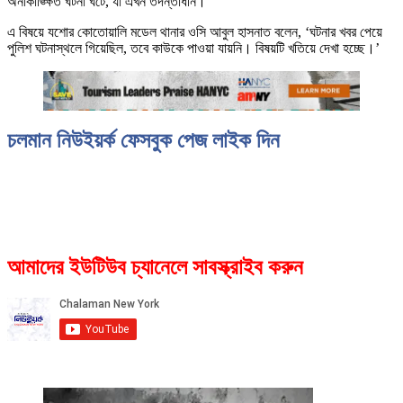
অনাকাঙ্ক্ষিত ঘটনা ঘটে, যা এখন তদন্তাধীন।
এ বিষয়ে যশোর কোতোয়ালি মডেল থানার ওসি আবুল হাসনাত বলেন, ‘ঘটনার খবর পেয়ে
পুলিশ ঘটনাস্থলে গিয়েছিল, তবে কাউকে পাওয়া যায়নি। বিষয়টি খতিয়ে দেখা হচ্ছে।’
চলমান নিউইয়র্ক ফেসবুক পেজ লাইক দিন
আমাদের ইউটিউব চ্যানেলে সাবস্ক্রাইব করুন