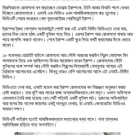
ক্রিশ্চিয়ানো রোনালদো বল বাড়াচ্ছেন ডোনাল্ড ট্রাম্পকে, তিনি আবার ফিরতি পাসে ফেরত
দিচ্ছেন রোনালদোকে। এমনই এক ভিডিও এখন সামাজিকমাধ্যমে ঝড় তুলেছে।
ভিডিওটি শেয়ার করেছেন খোদ যুক্তরাষ্ট্রের প্রেসিডেন্ট ট্রাম্প।
ট্রাম্পের ট্রুথ সোশ্যাল অ্যাকাউন্টে পোস্ট করা এই এআই নির্মিত ভিডিওতে দেখা যায়,
ছাদের দিক থেকে হঠাৎ একটি ফুটবল পড়ে নিচে। এরপর ট্রাম্প আর রোনালদো মাথায় আর
পায়ে জাগলিং করতে থাকেন। শেষে ট্রাম্প একটি ঘুরে গিয়ে বলটি ক্যামেরার দিকে জোরে
মারেন।
১৮ নভেম্বর হোয়াইট হাউসে রোনালদো আর সৌদি আরবের ক্রাউন প্রিন্স মোহাম্মদ বিন
সালমানকে নিয়ে এক ব্যক্তিগত ডিনার আয়োজন করেন ট্রাম্প। রোনালদোর সৌদি
ফুটবলের সঙ্গে সম্পর্ক আর সৌদি ক্রাউন প্রিন্সের বিশ্বব্যাপী খেলাধুলায় আগ্রহ এই
বৈঠককে আলোচনায় এনেছিল। কিন্তু তারও বেশি আলোচনায় আসে এই এআই–নির্মিত
ভিডিও।
ভিডিওতে দেখা যায়, এআই মডেল করা ট্রাম্প রোনালদোর বল নিয়ন্ত্রণ অনুকরণ করার
চেষ্টা করছেন। তার ঘূর্ণি আর পায়ের কাজ অস্বাভাবিকভাবে বেশ মসৃণ। ওভাল অফিসকে
এমনভাবে তৈরি করা হয়েছে যেন সেটি সত্যিই একটি ফুটবল মাঠ। দুজনের অভিব্যক্তি
আর বলের টাচ অনেক জায়গায় একটু অদ্ভুত দেখায়, যা এআই–জেনারেটেড ভিডিওর
সাধারণ লক্ষণ।
ভিডিওটি ভাইরাল হতেই সামাজিকমাধ্যমে মন্তব্যের বন্যা নামে। নানা হাস্যকর
প্রতিক্রিয়া ছড়িয়ে পড়ে অনলাইনে।