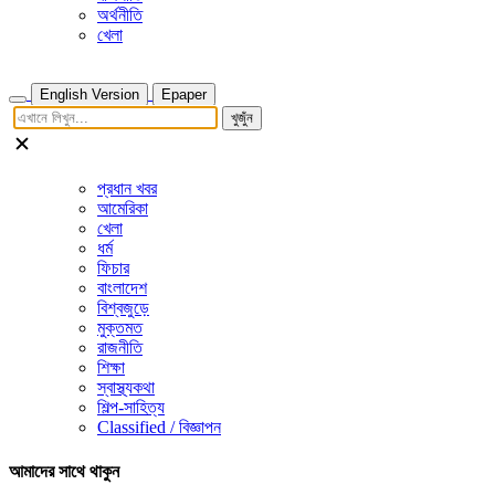
অর্থনীতি
খেলা
English Version
Epaper
খুজুঁন
প্রধান খবর
আমেরিকা
খেলা
ধর্ম
ফিচার
বাংলাদেশ
বিশ্বজুড়ে
মুক্তমত
রাজনীতি
শিক্ষা
স্বাস্থ্যকথা
শিল্প-সাহিত্য
Classified / বিজ্ঞাপন
আমাদের সাথে থাকুন