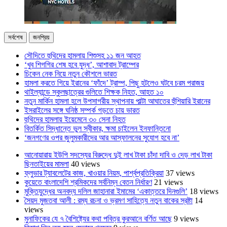
সর্বশেষ
জনপ্রিয়
সৌদিতে হুথিদের হামলায় শিশুসহ ১১ জন আহত
‘খুব শিগগির শেষ হবে যুদ্ধ’, আশাবাদ ট্রাম্পের
চিকেন নেক নিয়ে নতুন কৌশলে ভারত
হামলা করতে গিয়ে ইরানের ‘ফাঁদে’ ট্রাম্প, পিছু হটলেও ঘটবে চরম পরাজয়
থাইল্যান্ডে স্কুলছাত্রের গুলিতে শিক্ষক নিহত, আহত ১০
নতুন মার্কিন হামলা হলে উপসাগরীয় স্থাপনায় পাল্টা আঘাতের হুঁশিয়ারি ইরানের
ইসরাইলের সঙ্গে ঘনিষ্ঠ সম্পর্ক গড়তে চায় ভারত
হুথিদের হামলায় ইয়েমেনে ৩০ সেনা নিহত
বিতর্কিত সিদ্ধান্তে ভুল স্বীকার, ক্ষমা চাইলেন ইনফান্তিনো
‘জনগণের ওপর জুলুমকারীদের আর আস্ফালনের সুযোগ হবে না’
আনোয়ারায় ইউপি সদস্যের বিরুদ্ধে দুই লাখ টাকা চাঁদা দাবি ও দেড় লাখ টাকা
ছিনতাইয়ের মামলা
40 views
ফ্লুভার ট্যাবলেটের কাজ, খাওয়ার নিয়ম, পার্শ্বপ্রতিক্রিয়া
37 views
কুয়েতে বাংলাদেশি শ্রমিকদের সর্বনিম্ন বেতন নির্ধারণ
21 views
মুক্তিযুদ্ধের অনবদ্য দলিল জাহানারা ইমামের ‘একাত্তরে দিনগুলি’
18 views
সৈয়দ মুজতবা আলী : রম্য রচনা ও ভ্রমণ সাহিত্যে নতুন বাকের স্রষ্টা
14
views
মুনাফিকের যে ৭ বৈশিষ্ট্যের কথা পবিত্র কুরআনে বর্ণিত আছে
9 views