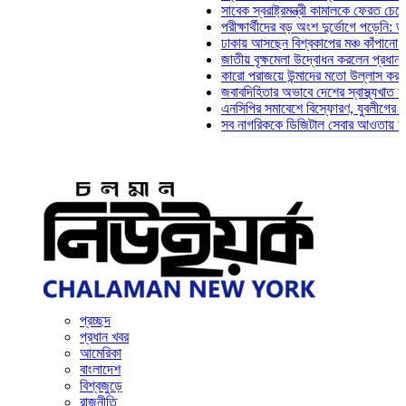
সাবেক স্বরাষ্ট্রমন্ত্রী কামালকে ফেরত চেয়ে দিল্লি
পরীক্ষার্থীদের বড় অংশ দুর্ভোগে পড়েনি: ড. মাহ্‌দ
ঢাকায় আসছেন বিশ্বকাপের মঞ্চ কাঁপানো সেই সঞ্জ
জাতীয় বৃক্ষমেলা উদ্বোধন করলেন প্রধানমন্ত্রী
কারো পরাজয়ে উন্মাদের মতো উল্লাস করতে হয় না
জবাবদিহিতার অভাবে দেশের স্বাস্থ্যখাত নানা সং
এনসিপির সমাবেশে বিস্ফোরণ, যুবলীগের দুই নেতাক
সব নাগরিককে ডিজিটাল সেবার আওতায় আনতে হবে: 
প্রচ্ছদ
প্রধান খবর
আমেরিকা
বাংলাদেশ
বিশ্বজুড়ে
রাজনীতি