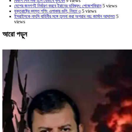
বিকাশ পিন লক হলে যেভাবে খুলবেন
9 views
দেশের জনগণই নির্ধারণ করবে ইরানের ভবিষ্যৎ: পেজেশকিয়ান
5 views
যুক্তরাষ্ট্রে ব্যস্ত শপিং এলাকায় গুলি, নিহত ৩
5 views
ইসরাইলকে নাৎসি বাহিনীর সঙ্গে তুলনা করা অপরাধ নয়: জার্মান আদালত
5
views
আরো পড়ুন