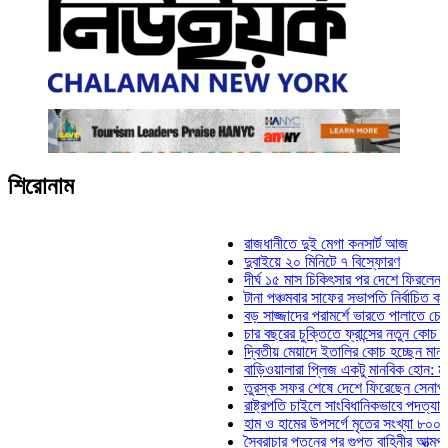
শিরোনাম
রাজধানীতে দুই মেগা কনসার্ট আজ
দুবাইয়ে ২০ মিনিটে ৭ বিস্ফোরণ
দীর্ঘ ১৫ মাস চিকিৎসার পর দেশে ফিরলেন ইলিয়াস 
টানা পঞ্চমবার সাফের সভাপতি নির্বাচিত কাজী সালা
বড় সাজ্জাদের পরামর্শে ভারতে পালাতে চেয়েছিল
চার বছরের চুক্তিতে ফ্রান্সের নতুন কোচ জিদান
দ্বিতীয় মেয়াদে ইতালির কোচ হচ্ছেন মানচিনি
বাড়িওয়ালারা প্লিজ একটু মানবিক হোন: মনিরা মিঠু
তুরস্ক সফর শেষে দেশে ফিরেছেন সেনাপ্রধান 
রাষ্ট্রপতি চাইলে সাংবিধানিকভাবে পদত্যাগ করতে পারে
হাম ও হামের উপসর্গে মৃতের সংখ্যা ৮০০ ছাড়াল
স্বৈরাচার পতনের পর গুপ্ত বাহিনীর আত্মপ্রকাশ: প্র