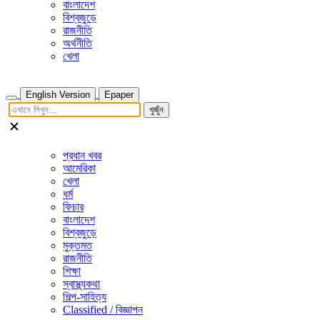
বাংলাদেশ
বিশ্বজুড়ে
রাজনীতি
অর্থনীতি
খেলা
English Version
Epaper
খুজুঁন
প্রধান খবর
আমেরিকা
খেলা
ধর্ম
ফিচার
বাংলাদেশ
বিশ্বজুড়ে
মুক্তমত
রাজনীতি
শিক্ষা
স্বাস্থ্যকথা
শিল্প-সাহিত্য
Classified / বিজ্ঞাপন