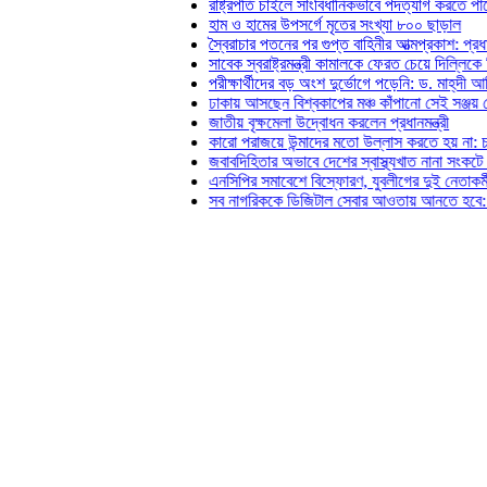
রাষ্ট্রপতি চাইলে সাংবিধানিকভাবে পদত্যাগ করতে পারেন: স্বরাষ্ট্
হাম ও হামের উপসর্গে মৃতের সংখ্যা ৮০০ ছাড়াল
স্বৈরাচার পতনের পর গুপ্ত বাহিনীর আত্মপ্রকাশ: প্রধানমন্ত্রী
সাবেক স্বরাষ্ট্রমন্ত্রী কামালকে ফেরত চেয়ে দিল্লিকে চিঠি দিল
পরীক্ষার্থীদের বড় অংশ দুর্ভোগে পড়েনি: ড. মাহ্‌দী আমিন
ঢাকায় আসছেন বিশ্বকাপের মঞ্চ কাঁপানো সেই সঞ্জয় দেব
জাতীয় বৃক্ষমেলা উদ্বোধন করলেন প্রধানমন্ত্রী
কারো পরাজয়ে উন্মাদের মতো উল্লাস করতে হয় না: চঞ্চল
জবাবদিহিতার অভাবে দেশের স্বাস্থ্যখাত নানা সংকটে পড়েছে: 
এনসিপির সমাবেশে বিস্ফোরণ, যুবলীগের দুই নেতাকর্মী গ্রেফ
সব নাগরিককে ডিজিটাল সেবার আওতায় আনতে হবে: অর্থমন্ত্র