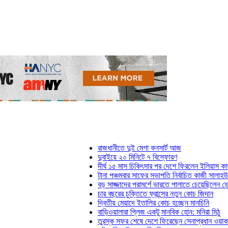
রাজধানীতে দুই মেগা কনসার্ট আজ
দুবাইয়ে ২০ মিনিটে ৭ বিস্ফোরণ
দীর্ঘ ১৫ মাস চিকিৎসার পর দেশে ফিরলেন ইলিয়াস কাঞ্চন
টানা পঞ্চমবার সাফের সভাপতি নির্বাচিত কাজী সালাহউদ্দিন
বড় সাজ্জাদের পরামর্শে ভারতে পালাতে চেয়েছিলেন ডেভিড ই
চার বছরের চুক্তিতে ফ্রান্সের নতুন কোচ জিদান
দ্বিতীয় মেয়াদে ইতালির কোচ হচ্ছেন মানচিনি
বাড়িওয়ালারা প্লিজ একটু মানবিক হোন: মনিরা মিঠু
তুরস্ক সফর শেষে দেশে ফিরেছেন সেনাপ্রধান ওয়াকার-উজ-