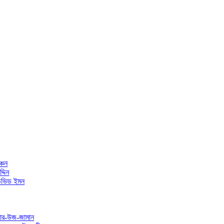
মন
জামান