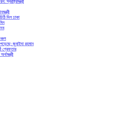
রমন্ত্রী
 ঢাকা
জুবাইদা রহমান
তার
ী