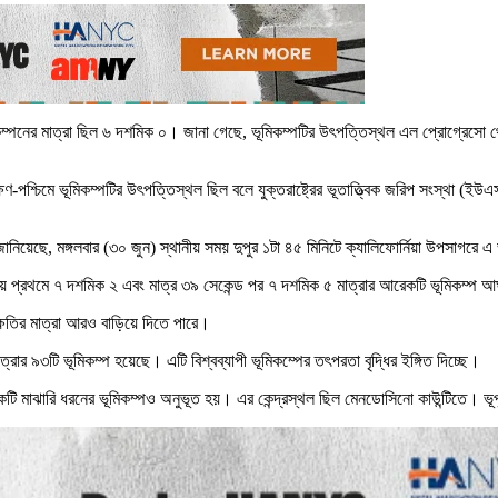
্পনের মাত্রা ছিল ৬ দশমিক ০। জানা গেছে, ভূমিকম্পটির উৎপত্তিস্থল এল প্রোগ্রেসো থেক
ষিণ-পশ্চিমে ভূমিকম্পটির উৎপত্তিস্থল ছিল বলে যুক্তরাষ্ট্রের ভূতাত্ত্বিক জরিপ সংস্থা 
য়েছে, মঙ্গলবার (৩০ জুন) স্থানীয় সময় দুপুর ১টা ৪৫ মিনিটে ক্যালিফোর্নিয়া উপসাগরে এ
য়েলায় প্রথমে ৭ দশমিক ২ এবং মাত্র ৩৯ সেকেন্ড পর ৭ দশমিক ৫ মাত্রার আরেকটি ভূমিকম্
ক্ষতির মাত্রা আরও বাড়িয়ে দিতে পারে।
র ৯৩টি ভূমিকম্প হয়েছে। এটি বিশ্বব্যাপী ভূমিকম্পের তৎপরতা বৃদ্ধির ইঙ্গিত দিচ্ছে।
একটি মাঝারি ধরনের ভূমিকম্পও অনুভূত হয়। এর কেন্দ্রস্থল ছিল মেনডোসিনো কাউন্টিতে। ভূপ