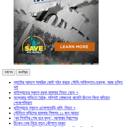
সর্বশেষ
জনপ্রিয়
ন্যাটোর আদলে সামরিক জোট গঠন করছে সৌদি-পাকিস্তান-তুরস্ক, আজ চুক্তি
সই
থাইল্যান্ডের স্কুলে বন্দুক হামলায় নিহত বেড়ে ৭
অন্ধকার গাড়িতে বৈঠক, সত্যিই মোজতবা খামেনি ছিলেন কিনা সন্দিহান
পেজেশকিয়ান
থাইল্যান্ডে স্কুলে এলোপাতাড়ি গুলি, নিহত ৭
সৌদিতে হুথিদের হামলায় শিশুসহ ১১ জন আহত
‘খুব শিগগির শেষ হবে যুদ্ধ’, আশাবাদ ট্রাম্পের
চিকেন নেক নিয়ে নতুন কৌশলে ভারত