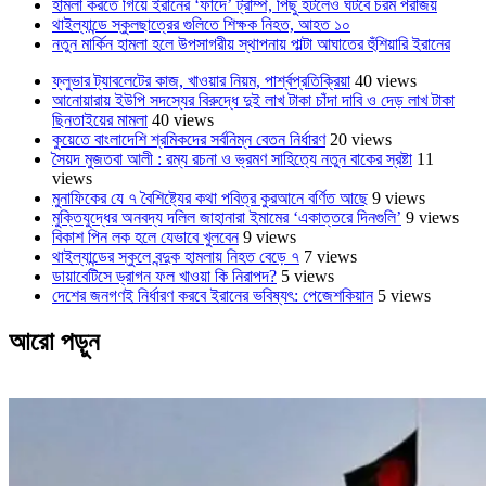
হামলা করতে গিয়ে ইরানের ‘ফাঁদে’ ট্রাম্প, পিছু হটলেও ঘটবে চরম পরাজয়
থাইল্যান্ডে স্কুলছাত্রের গুলিতে শিক্ষক নিহত, আহত ১০
নতুন মার্কিন হামলা হলে উপসাগরীয় স্থাপনায় পাল্টা আঘাতের হুঁশিয়ারি ইরানের
ফ্লুভার ট্যাবলেটের কাজ, খাওয়ার নিয়ম, পার্শ্বপ্রতিক্রিয়া
40 views
আনোয়ারায় ইউপি সদস্যের বিরুদ্ধে দুই লাখ টাকা চাঁদা দাবি ও দেড় লাখ টাকা
ছিনতাইয়ের মামলা
40 views
কুয়েতে বাংলাদেশি শ্রমিকদের সর্বনিম্ন বেতন নির্ধারণ
20 views
সৈয়দ মুজতবা আলী : রম্য রচনা ও ভ্রমণ সাহিত্যে নতুন বাকের স্রষ্টা
11
views
মুনাফিকের যে ৭ বৈশিষ্ট্যের কথা পবিত্র কুরআনে বর্ণিত আছে
9 views
মুক্তিযুদ্ধের অনবদ্য দলিল জাহানারা ইমামের ‘একাত্তরে দিনগুলি’
9 views
বিকাশ পিন লক হলে যেভাবে খুলবেন
9 views
থাইল্যান্ডের স্কুলে বন্দুক হামলায় নিহত বেড়ে ৭
7 views
ডায়াবেটিসে ড্রাগন ফল খাওয়া কি নিরাপদ?
5 views
দেশের জনগণই নির্ধারণ করবে ইরানের ভবিষ্যৎ: পেজেশকিয়ান
5 views
আরো পড়ুন