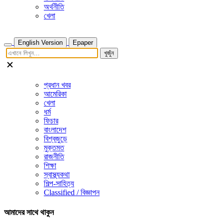
অর্থনীতি
খেলা
English Version
Epaper
খুজুঁন
প্রধান খবর
আমেরিকা
খেলা
ধর্ম
ফিচার
বাংলাদেশ
বিশ্বজুড়ে
মুক্তমত
রাজনীতি
শিক্ষা
স্বাস্থ্যকথা
শিল্প-সাহিত্য
Classified / বিজ্ঞাপন
আমাদের সাথে থাকুন