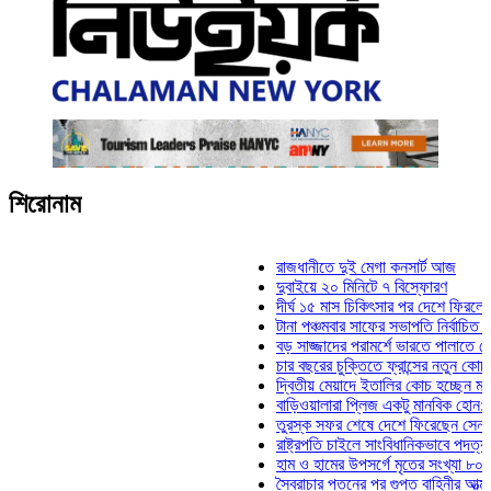
শিরোনাম
রাজধানীতে দুই মেগা কনসার্ট আজ
দুবাইয়ে ২০ মিনিটে ৭ বিস্ফোরণ
দীর্ঘ ১৫ মাস চিকিৎসার পর দেশে ফিরলেন ইলিয়াস
টানা পঞ্চমবার সাফের সভাপতি নির্বাচিত কাজী সাল
বড় সাজ্জাদের পরামর্শে ভারতে পালাতে চেয়েছি
চার বছরের চুক্তিতে ফ্রান্সের নতুন কোচ জিদান
দ্বিতীয় মেয়াদে ইতালির কোচ হচ্ছেন মানচিনি
বাড়িওয়ালারা প্লিজ একটু মানবিক হোন: মনিরা মিঠ
তুরস্ক সফর শেষে দেশে ফিরেছেন সেনাপ্রধান 
রাষ্ট্রপতি চাইলে সাংবিধানিকভাবে পদত্যাগ করতে পার
হাম ও হামের উপসর্গে মৃতের সংখ্যা ৮০০ ছাড়াল
স্বৈরাচার পতনের পর গুপ্ত বাহিনীর আত্মপ্রকাশ: প্