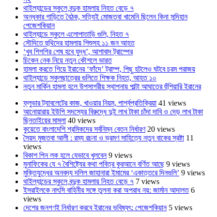
থাইল্যান্ডের স্কুলে বন্দুক হামলায় নিহত বেড়ে ৭
অন্ধকার গাড়িতে বৈঠক, সত্যিই মোজতবা খামেনি ছিলেন কিনা সন্দিহান
পেজেশকিয়ান
থাইল্যান্ডে স্কুলে এলোপাতাড়ি গুলি, নিহত ৭
সৌদিতে হুথিদের হামলায় শিশুসহ ১১ জন আহত
‘খুব শিগগির শেষ হবে যুদ্ধ’, আশাবাদ ট্রাম্পের
চিকেন নেক নিয়ে নতুন কৌশলে ভারত
হামলা করতে গিয়ে ইরানের ‘ফাঁদে’ ট্রাম্প, পিছু হটলেও ঘটবে চরম পরাজয়
থাইল্যান্ডে স্কুলছাত্রের গুলিতে শিক্ষক নিহত, আহত ১০
নতুন মার্কিন হামলা হলে উপসাগরীয় স্থাপনায় পাল্টা আঘাতের হুঁশিয়ারি ইরানের
ফ্লুভার ট্যাবলেটের কাজ, খাওয়ার নিয়ম, পার্শ্বপ্রতিক্রিয়া
41 views
আনোয়ারায় ইউপি সদস্যের বিরুদ্ধে দুই লাখ টাকা চাঁদা দাবি ও দেড় লাখ টাকা
ছিনতাইয়ের মামলা
40 views
কুয়েতে বাংলাদেশি শ্রমিকদের সর্বনিম্ন বেতন নির্ধারণ
20 views
সৈয়দ মুজতবা আলী : রম্য রচনা ও ভ্রমণ সাহিত্যে নতুন বাকের স্রষ্টা
11
views
বিকাশ পিন লক হলে যেভাবে খুলবেন
9 views
মুনাফিকের যে ৭ বৈশিষ্ট্যের কথা পবিত্র কুরআনে বর্ণিত আছে
9 views
মুক্তিযুদ্ধের অনবদ্য দলিল জাহানারা ইমামের ‘একাত্তরে দিনগুলি’
9 views
থাইল্যান্ডের স্কুলে বন্দুক হামলায় নিহত বেড়ে ৭
7 views
ইসরাইলকে নাৎসি বাহিনীর সঙ্গে তুলনা করা অপরাধ নয়: জার্মান আদালত
6
views
দেশের জনগণই নির্ধারণ করবে ইরানের ভবিষ্যৎ: পেজেশকিয়ান
5 views