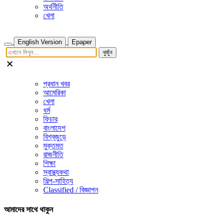
অর্থনীতি
খেলা
English Version
Epaper
খুজুঁন
প্রধান খবর
আমেরিকা
খেলা
ধর্ম
ফিচার
বাংলাদেশ
বিশ্বজুড়ে
মুক্তমত
রাজনীতি
শিক্ষা
স্বাস্থ্যকথা
শিল্প-সাহিত্য
Classified / বিজ্ঞাপন
আমাদের সাথে থাকুন