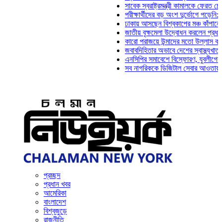
সাবেক স্বরাষ্ট্রমন্ত্রী কামালকে ফেরত চেয়ে দিল্ল
পরীক্ষার্থীদের বড় অংশ দুর্ভোগে পড়েনি: ড. মাহ্‌
ঢাকায় আসছেন বিশ্বকাপের মঞ্চ কাঁপানো সেই সঞ্
জাতীয় বৃক্ষমেলা উদ্বোধন করলেন প্রধানমন্ত্রী
কারো পরাজয়ে উন্মাদের মতো উল্লাস করতে হয় ন
জবাবদিহিতার অভাবে দেশের স্বাস্থ্যখাত নানা স
এনসিপির সমাবেশে বিস্ফোরণ, যুবলীগের দুই নেতা
সব নাগরিককে ডিজিটাল সেবার আওতায় আনতে হবে:
প্রচ্ছদ
প্রধান খবর
আমেরিকা
বাংলাদেশ
বিশ্বজুড়ে
রাজনীতি