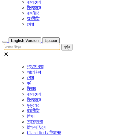
বাংলাদেশ
বিশ্বজুড়ে
রাজনীতি
অর্থনীতি
খেলা
English Version
Epaper
খুজুঁন
প্রধান খবর
আমেরিকা
খেলা
ধর্ম
ফিচার
বাংলাদেশ
বিশ্বজুড়ে
মুক্তমত
রাজনীতি
শিক্ষা
স্বাস্থ্যকথা
শিল্প-সাহিত্য
Classified / বিজ্ঞাপন