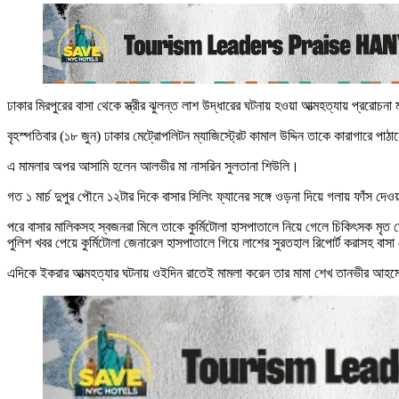
ঢাকার মিরপুরের বাসা থেকে স্ত্রীর ঝুলন্ত লাশ উদ্ধারের ঘটনায় হওয়া আত্মহত্যায় প্ররো
বৃহস্পতিবার (১৮ জুন) ঢাকার মেট্রোপলিটন ম্যাজিস্ট্রেট কামাল উদ্দিন তাকে কারাগারে
এ মামলার অপর আসামি হলেন আলভীর মা নাসরিন সুলতানা শিউলি।
গত ১ মার্চ দুপুর পৌনে ১২টার দিকে বাসার সিলিং ফ্যানের সঙ্গে ওড়না দিয়ে গলায় ফাঁস দ
পরে বাসার মালিকসহ স্বজনরা মিলে তাকে কুর্মিটোলা হাসপাতালে নিয়ে গেলে চিকিৎসক মৃ
পুলিশ খবর পেয়ে কুর্মিটোলা জেনারেল হাসপাতালে গিয়ে লাশের সুরতহাল রিপোর্ট করাসহ বা
এদিকে ইকরার আত্মহত্যার ঘটনায় ওইদিন রাতেই মামলা করেন তার মামা শেখ তানভীর আহমেদ