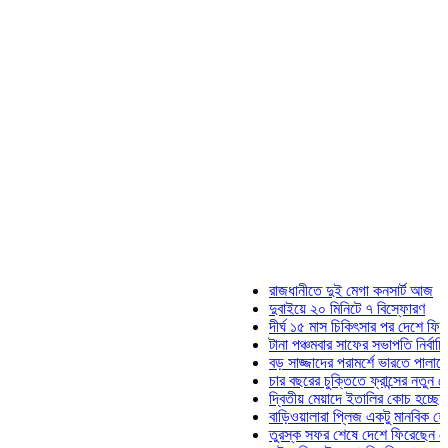
রাজধানীতে দুই মেগা কনসার্ট আজ
দুবাইয়ে ২০ মিনিটে ৭ বিস্ফোরণ
দীর্ঘ ১৫ মাস চিকিৎসার পর দেশে ফিরলেন ইলিয়
টানা পঞ্চমবার সাফের সভাপতি নির্বাচিত কাজী স
বড় সাজ্জাদের পরামর্শে ভারতে পালাতে চেয়
চার বছরের চুক্তিতে ফ্রান্সের নতুন কোচ জিদা
দ্বিতীয় মেয়াদে ইতালির কোচ হচ্ছেন মানচিনি
বাড়িওয়ালারা প্লিজ একটু মানবিক হোন: মনিরা 
তুরস্ক সফর শেষে দেশে ফিরেছেন সেনাপ্রধ