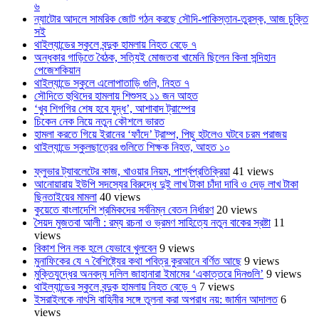
৬
ন্যাটোর আদলে সামরিক জোট গঠন করছে সৌদি-পাকিস্তান-তুরস্ক, আজ চুক্তি
সই
থাইল্যান্ডের স্কুলে বন্দুক হামলায় নিহত বেড়ে ৭
অন্ধকার গাড়িতে বৈঠক, সত্যিই মোজতবা খামেনি ছিলেন কিনা সন্দিহান
পেজেশকিয়ান
থাইল্যান্ডে স্কুলে এলোপাতাড়ি গুলি, নিহত ৭
সৌদিতে হুথিদের হামলায় শিশুসহ ১১ জন আহত
‘খুব শিগগির শেষ হবে যুদ্ধ’, আশাবাদ ট্রাম্পের
চিকেন নেক নিয়ে নতুন কৌশলে ভারত
হামলা করতে গিয়ে ইরানের ‘ফাঁদে’ ট্রাম্প, পিছু হটলেও ঘটবে চরম পরাজয়
থাইল্যান্ডে স্কুলছাত্রের গুলিতে শিক্ষক নিহত, আহত ১০
ফ্লুভার ট্যাবলেটের কাজ, খাওয়ার নিয়ম, পার্শ্বপ্রতিক্রিয়া
41 views
আনোয়ারায় ইউপি সদস্যের বিরুদ্ধে দুই লাখ টাকা চাঁদা দাবি ও দেড় লাখ টাকা
ছিনতাইয়ের মামলা
40 views
কুয়েতে বাংলাদেশি শ্রমিকদের সর্বনিম্ন বেতন নির্ধারণ
20 views
সৈয়দ মুজতবা আলী : রম্য রচনা ও ভ্রমণ সাহিত্যে নতুন বাকের স্রষ্টা
11
views
বিকাশ পিন লক হলে যেভাবে খুলবেন
9 views
মুনাফিকের যে ৭ বৈশিষ্ট্যের কথা পবিত্র কুরআনে বর্ণিত আছে
9 views
মুক্তিযুদ্ধের অনবদ্য দলিল জাহানারা ইমামের ‘একাত্তরে দিনগুলি’
9 views
থাইল্যান্ডের স্কুলে বন্দুক হামলায় নিহত বেড়ে ৭
7 views
ইসরাইলকে নাৎসি বাহিনীর সঙ্গে তুলনা করা অপরাধ নয়: জার্মান আদালত
6
views