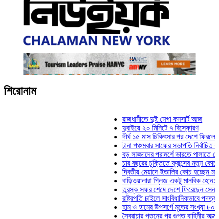
শিরোনাম
রাজধানীতে দুই মেগা কনসার্ট আজ
দুবাইয়ে ২০ মিনিটে ৭ বিস্ফোরণ
দীর্ঘ ১৫ মাস চিকিৎসার পর দেশে ফিরলেন ইলিয়া
টানা পঞ্চমবার সাফের সভাপতি নির্বাচিত কাজী সা
বড় সাজ্জাদের পরামর্শে ভারতে পালাতে চেয়েছ
চার বছরের চুক্তিতে ফ্রান্সের নতুন কোচ জিদান
দ্বিতীয় মেয়াদে ইতালির কোচ হচ্ছেন মানচিনি
বাড়িওয়ালারা প্লিজ একটু মানবিক হোন: মনিরা মি
তুরস্ক সফর শেষে দেশে ফিরেছেন সেনাপ্রধান
রাষ্ট্রপতি চাইলে সাংবিধানিকভাবে পদত্যাগ করতে পা
হাম ও হামের উপসর্গে মৃতের সংখ্যা ৮০০ ছাড়া
স্বৈরাচার পতনের পর গুপ্ত বাহিনীর আত্মপ্রকাশ: প