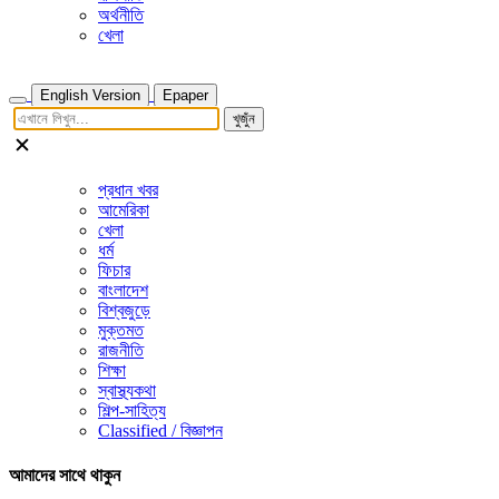
অর্থনীতি
খেলা
English Version
Epaper
খুজুঁন
প্রধান খবর
আমেরিকা
খেলা
ধর্ম
ফিচার
বাংলাদেশ
বিশ্বজুড়ে
মুক্তমত
রাজনীতি
শিক্ষা
স্বাস্থ্যকথা
শিল্প-সাহিত্য
Classified / বিজ্ঞাপন
আমাদের সাথে থাকুন