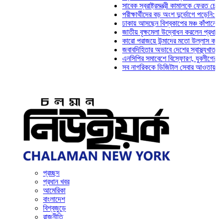
সাবেক স্বরাষ্ট্রমন্ত্রী কামালকে ফেরত চেয়ে দিল
পরীক্ষার্থীদের বড় অংশ দুর্ভোগে পড়েনি: ড. মাহ্
ঢাকায় আসছেন বিশ্বকাপের মঞ্চ কাঁপানো সেই সঞ
জাতীয় বৃক্ষমেলা উদ্বোধন করলেন প্রধানমন্ত্রী
কারো পরাজয়ে উন্মাদের মতো উল্লাস করতে হয় 
জবাবদিহিতার অভাবে দেশের স্বাস্থ্যখাত নানা 
এনসিপির সমাবেশে বিস্ফোরণ, যুবলীগের দুই নেত
সব নাগরিককে ডিজিটাল সেবার আওতায় আনতে হবে
প্রচ্ছদ
প্রধান খবর
আমেরিকা
বাংলাদেশ
বিশ্বজুড়ে
রাজনীতি