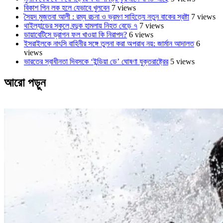
বিকাশ পিন লক হলে যেভাবে খুলবেন
7 views
সৈয়দ মুজতবা আলী : রম্য রচনা ও ভ্রমণ সাহিত্যে নতুন বাকের স্রষ্টা
7 views
থাইল্যান্ডের স্কুলে বন্দুক হামলায় নিহত বেড়ে ৭
7 views
ডায়াবেটিসে ড্রাগন ফল খাওয়া কি নিরাপদ?
6 views
ইসরাইলকে নাৎসি বাহিনীর সঙ্গে তুলনা করা অপরাধ নয়: জার্মান আদালত
6
views
ভারতের স্বাধীনতা দিবসকে ‘ইন্ডিয়া ডে’ ঘোষণা যুক্তরাষ্ট্রের
5 views
আরো পড়ুন