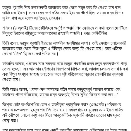
হরমুজ প্রণালি দিয়ে চলাচলকারী জাহাজের কাছ থেকে নতুন করে ফি নেওয়া হবে বলে
জানিয়েছে ইরান। তবে যেসব দেশ কঠিন সময়ে ইরানের পাশে ছিল, তাদের জন্য বিশেষ
সুবিধা রাখা হবে বলেও জানিয়েছে তেহরান।
শনিবার (৪ জুলাই) চীনের বেইজিংয়ে অনুষ্ঠিত ওয়ার্ল্ড পিস ফোরামে এ কথা বলেন দেশটিতে
নিযুক্ত ইরানের রাষ্ট্রদূত আবদোলরেজা রাহমানি ফাজলি। খবর এনডিটিভির
তিনি বলেন, হরমুজ প্রণালি ইরানের আঞ্চলিক জলসীমার অংশ। তাই সেখানে চলাচলকারী
জাহাজের কাছ থেকে নিরাপত্তা ও বিভিন্ন সেবার জন্য ফি নেওয়া হবে। তবে এটিকে
কোনো ‘টোল’ হিসেবে দেখা উচিত নয়।
ফাজলির ভাষায়, ওমানের সঙ্গে সমন্বয় করে হরমুজ প্রণালির জন্য নতুন ব্যবস্থাপনা গড়ে
তোলা হচ্ছে। এর আওতায় নৌপথের নিরাপত্তা নিশ্চিত করা, জাহাজ চলাচল তদারকি করা
এবং বিপুল সংখ্যক জাহাজ চলাচলের ফলে সৃষ্ট পরিবেশগত প্রভাব মোকাবিলার ব্যবস্থা
নেওয়া হবে।
তিনি আরও বলেন, ‘যেসব দেশ আমাদের কঠিন সময়ে বন্ধুত্বপূর্ণ আচরণ করেছে এবং
আমাদের পাশে দাঁড়িয়েছে, তাদের জন্য অবশ্যই বিশেষ সুবিধা বিবেচনা করা হবে।’
বিশ্বের মোট অপরিশোধিত তেল ও তরলীকৃত প্রাকৃতিক গ্যাস (এলএনজি) পরিবহণের
প্রায় এক-পঞ্চমাংশ হরমুজ প্রণালি দিয়ে যায়। মধ্যপ্রাচ্যের যুদ্ধের সময় ইরান কার্যত
এই নৌপথে চলাচল বন্ধ করে দিলে আন্তর্জাতিক জ্বালানি বাজারে তেলের দাম দ্রুত
বেড়ে যায়।
পরে যুক্তরাষ্ট্রের সঙ্গে যুদ্ধ বন্ধে একটি প্রাথমিক সমঝোতায় পৌঁছানোর পর ইরান হরমুজ