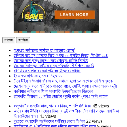
সর্বশেষ
জনপ্রিয়
হংকংয়ে সর্বকালের সর্বোচ্চ তাপমাত্রার রেকর্ড
রাশিয়ার হয়ে যুদ্ধ করতে গিয়ে পেরুর ১১ নাগরিক নিহত, নিখোঁজ ১১৪
ইরানের সঙ্গে যুদ্ধে ট্রাম্প হেরে গেছেন: মার্কিন সিনেটর
ইরানের নিরাপত্তা কাঠামোয় বড় পরিবর্তন, শীর্ষ পদে রেজায়ি
রাশিয়ায় ৫০ হাজার সেনা পাঠাচ্ছে উত্তর কোরিয়া
ইয়েমেনে হুথিদের হামলায় নিহত ১১
চীনে টাইফুন ‘ডলফিন’র আঘাত, সরানো হলো ১০ লাখেরও বেশি মানুষকে
দেশের মানুষ যাতে শান্তিতে থাকতে পারে, সেটিই প্রধান লক্ষ্য: প্রধানমন্ত্রী
পরকীয়ার অভিযোগ ফিফা সভাপতি ইনফান্তিনোর বিরুদ্ধে
রাষ্ট্রপতি নির্বাচনে ১১ দলীয় জোটের প্রার্থী কর্নেল (অব.) অলি আহমদ
ফ্লুভার ট্যাবলেটের কাজ, খাওয়ার নিয়ম, পার্শ্বপ্রতিক্রিয়া
45 views
আনোয়ারায় ইউপি সদস্যের বিরুদ্ধে দুই লাখ টাকা চাঁদা দাবি ও দেড় লাখ টাকা
ছিনতাইয়ের মামলা
41 views
কুয়েতে বাংলাদেশি শ্রমিকদের সর্বনিম্ন বেতন নির্ধারণ
22 views
মুনাফিকের যে ৭ বৈশিষ্ট্যের কথা পবিত্র কুরআনে বর্ণিত আছে
9 views