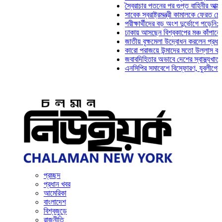
স্বৈরাচার পতনের পর গুপ্ত বাহিনীর আত্মপ্রকাশ: প
সাবেক স্বরাষ্ট্রমন্ত্রী কামালকে ফেরত চেয়ে দিল্
পরীক্ষার্থীদের বড় অংশ দুর্ভোগে পড়েনি: ড. মাহ্
ঢাকায় আসছেন বিশ্বকাপের মঞ্চ কাঁপানো সেই সঞ্
জাতীয় বৃক্ষমেলা উদ্বোধন করলেন প্রধানমন্ত্রী
কারো পরাজয়ে উন্মাদের মতো উল্লাস করতে হয় ন
জবাবদিহিতার অভাবে দেশের স্বাস্থ্যখাত নানা 
এনসিপির সমাবেশে বিস্ফোরণ, যুবলীগের দুই নেত
প্রচ্ছদ
প্রধান খবর
আমেরিকা
বাংলাদেশ
বিশ্বজুড়ে
রাজনীতি