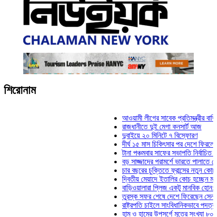
শিরোনাম
আওয়ামী লীগের সাবেক প্রতিমন্ত্রীর বাড়িতে হাম
রাজধানীতে দুই মেগা কনসার্ট আজ
দুবাইয়ে ২০ মিনিটে ৭ বিস্ফোরণ
দীর্ঘ ১৫ মাস চিকিৎসার পর দেশে ফিরলেন ইলিয়াস
টানা পঞ্চমবার সাফের সভাপতি নির্বাচিত কাজী সাল
বড় সাজ্জাদের পরামর্শে ভারতে পালাতে চেয়েছ
চার বছরের চুক্তিতে ফ্রান্সের নতুন কোচ জিদান
দ্বিতীয় মেয়াদে ইতালির কোচ হচ্ছেন মানচিনি
বাড়িওয়ালারা প্লিজ একটু মানবিক হোন: মনিরা মি
তুরস্ক সফর শেষে দেশে ফিরেছেন সেনাপ্রধান
রাষ্ট্রপতি চাইলে সাংবিধানিকভাবে পদত্যাগ করতে পা
হাম ও হামের উপসর্গে মৃতের সংখ্যা ৮০০ ছাড়াল