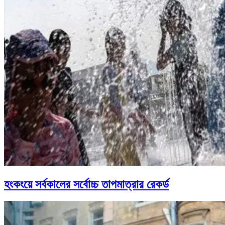
হংকংয়ে সর্বকালের সর্বোচ্চ তাপমাত্রার রেকর্ড