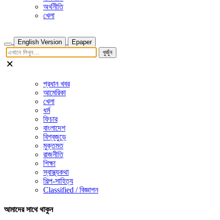
অর্থনীতি
খেলা
English Version
Epaper
খুজুঁন
প্রধান খবর
আমেরিকা
খেলা
ধর্ম
ফিচার
বাংলাদেশ
বিশ্বজুড়ে
মুক্তমত
রাজনীতি
শিক্ষা
স্বাস্থ্যকথা
শিল্প-সাহিত্য
Classified / বিজ্ঞাপন
আমাদের সাথে থাকুন