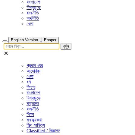
বাংলাদেশ
বিশ্বজুড়ে
রাজনীতি
অর্থনীতি
খেলা
English Version
Epaper
খুজুঁন
প্রধান খবর
আমেরিকা
খেলা
ধর্ম
ফিচার
বাংলাদেশ
বিশ্বজুড়ে
মুক্তমত
রাজনীতি
শিক্ষা
স্বাস্থ্যকথা
শিল্প-সাহিত্য
Classified / বিজ্ঞাপন