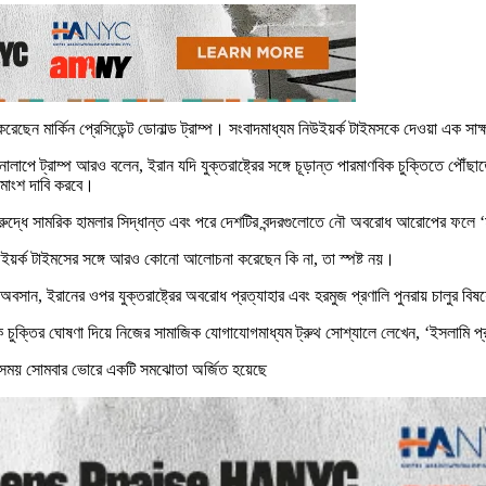
েছেন মার্কিন প্রেসিডেন্ট ডোনাল্ড ট্রাম্প। সংবাদমাধ্যম নিউইয়র্ক টাইমসকে দেওয়া এক সাক
াপে ট্রাম্প আরও বলেন, ইরান যদি যুক্তরাষ্ট্রের সঙ্গে চূড়ান্ত পারমাণবিক চুক্তিতে পৌঁছাত
চমাংশ দাবি করবে।
িরুদ্ধে সামরিক হামলার সিদ্ধান্ত এবং পরে দেশটির বন্দরগুলোতে নৌ অবরোধ আরোপের ফলে ‘মধ্
ে নিউইয়র্ক টাইমসের সঙ্গে আরও কোনো আলোচনা করেছেন কি না, তা স্পষ্ট নয়।
দ্ধের অবসান, ইরানের ওপর যুক্তরাষ্ট্রের অবরোধ প্রত্যাহার এবং হরমুজ প্রণালি পুনরায় চাল
দিকে চুক্তির ঘোষণা দিয়ে নিজের সামাজিক যোগাযোগমাধ্যম ট্রুথ সোশ্যালে লেখেন, ‘ইসলামি প্র
ানীয় সময় সোমবার ভোরে একটি সমঝোতা অর্জিত হয়েছে