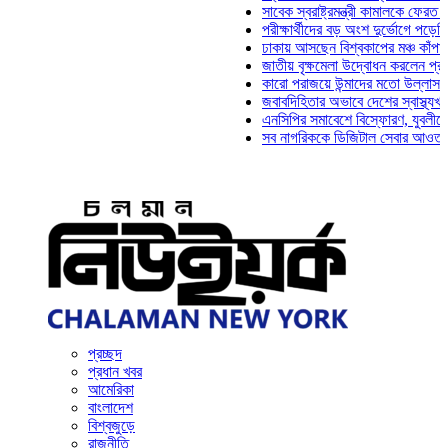
সাবেক স্বরাষ্ট্রমন্ত্রী কামালকে ফেরত চেয়ে 
পরীক্ষার্থীদের বড় অংশ দুর্ভোগে পড়েনি: ড. 
ঢাকায় আসছেন বিশ্বকাপের মঞ্চ কাঁপানো সেই
জাতীয় বৃক্ষমেলা উদ্বোধন করলেন প্রধানমন্ত্
কারো পরাজয়ে উন্মাদের মতো উল্লাস করতে হ
জবাবদিহিতার অভাবে দেশের স্বাস্থ্যখাত না
এনসিপির সমাবেশে বিস্ফোরণ, যুবলীগের দুই 
সব নাগরিককে ডিজিটাল সেবার আওতায় আনতে 
প্রচ্ছদ
প্রধান খবর
আমেরিকা
বাংলাদেশ
বিশ্বজুড়ে
রাজনীতি