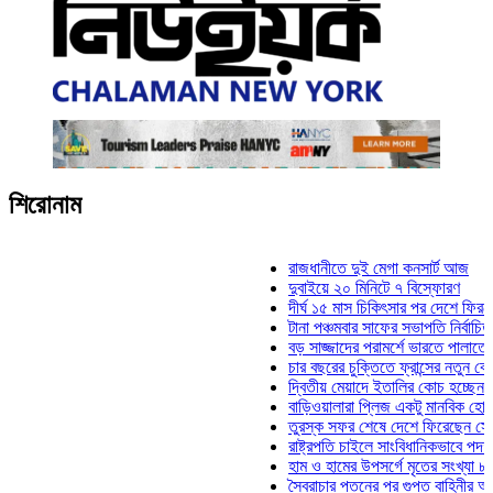
শিরোনাম
রাজধানীতে দুই মেগা কনসার্ট আজ
দুবাইয়ে ২০ মিনিটে ৭ বিস্ফোরণ
দীর্ঘ ১৫ মাস চিকিৎসার পর দেশে ফিরলেন ইল
টানা পঞ্চমবার সাফের সভাপতি নির্বাচিত কাজী
বড় সাজ্জাদের পরামর্শে ভারতে পালাতে চেয
চার বছরের চুক্তিতে ফ্রান্সের নতুন কোচ জি
দ্বিতীয় মেয়াদে ইতালির কোচ হচ্ছেন মানচিন
বাড়িওয়ালারা প্লিজ একটু মানবিক হোন: মনিরা
তুরস্ক সফর শেষে দেশে ফিরেছেন সেনাপ্র
রাষ্ট্রপতি চাইলে সাংবিধানিকভাবে পদত্যাগ করতে
হাম ও হামের উপসর্গে মৃতের সংখ্যা ৮০০ ছ
স্বৈরাচার পতনের পর গুপ্ত বাহিনীর আত্মপ্রকাশ