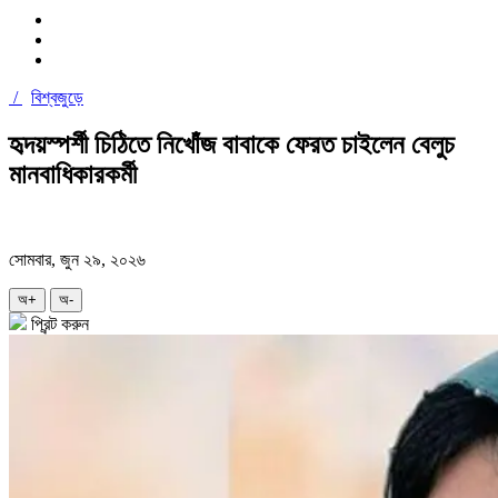
/
বিশ্বজুড়ে
হৃদয়স্পর্শী চিঠিতে নিখোঁজ বাবাকে ফেরত চাইলেন বেলুচ
মানবাধিকারকর্মী
সোমবার, জুন ২৯, ২০২৬
অ+
অ-
প্রিন্ট করুন