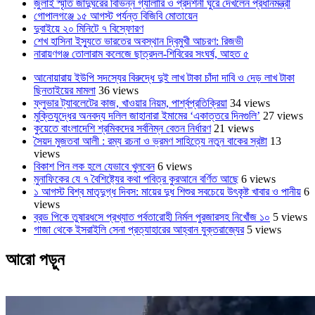
জুলাই স্মৃতি জাদুঘরের বিভিন্ন গ্যালারি ও প্রদর্শনী ঘুরে দেখলেন প্রধানমন্ত্রী
গোপালগঞ্জে ১৫ আগস্ট পর্যন্ত বিজিবি মোতায়েন
দুবাইয়ে ২০ মিনিটে ৭ বিস্ফোরণ
শেখ হাসিনা ইস্যুতে ভারতের অবস্থান দ্বিমুখী আচরণ: রিজভী
নারায়ণগঞ্জ তোলারাম কলেজে ছাত্রদল-শিবিরের সংঘর্ষ, আহত ৫
আনোয়ারায় ইউপি সদস্যের বিরুদ্ধে দুই লাখ টাকা চাঁদা দাবি ও দেড় লাখ টাকা
ছিনতাইয়ের মামলা
36 views
ফ্লুভার ট্যাবলেটের কাজ, খাওয়ার নিয়ম, পার্শ্বপ্রতিক্রিয়া
34 views
মুক্তিযুদ্ধের অনবদ্য দলিল জাহানারা ইমামের ‘একাত্তরে দিনগুলি’
27 views
কুয়েতে বাংলাদেশি শ্রমিকদের সর্বনিম্ন বেতন নির্ধারণ
21 views
সৈয়দ মুজতবা আলী : রম্য রচনা ও ভ্রমণ সাহিত্যে নতুন বাকের স্রষ্টা
13
views
বিকাশ পিন লক হলে যেভাবে খুলবেন
6 views
মুনাফিকের যে ৭ বৈশিষ্ট্যের কথা পবিত্র কুরআনে বর্ণিত আছে
6 views
১ আগস্ট বিশ্ব মাতৃদুগ্ধ দিবস: মায়ের দুধ শিশুর সবচেয়ে উৎকৃষ্ট খাবার ও পানীয়
6
views
ব্রড পিকে তুষারধসে প্রখ্যাত পর্বতারোহী নির্মল ‍পুরজারসহ নিখোঁজ ১০
5 views
গাজা থেকে ইসরাইলি সেনা প্রত্যাহারের আহ্বান যুক্তরাজ্যের
5 views
আরো পড়ুন