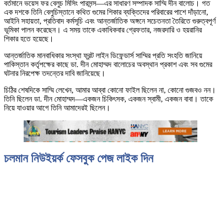
বর্তমানে ভয়েস ফর বেলুচ মিসিং পারসন্স—এর সাধারণ সম্পাদক সাম্মি দীন বালোচ। গত
এক দশকে তিনি বেলুচিস্তানে কথিত গুমের শিকার ব্যক্তিদের পরিবারের পাশে দাঁড়ানো,
আইনি সহায়তা, প্রতিবাদ কর্মসূচি এবং আন্তর্জাতিক অঙ্গনে সচেতনতা তৈরিতে গুরুত্বপূর্ণ
ভূমিকা পালন করেছেন। এ সময় তাকে একাধিকবার গ্রেফতার, নজরদারি ও হয়রানির
শিকার হতে হয়েছে।
আন্তর্জাতিক মানবাধিকার সংস্থা ফ্রন্ট লাইন ডিফেন্ডার্স সাম্মির প্রতি সংহতি জানিয়ে
পাকিস্তান কর্তৃপক্ষের কাছে ডা. দীন মোহাম্মদ বালোচের অবস্থান প্রকাশ এবং সব গুমের
ঘটনার নিরপেক্ষ তদন্তের দাবি জানিয়েছে।
চিঠির শেষদিকে সাম্মি লেখেন, আমার আব্বা কোনো ফাইল ছিলেন না, কোনো গুজবও নন।
তিনি ছিলেন ডা. দীন মোহাম্মদ—একজন চিকিৎসক, একজন স্বামী, একজন বাবা। তাকে
নিয়ে যাওয়ার আগে তিনি আমাদেরই ছিলেন।
চলমান নিউইয়র্ক ফেসবুক পেজ লাইক দিন