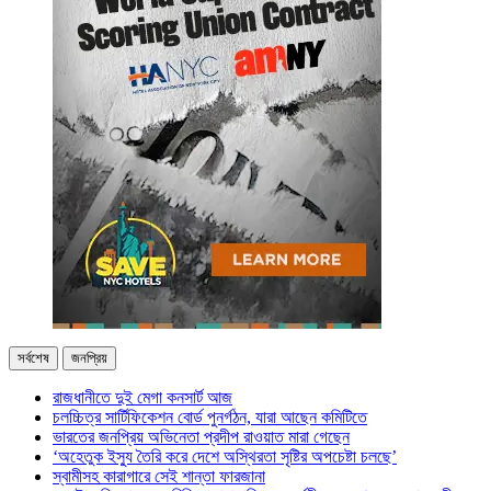
সর্বশেষ
জনপ্রিয়
রাজধানীতে দুই মেগা কনসার্ট আজ
চলচ্চিত্র সার্টিফিকেশন বোর্ড পুনর্গঠন, যারা আছেন কমিটিতে
ভারতের জনপ্রিয় অভিনেতা প্রদীপ রাওয়াত মারা গেছেন
‘অহেতুক ইস্যু তৈরি করে দেশে অস্থিরতা সৃষ্টির অপচেষ্টা চলছে’
স্বামীসহ কারাগারে সেই শান্তা ফারজানা