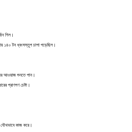
্নান গিল।
ায় ১৪০ টন ধ্বংসস্তূপ চাপা পড়েছিল।
য্যের আওয়াজ শুনতে পান।
রের প্রাণপণ চেষ্টা।
ী দল যৌথভাবে কাজ করে।