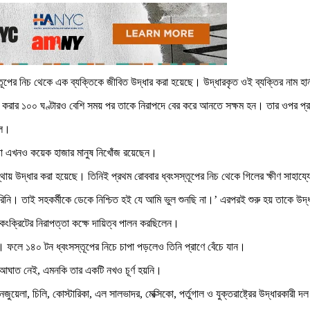
তূপের নিচ থেকে এক ব্যক্তিকে জীবিত উদ্ধার করা হয়েছে। উদ্ধারকৃত ওই ব্যক্তির নাম হার
্ত করার ১০০ ঘণ্টারও বেশি সময় পর তাকে নিরাপদে বের করে আনতে সক্ষম হন। তার ওপর প্র
িল।
াড়া এখনও কয়েক হাজার মানুষ নিখোঁজ রয়েছেন।
স্থায় উদ্ধার করা হয়েছে। তিনিই প্রথম রোববার ধ্বংসস্তূপের নিচ থেকে গিলের ক্ষীণ সাহা
িনি। তাই সহকর্মীকে ডেকে নিশ্চিত হই যে আমি ভুল শুনছি না।’ এরপরই শুরু হয় তাকে উদ্ধা
 কংক্রিটের নিরাপত্তা কক্ষে দায়িত্ব পালন করছিলেন।
। ফলে ১৪০ টন ধ্বংসস্তূপের নিচে চাপা পড়লেও তিনি প্রাণে বেঁচে যান।
আঘাত নেই, এমনকি তার একটি নখও চূর্ণ হয়নি।
জুয়েলা, চিলি, কোস্টারিকা, এল সালভাদর, মেক্সিকো, পর্তুগাল ও যুক্তরাষ্ট্রের উদ্ধারকার