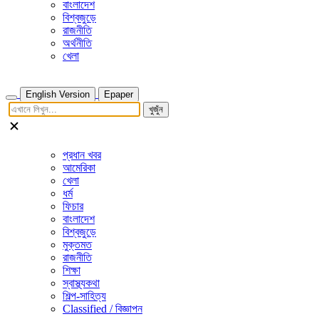
বাংলাদেশ
বিশ্বজুড়ে
রাজনীতি
অর্থনীতি
খেলা
English Version
Epaper
খুজুঁন
প্রধান খবর
আমেরিকা
খেলা
ধর্ম
ফিচার
বাংলাদেশ
বিশ্বজুড়ে
মুক্তমত
রাজনীতি
শিক্ষা
স্বাস্থ্যকথা
শিল্প-সাহিত্য
Classified / বিজ্ঞাপন