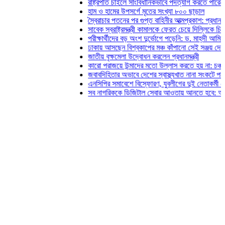
রাষ্ট্রপতি চাইলে সাংবিধানিকভাবে পদত্যাগ করতে পারেন: স্বরাষ্ট্রমন
হাম ও হামের উপসর্গে মৃতের সংখ্যা ৮০০ ছাড়াল
স্বৈরাচার পতনের পর গুপ্ত বাহিনীর আত্মপ্রকাশ: প্রধানমন্ত্রী
সাবেক স্বরাষ্ট্রমন্ত্রী কামালকে ফেরত চেয়ে দিল্লিকে চিঠি দিল ঢা
পরীক্ষার্থীদের বড় অংশ দুর্ভোগে পড়েনি: ড. মাহ্‌দী আমিন
ঢাকায় আসছেন বিশ্বকাপের মঞ্চ কাঁপানো সেই সঞ্জয় দেব
জাতীয় বৃক্ষমেলা উদ্বোধন করলেন প্রধানমন্ত্রী
কারো পরাজয়ে উন্মাদের মতো উল্লাস করতে হয় না: চঞ্চল
জবাবদিহিতার অভাবে দেশের স্বাস্থ্যখাত নানা সংকটে পড়েছে: জুব
এনসিপির সমাবেশে বিস্ফোরণ, যুবলীগের দুই নেতাকর্মী গ্রেফতার
সব নাগরিককে ডিজিটাল সেবার আওতায় আনতে হবে: অর্থমন্ত্রী