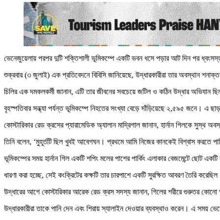
ভেনেজুয়েলায় পরপর দুটি শক্তিশালী ভূমিকম্পে একটি ভবন ধসে পড়ার আট দিন পর ধ্বংসস্
শুক্রবার (৩ জুলাই) এক প্রতিবেদনে বিবিসি জানিয়েছে, উদ্ধারকারীরা তার অবস্থান শনাক
চিলির এক দমকলকর্মী জানান, এটি তার জীবনের সবচেয়ে জটিল ও কঠিন উদ্ধার অভিযান ছ
বৃহস্পতিবার সন্ধ্যা পর্যন্ত ভূমিকম্পে নিহতের সংখ্যা বেড়ে দাঁড়িয়েছে ২,৫৯৫ জনে। এ ছ
কোস্টারিকার রেড ক্রসের প্যারামেডিক অ্যালান মাদ্রিগাল জানান, হার্নান গিলকে সুস্থ অব
তিনি বলেন, ‘মুহূর্তটি ছিল খুবই আবেগঘন। প্রথমে আমি নিজের কানকেই বিশ্বাস করতে পার
ভূমিকম্পের সময় হার্নান গিল একটি শপিং মলের পাশের পার্কিং এলাকার বেজমেন্টে ছোট একটি
ধারণা করা হচ্ছে, সেই কংক্রিটের কক্ষটি তার চারপাশে একটি সুরক্ষিত আবরণ তৈরি করেছিল
উদ্ধারের আগে কোস্টারিকার আরেক রেড ক্রস সদস্য জানান, গিলের শরীরে গুরুতর কোনো 
উদ্ধারকারীরা তাকে পানি দেন এবং শিরায় স্যালাইন দেওয়ার ব্যবস্থাও করেন। এ সময় ভেনে