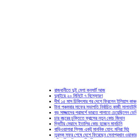
রাজধানীতে দুই মেগা কনসার্ট আজ
দুবাইয়ে ২০ মিনিটে ৭ বিস্ফোরণ
দীর্ঘ ১৫ মাস চিকিৎসার পর দেশে ফিরলেন ইলিয়াস কাঞ্চন
টানা পঞ্চমবার সাফের সভাপতি নির্বাচিত কাজী সালাহউদ্দিন
বড় সাজ্জাদের পরামর্শে ভারতে পালাতে চেয়েছিলেন ডেভিড ইমন
চার বছরের চুক্তিতে ফ্রান্সের নতুন কোচ জিদান
দ্বিতীয় মেয়াদে ইতালির কোচ হচ্ছেন মানচিনি
বাড়িওয়ালারা প্লিজ একটু মানবিক হোন: মনিরা মিঠু
তুরস্ক সফর শেষে দেশে ফিরেছেন সেনাপ্রধান ওয়াকার-উজ-জাম