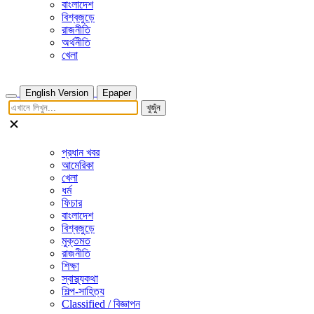
বাংলাদেশ
বিশ্বজুড়ে
রাজনীতি
অর্থনীতি
খেলা
English Version
Epaper
খুজুঁন
প্রধান খবর
আমেরিকা
খেলা
ধর্ম
ফিচার
বাংলাদেশ
বিশ্বজুড়ে
মুক্তমত
রাজনীতি
শিক্ষা
স্বাস্থ্যকথা
শিল্প-সাহিত্য
Classified / বিজ্ঞাপন