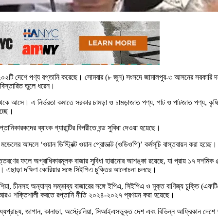
্বের ২০২টি দেশে পণ্য রপ্তানি করেছে। সোমবার (৮ জুন) সংসদে জামালপুর-৩ আসনের সরকারি দ
 বিস্তারিত তুলে ধরেন।
ে আসে। এ নির্ভরতা কমাতে সরকার চামড়া ও চামড়াজাত পণ্য, পাট ও পাটজাত পণ্য, কৃষিপণ্য
চ্ছে।
নিকারকদের ব্যাংক গ্যারান্টির বিপরীতে বন্ড সুবিধা দেওয়া হয়েছে।
ট’ মডেলের আদলে ‘ওয়ান ডিস্ট্রিক্ট ওয়ান প্রোডাক্ট (ওডিওপি)’ কর্মসূচি বাস্তবায়ন করা 
 উত্তরণের ফলে অগ্রাধিকারমূলক বাজার সুবিধা হারানোর আশঙ্কা রয়েছে, যা প্রায় ১৭ দশমিক 
ছে। এছাড়া দক্ষিণ কোরিয়ার সঙ্গে সিইপিএ চুক্তির আলোচনা চলছে।
িয়া, চীনসহ অন্যান্য সম্ভাব্য বাজারের সঙ্গে ইপিএ, সিইপিএ ও মুক্ত বাণিজ্য চুক্তি (
স্থান আরও শক্তিশালী করতে রপ্তানি নীতি ২০২৪-২০২৭ প্রণয়ন করা হয়েছে।
ল, মধ্যপ্রাচ্য, জাপান, কানাডা, অস্ট্রেলিয়া, সিআইএসভুক্ত দেশ এবং বিভিন্ন আফ্রিকান দেশ