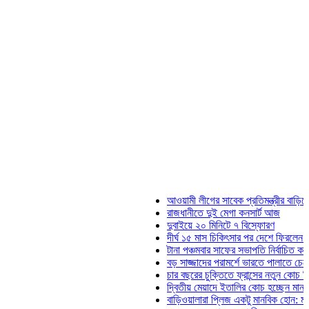
আওয়ামী লীগের সাবেক প্রতিমন্ত্রীর বাড়িতে হামলা,
রাজধানীতে দুই মেগা কনসার্ট আজ
দুবাইয়ে ২০ মিনিটে ৭ বিস্ফোরণ
দীর্ঘ ১৫ মাস চিকিৎসার পর দেশে ফিরলেন ইলিয়াস ক
টানা পঞ্চমবার সাফের সভাপতি নির্বাচিত কাজী সালাহউ
বড় সাজ্জাদের পরামর্শে ভারতে পালাতে চেয়েছিলে
চার বছরের চুক্তিতে ফ্রান্সের নতুন কোচ জিদান
দ্বিতীয় মেয়াদে ইতালির কোচ হচ্ছেন মানচিনি
বাড়িওয়ালারা প্লিজ একটু মানবিক হোন: মনিরা মিঠু