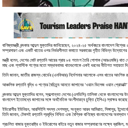
বাণিজ্যমন্ত্রী খন্দকার আব্দুল মুক্তাদির জানিয়েছেন, ২০২৪-২৫ অর্থবছরে বাংলাদেশ বিশ
সম্প্রসারণ এবং একটি খাতের ওপর নির্ভরশীলতা কমাতে সরকারের গৃহীত বিভিন্ন উদ্যোগের
মন্ত্রী বলেন, দেশের মোট রপ্তানি আয়ের প্রায় ৮৪ শতাংশ তৈরি পোশাক (আরএমজি) খাত থেক
মাছ এবং প্লাস্টিক পণ্যের মতো সম্ভাবনাময় খাতগুলোকে একই ধরনের নীতিগত সহায়তা দি
তিনি জানান, জাতীয় রাজস্ব বোর্ডের (এনবিআর) নির্দেশনার আলোকে এসব খাতের আংশিক রপ্তা
আঞ্চলিক রপ্তানি বৃদ্ধি ও পণ্যের বৈচিত্র্য আনতে জাপানের ‘ওয়ান ভিলেজ ওয়ান প্রোডাক্
খন্দকার আব্দুল মুক্তাদির বলেন, স্বল্পোন্নত দেশের (এলডিসি) তালিকা থেকে বাংলাদেশের
বাংলাদেশ ইতোমধ্যে জাপানের সঙ্গে অর্থনৈতিক অংশীদারত্ব চুক্তি (ইপিএ) স্বাক্ষর করে
ইউরোপীয় ইউনিয়ন, আরসিইপি সদস্য দেশসমূহ, সংযুক্ত আরব আমিরাত, সিঙ্গাপুর, ইন্দোনেশ
তিনি জানান, টেকসই রপ্তানি প্রবৃদ্ধি নিশ্চিত এবং বৈশ্বিক বাণিজ্যে বাংলাদেশের অব
প্রচলিত বাজার যুক্তরাষ্ট্র ও ইউরোপের বাইরে নতুন বাজার সম্প্রসারণের লক্ষ্যে ব্রাজি