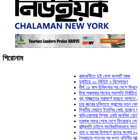
শিরোনাম
রাজধানীতে দুই মেগা কনসার্ট আজ
দুবাইয়ে ২০ মিনিটে ৭ বিস্ফোরণ
দীর্ঘ ১৫ মাস চিকিৎসার পর দেশে ফিরলেন ইলিয়াস
টানা পঞ্চমবার সাফের সভাপতি নির্বাচিত কাজী সাল
বড় সাজ্জাদের পরামর্শে ভারতে পালাতে চেয়েছি
চার বছরের চুক্তিতে ফ্রান্সের নতুন কোচ জিদান
দ্বিতীয় মেয়াদে ইতালির কোচ হচ্ছেন মানচিনি
বাড়িওয়ালারা প্লিজ একটু মানবিক হোন: মনিরা মিঠ
তুরস্ক সফর শেষে দেশে ফিরেছেন সেনাপ্রধান 
রাষ্ট্রপতি চাইলে সাংবিধানিকভাবে পদত্যাগ করতে পার
হাম ও হামের উপসর্গে মৃতের সংখ্যা ৮০০ ছাড়াল
স্বৈরাচার পতনের পর গুপ্ত বাহিনীর আত্মপ্রকাশ: প্