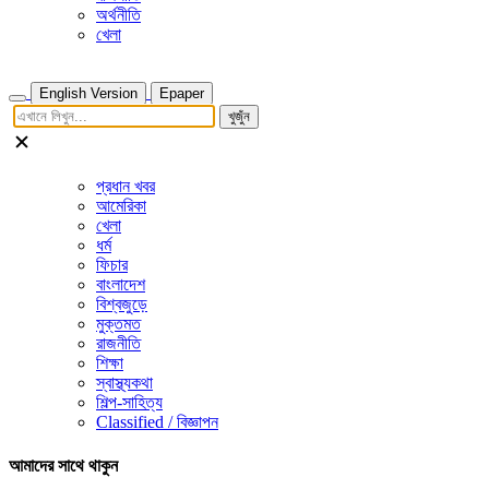
অর্থনীতি
খেলা
English Version
Epaper
খুজুঁন
প্রধান খবর
আমেরিকা
খেলা
ধর্ম
ফিচার
বাংলাদেশ
বিশ্বজুড়ে
মুক্তমত
রাজনীতি
শিক্ষা
স্বাস্থ্যকথা
শিল্প-সাহিত্য
Classified / বিজ্ঞাপন
আমাদের সাথে থাকুন