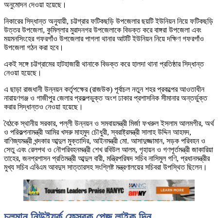
অনুমোদন দেওয়া হয়েছে।
নিকারের সিদ্ধান্ত অনুযায়ী, চট্টগ্রার ফটিকছড়ি উপজেলার ছয়টি ইউনিয়ন নিয়ে ফটিকছড়ি
উত্তর উপজেলা, কুমিল্লার মুরাদনগর উপজেলাকে বিভক্ত করে বাঙ্গরা উপজেলা এবং
ময়মনসিংহের গফরগাঁও উপজেলার পাগলা থানার আটটি ইউনিয়ন নিয়ে দক্ষিণ গফরগাঁও
উপজেলা গঠন করা হবে।
একই সঙ্গে চট্টগ্রামের হাটহাজারী থানাকে বিভক্ত করে হালদা থানা প্রতিষ্ঠার সিদ্ধান্ত
নেওয়া হয়েছে।
এ ছাড়া রাজধানী উন্নয়ন কর্তৃপক্ষের (রাজউক) পূর্বাচল নতুন শহর প্রকল্পের আওতাধীন
নারায়ণগঞ্জ ও গাজীপুর জেলার প্রকল্পভুক্ত অংশ ঢাকার প্রশাসনিক সীমানার অন্তর্ভুক্ত
করার সিদ্ধান্তও নেওয়া হয়েছে।
বৈঠকে স্থানীয় সরকার, পল্লী উন্নয়ন ও সমবায়মন্ত্রী মির্জা ফখরুল ইসলাম আলমগীর, অর্থ
ও পরিকল্পনামন্ত্রী আমির খসরু মাহমুদ চৌধুরী, স্বরাষ্ট্রমন্ত্রী সালাহ উদ্দিন আহমদ,
বাণিজ্যমন্ত্রী খন্দকার আব্দুল মুক্তাদির, আইনমন্ত্রী মো. আসাদুজ্জামান, সড়ক পরিবহন ও
সেতু এবং রেলপথ ও নৌপরিবহনমন্ত্রী শেখ রবিউল আলম, গৃহায়ন ও গণপূর্তমন্ত্রী জাকারিয়া
তাহের, জনপ্রশাসন প্রতিমন্ত্রী আব্দুল বারী, মন্ত্রিপরিষদ সচিব নাসিমুল গণি, প্রধানমন্ত্রীর
মুখ্য সচিব এবিএম আবদুস সাত্তারসহ সংশ্লিষ্ট মন্ত্রণালয়ের সচিবরা উপস্থিত ছিলেন।
চলমান নিউইয়র্ক ফেসবুক পেজ লাইক দিন