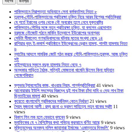
সর্বশেষ
জনপ্রিয়
পাকিস্তানে নিরাপত্তা অভিযানে সেনা কর্মকর্তাসহ নিহত ৮
তুরস্ক-সৌদি-পাকিস্তানের প্রতিরক্ষা চুক্তি নিয়ে আরব বিশ্বের প্রতিক্রিয়া
যে শর্তে ইরানের ওপর থেকে নৌ অবরোধ তুলে নেবে যুক্তরাষ্ট্র
পাকিস্তান-সৌদির সঙ্গে নতুন প্রতিরক্ষা চুক্তি, যা বললেন এরদোগান
হরমুজে নৌজোট গঠনে মার্কিন উদ্যোগে ইউরোপের অনাগ্রহ
সেউটা সীমান্তে গণঅভিবাসনের ঘটনায় মৃতের সংখ্যা বেড়ে ১৪
রাশিয়ার বৃহৎ ই-কমার্স প্রতিষ্ঠানে ইউক্রেনের ড্রোন হামলা, পালটা হামলায় নিহত
৬
ন্যাটোর আদলে সামরিক জোট গঠন করছে সৌদি-পাকিস্তান-তুরস্ক, আজ চুক্তি
সই
থাইল্যান্ডের স্কুলে বন্দুক হামলায় নিহত বেড়ে ৭
অন্ধকার গাড়িতে বৈঠক, সত্যিই মোজতবা খামেনি ছিলেন কিনা সন্দিহান
পেজেশকিয়ান
ফ্লুভার ট্যাবলেটের কাজ, খাওয়ার নিয়ম, পার্শ্বপ্রতিক্রিয়া
41 views
আনোয়ারায় ইউপি সদস্যের বিরুদ্ধে দুই লাখ টাকা চাঁদা দাবি ও দেড় লাখ টাকা
ছিনতাইয়ের মামলা
40 views
কুয়েতে বাংলাদেশি শ্রমিকদের সর্বনিম্ন বেতন নির্ধারণ
21 views
সৈয়দ মুজতবা আলী : রম্য রচনা ও ভ্রমণ সাহিত্যে নতুন বাকের স্রষ্টা
11
views
বিকাশ পিন লক হলে যেভাবে খুলবেন
9 views
মুনাফিকের যে ৭ বৈশিষ্ট্যের কথা পবিত্র কুরআনে বর্ণিত আছে
9 views
মুক্তিযুদ্ধের অনবদ্য দলিল জাহানারা ইমামের ‘একাত্তরে দিনগুলি’
9 views