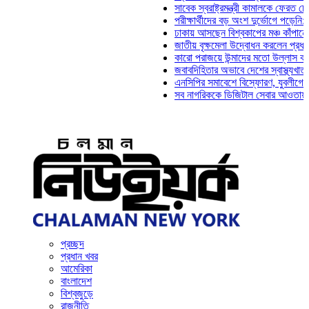
সাবেক স্বরাষ্ট্রমন্ত্রী কামালকে ফেরত চেয়ে দিল্ল
পরীক্ষার্থীদের বড় অংশ দুর্ভোগে পড়েনি: ড. মাহ্‌
ঢাকায় আসছেন বিশ্বকাপের মঞ্চ কাঁপানো সেই সঞ্
জাতীয় বৃক্ষমেলা উদ্বোধন করলেন প্রধানমন্ত্রী
কারো পরাজয়ে উন্মাদের মতো উল্লাস করতে হয় ন
জবাবদিহিতার অভাবে দেশের স্বাস্থ্যখাত নানা স
এনসিপির সমাবেশে বিস্ফোরণ, যুবলীগের দুই নেতা
সব নাগরিককে ডিজিটাল সেবার আওতায় আনতে হবে:
প্রচ্ছদ
প্রধান খবর
আমেরিকা
বাংলাদেশ
বিশ্বজুড়ে
রাজনীতি