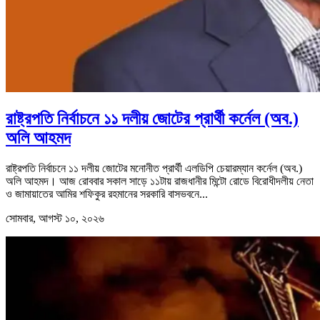
রাষ্ট্রপতি নির্বাচনে ১১ দলীয় জোটের প্রার্থী কর্নেল (অব.)
অলি আহমদ
রাষ্ট্রপতি নির্বাচনে ১১ দলীয় জোটের মনোনীত প্রার্থী এলডিপি চেয়ারম্যান কর্নেল (অব.)
অলি আহমদ। আজ রোববার সকাল সাড়ে ১১টায় রাজধানীর মিন্টো রোডে বিরোধীদলীয় নেতা
ও জামায়াতের আমির শফিকুর রহমানের সরকারি বাসভবনে...
সোমবার, আগস্ট ১০, ২০২৬