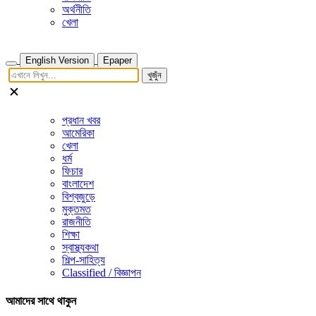
অর্থনীতি
খেলা
English Version
Epaper
খুজুঁন
প্রধান খবর
আমেরিকা
খেলা
ধর্ম
ফিচার
বাংলাদেশ
বিশ্বজুড়ে
মুক্তমত
রাজনীতি
শিক্ষা
স্বাস্থ্যকথা
শিল্প-সাহিত্য
Classified / বিজ্ঞাপন
আমাদের সাথে থাকুন