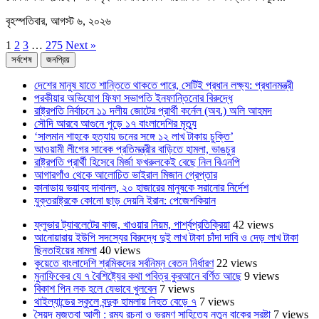
বৃহস্পতিবার, আগস্ট ৬, ২০২৬
1
2
3
…
275
Next »
সর্বশেষ
জনপ্রিয়
দেশের মানুষ যাতে শান্তিতে থাকতে পারে, সেটিই প্রধান লক্ষ্য: প্রধানমন্ত্রী
পরকীয়ার অভিযোগ ফিফা সভাপতি ইনফান্তিনোর বিরুদ্ধে
রাষ্ট্রপতি নির্বাচনে ১১ দলীয় জোটের প্রার্থী কর্নেল (অব.) অলি আহমদ
সৌদি আরবে আগুনে পুড়ে ১৭ বাংলাদেশির মৃত্যু
‘সালমান শাহকে হত্যায় ডনের সঙ্গে ১২ লাখ টাকায় চুক্তি’
আওয়ামী লীগের সাবেক প্রতিমন্ত্রীর বাড়িতে হামলা, ভাঙচুর
রাষ্ট্রপতি প্রার্থী হিসেবে মির্জা ফখরুলকেই বেছে নিল বিএনপি
আগারগাঁও থেকে আলোচিত ভাইরাল মিজান গ্রেপ্তার
কানাডায় ভয়াবহ দাবানল, ২০ হাজারের মানুষকে সরানোর নির্দেশ
যুক্তরাষ্ট্রকে কোনো ছাড় দেয়নি ইরান: পেজেশকিয়ান
ফ্লুভার ট্যাবলেটের কাজ, খাওয়ার নিয়ম, পার্শ্বপ্রতিক্রিয়া
42 views
আনোয়ারায় ইউপি সদস্যের বিরুদ্ধে দুই লাখ টাকা চাঁদা দাবি ও দেড় লাখ টাকা
ছিনতাইয়ের মামলা
40 views
কুয়েতে বাংলাদেশি শ্রমিকদের সর্বনিম্ন বেতন নির্ধারণ
22 views
মুনাফিকের যে ৭ বৈশিষ্ট্যের কথা পবিত্র কুরআনে বর্ণিত আছে
9 views
বিকাশ পিন লক হলে যেভাবে খুলবেন
7 views
থাইল্যান্ডের স্কুলে বন্দুক হামলায় নিহত বেড়ে ৭
7 views
সৈয়দ মুজতবা আলী : রম্য রচনা ও ভ্রমণ সাহিত্যে নতুন বাকের স্রষ্টা
7 views