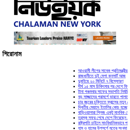
শিরোনাম
আওয়ামী লীগের সাবেক প্রতিমন্ত্রীর বাড়িতে হামল
রাজধানীতে দুই মেগা কনসার্ট আজ
দুবাইয়ে ২০ মিনিটে ৭ বিস্ফোরণ
দীর্ঘ ১৫ মাস চিকিৎসার পর দেশে ফিরলেন ইলিয়াস 
টানা পঞ্চমবার সাফের সভাপতি নির্বাচিত কাজী সালা
বড় সাজ্জাদের পরামর্শে ভারতে পালাতে চেয়েছি
চার বছরের চুক্তিতে ফ্রান্সের নতুন কোচ জিদান
দ্বিতীয় মেয়াদে ইতালির কোচ হচ্ছেন মানচিনি
বাড়িওয়ালারা প্লিজ একটু মানবিক হোন: মনিরা মিঠ
তুরস্ক সফর শেষে দেশে ফিরেছেন সেনাপ্রধান 
রাষ্ট্রপতি চাইলে সাংবিধানিকভাবে পদত্যাগ করতে পার
হাম ও হামের উপসর্গে মৃতের সংখ্যা ৮০০ ছাড়াল