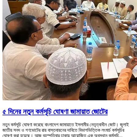
৫ দিনের নতুন কর্মসূচি ঘোষণা জামায়াত জোটের
নতুন কর্মসূচি ঘোষণা করেছে বাংলাদেশ জামায়াতে ইসলামীর নেতৃত্বাধীন জোট। জুলাই
জাতীয় সনদ ও গণভোটের রায় বাস্তবায়নের দাবিতে বিভাগভিত্তিক লংমার্চ কর্মসূচির
ঘোষণা করা হয়েছে। আজ বৃহস্পতিবার ঢাকায় আয়োজিত এক অবস্থান কর্মসূচি...