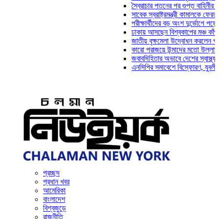
স্বৈরাচার পতনের পর গুপ্ত বাহিনীর আত্মপ্রকাশ: প্র
সাবেক স্বরাষ্ট্রমন্ত্রী কামালকে ফেরত চেয়ে দিল্ল
পরীক্ষার্থীদের বড় অংশ দুর্ভোগে পড়েনি: ড. মাহ্‌
ঢাকায় আসছেন বিশ্বকাপের মঞ্চ কাঁপানো সেই সঞ্জ
জাতীয় বৃক্ষমেলা উদ্বোধন করলেন প্রধানমন্ত্রী
কারো পরাজয়ে উন্মাদের মতো উল্লাস করতে হয় না
জবাবদিহিতার অভাবে দেশের স্বাস্থ্যখাত নানা স
এনসিপির সমাবেশে বিস্ফোরণ, যুবলীগের দুই নেতা
প্রচ্ছদ
প্রধান খবর
আমেরিকা
বাংলাদেশ
বিশ্বজুড়ে
রাজনীতি