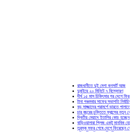
রাজধানীতে দুই মেগা কনসার্ট আজ
দুবাইয়ে ২০ মিনিটে ৭ বিস্ফোরণ
দীর্ঘ ১৫ মাস চিকিৎসার পর দেশে ফিরলেন ইলিয়
টানা পঞ্চমবার সাফের সভাপতি নির্বাচিত কাজী স
বড় সাজ্জাদের পরামর্শে ভারতে পালাতে চেয়ে
চার বছরের চুক্তিতে ফ্রান্সের নতুন কোচ জিদা
দ্বিতীয় মেয়াদে ইতালির কোচ হচ্ছেন মানচিনি
বাড়িওয়ালারা প্লিজ একটু মানবিক হোন: মনিরা ম
তুরস্ক সফর শেষে দেশে ফিরেছেন সেনাপ্রধা