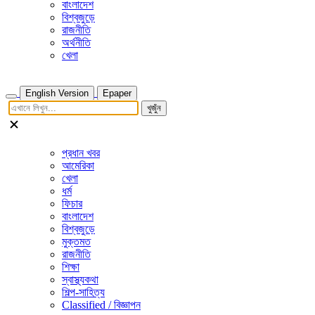
বাংলাদেশ
বিশ্বজুড়ে
রাজনীতি
অর্থনীতি
খেলা
English Version
Epaper
খুজুঁন
প্রধান খবর
আমেরিকা
খেলা
ধর্ম
ফিচার
বাংলাদেশ
বিশ্বজুড়ে
মুক্তমত
রাজনীতি
শিক্ষা
স্বাস্থ্যকথা
শিল্প-সাহিত্য
Classified / বিজ্ঞাপন