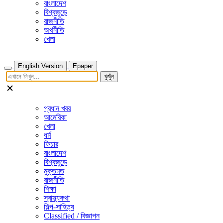
বাংলাদেশ
বিশ্বজুড়ে
রাজনীতি
অর্থনীতি
খেলা
English Version
Epaper
খুজুঁন
প্রধান খবর
আমেরিকা
খেলা
ধর্ম
ফিচার
বাংলাদেশ
বিশ্বজুড়ে
মুক্তমত
রাজনীতি
শিক্ষা
স্বাস্থ্যকথা
শিল্প-সাহিত্য
Classified / বিজ্ঞাপন