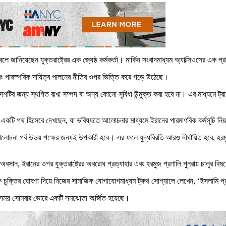
বলে জানিয়েছেন যুক্তরাষ্ট্রের এক জ্যেষ্ঠ কর্মকর্তা। মার্কিন সংবাদমাধ্যম অ্যাক্সিওসের এক
এবং পারস্পরিক দায়িত্ব পালনের নীতির ওপর ভিত্তি করে গড়ে উঠেছে।
দেশটির জন্য স্থগিত রাখা সম্পদ বা অন্য কোনো সুবিধা উন্মুক্ত করা হবে না। এর মাধ্যমে ট্
মন একটি পথ হিসেবে দেখছেন, যা ভবিষ্যতে আলোচনার মাধ্যমে ইরানের পারমাণবিক কর্মসূচি নিয়ন
আলোচনা পর্ব উভয় পক্ষের জন্যই উপকারী হবে। এর ফলে যুদ্ধবিরতি আরও দীর্ঘায়িত হবে, হরম
দ্ধের অবসান, ইরানের ওপর যুক্তরাষ্ট্রের অবরোধ প্রত্যাহার এবং হরমুজ প্রণালি পুনরায় চাল
দিকে চুক্তির ঘোষণা দিয়ে নিজের সামাজিক যোগাযোগমাধ্যম ট্রুথ সোশ্যালে লেখেন, ‘ইসলামি প্র
ানীয় সময় সোমবার ভোরে একটি সমঝোতা অর্জিত হয়েছে।