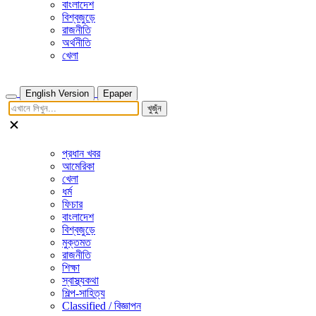
বাংলাদেশ
বিশ্বজুড়ে
রাজনীতি
অর্থনীতি
খেলা
English Version
Epaper
খুজুঁন
প্রধান খবর
আমেরিকা
খেলা
ধর্ম
ফিচার
বাংলাদেশ
বিশ্বজুড়ে
মুক্তমত
রাজনীতি
শিক্ষা
স্বাস্থ্যকথা
শিল্প-সাহিত্য
Classified / বিজ্ঞাপন