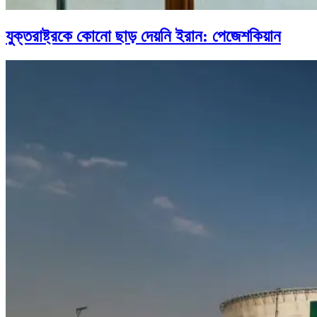
যুক্তরাষ্ট্রকে কোনো ছাড় দেয়নি ইরান: পেজেশকিয়ান