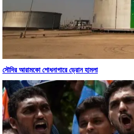
সৌদির আরামকো শোধনাগারে ড্রোন হামলা