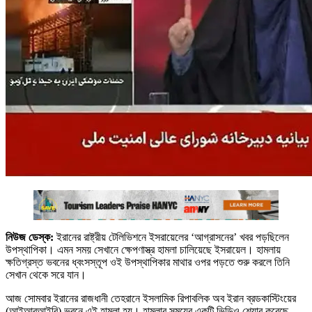
নিউজ ডেস্ক:
ইরানের রাষ্ট্রীয় টেলিভিশনে ইসরায়েলের ‘আগ্রাসনের’ খবর পড়ছিলেন
উপস্থাপিকা। এমন সময় সেখানে ক্ষেপণাস্ত্র হামলা চালিয়েছে ইসরায়েল। হামলায়
ক্ষতিগ্রস্ত ভবনের ধ্বংসস্তূপ ওই উপস্থাপিকার মাথার ওপর পড়তে শুরু করলে তিনি
সেখান থেকে সরে যান।
আজ সোমবার ইরানের রাজধানী তেহরানে ইসলামিক রিপাবলিক অব ইরান ব্রডকাস্টিংয়ের
(আইআরআইবি) ভবনে এই হামলা হয়। হামলার সময়ের একটি ভিডিও শেয়ার করেছে