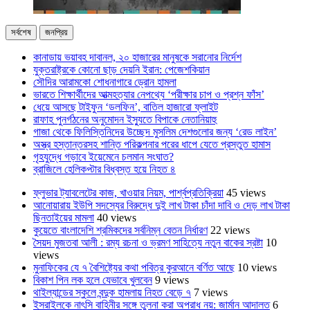
সর্বশেষ
জনপ্রিয়
কানাডায় ভয়াবহ দাবানল, ২০ হাজারের মানুষকে সরানোর নির্দেশ
যুক্তরাষ্ট্রকে কোনো ছাড় দেয়নি ইরান: পেজেশকিয়ান
সৌদির আরামকো শোধনাগারে ড্রোন হামলা
ভারতে শিক্ষার্থীদের আত্মহত্যার নেপথ্যে ‘পরীক্ষার চাপ ও প্রশ্ন ফাঁস’
ধেয়ে আসছে টাইফুন ‘ডলফিন’, বাতিল হাজারো ফ্লাইট
রাফাহ পুনর্গঠনের অনুমোদন ইস্যুতে বিপাকে নেতানিয়াহু
গাজা থেকে ফিলিস্তিনিদের উচ্ছেদ মুসলিম দেশগুলোর জন্য ‘রেড লাইন’
অস্ত্র হস্তান্তরসহ শান্তি পরিকল্পনার পরের ধাপে যেতে প্রস্তুত হামাস
গৃহযুদ্ধে গড়াবে ইয়েমেনে চলমান সংঘাত?
ব্রাজিলে হেলিকপ্টার বিধ্বস্ত হয়ে নিহত ৪
ফ্লুভার ট্যাবলেটের কাজ, খাওয়ার নিয়ম, পার্শ্বপ্রতিক্রিয়া
45 views
আনোয়ারায় ইউপি সদস্যের বিরুদ্ধে দুই লাখ টাকা চাঁদা দাবি ও দেড় লাখ টাকা
ছিনতাইয়ের মামলা
40 views
কুয়েতে বাংলাদেশি শ্রমিকদের সর্বনিম্ন বেতন নির্ধারণ
22 views
সৈয়দ মুজতবা আলী : রম্য রচনা ও ভ্রমণ সাহিত্যে নতুন বাকের স্রষ্টা
10
views
মুনাফিকের যে ৭ বৈশিষ্ট্যের কথা পবিত্র কুরআনে বর্ণিত আছে
10 views
বিকাশ পিন লক হলে যেভাবে খুলবেন
9 views
থাইল্যান্ডের স্কুলে বন্দুক হামলায় নিহত বেড়ে ৭
7 views
ইসরাইলকে নাৎসি বাহিনীর সঙ্গে তুলনা করা অপরাধ নয়: জার্মান আদালত
6