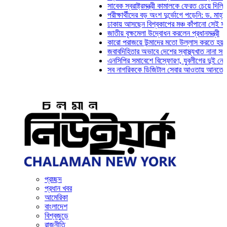
সাবেক স্বরাষ্ট্রমন্ত্রী কামালকে ফেরত চেয়ে দিল্লিকে চি
পরীক্ষার্থীদের বড় অংশ দুর্ভোগে পড়েনি: ড. মাহ্‌দী আমি
ঢাকায় আসছেন বিশ্বকাপের মঞ্চ কাঁপানো সেই সঞ্জয় দেব
জাতীয় বৃক্ষমেলা উদ্বোধন করলেন প্রধানমন্ত্রী
কারো পরাজয়ে উন্মাদের মতো উল্লাস করতে হয় না: চঞ্চ
জবাবদিহিতার অভাবে দেশের স্বাস্থ্যখাত নানা সংকটে প
এনসিপির সমাবেশে বিস্ফোরণ, যুবলীগের দুই নেতাকর্মী 
সব নাগরিককে ডিজিটাল সেবার আওতায় আনতে হবে: অর্থম
প্রচ্ছদ
প্রধান খবর
আমেরিকা
বাংলাদেশ
বিশ্বজুড়ে
রাজনীতি