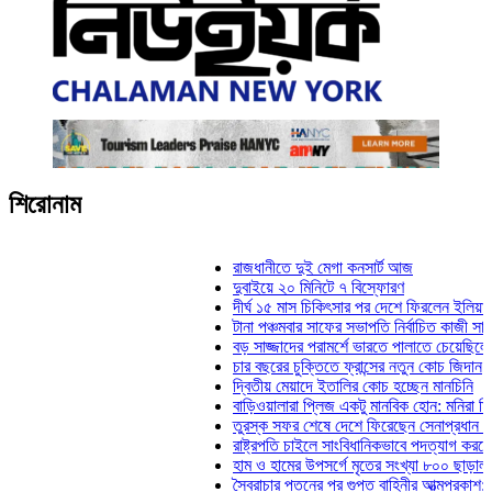
শিরোনাম
রাজধানীতে দুই মেগা কনসার্ট আজ
দুবাইয়ে ২০ মিনিটে ৭ বিস্ফোরণ
দীর্ঘ ১৫ মাস চিকিৎসার পর দেশে ফিরলেন ইলিয়াস কাঞ্চ
টানা পঞ্চমবার সাফের সভাপতি নির্বাচিত কাজী সালাহউদ্দি
বড় সাজ্জাদের পরামর্শে ভারতে পালাতে চেয়েছিলেন ডে
চার বছরের চুক্তিতে ফ্রান্সের নতুন কোচ জিদান
দ্বিতীয় মেয়াদে ইতালির কোচ হচ্ছেন মানচিনি
বাড়িওয়ালারা প্লিজ একটু মানবিক হোন: মনিরা মিঠু
তুরস্ক সফর শেষে দেশে ফিরেছেন সেনাপ্রধান ওয়াকা
রাষ্ট্রপতি চাইলে সাংবিধানিকভাবে পদত্যাগ করতে পারেন: স্ব
হাম ও হামের উপসর্গে মৃতের সংখ্যা ৮০০ ছাড়াল
স্বৈরাচার পতনের পর গুপ্ত বাহিনীর আত্মপ্রকাশ: প্রধানমন্