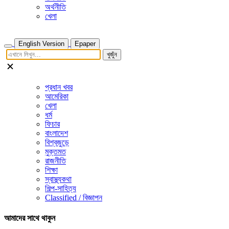
অর্থনীতি
খেলা
English Version
Epaper
খুজুঁন
প্রধান খবর
আমেরিকা
খেলা
ধর্ম
ফিচার
বাংলাদেশ
বিশ্বজুড়ে
মুক্তমত
রাজনীতি
শিক্ষা
স্বাস্থ্যকথা
শিল্প-সাহিত্য
Classified / বিজ্ঞাপন
আমাদের সাথে থাকুন