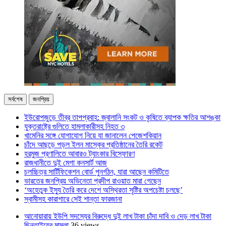
সর্বশেষ
জনপ্রিয়
ইউরোপজুড়ে তীব্র তাপপ্রবাহ: জ্বালানি সংকট ও কৃষিতে ব্যাপক ক্ষতির আশঙ্কা
যুক্তরাষ্ট্রে গুলিতে হামলাকারীসহ নিহত ৩
খামেনির সঙ্গে যোগাযোগ নিয়ে যা জানালেন পেজেশকিয়ান
চাঁদে আছড়ে পড়ল ইলন মাস্কের প্রতিষ্ঠানের তৈরি রকেট
হরমুজ প্রণালিতে আবারও ট্যাংকার বিস্ফোরণ
রাজধানীতে দুই মেগা কনসার্ট আজ
চলচ্চিত্র সার্টিফিকেশন বোর্ড পুনর্গঠন, যারা আছেন কমিটিতে
ভারতের জনপ্রিয় অভিনেতা প্রদীপ রাওয়াত মারা গেছেন
‘অহেতুক ইস্যু তৈরি করে দেশে অস্থিরতা সৃষ্টির অপচেষ্টা চলছে’
স্বামীসহ কারাগারে সেই শান্তা ফারজানা
আনোয়ারায় ইউপি সদস্যের বিরুদ্ধে দুই লাখ টাকা চাঁদা দাবি ও দেড় লাখ টাকা
ছিনতাইয়ের মামলা
36 views