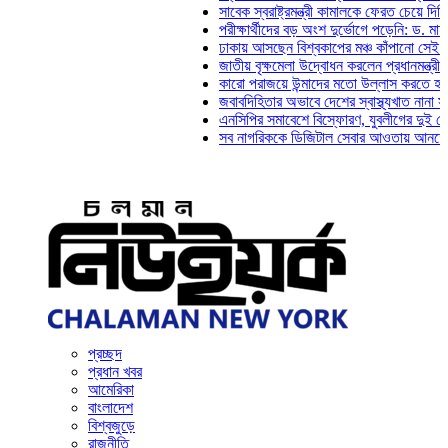
সাবেক স্বরাষ্ট্রমন্ত্রী কামালকে ফেরত চেয়ে দিল্লিকে চ
পরীক্ষার্থীদের বড় অংশ দুর্ভোগে পড়েনি: ড. মাহ্‌দী আম
ঢাকায় আসছেন বিশ্বকাপের মঞ্চ কাঁপানো সেই সঞ্জয় দ
জাতীয় বৃক্ষমেলা উদ্বোধন করলেন প্রধানমন্ত্রী
কারো পরাজয়ে উন্মাদের মতো উল্লাস করতে হয় না: চঞ
জবাবদিহিতার অভাবে দেশের স্বাস্থ্যখাত নানা সংকটে 
এনসিপির সমাবেশে বিস্ফোরণ, যুবলীগের দুই নেতাকর্মী
সব নাগরিককে ডিজিটাল সেবার আওতায় আনতে হবে: অর্থ
প্রচ্ছদ
প্রধান খবর
আমেরিকা
বাংলাদেশ
বিশ্বজুড়ে
রাজনীতি