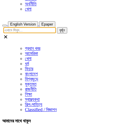
অর্থনীতি
খেলা
English Version
Epaper
খুজুঁন
প্রধান খবর
আমেরিকা
খেলা
ধর্ম
ফিচার
বাংলাদেশ
বিশ্বজুড়ে
মুক্তমত
রাজনীতি
শিক্ষা
স্বাস্থ্যকথা
শিল্প-সাহিত্য
Classified / বিজ্ঞাপন
আমাদের সাথে থাকুন