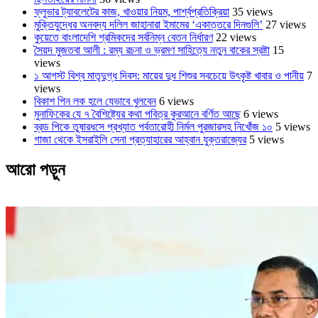
ফ্লুভার ট্যাবলেটের কাজ, খাওয়ার নিয়ম, পার্শ্বপ্রতিক্রিয়া
35 views
মুক্তিযুদ্ধের অনবদ্য দলিল জাহানারা ইমামের ‘একাত্তরে দিনগুলি’
27 views
কুয়েতে বাংলাদেশি শ্রমিকদের সর্বনিম্ন বেতন নির্ধারণ
22 views
সৈয়দ মুজতবা আলী : রম্য রচনা ও ভ্রমণ সাহিত্যে নতুন বাকের স্রষ্টা
15
views
১ আগস্ট বিশ্ব মাতৃদুগ্ধ দিবস: মায়ের দুধ শিশুর সবচেয়ে উৎকৃষ্ট খাবার ও পানীয়
7
views
বিকাশ পিন লক হলে যেভাবে খুলবেন
6 views
মুনাফিকের যে ৭ বৈশিষ্ট্যের কথা পবিত্র কুরআনে বর্ণিত আছে
6 views
ব্রড পিকে তুষারধসে প্রখ্যাত পর্বতারোহী নির্মল ‍পুরজারসহ নিখোঁজ ১০
5 views
গাজা থেকে ইসরাইলি সেনা প্রত্যাহারের আহ্বান যুক্তরাজ্যের
5 views
আরো পড়ুন