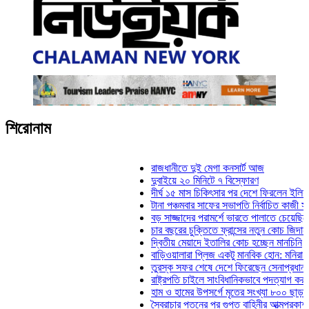
শিরোনাম
রাজধানীতে দুই মেগা কনসার্ট আজ
দুবাইয়ে ২০ মিনিটে ৭ বিস্ফোরণ
দীর্ঘ ১৫ মাস চিকিৎসার পর দেশে ফিরলেন ইলিয়াস কাঞ্
টানা পঞ্চমবার সাফের সভাপতি নির্বাচিত কাজী সালাহউদ্
বড় সাজ্জাদের পরামর্শে ভারতে পালাতে চেয়েছিলেন ড
চার বছরের চুক্তিতে ফ্রান্সের নতুন কোচ জিদান
দ্বিতীয় মেয়াদে ইতালির কোচ হচ্ছেন মানচিনি
বাড়িওয়ালারা প্লিজ একটু মানবিক হোন: মনিরা মিঠু
তুরস্ক সফর শেষে দেশে ফিরেছেন সেনাপ্রধান ওয়াক
রাষ্ট্রপতি চাইলে সাংবিধানিকভাবে পদত্যাগ করতে পারেন: স
হাম ও হামের উপসর্গে মৃতের সংখ্যা ৮০০ ছাড়াল
স্বৈরাচার পতনের পর গুপ্ত বাহিনীর আত্মপ্রকাশ: প্রধানমন