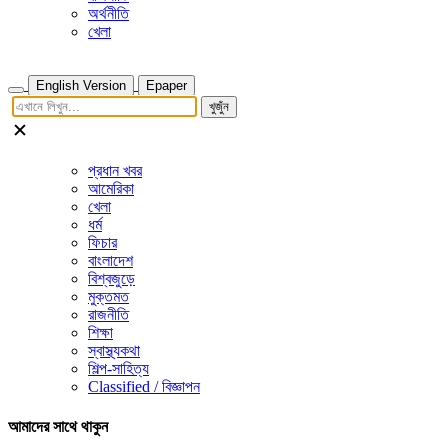
অর্থনীতি
খেলা
English Version
Epaper
খুজুঁন
প্রধান খবর
আমেরিকা
খেলা
ধর্ম
ফিচার
বাংলাদেশ
বিশ্বজুড়ে
মুক্তমত
রাজনীতি
শিক্ষা
স্বাস্থ্যকথা
শিল্প-সাহিত্য
Classified / বিজ্ঞাপন
আমাদের সাথে থাকুন