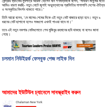
কেন্দ্রীয় ব্যাংকের মুখপাত্র আরিফ হোসেন খান গণমাধ্যমকে বলেন, ‘সাধারণ মানুষের মতো
আমিও ধারণা করছি- নতুন নোটে জুলাই অভ্যুত্থানের গ্রাফিতির পাশাপাশি দেশের ঐতিহ্য
ও সংস্কৃতির নিদর্শন থাকতে পারে।’
তিনি আরো বলেন, ‘মে মাসের শেষের দিকে এই নতুন নোট বাজারে ছাড়া হবে। নতুন ৯
ধরনের নোট ছাপানো হলেও সবগুলো এখনই পাওয়া যাবে না।’
তবে এই নতুন নকশার নোটগুলোতে শেখ মুজিবুর রহমানের ছবি থাকছে না বলেও জানা
গেছে।
চলমান নিউইয়র্ক ফেসবুক পেজ লাইক দিন
আমাদের ইউটিউব চ্যানেলে সাবস্ক্রাইব করুন