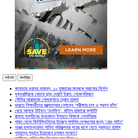
সর্বশেষ
জনপ্রিয়
কানাডায় ভয়াবহ দাবানল, ২০ হাজারের মানুষকে সরানোর নির্দেশ
যুক্তরাষ্ট্রকে কোনো ছাড় দেয়নি ইরান: পেজেশকিয়ান
সৌদির আরামকো শোধনাগারে ড্রোন হামলা
ভারতে শিক্ষার্থীদের আত্মহত্যার নেপথ্যে ‘পরীক্ষার চাপ ও প্রশ্ন ফাঁস’
ধেয়ে আসছে টাইফুন ‘ডলফিন’, বাতিল হাজারো ফ্লাইট
রাফাহ পুনর্গঠনের অনুমোদন ইস্যুতে বিপাকে নেতানিয়াহু
গাজা থেকে ফিলিস্তিনিদের উচ্ছেদ মুসলিম দেশগুলোর জন্য ‘রেড লাইন’
অস্ত্র হস্তান্তরসহ শান্তি পরিকল্পনার পরের ধাপে যেতে প্রস্তুত হামাস
গৃহযুদ্ধে গড়াবে ইয়েমেনে চলমান সংঘাত?