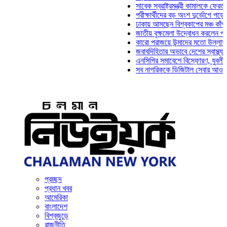
সাবেক স্বরাষ্ট্রমন্ত্রী কামালকে ফেরত চেয়ে 
পরীক্ষার্থীদের বড় অংশ দুর্ভোগে পড়েনি: ড. ম
ঢাকায় আসছেন বিশ্বকাপের মঞ্চ কাঁপানো সেই 
জাতীয় বৃক্ষমেলা উদ্বোধন করলেন প্রধানমন্ত্র
কারো পরাজয়ে উন্মাদের মতো উল্লাস করতে হ
জবাবদিহিতার অভাবে দেশের স্বাস্থ্যখাত না
এনসিপির সমাবেশে বিস্ফোরণ, যুবলীগের দুই 
সব নাগরিককে ডিজিটাল সেবার আওতায় আনতে হ
প্রচ্ছদ
প্রধান খবর
আমেরিকা
বাংলাদেশ
বিশ্বজুড়ে
রাজনীতি