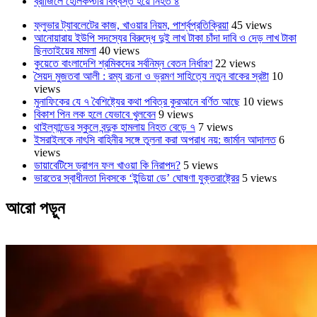
ব্রাজিলে হেলিকপ্টার বিধ্বস্ত হয়ে নিহত ৪
ফ্লুভার ট্যাবলেটের কাজ, খাওয়ার নিয়ম, পার্শ্বপ্রতিক্রিয়া
45 views
আনোয়ারায় ইউপি সদস্যের বিরুদ্ধে দুই লাখ টাকা চাঁদা দাবি ও দেড় লাখ টাকা
ছিনতাইয়ের মামলা
40 views
কুয়েতে বাংলাদেশি শ্রমিকদের সর্বনিম্ন বেতন নির্ধারণ
22 views
সৈয়দ মুজতবা আলী : রম্য রচনা ও ভ্রমণ সাহিত্যে নতুন বাকের স্রষ্টা
10
views
মুনাফিকের যে ৭ বৈশিষ্ট্যের কথা পবিত্র কুরআনে বর্ণিত আছে
10 views
বিকাশ পিন লক হলে যেভাবে খুলবেন
9 views
থাইল্যান্ডের স্কুলে বন্দুক হামলায় নিহত বেড়ে ৭
7 views
ইসরাইলকে নাৎসি বাহিনীর সঙ্গে তুলনা করা অপরাধ নয়: জার্মান আদালত
6
views
ডায়াবেটিসে ড্রাগন ফল খাওয়া কি নিরাপদ?
5 views
ভারতের স্বাধীনতা দিবসকে ‘ইন্ডিয়া ডে’ ঘোষণা যুক্তরাষ্ট্রের
5 views
আরো পড়ুন