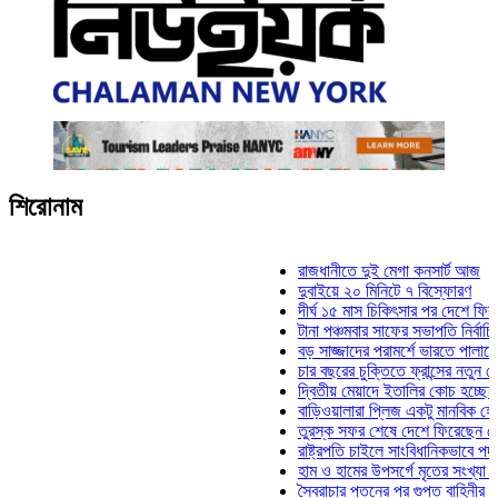
শিরোনাম
রাজধানীতে দুই মেগা কনসার্ট আজ
দুবাইয়ে ২০ মিনিটে ৭ বিস্ফোরণ
দীর্ঘ ১৫ মাস চিকিৎসার পর দেশে ফিরলেন ইল
টানা পঞ্চমবার সাফের সভাপতি নির্বাচিত কাজী
বড় সাজ্জাদের পরামর্শে ভারতে পালাতে চেয
চার বছরের চুক্তিতে ফ্রান্সের নতুন কোচ জি
দ্বিতীয় মেয়াদে ইতালির কোচ হচ্ছেন মানচিন
বাড়িওয়ালারা প্লিজ একটু মানবিক হোন: মনিরা
তুরস্ক সফর শেষে দেশে ফিরেছেন সেনাপ্র
রাষ্ট্রপতি চাইলে সাংবিধানিকভাবে পদত্যাগ করতে
হাম ও হামের উপসর্গে মৃতের সংখ্যা ৮০০ ছা
স্বৈরাচার পতনের পর গুপ্ত বাহিনীর আত্মপ্রকাশ