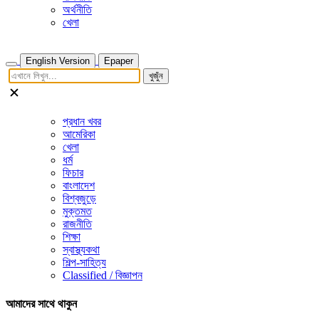
অর্থনীতি
খেলা
English Version
Epaper
খুজুঁন
প্রধান খবর
আমেরিকা
খেলা
ধর্ম
ফিচার
বাংলাদেশ
বিশ্বজুড়ে
মুক্তমত
রাজনীতি
শিক্ষা
স্বাস্থ্যকথা
শিল্প-সাহিত্য
Classified / বিজ্ঞাপন
আমাদের সাথে থাকুন