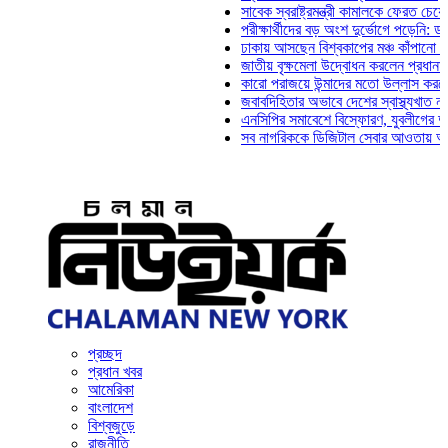
সাবেক স্বরাষ্ট্রমন্ত্রী কামালকে ফেরত চেয়ে দিল্ল
পরীক্ষার্থীদের বড় অংশ দুর্ভোগে পড়েনি: ড. মাহ্‌
ঢাকায় আসছেন বিশ্বকাপের মঞ্চ কাঁপানো সেই সঞ্জ
জাতীয় বৃক্ষমেলা উদ্বোধন করলেন প্রধানমন্ত্রী
কারো পরাজয়ে উন্মাদের মতো উল্লাস করতে হয় না
জবাবদিহিতার অভাবে দেশের স্বাস্থ্যখাত নানা সং
এনসিপির সমাবেশে বিস্ফোরণ, যুবলীগের দুই নেতাক
সব নাগরিককে ডিজিটাল সেবার আওতায় আনতে হবে: 
প্রচ্ছদ
প্রধান খবর
আমেরিকা
বাংলাদেশ
বিশ্বজুড়ে
রাজনীতি