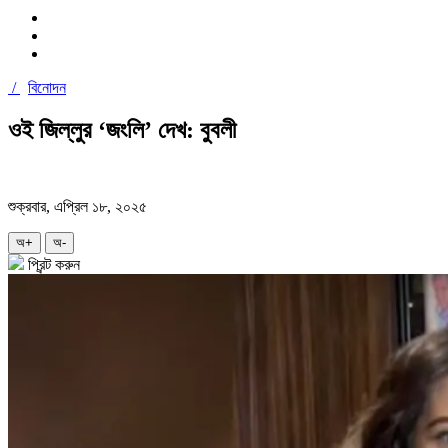
/
বিনোদন
ওই জিল্লুর ‘জংলি’ দেখ: বুবলী
শুক্রবার, এপ্রিল ১৮, ২০২৫
অ+
অ-
প্রিন্ট করুন