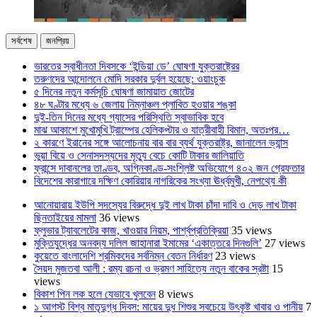
সর্বশেষ
জনপ্রিয়
ভারতের স্বাধীনতা দিবসকে ‘ইন্ডিয়া ডে’ ঘোষণা যুক্তরাষ্ট্রের
তরুণদের আন্দোলনে মোদি সরকার দুর্বল হয়েছে: ওয়াংচুক
৫ দিনের নতুন কর্মসূচি ঘোষণা জামায়াত জোটের
৪৮ ঘণ্টার মধ্যে ৬ জেলায় নিম্নাঞ্চল প্লাবিত হওয়ার শঙ্কা
দুই-তিন দিনের মধ্যে গ্যাসের পরিস্থিতি স্বাভাবিক হবে
মাঝ আকাশে মুখোমুখি ট্রাম্পের হেলিকপ্টার ও যাত্রীবাহী বিমান, অতঃপর…
২ কারণে ইরানের সঙ্গে আলোচনায় বার বার ব্যর্থ যুক্তরাষ্ট্র, জানালেন ভ্যান্স
ভুয়া বিয়ে ও সেনাসদস্যদের মৃত্যু বেচে কোটি টাকার জালিয়াতি
ফ্রান্সে দাবানলের তাণ্ডব, অগ্নিকাণ্ড-সংশ্লিষ্ট অভিযোগে ৪০২ জন গ্রেফতার
বিদেশের কারাগারে দক্ষিণ কোরিয়ার নাগরিকের সংখ্যা ঊর্ধ্বমুখী, নেপথ্যে কী
আনোয়ারায় ইউপি সদস্যের বিরুদ্ধে দুই লাখ টাকা চাঁদা দাবি ও দেড় লাখ টাকা
ছিনতাইয়ের মামলা
36 views
ফ্লুভার ট্যাবলেটের কাজ, খাওয়ার নিয়ম, পার্শ্বপ্রতিক্রিয়া
35 views
মুক্তিযুদ্ধের অনবদ্য দলিল জাহানারা ইমামের ‘একাত্তরে দিনগুলি’
27 views
কুয়েতে বাংলাদেশি শ্রমিকদের সর্বনিম্ন বেতন নির্ধারণ
23 views
সৈয়দ মুজতবা আলী : রম্য রচনা ও ভ্রমণ সাহিত্যে নতুন বাকের স্রষ্টা
15
views
বিকাশ পিন লক হলে যেভাবে খুলবেন
8 views
১ আগস্ট বিশ্ব মাতৃদুগ্ধ দিবস: মায়ের দুধ শিশুর সবচেয়ে উৎকৃষ্ট খাবার ও পানীয়
7