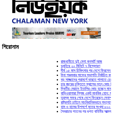
শিরোনাম
রাজধানীতে দুই মেগা কনসার্ট আজ
দুবাইয়ে ২০ মিনিটে ৭ বিস্ফোরণ
দীর্ঘ ১৫ মাস চিকিৎসার পর দেশে ফিরলেন ইলিয়াস 
টানা পঞ্চমবার সাফের সভাপতি নির্বাচিত কাজী সালা
বড় সাজ্জাদের পরামর্শে ভারতে পালাতে চেয়েছিল
চার বছরের চুক্তিতে ফ্রান্সের নতুন কোচ জিদান
দ্বিতীয় মেয়াদে ইতালির কোচ হচ্ছেন মানচিনি
বাড়িওয়ালারা প্লিজ একটু মানবিক হোন: মনিরা মিঠু
তুরস্ক সফর শেষে দেশে ফিরেছেন সেনাপ্রধান 
রাষ্ট্রপতি চাইলে সাংবিধানিকভাবে পদত্যাগ করতে পারে
হাম ও হামের উপসর্গে মৃতের সংখ্যা ৮০০ ছাড়াল
স্বৈরাচার পতনের পর গুপ্ত বাহিনীর আত্মপ্রকাশ: প্র