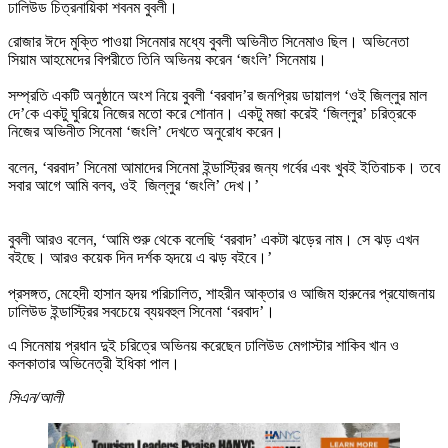
ঢালিউড চিত্রনায়িকা শবনম বুবলী।
রোজার ঈদে মুক্তি পাওয়া সিনেমার মধ্যে বুবলী অভিনীত সিনেমাও ছিল। অভিনেতা
সিয়াম আহমেদের বিপরীতে তিনি অভিনয় করেন ‘জংলি’ সিনেমায়।
সম্প্রতি একটি অনুষ্ঠানে অংশ নিয়ে বুবলী ‘বরবাদ’র জনপ্রিয় ডায়ালগ ‘ওই জিল্লুর মাল
দে’কে একটু ঘুরিয়ে নিজের মতো করে শোনান। একটু মজা করেই ‘জিল্লুর’ চরিত্রকে
নিজের অভিনীত সিনেমা ‘জংলি’ দেখতে অনুরোধ করেন।
বলেন, ‘বরবাদ’ সিনেমা আমাদের সিনেমা ইন্ডাস্ট্রির জন্য গর্বের এবং খুবই ইতিবাচক। তবে
সবার আগে আমি বলব, ওই জিল্লুর ‘জংলি’ দেখ।’
বুবলী আরও বলেন, ‘আমি শুরু থেকে বলেছি ‘বরবাদ’ একটা ঝড়ের নাম। সে ঝড় এখন
বইছে। আরও কয়েক দিন দর্শক হৃদয়ে এ ঝড় বইবে।’
প্রসঙ্গত, মেহেদী হাসান হৃদয় পরিচালিত, শাহরীন আক্তার ও আজিম হারুনের প্রযোজনায়
ঢালিউড ইন্ডাস্ট্রির সবচেয়ে ব্যয়বহুল সিনেমা ‘বরবাদ’।
এ সিনেমায় প্রধান দুই চরিত্রে অভিনয় করেছেন ঢালিউড মেগাস্টার শাকিব খান ও
কলকাতার অভিনেত্রী ইধিকা পাল।
সিএন/আলী