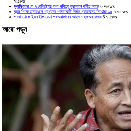
views
মুনাফিকের যে ৭ বৈশিষ্ট্যের কথা পবিত্র কুরআনে বর্ণিত আছে
6 views
ব্রড পিকে তুষারধসে প্রখ্যাত পর্বতারোহী নির্মল ‍পুরজারসহ নিখোঁজ ১০
5 views
গাজা থেকে ইসরাইলি সেনা প্রত্যাহারের আহ্বান যুক্তরাজ্যের
5 views
আরো পড়ুন