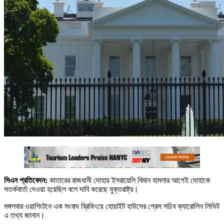
সিএন প্রতিবেদন:
কাতারের রাজধানী দোহায় ইসরায়েলি বিমান হামলার আগেই দোহাকে
সতর্কবার্তা দেওয়া হয়েছিল বলে দাবি করেছে যুক্তরাষ্ট্র।
মঙ্গলবার ওয়াশিংটনে এক সংবাদ ব্রিফিংয়ে হোয়াইট হাউসের প্রেস সচিব ক্যারোলিন লিভিট
এ তথ্য জানান।