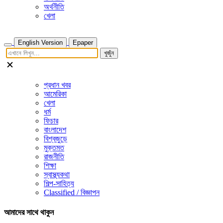
অর্থনীতি
খেলা
English Version
Epaper
খুজুঁন
প্রধান খবর
আমেরিকা
খেলা
ধর্ম
ফিচার
বাংলাদেশ
বিশ্বজুড়ে
মুক্তমত
রাজনীতি
শিক্ষা
স্বাস্থ্যকথা
শিল্প-সাহিত্য
Classified / বিজ্ঞাপন
আমাদের সাথে থাকুন