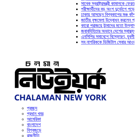
সাবেক স্বরাষ্ট্রমন্ত্রী কামালকে ফেরত চেয়ে দি
পরীক্ষার্থীদের বড় অংশ দুর্ভোগে পড়েনি: ড. মা
ঢাকায় আসছেন বিশ্বকাপের মঞ্চ কাঁপানো সেই স
জাতীয় বৃক্ষমেলা উদ্বোধন করলেন প্রধানমন্ত্রী
কারো পরাজয়ে উন্মাদের মতো উল্লাস করতে হয
জবাবদিহিতার অভাবে দেশের স্বাস্থ্যখাত নান
এনসিপির সমাবেশে বিস্ফোরণ, যুবলীগের দুই ন
সব নাগরিককে ডিজিটাল সেবার আওতায় আনতে হব
প্রচ্ছদ
প্রধান খবর
আমেরিকা
বাংলাদেশ
বিশ্বজুড়ে
রাজনীতি