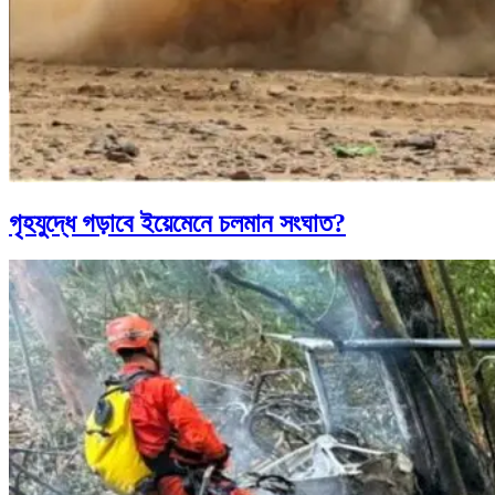
গৃহযুদ্ধে গড়াবে ইয়েমেনে চলমান সংঘাত?