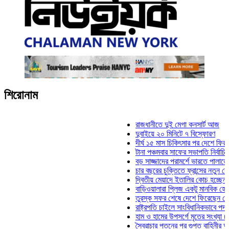
শিরোনাম
রাজধানীতে দুই মেগা কনসার্ট আজ
দুবাইয়ে ২০ মিনিটে ৭ বিস্ফোরণ
দীর্ঘ ১৫ মাস চিকিৎসার পর দেশে ফিরলেন ইলি
টানা পঞ্চমবার সাফের সভাপতি নির্বাচিত কাজী 
বড় সাজ্জাদের পরামর্শে ভারতে পালাতে চেয়
চার বছরের চুক্তিতে ফ্রান্সের নতুন কোচ জিদ
দ্বিতীয় মেয়াদে ইতালির কোচ হচ্ছেন মানচিনি
বাড়িওয়ালারা প্লিজ একটু মানবিক হোন: মনিরা 
তুরস্ক সফর শেষে দেশে ফিরেছেন সেনাপ্রধ
রাষ্ট্রপতি চাইলে সাংবিধানিকভাবে পদত্যাগ করতে 
হাম ও হামের উপসর্গে মৃতের সংখ্যা ৮০০ ছাড়
স্বৈরাচার পতনের পর গুপ্ত বাহিনীর আত্মপ্রকাশ: