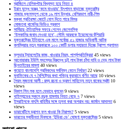
ব্রাজিলে হেলিকপ্টার বিধ্বস্ত হয়ে নিহত ৪
ইরান যুদ্ধে অস্ত্র ‘কমে যাওয়ায়’ উৎপাদন বাড়াচ্ছে যুক্তরাষ্ট্র
গাজায় ধ্বংসস্তূপ থেকে ১৯ লাশ উদ্ধার, বেশিরভাগ নারী-শিশু
মক্কা প্রতিরক্ষা জোটে যোগ দিতে পারে মিসর
মোজতবা খামেনির ভিডিও প্রকাশ
সার্বিয়ায় ঐতিহাসিক সফরে গেলেন জেলেনস্কি
‘উসকানির জবাব দেওয়া হবে’, সৌদি আরবকে ইয়েমেনের হুঁশিয়ারি
যুক্তরাষ্ট্রের ইতিহাসে এক মাসে সর্বোচ্চ ৫১ হাজার অভিবাসী আটক
কলম্বিয়ার নতুন সরকারকে ১০০ কোটি ডলার সহায়তা দিচ্ছে ট্রাম্প প্রশাসন
ফ্লুভার ট্যাবলেটের কাজ, খাওয়ার নিয়ম, পার্শ্বপ্রতিক্রিয়া
45 views
আনোয়ারায় ইউপি সদস্যের বিরুদ্ধে দুই লাখ টাকা চাঁদা দাবি ও দেড় লাখ টাকা
ছিনতাইয়ের মামলা
40 views
কুয়েতে বাংলাদেশি শ্রমিকদের সর্বনিম্ন বেতন নির্ধারণ
22 views
মুনাফিকের যে ৭ বৈশিষ্ট্যের কথা পবিত্র কুরআনে বর্ণিত আছে
10 views
সৈয়দ মুজতবা আলী : রম্য রচনা ও ভ্রমণ সাহিত্যে নতুন বাকের স্রষ্টা
10
views
বিকাশ পিন লক হলে যেভাবে খুলবেন
9 views
থাইল্যান্ডের স্কুলে বন্দুক হামলায় নিহত বেড়ে ৭
7 views
ইসরাইলকে নাৎসি বাহিনীর সঙ্গে তুলনা করা অপরাধ নয়: জার্মান আদালত
6
views
ডায়াবেটিসে ড্রাগন ফল খাওয়া কি নিরাপদ?
5 views
ভারতের স্বাধীনতা দিবসকে ‘ইন্ডিয়া ডে’ ঘোষণা যুক্তরাষ্ট্রের
5 views