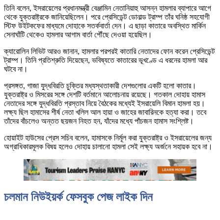
তিনি বলেন, ইসরায়েলের প্রধানমন্ত্রী বেঞ্জামিন নেতানিয়াহু আসন্ন হামলার ব্যাপারে আগে
থেকে যুক্তরাষ্ট্রকে জানিয়েছিলেন। পরে প্রেসিডেন্ট ডোনাল্ড ট্রাম্প তাঁর ঘনিষ্ঠ সহযোগী
স্টিফ উইটকফের মাধ্যমে দোহাকে সতর্কবার্তা দেন। এ ছাড়া কাতারে অবস্থিত মার্কিন
সেনাঘাঁটি থেকেও হামলার আগাম বার্তা পৌঁছে দেওয়া হয়েছিল।
ক্যারোলিন লিভিট আরও জানান, হামলার পরপরই কাতারি নেতাদের ফোন করেন প্রেসিডেন্ট
ট্রাম্প। তিনি প্রতিশ্রুতি দিয়েছেন, ভবিষ্যতে কাতারের ভূখণ্ডে এ ধরনের হামলা আর
ঘটবে না।
প্রসঙ্গত, গাজা যুদ্ধবিরতি চুক্তির মধ্যস্থতাকারী দেশগুলোর একটি হলো কাতার।
যুক্তরাষ্ট্র ও মিসরের সঙ্গে দেশটি বর্তমানে আলোচনায় রয়েছে। গতকাল দোহায় হামাস
নেতাদের সঙ্গে যুদ্ধবিরতি প্রস্তাব নিয়ে বৈঠকের মধ্যেই ইসরায়েলি বিমান হামলা হয়।
লক্ষ্য ছিল হামাসের শীর্ষ নেতা খলিল আল হায়া ও জাহের জাবারিনকে হত্যা করা। তবে
তাঁদের বাঁচলেও অন্তত ছয়জন নিহত হন, যাঁদের মধ্যে পাঁচজন হামাস সংশ্লিষ্ট।
হোয়াইট হাউসের প্রেস সচিব বলেন, হামাসকে নির্মূল করা যুক্তরাষ্ট্র ও ইসরায়েলের জন্য
অগ্রাধিকারমূলক বিষয় হলেও দোহায় চালানো হামলা সেই লক্ষ্য অর্জনে সহায়ক হবে না।
চলমান নিউইয়র্ক ফেসবুক পেজ লাইক দিন