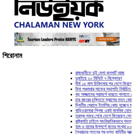
শিরোনাম
রাজধানীতে দুই মেগা কনসার্ট আজ
দুবাইয়ে ২০ মিনিটে ৭ বিস্ফোরণ
দীর্ঘ ১৫ মাস চিকিৎসার পর দেশে ফিরলেন ইলিয়াস
টানা পঞ্চমবার সাফের সভাপতি নির্বাচিত কাজী সাল
বড় সাজ্জাদের পরামর্শে ভারতে পালাতে চেয়েছ
চার বছরের চুক্তিতে ফ্রান্সের নতুন কোচ জিদান
দ্বিতীয় মেয়াদে ইতালির কোচ হচ্ছেন মানচিনি
বাড়িওয়ালারা প্লিজ একটু মানবিক হোন: মনিরা মি
তুরস্ক সফর শেষে দেশে ফিরেছেন সেনাপ্রধান
রাষ্ট্রপতি চাইলে সাংবিধানিকভাবে পদত্যাগ করতে পা
হাম ও হামের উপসর্গে মৃতের সংখ্যা ৮০০ ছাড়াল
স্বৈরাচার পতনের পর গুপ্ত বাহিনীর আত্মপ্রকাশ: প্