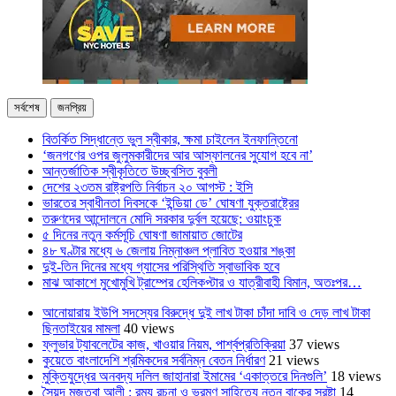
সর্বশেষ
জনপ্রিয়
বিতর্কিত সিদ্ধান্তে ভুল স্বীকার, ক্ষমা চাইলেন ইনফান্তিনো
‘জনগণের ওপর জুলুমকারীদের আর আস্ফালনের সুযোগ হবে না’
আন্তর্জাতিক স্বীকৃতিতে উচ্ছ্বসিত বুবলী
দেশের ২৩তম রাষ্ট্রপতি নির্বাচন ২০ আগস্ট : ইসি
ভারতের স্বাধীনতা দিবসকে ‘ইন্ডিয়া ডে’ ঘোষণা যুক্তরাষ্ট্রের
তরুণদের আন্দোলনে মোদি সরকার দুর্বল হয়েছে: ওয়াংচুক
৫ দিনের নতুন কর্মসূচি ঘোষণা জামায়াত জোটের
৪৮ ঘণ্টার মধ্যে ৬ জেলায় নিম্নাঞ্চল প্লাবিত হওয়ার শঙ্কা
দুই-তিন দিনের মধ্যে গ্যাসের পরিস্থিতি স্বাভাবিক হবে
মাঝ আকাশে মুখোমুখি ট্রাম্পের হেলিকপ্টার ও যাত্রীবাহী বিমান, অতঃপর…
আনোয়ারায় ইউপি সদস্যের বিরুদ্ধে দুই লাখ টাকা চাঁদা দাবি ও দেড় লাখ টাকা
ছিনতাইয়ের মামলা
40 views
ফ্লুভার ট্যাবলেটের কাজ, খাওয়ার নিয়ম, পার্শ্বপ্রতিক্রিয়া
37 views
কুয়েতে বাংলাদেশি শ্রমিকদের সর্বনিম্ন বেতন নির্ধারণ
21 views
মুক্তিযুদ্ধের অনবদ্য দলিল জাহানারা ইমামের ‘একাত্তরে দিনগুলি’
18 views
সৈয়দ মুজতবা আলী : রম্য রচনা ও ভ্রমণ সাহিত্যে নতুন বাকের স্রষ্টা
14