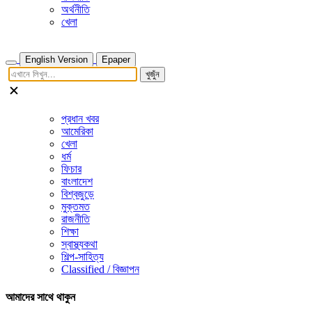
অর্থনীতি
খেলা
English Version
Epaper
খুজুঁন
প্রধান খবর
আমেরিকা
খেলা
ধর্ম
ফিচার
বাংলাদেশ
বিশ্বজুড়ে
মুক্তমত
রাজনীতি
শিক্ষা
স্বাস্থ্যকথা
শিল্প-সাহিত্য
Classified / বিজ্ঞাপন
আমাদের সাথে থাকুন