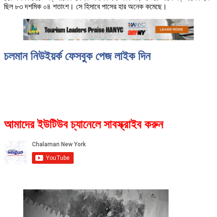
ছিল ৮৩ দশমিক ০৪ শতাংশ। সে হিসাবে পাসের হার অনেক কমেছে।
চলমান নিউইয়র্ক ফেসবুক পেজ লাইক দিন
আমাদের ইউটিউব চ্যানেলে সাবস্ক্রাইব করুন