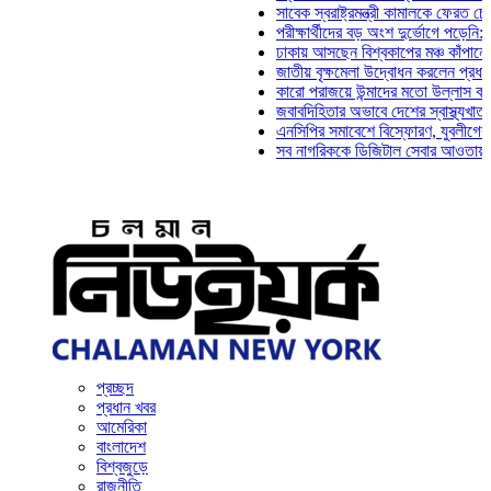
সাবেক স্বরাষ্ট্রমন্ত্রী কামালকে ফেরত চেয়ে দিল্
পরীক্ষার্থীদের বড় অংশ দুর্ভোগে পড়েনি: ড. মাহ্
ঢাকায় আসছেন বিশ্বকাপের মঞ্চ কাঁপানো সেই সঞ্
জাতীয় বৃক্ষমেলা উদ্বোধন করলেন প্রধানমন্ত্রী
কারো পরাজয়ে উন্মাদের মতো উল্লাস করতে হয় ন
জবাবদিহিতার অভাবে দেশের স্বাস্থ্যখাত নানা 
এনসিপির সমাবেশে বিস্ফোরণ, যুবলীগের দুই নেত
সব নাগরিককে ডিজিটাল সেবার আওতায় আনতে হবে:
প্রচ্ছদ
প্রধান খবর
আমেরিকা
বাংলাদেশ
বিশ্বজুড়ে
রাজনীতি