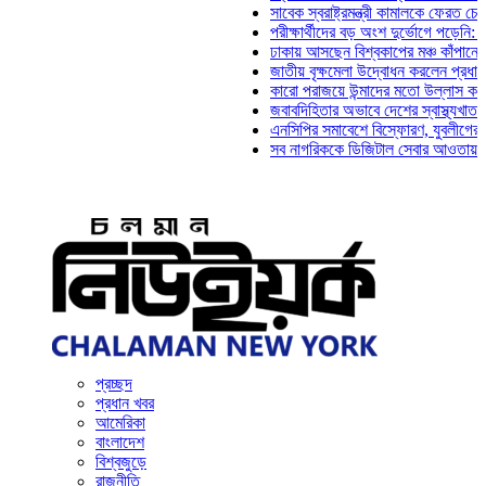
সাবেক স্বরাষ্ট্রমন্ত্রী কামালকে ফেরত চেয়ে দিল্
পরীক্ষার্থীদের বড় অংশ দুর্ভোগে পড়েনি: ড. মাহ্
ঢাকায় আসছেন বিশ্বকাপের মঞ্চ কাঁপানো সেই সঞ
জাতীয় বৃক্ষমেলা উদ্বোধন করলেন প্রধানমন্ত্রী
কারো পরাজয়ে উন্মাদের মতো উল্লাস করতে হয় 
জবাবদিহিতার অভাবে দেশের স্বাস্থ্যখাত নানা 
এনসিপির সমাবেশে বিস্ফোরণ, যুবলীগের দুই নেত
সব নাগরিককে ডিজিটাল সেবার আওতায় আনতে হবে
প্রচ্ছদ
প্রধান খবর
আমেরিকা
বাংলাদেশ
বিশ্বজুড়ে
রাজনীতি