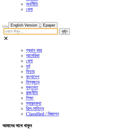
অর্থনীতি
খেলা
English Version
Epaper
খুজুঁন
প্রধান খবর
আমেরিকা
খেলা
ধর্ম
ফিচার
বাংলাদেশ
বিশ্বজুড়ে
মুক্তমত
রাজনীতি
শিক্ষা
স্বাস্থ্যকথা
শিল্প-সাহিত্য
Classified / বিজ্ঞাপন
আমাদের সাথে থাকুন