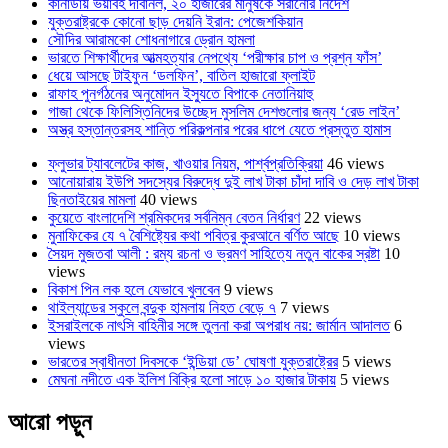
কানাডায় ভয়াবহ দাবানল, ২০ হাজারের মানুষকে সরানোর নির্দেশ
যুক্তরাষ্ট্রকে কোনো ছাড় দেয়নি ইরান: পেজেশকিয়ান
সৌদির আরামকো শোধনাগারে ড্রোন হামলা
ভারতে শিক্ষার্থীদের আত্মহত্যার নেপথ্যে ‘পরীক্ষার চাপ ও প্রশ্ন ফাঁস’
ধেয়ে আসছে টাইফুন ‘ডলফিন’, বাতিল হাজারো ফ্লাইট
রাফাহ পুনর্গঠনের অনুমোদন ইস্যুতে বিপাকে নেতানিয়াহু
গাজা থেকে ফিলিস্তিনিদের উচ্ছেদ মুসলিম দেশগুলোর জন্য ‘রেড লাইন’
অস্ত্র হস্তান্তরসহ শান্তি পরিকল্পনার পরের ধাপে যেতে প্রস্তুত হামাস
ফ্লুভার ট্যাবলেটের কাজ, খাওয়ার নিয়ম, পার্শ্বপ্রতিক্রিয়া
46 views
আনোয়ারায় ইউপি সদস্যের বিরুদ্ধে দুই লাখ টাকা চাঁদা দাবি ও দেড় লাখ টাকা
ছিনতাইয়ের মামলা
40 views
কুয়েতে বাংলাদেশি শ্রমিকদের সর্বনিম্ন বেতন নির্ধারণ
22 views
মুনাফিকের যে ৭ বৈশিষ্ট্যের কথা পবিত্র কুরআনে বর্ণিত আছে
10 views
সৈয়দ মুজতবা আলী : রম্য রচনা ও ভ্রমণ সাহিত্যে নতুন বাকের স্রষ্টা
10
views
বিকাশ পিন লক হলে যেভাবে খুলবেন
9 views
থাইল্যান্ডের স্কুলে বন্দুক হামলায় নিহত বেড়ে ৭
7 views
ইসরাইলকে নাৎসি বাহিনীর সঙ্গে তুলনা করা অপরাধ নয়: জার্মান আদালত
6
views
ভারতের স্বাধীনতা দিবসকে ‘ইন্ডিয়া ডে’ ঘোষণা যুক্তরাষ্ট্রের
5 views
মেঘনা নদীতে এক ইলিশ বিক্রি হলো সাড়ে ১০ হাজার টাকায়
5 views
আরো পড়ুন