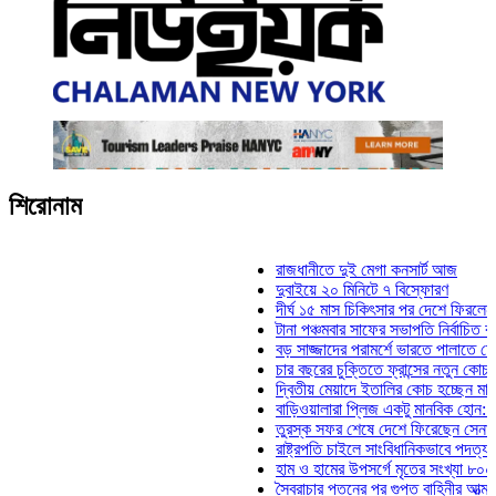
শিরোনাম
রাজধানীতে দুই মেগা কনসার্ট আজ
দুবাইয়ে ২০ মিনিটে ৭ বিস্ফোরণ
দীর্ঘ ১৫ মাস চিকিৎসার পর দেশে ফিরলেন ইলিয়া
টানা পঞ্চমবার সাফের সভাপতি নির্বাচিত কাজী সা
বড় সাজ্জাদের পরামর্শে ভারতে পালাতে চেয়েছ
চার বছরের চুক্তিতে ফ্রান্সের নতুন কোচ জিদান
দ্বিতীয় মেয়াদে ইতালির কোচ হচ্ছেন মানচিনি
বাড়িওয়ালারা প্লিজ একটু মানবিক হোন: মনিরা মি
তুরস্ক সফর শেষে দেশে ফিরেছেন সেনাপ্রধান
রাষ্ট্রপতি চাইলে সাংবিধানিকভাবে পদত্যাগ করতে পা
হাম ও হামের উপসর্গে মৃতের সংখ্যা ৮০০ ছাড়া
স্বৈরাচার পতনের পর গুপ্ত বাহিনীর আত্মপ্রকাশ: প