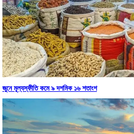
জুনে মূল্যস্ফীতি কমে ৯ দশমিক ১৬ শতাংশ