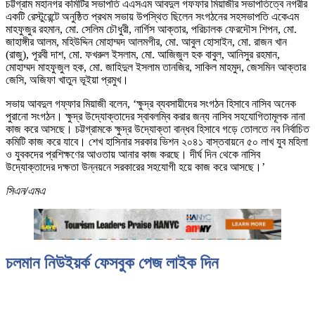
চট্টগ্রাম মহানগর কমিটির সভাপতি এএসএম আবদুল গফফার মিয়াজীর সভাপতিত্বে নগরীর
একটি রেস্টুরেন্টে অনুষ্ঠিত প্রথম সভায় উপস্থিত ছিলেন সংগঠনের সহসভাপতি একেএম
মাহফুজুর রহমান, মো. সেলিম চৌধুরী, নার্গিস আক্তার, পরিচালক ফেরদৌস শিপন, মো.
জাহাঙ্গীর আলম, মহিউদ্দিন মোহাম্মদ আলমগীর, মো. আবুল হোসাইন, মো. রাজন খান
(রাজু), পূরবী দাশ, মো. ফখরুল ইসলাম, মো. আজিজুল হক বাবুল, আনিসুর রহমান,
মোহাম্মদ মাহফুজুল হক, মো. জাহিদুল ইসলাম তানজির, সাকিল মাহমুদ, জেসমিন আক্তার
জেসি, অজিফা খাতুন ভূইয়া প্রমুখ।
সভায় আবদুল গফ্ফার মিয়াজী বলেন, ‘ক্ষুদ্র ব্যবসায়ীদের সংগঠন হিসাবে নাসিব অনেক
পুরানো সংগঠন। ক্ষুদ্র উদ্যোক্তাদের স্বাবলম্বি করার জন্য নাসিব সহযোগিতামূলক নানা
কাজ করে আসছে। চট্টগ্রামকে ক্ষুদ্র উদ্যোক্তা বান্ধব হিসাবে গড়ে তোলতে নব নির্বাচিত
কমিটি কাজ করে যাবে। শেখ হাসিনার সরকার ভিশন ২০৪১ বাস্তবায়নে ৫০ লাখ যুব মহিলা
ও যুবকদের প্রশিক্ষণের আওতায় আনার কাজ করছে। দীর্ঘ দিন থেকে নাসিব
উদ্যোক্তাদের দক্ষতা উন্নয়নে সরকারের সহযোগী হয়ে কাজ করে আসছে।’
সিএন/এমএ
চলমান নিউইয়র্ক ফেসবুক পেজ লাইক দিন