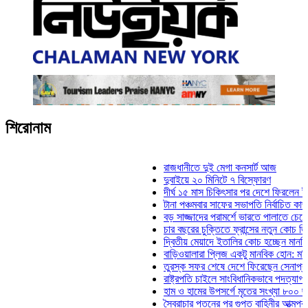
শিরোনাম
রাজধানীতে দুই মেগা কনসার্ট আজ
দুবাইয়ে ২০ মিনিটে ৭ বিস্ফোরণ
দীর্ঘ ১৫ মাস চিকিৎসার পর দেশে ফিরলেন ইলিয়াস ক
টানা পঞ্চমবার সাফের সভাপতি নির্বাচিত কাজী সালাহউ
বড় সাজ্জাদের পরামর্শে ভারতে পালাতে চেয়েছিলে
চার বছরের চুক্তিতে ফ্রান্সের নতুন কোচ জিদান
দ্বিতীয় মেয়াদে ইতালির কোচ হচ্ছেন মানচিনি
বাড়িওয়ালারা প্লিজ একটু মানবিক হোন: মনিরা মিঠু
তুরস্ক সফর শেষে দেশে ফিরেছেন সেনাপ্রধান ওয়
রাষ্ট্রপতি চাইলে সাংবিধানিকভাবে পদত্যাগ করতে পারেন:
হাম ও হামের উপসর্গে মৃতের সংখ্যা ৮০০ ছাড়াল
স্বৈরাচার পতনের পর গুপ্ত বাহিনীর আত্মপ্রকাশ: প্রধা