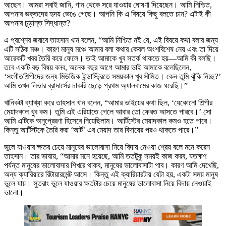
আছেন। আমরা সবাই জানি, গান থেকে সরে যাওয়ার ঘোষণা দিয়েছেন। আমি নিশ্চিত,
আপনার ভক্তদের হৃদয় ভেঙে গেছে। আপনি কি এ বিষয়ে কিছু বলতে চান? এটাই কী
আপনার চূড়ান্ত সিদ্ধান্ত?
এ প্রশ্নের জবাবে তাহসান খান বলেন, “আমি নিশ্চিত নই যে, এই বিষয়ে কথা বলার জন্য
এটি সঠিক মঞ্চ। কারণ মানুষ মঞ্চে আমার বলা কথার কেবল অংশবিশেষ নেয় এবং তা দিয়ে
আরেকটি খবর তৈরি করে ফেলে। তাই আমাকে খুব সতর্ক থাকতে হয়—আমি কী বলছি।
তবে একটি বড় বিষয় বলব, অনেক বছর আগে আমার ভাই আমাকে বলেছিলেন,
‘সংগীতশিল্পীদের জন্য মিউজিক ইন্ডাস্ট্রিতে সময়কাল খুব সীমিত। কেন তুমি ঝুঁকি নিচ্ছ?’
আমি তখন লিভার ব্রাদার্সের চাকরি ছেড়ে প্রথম অ্যালবামের কাজ ধরেছি।”
খানিকটা ব্যাখ্যা করে তাহসান খান বলেন, “আমার ভাইয়ের কথা ছিল, ‘যেকোনো শিল্পীর
মেয়াদকাল খুব কম। তুমি এই এরিয়াতে গেলে আবার তো ফেরত আসতে পারবে।’ সো
আমি এটিকে অনুপ্রেরণা হিসেবে নিয়েছিলাম। আর্টিস্টের মেয়াদকাল কমও হতে পারে।
কিন্তু আর্টিস্টকে তৈরি করা ‘আর্ট’ এর মেয়াদ তার বিদায়ের পরও থাকতে পারে।”
ভুলে যাওয়ার ক্ষতর চেয়ে মানুষের ভালোবাসা নিয়ে বিদায় নেওয়া শ্রেয় বলে মনে করেন
তাহসান। তার ভাষায়, “আমার মনে হয়েছে, আমি ততটুকু সময়ই কাজ করব, যতক্ষণ
পর্যন্ত মানুষের ভালোবাসার শিখরে থাকব, মানুষের ভালোবাসাটা পাব। কারণ আমি দেখেছি,
অন্য ক্যারিয়ারে রিটায়ারমেন্ট আসে। কিন্তু এই ক্যারিয়ারটায় যেটা হয়, একটা সময় মানুষ
ভুলে যায়। সুতরাং ভুলে যাওয়ার ক্ষতটার চেয়ে মানুষের ভালোবাসা নিয়ে বিদায় নেওয়াই
ভালো।