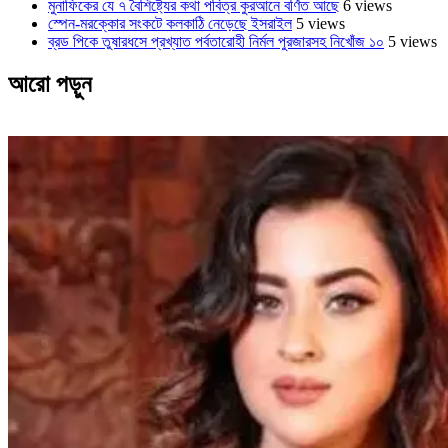
মুনাফিকের যে ৭ বৈশিষ্ট্যের কথা পবিত্র কুরআনে বর্ণিত আছে
6 views
স্পেন-মরক্কোর সংকটে কলকাঠি নেড়েছে ইসরাইল
5 views
ব্রড পিকে তুষারধসে প্রখ্যাত পর্বতারোহী নির্মল ‍পুরজারসহ নিখোঁজ ১০
5 views
আরো পড়ুন