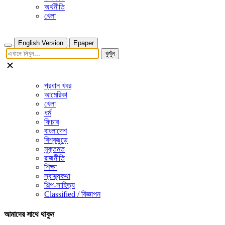
অর্থনীতি
খেলা
English Version
Epaper
খুজুঁন
প্রধান খবর
আমেরিকা
খেলা
ধর্ম
ফিচার
বাংলাদেশ
বিশ্বজুড়ে
মুক্তমত
রাজনীতি
শিক্ষা
স্বাস্থ্যকথা
শিল্প-সাহিত্য
Classified / বিজ্ঞাপন
আমাদের সাথে থাকুন