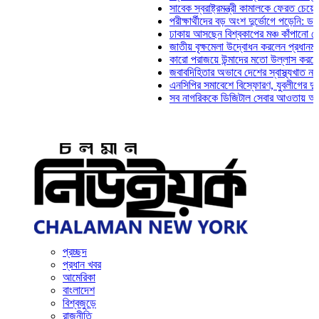
সাবেক স্বরাষ্ট্রমন্ত্রী কামালকে ফেরত চেয়ে দিল্লিক
পরীক্ষার্থীদের বড় অংশ দুর্ভোগে পড়েনি: ড. মাহ্‌দী
ঢাকায় আসছেন বিশ্বকাপের মঞ্চ কাঁপানো সেই সঞ্জয়
জাতীয় বৃক্ষমেলা উদ্বোধন করলেন প্রধানমন্ত্রী
কারো পরাজয়ে উন্মাদের মতো উল্লাস করতে হয় না: 
জবাবদিহিতার অভাবে দেশের স্বাস্থ্যখাত নানা সংক
এনসিপির সমাবেশে বিস্ফোরণ, যুবলীগের দুই নেতাকর
সব নাগরিককে ডিজিটাল সেবার আওতায় আনতে হবে: অ
প্রচ্ছদ
প্রধান খবর
আমেরিকা
বাংলাদেশ
বিশ্বজুড়ে
রাজনীতি