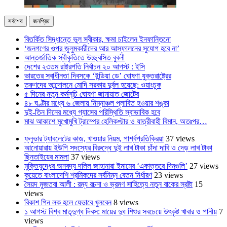
সর্বশেষ
জনপ্রিয়
বিতর্কিত সিদ্ধান্তে ভুল স্বীকার, ক্ষমা চাইলেন ইনফান্তিনো
‘জনগণের ওপর জুলুমকারীদের আর আস্ফালনের সুযোগ হবে না’
আন্তর্জাতিক স্বীকৃতিতে উচ্ছ্বসিত বুবলী
দেশের ২৩তম রাষ্ট্রপতি নির্বাচন ২০ আগস্ট : ইসি
ভারতের স্বাধীনতা দিবসকে ‘ইন্ডিয়া ডে’ ঘোষণা যুক্তরাষ্ট্রের
তরুণদের আন্দোলনে মোদি সরকার দুর্বল হয়েছে: ওয়াংচুক
৫ দিনের নতুন কর্মসূচি ঘোষণা জামায়াত জোটের
৪৮ ঘণ্টার মধ্যে ৬ জেলায় নিম্নাঞ্চল প্লাবিত হওয়ার শঙ্কা
দুই-তিন দিনের মধ্যে গ্যাসের পরিস্থিতি স্বাভাবিক হবে
মাঝ আকাশে মুখোমুখি ট্রাম্পের হেলিকপ্টার ও যাত্রীবাহী বিমান, অতঃপর…
ফ্লুভার ট্যাবলেটের কাজ, খাওয়ার নিয়ম, পার্শ্বপ্রতিক্রিয়া
37 views
আনোয়ারায় ইউপি সদস্যের বিরুদ্ধে দুই লাখ টাকা চাঁদা দাবি ও দেড় লাখ টাকা
ছিনতাইয়ের মামলা
37 views
মুক্তিযুদ্ধের অনবদ্য দলিল জাহানারা ইমামের ‘একাত্তরে দিনগুলি’
27 views
কুয়েতে বাংলাদেশি শ্রমিকদের সর্বনিম্ন বেতন নির্ধারণ
23 views
সৈয়দ মুজতবা আলী : রম্য রচনা ও ভ্রমণ সাহিত্যে নতুন বাকের স্রষ্টা
15
views
বিকাশ পিন লক হলে যেভাবে খুলবেন
8 views
১ আগস্ট বিশ্ব মাতৃদুগ্ধ দিবস: মায়ের দুধ শিশুর সবচেয়ে উৎকৃষ্ট খাবার ও পানীয়
7
views