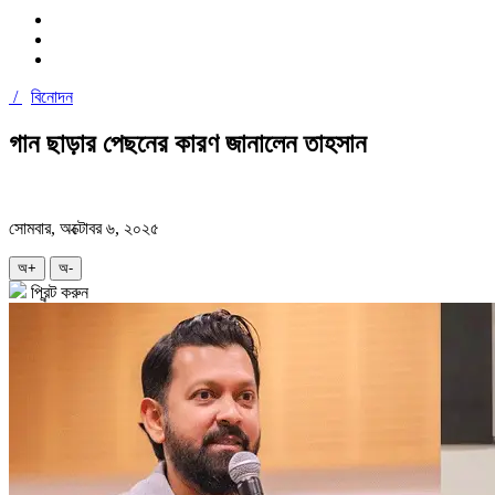
/
বিনোদন
গান ছাড়ার পেছনের কারণ জানালেন তাহসান
সোমবার, অক্টোবর ৬, ২০২৫
অ+
অ-
প্রিন্ট করুন