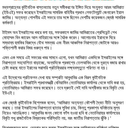
মধ্যপ্রাচ্যের কূটনৈতিক বাস্তবতায় নতুন সমীকরণের ইঙ্গিত দিয়ে সংযুক্ত আরব আমিরাত
(ইউএই) সফর করেছেন ইসরাইলের সামরিক বাহিনীর প্রধান লেফটেন্যান্ট জেনারেল ইয়াল
জামির। অত্যন্ত গোপনীয় এই সফরে তার সঙ্গে ছিলেন দেশটির কয়েকজন জ্যেষ্ঠ সামরিক
কর্মকর্তা।
টাইমস অব ইসরাইলের খবরে বলা হয়, সফরকালে জামির আমিরাতের প্রেসিডেন্ট শেখ
মোহাম্মদ বিন জায়েদ আল নাহিয়ানের সঙ্গে বৈঠক করেন। আলোচনায় ইরানকে ঘিরে
সম্ভাব্য হুমকির বিরুদ্ধে যৌথ সমন্বয় এবং নীরব আঞ্চলিক নিরাপত্তা জোটকে আরও
শক্তিশালী করার বিষয় গুরুত্ব পায়।
এমন এক সময়ে এই সফরের খবর সামনে এলো, যখন আমিরাত একদিকে ইসরাইলের সঙ্গে
নিরাপত্তা সহযোগিতা বাড়াচ্ছে, অন্যদিকে প্রকাশ্যে তেলআবিব থেকে দূরত্ব বজায় রাখার
চেষ্টা করছে যাতে ইরানের সরাসরি প্রতিক্রিয়ার লক্ষ্যবস্তুতে পরিণত না হয়।
এই উদ্বেগের প্রতিফলন দেখা যায় সম্প্রতি আবুধাবির এক বিরল কূটনৈতিক
প্রতিক্রিয়ায়। ইসরাইলি প্রধানমন্ত্রী বেনিয়ামিন নেতানিয়াহুর কার্যালয় থেকে দাবি করা হয়,
নেতানিয়াহুও আমিরাত সফর করেছেন। তবে দ্রুতই সেই দাবি অস্বীকার করে বিবৃতি দেয়
ইউএই।
এক জ্যেষ্ঠ কূটনৈতিক বিশ্লেষক বলেন, ‘আমিরাত অত্যন্ত কৌশলী দ্বৈত নীতি অনুসরণ
করছে। তারা ইসরাইলের নিরাপত্তা ছাতার সুবিধা চায়, কিন্তু প্রকাশ্য ঘনিষ্ঠতার মূল্য
নিয়েও আতঙ্কিত। আবুধাবির জন্য কোনো ফাঁস হওয়া ছবি বা নেতানিয়াহুর কার্যালয়ের
বিবৃতি শুধু রাজনৈতিক বিব্রতকর পরিস্থিতি নয়, বরং জাতীয় নিরাপত্তার ঝুঁকি।’
বিশ্লেষকদের মতে, তেহরান মনে করছে ইসরাইলের সঙ্গে আমিরাতের ঘনিষ্ঠতা ভবিষ্যৎ