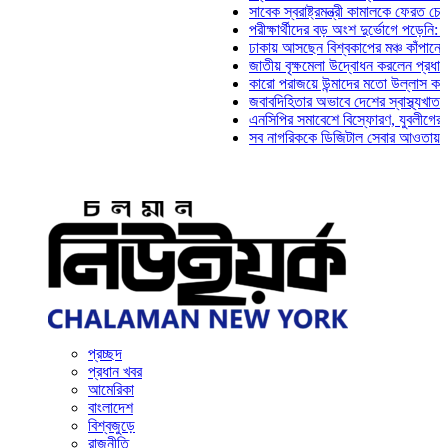
সাবেক স্বরাষ্ট্রমন্ত্রী কামালকে ফেরত চেয়ে দিল্লি
পরীক্ষার্থীদের বড় অংশ দুর্ভোগে পড়েনি: ড. মাহ্‌দ
ঢাকায় আসছেন বিশ্বকাপের মঞ্চ কাঁপানো সেই সঞ্জ
জাতীয় বৃক্ষমেলা উদ্বোধন করলেন প্রধানমন্ত্রী
কারো পরাজয়ে উন্মাদের মতো উল্লাস করতে হয় না
জবাবদিহিতার অভাবে দেশের স্বাস্থ্যখাত নানা সং
এনসিপির সমাবেশে বিস্ফোরণ, যুবলীগের দুই নেতাক
সব নাগরিককে ডিজিটাল সেবার আওতায় আনতে হবে: 
প্রচ্ছদ
প্রধান খবর
আমেরিকা
বাংলাদেশ
বিশ্বজুড়ে
রাজনীতি