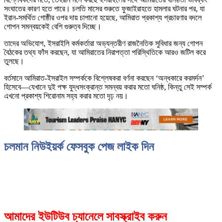
সংঘাতের কারণ হতে পারে। চলতি মাসের শুরুতে ফুজাইরাহতে হামলার ঘটনার পর, যা
ইরান-সমর্থিত গোষ্ঠীর ওপর দায় চাপানো হয়েছে, আমিরাত প্রকাশ্য প্রচারণার বদলে
গোপন সমন্বয়কেই বেশি গুরুত্ব দিচ্ছে।
তাদের অভিযোগ, ইসরাইলি কর্মকর্তারা অভ্যন্তরীণ রাজনৈতিক সুবিধার জন্য গোপন
বৈঠকের তথ্য ফাঁস করছেন, যা আমিরাতের নিরাপত্তা পরিস্থিতিকে আরও জটিল করে
তুলছে।
বর্তমানে আমিরাত-ইসরাইল সম্পর্ককে বিশ্লেষকরা বর্ণনা করছেন ‘অন্ধকারে করমর্দন’
হিসেবে—যেখানে দুই পক্ষ যুদ্ধসংক্রান্ত সমন্বয় করার মতো ঘনিষ্ঠ, কিন্তু সেই সম্পর্ক
এখনো প্রকাশ্য শিরোনাম সহ্য করার মতো দৃঢ় নয়।
চলমান নিউইয়র্ক ফেসবুক পেজ লাইক দিন
আমাদের ইউটিউব চ্যানেলে সাবস্ক্রাইব করুন