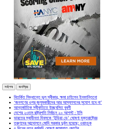
সর্বশেষ
জনপ্রিয়
বিতর্কিত সিদ্ধান্তে ভুল স্বীকার, ক্ষমা চাইলেন ইনফান্তিনো
‘জনগণের ওপর জুলুমকারীদের আর আস্ফালনের সুযোগ হবে না’
আন্তর্জাতিক স্বীকৃতিতে উচ্ছ্বসিত বুবলী
দেশের ২৩তম রাষ্ট্রপতি নির্বাচন ২০ আগস্ট : ইসি
ভারতের স্বাধীনতা দিবসকে ‘ইন্ডিয়া ডে’ ঘোষণা যুক্তরাষ্ট্রের
তরুণদের আন্দোলনে মোদি সরকার দুর্বল হয়েছে: ওয়াংচুক
৫ দিনের নতুন কর্মসূচি ঘোষণা জামায়াত জোটের