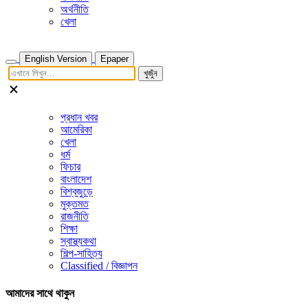
অর্থনীতি
খেলা
English Version
Epaper
খুজুঁন
প্রধান খবর
আমেরিকা
খেলা
ধর্ম
ফিচার
বাংলাদেশ
বিশ্বজুড়ে
মুক্তমত
রাজনীতি
শিক্ষা
স্বাস্থ্যকথা
শিল্প-সাহিত্য
Classified / বিজ্ঞাপন
আমাদের সাথে থাকুন