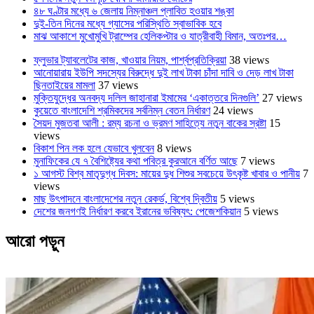
৪৮ ঘণ্টার মধ্যে ৬ জেলায় নিম্নাঞ্চল প্লাবিত হওয়ার শঙ্কা
দুই-তিন দিনের মধ্যে গ্যাসের পরিস্থিতি স্বাভাবিক হবে
মাঝ আকাশে মুখোমুখি ট্রাম্পের হেলিকপ্টার ও যাত্রীবাহী বিমান, অতঃপর…
ফ্লুভার ট্যাবলেটের কাজ, খাওয়ার নিয়ম, পার্শ্বপ্রতিক্রিয়া
38 views
আনোয়ারায় ইউপি সদস্যের বিরুদ্ধে দুই লাখ টাকা চাঁদা দাবি ও দেড় লাখ টাকা
ছিনতাইয়ের মামলা
37 views
মুক্তিযুদ্ধের অনবদ্য দলিল জাহানারা ইমামের ‘একাত্তরে দিনগুলি’
27 views
কুয়েতে বাংলাদেশি শ্রমিকদের সর্বনিম্ন বেতন নির্ধারণ
24 views
সৈয়দ মুজতবা আলী : রম্য রচনা ও ভ্রমণ সাহিত্যে নতুন বাকের স্রষ্টা
15
views
বিকাশ পিন লক হলে যেভাবে খুলবেন
8 views
মুনাফিকের যে ৭ বৈশিষ্ট্যের কথা পবিত্র কুরআনে বর্ণিত আছে
7 views
১ আগস্ট বিশ্ব মাতৃদুগ্ধ দিবস: মায়ের দুধ শিশুর সবচেয়ে উৎকৃষ্ট খাবার ও পানীয়
7
views
মাছ উৎপাদনে বাংলাদেশের নতুন রেকর্ড, বিশ্বে দ্বিতীয়
5 views
দেশের জনগণই নির্ধারণ করবে ইরানের ভবিষ্যৎ: পেজেশকিয়ান
5 views
আরো পড়ুন