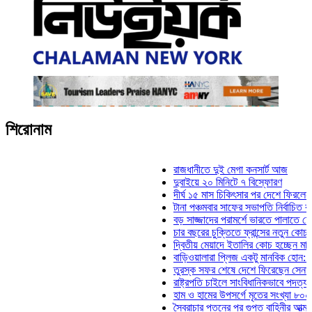
শিরোনাম
রাজধানীতে দুই মেগা কনসার্ট আজ
দুবাইয়ে ২০ মিনিটে ৭ বিস্ফোরণ
দীর্ঘ ১৫ মাস চিকিৎসার পর দেশে ফিরলেন ইলিয়াস 
টানা পঞ্চমবার সাফের সভাপতি নির্বাচিত কাজী সালা
বড় সাজ্জাদের পরামর্শে ভারতে পালাতে চেয়েছিল
চার বছরের চুক্তিতে ফ্রান্সের নতুন কোচ জিদান
দ্বিতীয় মেয়াদে ইতালির কোচ হচ্ছেন মানচিনি
বাড়িওয়ালারা প্লিজ একটু মানবিক হোন: মনিরা মিঠু
তুরস্ক সফর শেষে দেশে ফিরেছেন সেনাপ্রধান 
রাষ্ট্রপতি চাইলে সাংবিধানিকভাবে পদত্যাগ করতে পারে
হাম ও হামের উপসর্গে মৃতের সংখ্যা ৮০০ ছাড়াল
স্বৈরাচার পতনের পর গুপ্ত বাহিনীর আত্মপ্রকাশ: প্র