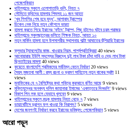
পেজেশকিয়ান
থাইল্যান্ডে স্কুলে এলোপাতাড়ি গুলি, নিহত ৭
সৌদিতে হুথিদের হামলায় শিশুসহ ১১ জন আহত
‘খুব শিগগির শেষ হবে যুদ্ধ’, আশাবাদ ট্রাম্পের
চিকেন নেক নিয়ে নতুন কৌশলে ভারত
হামলা করতে গিয়ে ইরানের ‘ফাঁদে’ ট্রাম্প, পিছু হটলেও ঘটবে চরম পরাজয়
থাইল্যান্ডে স্কুলছাত্রের গুলিতে শিক্ষক নিহত, আহত ১০
নতুন মার্কিন হামলা হলে উপসাগরীয় স্থাপনায় পাল্টা আঘাতের হুঁশিয়ারি ইরানের
ফ্লুভার ট্যাবলেটের কাজ, খাওয়ার নিয়ম, পার্শ্বপ্রতিক্রিয়া
40 views
আনোয়ারায় ইউপি সদস্যের বিরুদ্ধে দুই লাখ টাকা চাঁদা দাবি ও দেড় লাখ টাকা
ছিনতাইয়ের মামলা
40 views
কুয়েতে বাংলাদেশি শ্রমিকদের সর্বনিম্ন বেতন নির্ধারণ
20 views
সৈয়দ মুজতবা আলী : রম্য রচনা ও ভ্রমণ সাহিত্যে নতুন বাকের স্রষ্টা
11
views
মুনাফিকের যে ৭ বৈশিষ্ট্যের কথা পবিত্র কুরআনে বর্ণিত আছে
9 views
মুক্তিযুদ্ধের অনবদ্য দলিল জাহানারা ইমামের ‘একাত্তরে দিনগুলি’
9 views
বিকাশ পিন লক হলে যেভাবে খুলবেন
9 views
থাইল্যান্ডের স্কুলে বন্দুক হামলায় নিহত বেড়ে ৭
7 views
ডায়াবেটিসে ড্রাগন ফল খাওয়া কি নিরাপদ?
5 views
দেশের জনগণই নির্ধারণ করবে ইরানের ভবিষ্যৎ: পেজেশকিয়ান
5 views
আরো পড়ুন