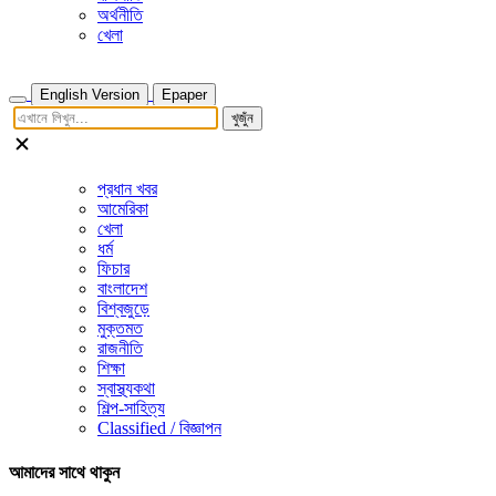
অর্থনীতি
খেলা
English Version
Epaper
খুজুঁন
প্রধান খবর
আমেরিকা
খেলা
ধর্ম
ফিচার
বাংলাদেশ
বিশ্বজুড়ে
মুক্তমত
রাজনীতি
শিক্ষা
স্বাস্থ্যকথা
শিল্প-সাহিত্য
Classified / বিজ্ঞাপন
আমাদের সাথে থাকুন