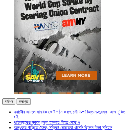
সর্বশেষ
জনপ্রিয়
ন্যাটোর আদলে সামরিক জোট গঠন করছে সৌদি-পাকিস্তান-তুরস্ক, আজ চুক্তি
সই
থাইল্যান্ডের স্কুলে বন্দুক হামলায় নিহত বেড়ে ৭
অন্ধকার গাড়িতে বৈঠক, সত্যিই মোজতবা খামেনি ছিলেন কিনা সন্দিহান