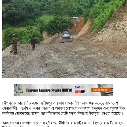
চট্টগ্রামের আলোচিত জঙ্গল সলিমপুর এলাকায় সড়ক নির্মাণকাজ শুরু করেছে বাংলাদেশ
সেনাবাহিনী। দুর্গম ও অপরাধপ্রবণ এ অঞ্চলে যোগাযোগব্যবস্থা উন্নয়ন এবং প্রশাসনিক
কার্যক্রম জোরদারের লক্ষ্যে প্রাথমিকভাবে চারটি সড়ক নির্মাণের উদ্যোগ নেওয়া হয়েছে।
আজ সোমবার বাংলাদেশ সেনাবাহিনীর ৩৪ ইঞ্জিনিয়ার কনস্ট্রাকশন ব্রিগেডের অধীনের ২৬