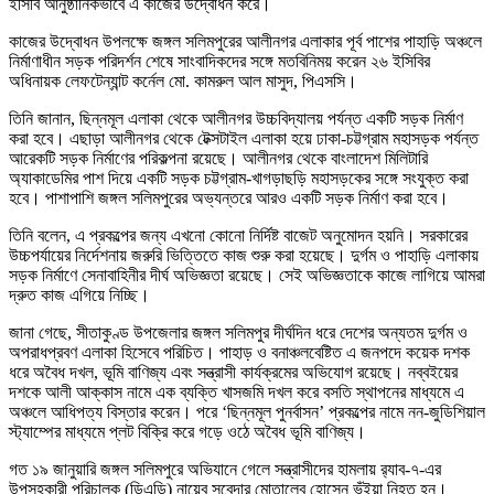
ইসিবি আনুষ্ঠানিকভাবে এ কাজের উদ্বোধন করে।
কাজের উদ্বোধন উপলক্ষে জঙ্গল সলিমপুরের আলীনগর এলাকার পূর্ব পাশের পাহাড়ি অঞ্চলে
নির্মাণাধীন সড়ক পরিদর্শন শেষে সাংবাদিকদের সঙ্গে মতবিনিময় করেন ২৬ ইসিবির
অধিনায়ক লেফটেন্যান্ট কর্নেল মো. কামরুল আল মাসুদ, পিএসসি।
তিনি জানান, ছিন্নমূল এলাকা থেকে আলীনগর উচ্চবিদ্যালয় পর্যন্ত একটি সড়ক নির্মাণ
করা হবে। এছাড়া আলীনগর থেকে টেক্সটাইল এলাকা হয়ে ঢাকা-চট্টগ্রাম মহাসড়ক পর্যন্ত
আরেকটি সড়ক নির্মাণের পরিকল্পনা রয়েছে। আলীনগর থেকে বাংলাদেশ মিলিটারি
অ্যাকাডেমির পাশ দিয়ে একটি সড়ক চট্টগ্রাম-খাগড়াছড়ি মহাসড়কের সঙ্গে সংযুক্ত করা
হবে। পাশাপাশি জঙ্গল সলিমপুরের অভ্যন্তরে আরও একটি সড়ক নির্মাণ করা হবে।
তিনি বলেন, এ প্রকল্পের জন্য এখনো কোনো নির্দিষ্ট বাজেট অনুমোদন হয়নি। সরকারের
উচ্চপর্যায়ের নির্দেশনায় জরুরি ভিত্তিতে কাজ শুরু করা হয়েছে। দুর্গম ও পাহাড়ি এলাকায়
সড়ক নির্মাণে সেনাবাহিনীর দীর্ঘ অভিজ্ঞতা রয়েছে। সেই অভিজ্ঞতাকে কাজে লাগিয়ে আমরা
দ্রুত কাজ এগিয়ে নিচ্ছি।
জানা গেছে, সীতাকুণ্ড উপজেলার জঙ্গল সলিমপুর দীর্ঘদিন ধরে দেশের অন্যতম দুর্গম ও
অপরাধপ্রবণ এলাকা হিসেবে পরিচিত। পাহাড় ও বনাঞ্চলবেষ্টিত এ জনপদে কয়েক দশক
ধরে অবৈধ দখল, ভূমি বাণিজ্য এবং সন্ত্রাসী কার্যক্রমের অভিযোগ রয়েছে। নব্বইয়ের
দশকে আলী আক্কাস নামে এক ব্যক্তি খাসজমি দখল করে বসতি স্থাপনের মাধ্যমে এ
অঞ্চলে আধিপত্য বিস্তার করেন। পরে ‘ছিন্নমূল পুনর্বাসন’ প্রকল্পের নামে নন-জুডিশিয়াল
স্ট্যাম্পের মাধ্যমে প্লট বিক্রি করে গড়ে ওঠে অবৈধ ভূমি বাণিজ্য।
গত ১৯ জানুয়ারি জঙ্গল সলিমপুরে অভিযানে গেলে সন্ত্রাসীদের হামলায় র‍্যাব-৭-এর
উপসহকারী পরিচালক (ডিএডি) নায়েব সুবেদার মোতালেব হোসেন ভূঁইয়া নিহত হন।