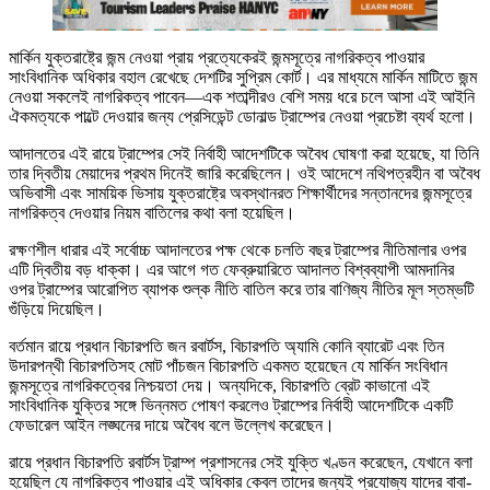
মার্কিন যুক্তরাষ্ট্রে জন্ম নেওয়া প্রায় প্রত্যেকেরই জন্মসূত্রে নাগরিকত্ব পাওয়ার
সাংবিধানিক অধিকার বহাল রেখেছে দেশটির সুপ্রিম কোর্ট। এর মাধ্যমে মার্কিন মাটিতে জন্ম
নেওয়া সকলেই নাগরিকত্ব পাবেন—এক শতাব্দীরও বেশি সময় ধরে চলে আসা এই আইনি
ঐকমত্যকে পাল্টে দেওয়ার জন্য প্রেসিডেন্ট ডোনাল্ড ট্রাম্পের নেওয়া প্রচেষ্টা ব্যর্থ হলো।
আদালতের এই রায়ে ট্রাম্পের সেই নির্বাহী আদেশটিকে অবৈধ ঘোষণা করা হয়েছে, যা তিনি
তার দ্বিতীয় মেয়াদের প্রথম দিনেই জারি করেছিলেন। ওই আদেশে নথিপত্রহীন বা অবৈধ
অভিবাসী এবং সাময়িক ভিসায় যুক্তরাষ্ট্রে অবস্থানরত শিক্ষার্থীদের সন্তানদের জন্মসূত্রে
নাগরিকত্ব দেওয়ার নিয়ম বাতিলের কথা বলা হয়েছিল।
রক্ষণশীল ধারার এই সর্বোচ্চ আদালতের পক্ষ থেকে চলতি বছর ট্রাম্পের নীতিমালার ওপর
এটি দ্বিতীয় বড় ধাক্কা। এর আগে গত ফেব্রুয়ারিতে আদালত বিশ্বব্যাপী আমদানির
ওপর ট্রাম্পের আরোপিত ব্যাপক শুল্ক নীতি বাতিল করে তার বাণিজ্য নীতির মূল স্তম্ভটি
গুঁড়িয়ে দিয়েছিল।
বর্তমান রায়ে প্রধান বিচারপতি জন রবার্টস, বিচারপতি অ্যামি কোনি ব্যারেট এবং তিন
উদারপন্থী বিচারপতিসহ মোট পাঁচজন বিচারপতি একমত হয়েছেন যে মার্কিন সংবিধান
জন্মসূত্রে নাগরিকত্বের নিশ্চয়তা দেয়। অন্যদিকে, বিচারপতি ব্রেট কাভানো এই
সাংবিধানিক যুক্তির সঙ্গে ভিন্নমত পোষণ করলেও ট্রাম্পের নির্বাহী আদেশটিকে একটি
ফেডারেল আইন লঙ্ঘনের দায়ে অবৈধ বলে উল্লেখ করেছেন।
রায়ে প্রধান বিচারপতি রবার্টস ট্রাম্প প্রশাসনের সেই যুক্তি খণ্ডন করেছেন, যেখানে বলা
হয়েছিল যে নাগরিকত্ব পাওয়ার এই অধিকার কেবল তাদের জন্যই প্রযোজ্য যাদের বাবা-