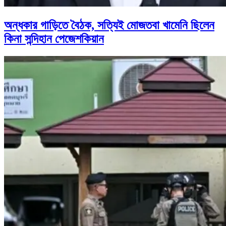
অন্ধকার গাড়িতে বৈঠক, সত্যিই মোজতবা খামেনি ছিলেন
কিনা সন্দিহান পেজেশকিয়ান