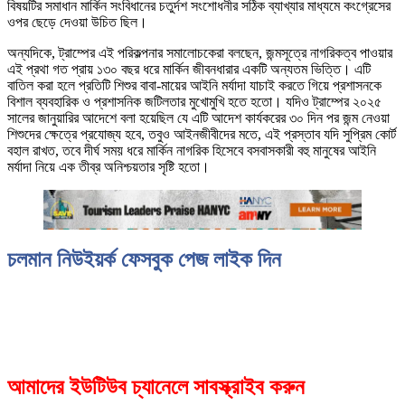
বিষয়টির সমাধান মার্কিন সংবিধানের চতুর্দশ সংশোধনীর সঠিক ব্যাখ্যার মাধ্যমে কংগ্রেসের
ওপর ছেড়ে দেওয়া উচিত ছিল।
অন্যদিকে, ট্রাম্পের এই পরিকল্পনার সমালোচকেরা বলছেন, জন্মসূত্রে নাগরিকত্ব পাওয়ার
এই প্রথা গত প্রায় ১৩০ বছর ধরে মার্কিন জীবনধারার একটি অন্যতম ভিত্তি। এটি
বাতিল করা হলে প্রতিটি শিশুর বাবা-মায়ের আইনি মর্যাদা যাচাই করতে গিয়ে প্রশাসনকে
বিশাল ব্যবহারিক ও প্রশাসনিক জটিলতার মুখোমুখি হতে হতো। যদিও ট্রাম্পের ২০২৫
সালের জানুয়ারির আদেশে বলা হয়েছিল যে এটি আদেশ কার্যকরের ৩০ দিন পর জন্ম নেওয়া
শিশুদের ক্ষেত্রে প্রযোজ্য হবে, তবুও আইনজীবীদের মতে, এই প্রস্তাব যদি সুপ্রিম কোর্ট
বহাল রাখত, তবে দীর্ঘ সময় ধরে মার্কিন নাগরিক হিসেবে বসবাসকারী বহু মানুষের আইনি
মর্যাদা নিয়ে এক তীব্র অনিশ্চয়তার সৃষ্টি হতো।
চলমান নিউইয়র্ক ফেসবুক পেজ লাইক দিন
আমাদের ইউটিউব চ্যানেলে সাবস্ক্রাইব করুন