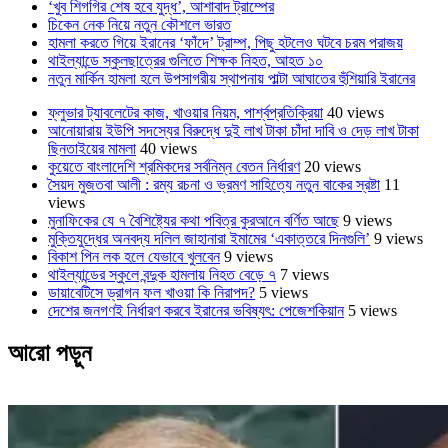
‘খুব শিগগির শেষ হবে যুদ্ধ’, আশাবাদ ট্রাম্পের
চিকেন নেক নিয়ে নতুন কৌশলে ভারত
হামলা করতে গিয়ে ইরানের ‘ফাঁদে’ ট্রাম্প, পিছু হটলেও ঘটবে চরম পরাজয়
থাইল্যান্ডে স্কুলছাত্রের গুলিতে শিক্ষক নিহত, আহত ১০
নতুন মার্কিন হামলা হলে উপসাগরীয় স্থাপনায় পাল্টা আঘাতের হুঁশিয়ারি ইরানের
ফ্লুভার ট্যাবলেটের কাজ, খাওয়ার নিয়ম, পার্শ্বপ্রতিক্রিয়া
40 views
আনোয়ারায় ইউপি সদস্যের বিরুদ্ধে দুই লাখ টাকা চাঁদা দাবি ও দেড় লাখ টাকা
ছিনতাইয়ের মামলা
40 views
কুয়েতে বাংলাদেশি শ্রমিকদের সর্বনিম্ন বেতন নির্ধারণ
20 views
সৈয়দ মুজতবা আলী : রম্য রচনা ও ভ্রমণ সাহিত্যে নতুন বাকের স্রষ্টা
11
views
মুনাফিকের যে ৭ বৈশিষ্ট্যের কথা পবিত্র কুরআনে বর্ণিত আছে
9 views
মুক্তিযুদ্ধের অনবদ্য দলিল জাহানারা ইমামের ‘একাত্তরে দিনগুলি’
9 views
বিকাশ পিন লক হলে যেভাবে খুলবেন
9 views
থাইল্যান্ডের স্কুলে বন্দুক হামলায় নিহত বেড়ে ৭
7 views
ডায়াবেটিসে ড্রাগন ফল খাওয়া কি নিরাপদ?
5 views
দেশের জনগণই নির্ধারণ করবে ইরানের ভবিষ্যৎ: পেজেশকিয়ান
5 views
আরো পড়ুন