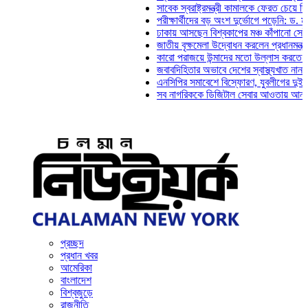
সাবেক স্বরাষ্ট্রমন্ত্রী কামালকে ফেরত চেয়ে দিল্লিকে চ
পরীক্ষার্থীদের বড় অংশ দুর্ভোগে পড়েনি: ড. মাহ্‌দী আম
ঢাকায় আসছেন বিশ্বকাপের মঞ্চ কাঁপানো সেই সঞ্জয় দ
জাতীয় বৃক্ষমেলা উদ্বোধন করলেন প্রধানমন্ত্রী
কারো পরাজয়ে উন্মাদের মতো উল্লাস করতে হয় না: চঞ
জবাবদিহিতার অভাবে দেশের স্বাস্থ্যখাত নানা সংকটে 
এনসিপির সমাবেশে বিস্ফোরণ, যুবলীগের দুই নেতাকর্মী
সব নাগরিককে ডিজিটাল সেবার আওতায় আনতে হবে: অর্থ
প্রচ্ছদ
প্রধান খবর
আমেরিকা
বাংলাদেশ
বিশ্বজুড়ে
রাজনীতি