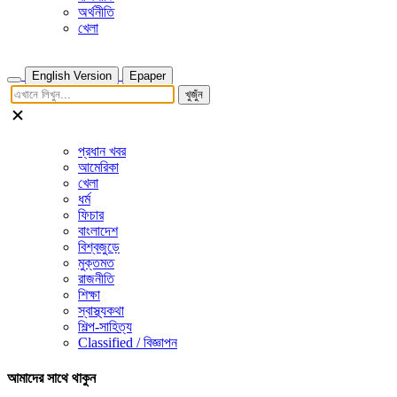
অর্থনীতি
খেলা
English Version
Epaper
খুজুঁন
প্রধান খবর
আমেরিকা
খেলা
ধর্ম
ফিচার
বাংলাদেশ
বিশ্বজুড়ে
মুক্তমত
রাজনীতি
শিক্ষা
স্বাস্থ্যকথা
শিল্প-সাহিত্য
Classified / বিজ্ঞাপন
আমাদের সাথে থাকুন