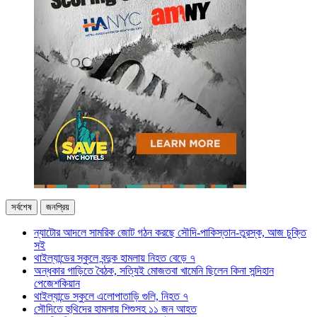
সর্বশেষ
জনপ্রিয়
ন্যাটোর আদলে সামরিক জোট গঠন করছে সৌদি-পাকিস্তান-তুরস্ক, আজ চুক্তি
সই
থাইল্যান্ডের স্কুলে বন্দুক হামলায় নিহত বেড়ে ৭
অন্ধকার গাড়িতে বৈঠক, সত্যিই মোজতবা খামেনি ছিলেন কিনা সন্দিহান
পেজেশকিয়ান
থাইল্যান্ডে স্কুলে এলোপাতাড়ি গুলি, নিহত ৭
সৌদিতে হুথিদের হামলায় শিশুসহ ১১ জন আহত