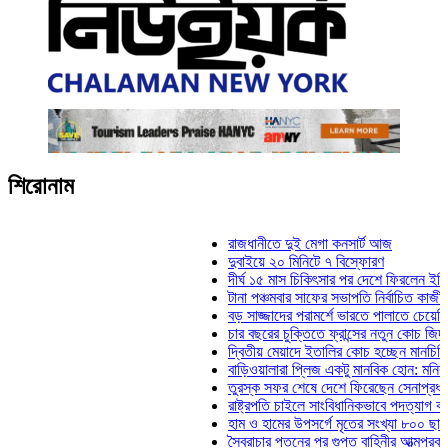
শিরোনাম
রাজধানীতে দুই মেগা কনসার্ট আজ
দুবাইয়ে ২০ মিনিটে ৭ বিস্ফোরণ
দীর্ঘ ১৫ মাস চিকিৎসার পর দেশে ফিরলেন ইলিয়াস কাঞ্
টানা পঞ্চমবার সাফের সভাপতি নির্বাচিত কাজী সালাহউদ্
বড় সাজ্জাদের পরামর্শে ভারতে পালাতে চেয়েছিলেন ড
চার বছরের চুক্তিতে ফ্রান্সের নতুন কোচ জিদান
দ্বিতীয় মেয়াদে ইতালির কোচ হচ্ছেন মানচিনি
বাড়িওয়ালারা প্লিজ একটু মানবিক হোন: মনিরা মিঠু
তুরস্ক সফর শেষে দেশে ফিরেছেন সেনাপ্রধান ওয়াক
রাষ্ট্রপতি চাইলে সাংবিধানিকভাবে পদত্যাগ করতে পারেন: স
হাম ও হামের উপসর্গে মৃতের সংখ্যা ৮০০ ছাড়াল
স্বৈরাচার পতনের পর গুপ্ত বাহিনীর আত্মপ্রকাশ: প্রধানমন