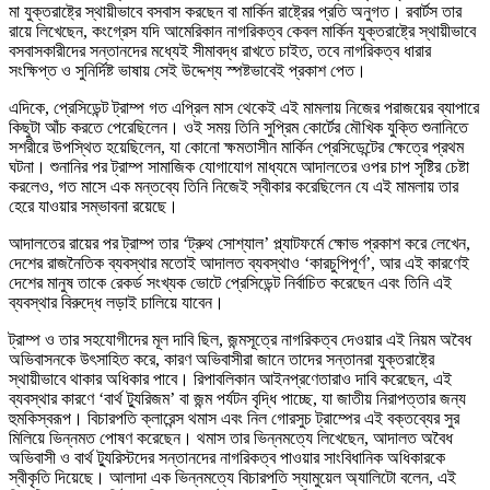
মা যুক্তরাষ্ট্রে স্থায়ীভাবে বসবাস করছেন বা মার্কিন রাষ্ট্রের প্রতি অনুগত। রবার্টস তার
রায়ে লিখেছেন, কংগ্রেস যদি আমেরিকান নাগরিকত্ব কেবল মার্কিন যুক্তরাষ্ট্রে স্থায়ীভাবে
বসবাসকারীদের সন্তানদের মধ্যেই সীমাবদ্ধ রাখতে চাইত, তবে নাগরিকত্ব ধারার
সংক্ষিপ্ত ও সুনির্দিষ্ট ভাষায় সেই উদ্দেশ্য স্পষ্টভাবেই প্রকাশ পেত।
এদিকে, প্রেসিডেন্ট ট্রাম্প গত এপ্রিল মাস থেকেই এই মামলায় নিজের পরাজয়ের ব্যাপারে
কিছুটা আঁচ করতে পেরেছিলেন। ওই সময় তিনি সুপ্রিম কোর্টের মৌখিক যুক্তি শুনানিতে
সশরীরে উপস্থিত হয়েছিলেন, যা কোনো ক্ষমতাসীন মার্কিন প্রেসিডেন্টের ক্ষেত্রে প্রথম
ঘটনা। শুনানির পর ট্রাম্প সামাজিক যোগাযোগ মাধ্যমে আদালতের ওপর চাপ সৃষ্টির চেষ্টা
করলেও, গত মাসে এক মন্তব্যে তিনি নিজেই স্বীকার করেছিলেন যে এই মামলায় তার
হেরে যাওয়ার সম্ভাবনা রয়েছে।
আদালতের রায়ের পর ট্রাম্প তার ‘ট্রুথ সোশ্যাল’ প্ল্যাটফর্মে ক্ষোভ প্রকাশ করে লেখেন,
দেশের রাজনৈতিক ব্যবস্থার মতোই আদালত ব্যবস্থাও ‘কারচুপিপূর্ণ’, আর এই কারণেই
দেশের মানুষ তাকে রেকর্ড সংখ্যক ভোটে প্রেসিডেন্ট নির্বাচিত করেছেন এবং তিনি এই
ব্যবস্থার বিরুদ্ধে লড়াই চালিয়ে যাবেন।
ট্রাম্প ও তার সহযোগীদের মূল দাবি ছিল, জন্মসূত্রে নাগরিকত্ব দেওয়ার এই নিয়ম অবৈধ
অভিবাসনকে উৎসাহিত করে, কারণ অভিবাসীরা জানে তাদের সন্তানরা যুক্তরাষ্ট্রে
স্থায়ীভাবে থাকার অধিকার পাবে। রিপাবলিকান আইনপ্রণেতারাও দাবি করেছেন, এই
ব্যবস্থার কারণে ‘বার্থ ট্যুরিজম’ বা জন্ম পর্যটন বৃদ্ধি পাচ্ছে, যা জাতীয় নিরাপত্তার জন্য
হুমকিস্বরূপ। বিচারপতি ক্লারেন্স থমাস এবং নিল গোরসুচ ট্রাম্পের এই বক্তব্যের সুর
মিলিয়ে ভিন্নমত পোষণ করেছেন। থমাস তার ভিন্নমত্যে লিখেছেন, আদালত অবৈধ
অভিবাসী ও বার্থ ট্যুরিস্টদের সন্তানদের নাগরিকত্ব পাওয়ার সাংবিধানিক অধিকারকে
স্বীকৃতি দিয়েছে। আলাদা এক ভিন্নমত্যে বিচারপতি স্যামুয়েল অ্যালিটো বলেন, এই