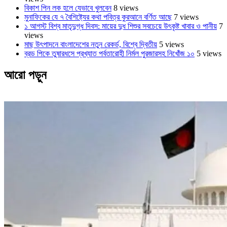
বিকাশ পিন লক হলে যেভাবে খুলবেন
8 views
মুনাফিকের যে ৭ বৈশিষ্ট্যের কথা পবিত্র কুরআনে বর্ণিত আছে
7 views
১ আগস্ট বিশ্ব মাতৃদুগ্ধ দিবস: মায়ের দুধ শিশুর সবচেয়ে উৎকৃষ্ট খাবার ও পানীয়
7
views
মাছ উৎপাদনে বাংলাদেশের নতুন রেকর্ড, বিশ্বে দ্বিতীয়
5 views
ব্রড পিকে তুষারধসে প্রখ্যাত পর্বতারোহী নির্মল ‍পুরজারসহ নিখোঁজ ১০
5 views
আরো পড়ুন