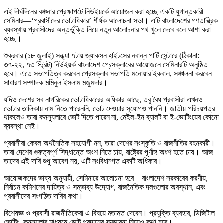
এই দীর্ঘদিনের বঞ্চনার প্রেক্ষাপটে নিউইয়র্কে আয়োজন করা হচ্ছে একটি যুগান্তকারী
সেমিনার—‘প্রবাসীদের ভোটাধিকার’ শীর্ষক আলোচনা সভা। এটি বাংলাদেশের গণতান্ত্রিক
ব্যবস্থায় প্রবাসীদের অন্তর্ভুক্তি নিয়ে নতুন আলোচনার পথ খুলে দেবে বলে আশা করা
হচ্ছে।
শুক্রবার (১৮ জুলাই) সন্ধ্যা ৭টায় জ্যাকসন হাইটসের নবান্ন পার্টি সেন্টারে (ঠিকানা:
৩৭-২২, ৭৩ স্ট্রিট) নিউইয়র্ক বাংলাদেশ প্রেসক্লাবের আয়োজনে সেমিনারটি অনুষ্ঠিত
হবে। এতে সভাপতিত্ব করবেন প্রেসক্লাব সভাপতি মনোয়ার ইকবাল, সঞ্চালনা করবেন
সাধারণ সম্পাদক মমিনুল ইসলাম মজুমদার।
যদিও দেশের সব নাগরিকের ভোটাধিকারের অধিকার আছে, তবু বৈধ প্রবাসীরা এখনও
ভোটার তালিকায় নাম নিতে পারেননি, ভোট দেওয়ার সুযোগও পাননি। জাতীয় পরিচয়পত্র
থাকলেও তারা কনস্যুলারে ভোট দিতে পারেন না, মেইল-ইন ব্যালট বা ই-ভোটিংয়ের কোনো
ব্যবস্থা নেই।
প্রবাসীরা কেবল অর্থনৈতিক সহযোগী নন, তারা দেশের সংস্কৃতি ও রাজনীতির বহনকারী।
তারা দেশের গুরুত্বপূর্ণ সিদ্ধান্তে অংশ নিতে চায়, রাষ্ট্রের পূর্ণাঙ্গ অংশ হতে চায়। আজ
তাদের এই দাবি শুধু আবেগ নয়, এটি সংবিধানগত একটি অধিকার।
আয়োজকদের ভাষ্য অনুযায়ী, সেমিনারে আলোচনা হবে—বাংলাদেশ সরকারের করণীয়,
নির্বাচন কমিশনের দায়িত্ব ও সম্ভাব্য উদ্যোগ, রাজনৈতিক দলগুলোর অবস্থান, এবং
প্রবাসীদের সংগঠিত দাবির কথা।
বিশেষজ্ঞ ও প্রবাসী রাজনীতিকেরা এ বিষয়ে মতামত দেবেন। প্রযুক্তি ব্যবহার, ডিজিটাল
ভোটিং, কনস্যুলার মাধ্যমে ভোট প্রদানের সম্ভাবনা নিয়েও কথা হবে।