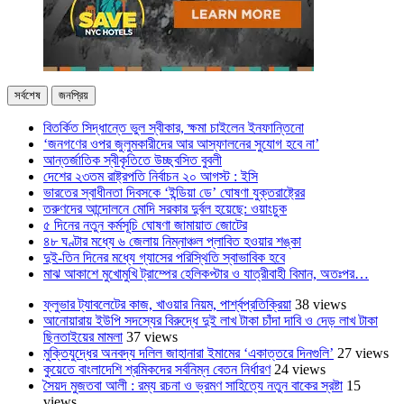
সর্বশেষ
জনপ্রিয়
বিতর্কিত সিদ্ধান্তে ভুল স্বীকার, ক্ষমা চাইলেন ইনফান্তিনো
‘জনগণের ওপর জুলুমকারীদের আর আস্ফালনের সুযোগ হবে না’
আন্তর্জাতিক স্বীকৃতিতে উচ্ছ্বসিত বুবলী
দেশের ২৩তম রাষ্ট্রপতি নির্বাচন ২০ আগস্ট : ইসি
ভারতের স্বাধীনতা দিবসকে ‘ইন্ডিয়া ডে’ ঘোষণা যুক্তরাষ্ট্রের
তরুণদের আন্দোলনে মোদি সরকার দুর্বল হয়েছে: ওয়াংচুক
৫ দিনের নতুন কর্মসূচি ঘোষণা জামায়াত জোটের
৪৮ ঘণ্টার মধ্যে ৬ জেলায় নিম্নাঞ্চল প্লাবিত হওয়ার শঙ্কা
দুই-তিন দিনের মধ্যে গ্যাসের পরিস্থিতি স্বাভাবিক হবে
মাঝ আকাশে মুখোমুখি ট্রাম্পের হেলিকপ্টার ও যাত্রীবাহী বিমান, অতঃপর…
ফ্লুভার ট্যাবলেটের কাজ, খাওয়ার নিয়ম, পার্শ্বপ্রতিক্রিয়া
38 views
আনোয়ারায় ইউপি সদস্যের বিরুদ্ধে দুই লাখ টাকা চাঁদা দাবি ও দেড় লাখ টাকা
ছিনতাইয়ের মামলা
37 views
মুক্তিযুদ্ধের অনবদ্য দলিল জাহানারা ইমামের ‘একাত্তরে দিনগুলি’
27 views
কুয়েতে বাংলাদেশি শ্রমিকদের সর্বনিম্ন বেতন নির্ধারণ
24 views
সৈয়দ মুজতবা আলী : রম্য রচনা ও ভ্রমণ সাহিত্যে নতুন বাকের স্রষ্টা
15
views