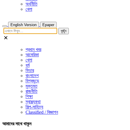
অর্থনীতি
খেলা
English Version
Epaper
খুজুঁন
প্রধান খবর
আমেরিকা
খেলা
ধর্ম
ফিচার
বাংলাদেশ
বিশ্বজুড়ে
মুক্তমত
রাজনীতি
শিক্ষা
স্বাস্থ্যকথা
শিল্প-সাহিত্য
Classified / বিজ্ঞাপন
আমাদের সাথে থাকুন