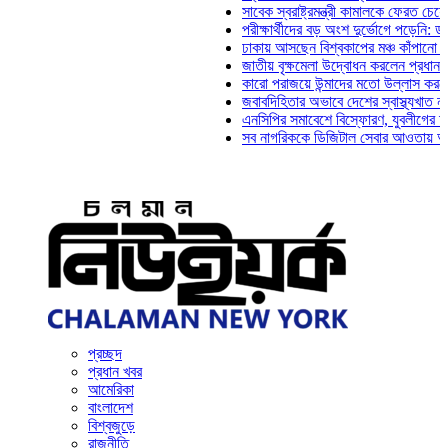
সাবেক স্বরাষ্ট্রমন্ত্রী কামালকে ফেরত চেয়ে দিল্লি
পরীক্ষার্থীদের বড় অংশ দুর্ভোগে পড়েনি: ড. মাহ্‌দ
ঢাকায় আসছেন বিশ্বকাপের মঞ্চ কাঁপানো সেই সঞ্জ
জাতীয় বৃক্ষমেলা উদ্বোধন করলেন প্রধানমন্ত্রী
কারো পরাজয়ে উন্মাদের মতো উল্লাস করতে হয় না
জবাবদিহিতার অভাবে দেশের স্বাস্থ্যখাত নানা সং
এনসিপির সমাবেশে বিস্ফোরণ, যুবলীগের দুই নেতাক
সব নাগরিককে ডিজিটাল সেবার আওতায় আনতে হবে: 
প্রচ্ছদ
প্রধান খবর
আমেরিকা
বাংলাদেশ
বিশ্বজুড়ে
রাজনীতি