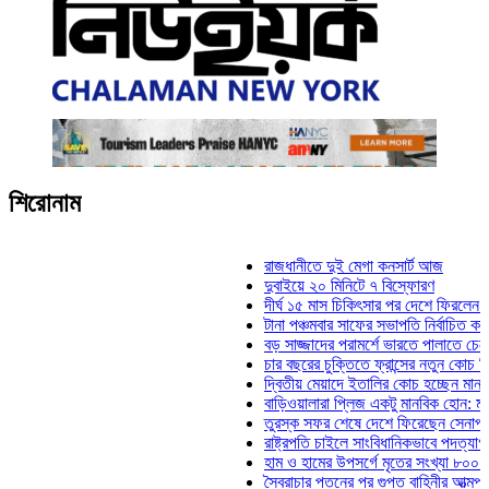
শিরোনাম
রাজধানীতে দুই মেগা কনসার্ট আজ
দুবাইয়ে ২০ মিনিটে ৭ বিস্ফোরণ
দীর্ঘ ১৫ মাস চিকিৎসার পর দেশে ফিরলেন ইলিয়াস 
টানা পঞ্চমবার সাফের সভাপতি নির্বাচিত কাজী সালা
বড় সাজ্জাদের পরামর্শে ভারতে পালাতে চেয়েছিল
চার বছরের চুক্তিতে ফ্রান্সের নতুন কোচ জিদান
দ্বিতীয় মেয়াদে ইতালির কোচ হচ্ছেন মানচিনি
বাড়িওয়ালারা প্লিজ একটু মানবিক হোন: মনিরা মিঠু
তুরস্ক সফর শেষে দেশে ফিরেছেন সেনাপ্রধান ও
রাষ্ট্রপতি চাইলে সাংবিধানিকভাবে পদত্যাগ করতে পারে
হাম ও হামের উপসর্গে মৃতের সংখ্যা ৮০০ ছাড়াল
স্বৈরাচার পতনের পর গুপ্ত বাহিনীর আত্মপ্রকাশ: প্র