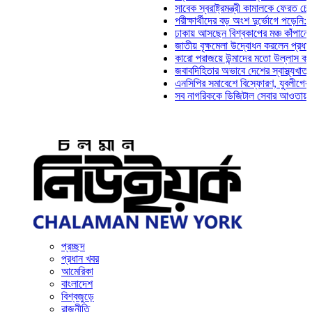
সাবেক স্বরাষ্ট্রমন্ত্রী কামালকে ফেরত চেয়ে দিল্
পরীক্ষার্থীদের বড় অংশ দুর্ভোগে পড়েনি: ড. মাহ্
ঢাকায় আসছেন বিশ্বকাপের মঞ্চ কাঁপানো সেই সঞ্
জাতীয় বৃক্ষমেলা উদ্বোধন করলেন প্রধানমন্ত্রী
কারো পরাজয়ে উন্মাদের মতো উল্লাস করতে হয় ন
জবাবদিহিতার অভাবে দেশের স্বাস্থ্যখাত নানা স
এনসিপির সমাবেশে বিস্ফোরণ, যুবলীগের দুই নেতা
সব নাগরিককে ডিজিটাল সেবার আওতায় আনতে হবে:
প্রচ্ছদ
প্রধান খবর
আমেরিকা
বাংলাদেশ
বিশ্বজুড়ে
রাজনীতি