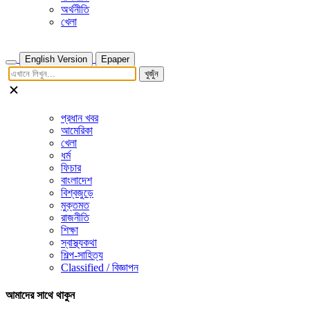
অর্থনীতি
খেলা
English Version
Epaper
খুজুঁন
প্রধান খবর
আমেরিকা
খেলা
ধর্ম
ফিচার
বাংলাদেশ
বিশ্বজুড়ে
মুক্তমত
রাজনীতি
শিক্ষা
স্বাস্থ্যকথা
শিল্প-সাহিত্য
Classified / বিজ্ঞাপন
আমাদের সাথে থাকুন