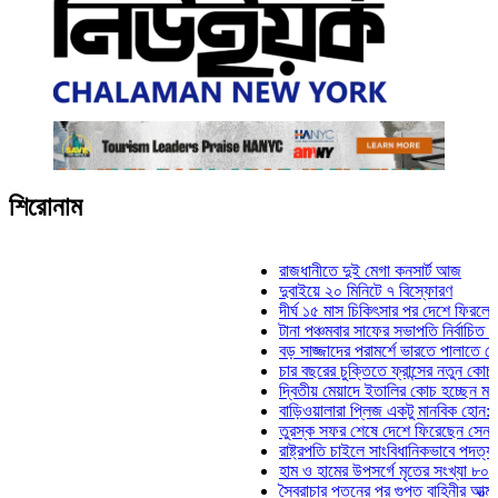
শিরোনাম
রাজধানীতে দুই মেগা কনসার্ট আজ
দুবাইয়ে ২০ মিনিটে ৭ বিস্ফোরণ
দীর্ঘ ১৫ মাস চিকিৎসার পর দেশে ফিরলেন ইলিয়াস
টানা পঞ্চমবার সাফের সভাপতি নির্বাচিত কাজী সাল
বড় সাজ্জাদের পরামর্শে ভারতে পালাতে চেয়েছি
চার বছরের চুক্তিতে ফ্রান্সের নতুন কোচ জিদান
দ্বিতীয় মেয়াদে ইতালির কোচ হচ্ছেন মানচিনি
বাড়িওয়ালারা প্লিজ একটু মানবিক হোন: মনিরা মিঠ
তুরস্ক সফর শেষে দেশে ফিরেছেন সেনাপ্রধান
রাষ্ট্রপতি চাইলে সাংবিধানিকভাবে পদত্যাগ করতে পার
হাম ও হামের উপসর্গে মৃতের সংখ্যা ৮০০ ছাড়াল
স্বৈরাচার পতনের পর গুপ্ত বাহিনীর আত্মপ্রকাশ: প্