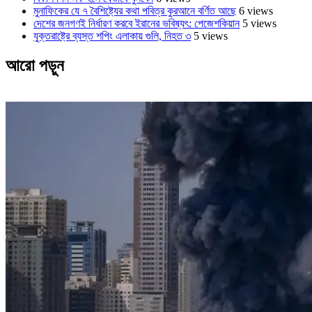
মুনাফিকের যে ৭ বৈশিষ্ট্যের কথা পবিত্র কুরআনে বর্ণিত আছে
6 views
দেশের জনগণই নির্ধারণ করবে ইরানের ভবিষ্যৎ: পেজেশকিয়ান
5 views
যুক্তরাষ্ট্রে ব্যস্ত শপিং এলাকায় গুলি, নিহত ৩
5 views
আরো পড়ুন