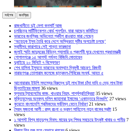
সর্বশেষ
জনপ্রিয়
রাজধানীতে দুই মেগা কনসার্ট আজ
চলচ্চিত্র সার্টিফিকেশন বোর্ড পুনর্গঠন, যারা আছেন কমিটিতে
ভারতের জনপ্রিয় অভিনেতা প্রদীপ রাওয়াত মারা গেছেন
‘অহেতুক ইস্যু তৈরি করে দেশে অস্থিরতা সৃষ্টির অপচেষ্টা চলছে’
স্বামীসহ কারাগারে সেই শান্তা ফারজানা
জুলাই স্মৃতি জাদুঘরের বিভিন্ন গ্যালারি ও প্রদর্শনী ঘুরে দেখলেন প্রধানমন্ত্রী
গোপালগঞ্জে ১৫ আগস্ট পর্যন্ত বিজিবি মোতায়েন
দুবাইয়ে ২০ মিনিটে ৭ বিস্ফোরণ
শেখ হাসিনা ইস্যুতে ভারতের অবস্থান দ্বিমুখী আচরণ: রিজভী
নারায়ণগঞ্জ তোলারাম কলেজে ছাত্রদল-শিবিরের সংঘর্ষ, আহত ৫
আনোয়ারায় ইউপি সদস্যের বিরুদ্ধে দুই লাখ টাকা চাঁদা দাবি ও দেড় লাখ টাকা
ছিনতাইয়ের মামলা
36 views
ফ্লুভার ট্যাবলেটের কাজ, খাওয়ার নিয়ম, পার্শ্বপ্রতিক্রিয়া
35 views
মুক্তিযুদ্ধের অনবদ্য দলিল জাহানারা ইমামের ‘একাত্তরে দিনগুলি’
27 views
কুয়েতে বাংলাদেশি শ্রমিকদের সর্বনিম্ন বেতন নির্ধারণ
21 views
সৈয়দ মুজতবা আলী : রম্য রচনা ও ভ্রমণ সাহিত্যে নতুন বাকের স্রষ্টা
15
views
১ আগস্ট বিশ্ব মাতৃদুগ্ধ দিবস: মায়ের দুধ শিশুর সবচেয়ে উৎকৃষ্ট খাবার ও পানীয়
7
views
বিকাশ পিন লক হলে যেভাবে খুলবেন
6 views