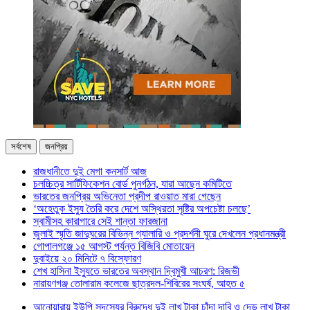
সর্বশেষ
জনপ্রিয়
রাজধানীতে দুই মেগা কনসার্ট আজ
চলচ্চিত্র সার্টিফিকেশন বোর্ড পুনর্গঠন, যারা আছেন কমিটিতে
ভারতের জনপ্রিয় অভিনেতা প্রদীপ রাওয়াত মারা গেছেন
‘অহেতুক ইস্যু তৈরি করে দেশে অস্থিরতা সৃষ্টির অপচেষ্টা চলছে’
স্বামীসহ কারাগারে সেই শান্তা ফারজানা
জুলাই স্মৃতি জাদুঘরের বিভিন্ন গ্যালারি ও প্রদর্শনী ঘুরে দেখলেন প্রধানমন্ত্রী
গোপালগঞ্জে ১৫ আগস্ট পর্যন্ত বিজিবি মোতায়েন
দুবাইয়ে ২০ মিনিটে ৭ বিস্ফোরণ
শেখ হাসিনা ইস্যুতে ভারতের অবস্থান দ্বিমুখী আচরণ: রিজভী
নারায়ণগঞ্জ তোলারাম কলেজে ছাত্রদল-শিবিরের সংঘর্ষ, আহত ৫
আনোয়ারায় ইউপি সদস্যের বিরুদ্ধে দুই লাখ টাকা চাঁদা দাবি ও দেড় লাখ টাকা