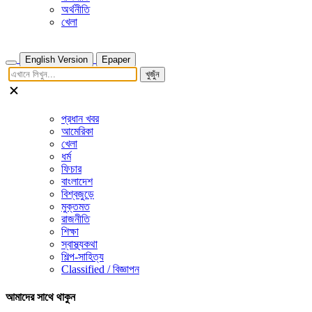
অর্থনীতি
খেলা
English Version
Epaper
খুজুঁন
প্রধান খবর
আমেরিকা
খেলা
ধর্ম
ফিচার
বাংলাদেশ
বিশ্বজুড়ে
মুক্তমত
রাজনীতি
শিক্ষা
স্বাস্থ্যকথা
শিল্প-সাহিত্য
Classified / বিজ্ঞাপন
আমাদের সাথে থাকুন