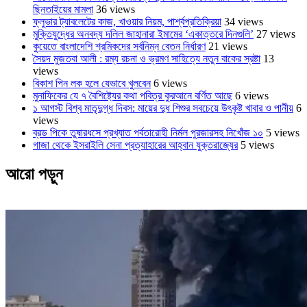
ছিনতাইয়ের মামলা
36 views
ফ্লুভার ট্যাবলেটের কাজ, খাওয়ার নিয়ম, পার্শ্বপ্রতিক্রিয়া
34 views
মুক্তিযুদ্ধের অনবদ্য দলিল জাহানারা ইমামের ‘একাত্তরে দিনগুলি’
27 views
কুয়েতে বাংলাদেশি শ্রমিকদের সর্বনিম্ন বেতন নির্ধারণ
21 views
সৈয়দ মুজতবা আলী : রম্য রচনা ও ভ্রমণ সাহিত্যে নতুন বাকের স্রষ্টা
13
views
বিকাশ পিন লক হলে যেভাবে খুলবেন
6 views
মুনাফিকের যে ৭ বৈশিষ্ট্যের কথা পবিত্র কুরআনে বর্ণিত আছে
6 views
১ আগস্ট বিশ্ব মাতৃদুগ্ধ দিবস: মায়ের দুধ শিশুর সবচেয়ে উৎকৃষ্ট খাবার ও পানীয়
6
views
ব্রড পিকে তুষারধসে প্রখ্যাত পর্বতারোহী নির্মল ‍পুরজারসহ নিখোঁজ ১০
5 views
গাজা থেকে ইসরাইলি সেনা প্রত্যাহারের আহ্বান যুক্তরাজ্যের
5 views
আরো পড়ুন