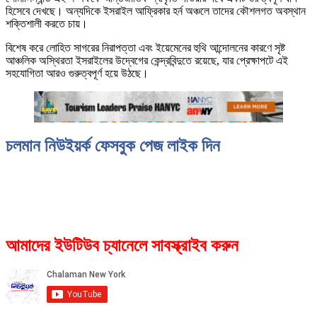
হিসেবে দেখছে। অন্যদিকে ইসরাইল আফ্রিকার হর্ন অঞ্চলে তাদের কৌশলগত অবস্থান
শক্তিশালী করতে চায়।
বিশেষ করে লোহিত সাগরের নিরাপত্তা এবং ইয়েমেনের হুথি আন্দোলনের কারণে সৃষ্ট
আঞ্চলিক অস্থিরতা ইসরাইলের উদ্বেগের কেন্দ্রবিন্দুতে রয়েছে, যার প্রেক্ষাপটে এই
সহযোগিতা আরও গুরুত্বপূর্ণ হয়ে উঠছে।
চলমান নিউইয়র্ক ফেসবুক পেজ লাইক দিন
আমাদের ইউটিউব চ্যানেলে সাবস্ক্রাইব করুন