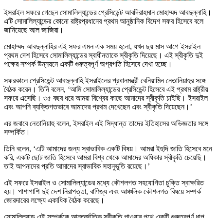
ইসরাইল সফরে গেছেন সোমালিল্যান্ডের প্রেসিডেন্ট আবদিরাহমান মোহাম্মদ আবদুল্লাহি।
এটি সোমালিল্যান্ডের কোনো রাষ্ট্রপ্রধানের প্রথম আনুষ্ঠানিক বিদেশ সফর হিসেবে বলে
জানিয়েছে আল জাজিরা।
মোহাম্মদ আবদুল্লাহির এই সফর এমন এক সময় হলো, যখন ছয় মাস আগে ইসরাইল
প্রথম দেশ হিসেবে সোমালিল্যান্ডের স্বাধীনতাকে স্বীকৃতি দিয়েছে। এই স্বীকৃতি দুই
পক্ষের সম্পর্ক উন্নয়নে একটি গুরুত্বপূর্ণ অগ্রগতি হিসেবে দেখা হচ্ছে।
সফরকালে প্রেসিডেন্ট আবদুল্লাহি ইসরাইলের প্রধানমন্ত্রী বেনিয়ামিন নেতানিয়াহুর সঙ্গে
বৈঠক করেন। তিনি বলেন, ‘আমি সোমালিল্যান্ডের প্রেসিডেন্ট হিসেবে এই প্রথম রাষ্ট্রীয়
সফরে এসেছি। ৩৫ বছর ধরে আমরা বিশ্বের কাছে আমাদের স্বীকৃতি চাইছি। ইসরাইল
এবং আপনি ব্যক্তিগতভাবে আমাদের প্রথম দেখেছেন এবং স্বীকৃতি দিয়েছেন।’
এর জবাবে নেতানিয়াহু বলেন, ইসরাইল এই সিদ্ধান্ত তাদের ইতিহাসের অভিজ্ঞতার সঙ্গে
সম্পর্কিত।
তিনি বলেন, ‘এটি আমাদের জন্য স্বাভাবিক একটি বিষয়। আমরা ইহুদি জাতি হিসেবে মনে
করি, একটি ছোট জাতি হিসেবে আমরা বিশ্ব থেকে আমাদের অধিকার স্বীকৃতি চেয়েছি।
তাই আপনাদের প্রতি আমাদের স্বাভাবিক সহানুভূতি রয়েছে।’
এই সফরে ইসরাইল ও সোমালিল্যান্ডের মধ্যে কৌশলগত সহযোগিতা চুক্তি স্বাক্ষরিত
হয়। পাশাপাশি দুই দেশ নিরাপত্তা, বাণিজ্য এবং আঞ্চলিক কৌশলগত বিষয়ে সম্পর্ক
জোরদারের লক্ষ্যে একাধিক বৈঠক করেছে।
সোমালিল্যান্ড এই সম্পর্ককে আন্তর্জাতিক স্বীকৃতি পাওয়ার পথে একটি গুরুত্বপূর্ণ ধাপ