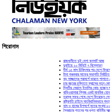
শিরোনাম
রাজধানীতে দুই মেগা কনসার্ট আজ
দুবাইয়ে ২০ মিনিটে ৭ বিস্ফোরণ
দীর্ঘ ১৫ মাস চিকিৎসার পর দেশে ফিরলেন ইলিয়াস
টানা পঞ্চমবার সাফের সভাপতি নির্বাচিত কাজী সাল
বড় সাজ্জাদের পরামর্শে ভারতে পালাতে চেয়েছ
চার বছরের চুক্তিতে ফ্রান্সের নতুন কোচ জিদান
দ্বিতীয় মেয়াদে ইতালির কোচ হচ্ছেন মানচিনি
বাড়িওয়ালারা প্লিজ একটু মানবিক হোন: মনিরা মি
তুরস্ক সফর শেষে দেশে ফিরেছেন সেনাপ্রধান
রাষ্ট্রপতি চাইলে সাংবিধানিকভাবে পদত্যাগ করতে পা
হাম ও হামের উপসর্গে মৃতের সংখ্যা ৮০০ ছাড়াল
স্বৈরাচার পতনের পর গুপ্ত বাহিনীর আত্মপ্রকাশ: প্