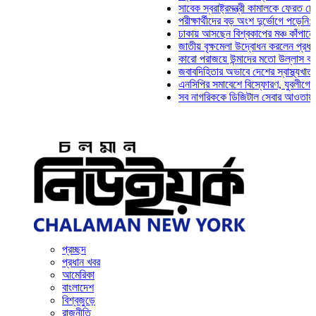
সাবেক স্বরাষ্ট্রমন্ত্রী কামালকে ফেরত চেয়ে দিল্
পরীক্ষার্থীদের বড় অংশ দুর্ভোগে পড়েনি: ড. মাহ্
ঢাকায় আসছেন বিশ্বকাপের মঞ্চ কাঁপানো সেই সঞ্
জাতীয় বৃক্ষমেলা উদ্বোধন করলেন প্রধানমন্ত্রী
কারো পরাজয়ে উন্মাদের মতো উল্লাস করতে হয় ন
জবাবদিহিতার অভাবে দেশের স্বাস্থ্যখাত নানা 
এনসিপির সমাবেশে বিস্ফোরণ, যুবলীগের দুই নেত
সব নাগরিককে ডিজিটাল সেবার আওতায় আনতে হবে:
প্রচ্ছদ
প্রধান খবর
আমেরিকা
বাংলাদেশ
বিশ্বজুড়ে
রাজনীতি