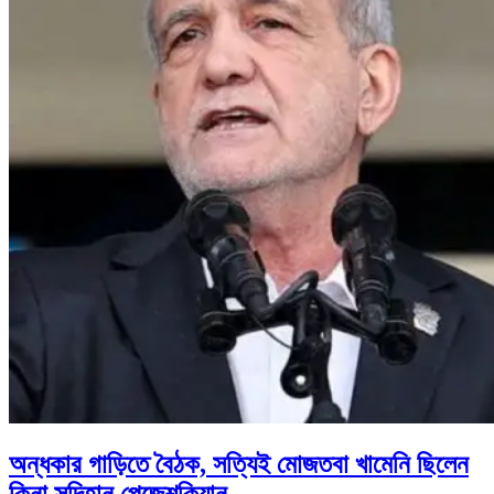
অন্ধকার গাড়িতে বৈঠক, সত্যিই মোজতবা খামেনি ছিলেন