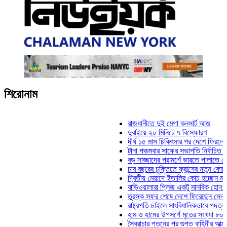
শিরোনাম
রাজধানীতে দুই মেগা কনসার্ট আজ
দুবাইয়ে ২০ মিনিটে ৭ বিস্ফোরণ
দীর্ঘ ১৫ মাস চিকিৎসার পর দেশে ফিরলেন ইলিয়াস
টানা পঞ্চমবার সাফের সভাপতি নির্বাচিত কাজী সালা
বড় সাজ্জাদের পরামর্শে ভারতে পালাতে চেয়েছি
চার বছরের চুক্তিতে ফ্রান্সের নতুন কোচ জিদান
দ্বিতীয় মেয়াদে ইতালির কোচ হচ্ছেন মানচিনি
বাড়িওয়ালারা প্লিজ একটু মানবিক হোন: মনিরা মিঠ
তুরস্ক সফর শেষে দেশে ফিরেছেন সেনাপ্রধান 
রাষ্ট্রপতি চাইলে সাংবিধানিকভাবে পদত্যাগ করতে পার
হাম ও হামের উপসর্গে মৃতের সংখ্যা ৮০০ ছাড়াল
স্বৈরাচার পতনের পর গুপ্ত বাহিনীর আত্মপ্রকাশ: প্