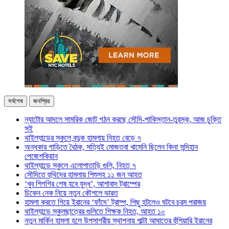
সর্বশেষ
জনপ্রিয়
ন্যাটোর আদলে সামরিক জোট গঠন করছে সৌদি-পাকিস্তান-তুরস্ক, আজ চুক্তি
সই
থাইল্যান্ডের স্কুলে বন্দুক হামলায় নিহত বেড়ে ৭
অন্ধকার গাড়িতে বৈঠক, সত্যিই মোজতবা খামেনি ছিলেন কিনা সন্দিহান
পেজেশকিয়ান
থাইল্যান্ডে স্কুলে এলোপাতাড়ি গুলি, নিহত ৭
সৌদিতে হুথিদের হামলায় শিশুসহ ১১ জন আহত
‘খুব শিগগির শেষ হবে যুদ্ধ’, আশাবাদ ট্রাম্পের
চিকেন নেক নিয়ে নতুন কৌশলে ভারত
হামলা করতে গিয়ে ইরানের ‘ফাঁদে’ ট্রাম্প, পিছু হটলেও ঘটবে চরম পরাজয়
থাইল্যান্ডে স্কুলছাত্রের গুলিতে শিক্ষক নিহত, আহত ১০
নতুন মার্কিন হামলা হলে উপসাগরীয় স্থাপনায় পাল্টা আঘাতের হুঁশিয়ারি ইরানের