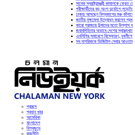
সাবেক স্বরাষ্ট্রমন্ত্রী কামালকে ফেরত চেয়ে দিল্ল
পরীক্ষার্থীদের বড় অংশ দুর্ভোগে পড়েনি: ড. মাহ্‌
ঢাকায় আসছেন বিশ্বকাপের মঞ্চ কাঁপানো সেই সঞ্জ
জাতীয় বৃক্ষমেলা উদ্বোধন করলেন প্রধানমন্ত্রী
কারো পরাজয়ে উন্মাদের মতো উল্লাস করতে হয় ন
জবাবদিহিতার অভাবে দেশের স্বাস্থ্যখাত নানা স
এনসিপির সমাবেশে বিস্ফোরণ, যুবলীগের দুই নেতা
সব নাগরিককে ডিজিটাল সেবার আওতায় আনতে হবে:
প্রচ্ছদ
প্রধান খবর
আমেরিকা
বাংলাদেশ
বিশ্বজুড়ে
রাজনীতি