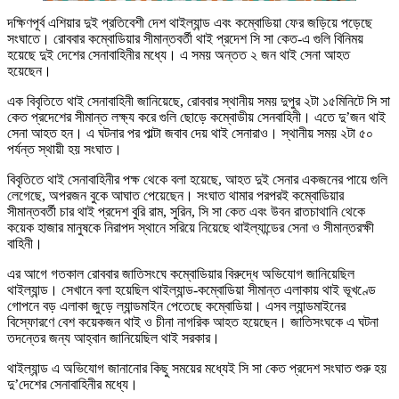
দক্ষিণপূর্ব এশিয়ার দুই প্রতিবেশী দেশ থাইল্যান্ড এবং কম্বোডিয়া ফের জড়িয়ে পড়েছে
সংঘাতে। রোববার কম্বোডিয়ার সীমান্তবর্তী থাই প্রদেশ সি সা কেত-এ গুলি বিনিময়
হয়েছে দুই দেশের সেনাবাহিনীর মধ্যে। এ সময় অন্তত ২ জন থাই সেনা আহত
হয়েছেন।
এক বিবৃতিতে থাই সেনাবাহিনী জানিয়েছে, রোববার স্থানীয় সময় দুপুর ২টা ১৫মিনিটে সি সা
কেত প্রদেশের সীমান্ত লক্ষ্য করে গুলি ছোড়ে কম্বোডীয় সেনবাহিনী। এতে দু’জন থাই
সেনা আহত হন। এ ঘটনার পর পাল্টা জবাব দেয় থাই সেনারাও। স্থানীয় সময় ২টা ৫০
পর্যন্ত স্থায়ী হয় সংঘাত।
বিবৃতিতে থাই সেনাবাহিনীর পক্ষ থেকে বলা হয়েছে, আহত দুই সেনার একজনের পায়ে গুলি
লেগেছে, অপরজন বুকে আঘাত পেয়েছেন। সংঘাত থামার পরপরই কম্বোডিয়ার
সীমান্তবর্তী চার থাই প্রদেশ বুরি রাম, সুরিন, সি সা কেত এবং উবন রাতচাথানি থেকে
কয়েক হাজার মানুষকে নিরাপদ স্থানে সরিয়ে নিয়েছে থাইল্যান্ডের সেনা ও সীমান্তরক্ষী
বাহিনী।
এর আগে গতকাল রোববার জাতিসংঘে কম্বোডিয়ার বিরুদ্ধে অভিযোগ জানিয়েছিল
থাইল্যান্ড। সেখানে বলা হয়েছিল থাইল্যান্ড-কম্বোডিয়া সীমান্ত এলাকায় থাই ভূখণ্ডে
গোপনে বড় এলাকা জুড়ে ল্যান্ডমাইন পেতেছে কম্বোডিয়া। এসব ল্যান্ডমাইনের
বিস্ফোরণে বেশ কয়েকজন থাই ও চীনা নাগরিক আহত হয়েছেন। জাতিসংঘকে এ ঘটনা
তদন্তের জন্য আহ্বান জানিয়েছিল থাই সরকার।
থাইল্যান্ড এ অভিযোগ জানানোর কিছু সময়ের মধ্যেই সি সা কেত প্রদেশ সংঘাত শুরু হয়
দু’দেশের সেনাবাহিনীর মধ্যে।