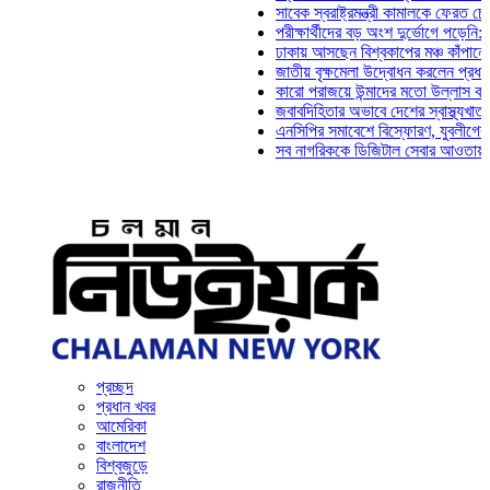
সাবেক স্বরাষ্ট্রমন্ত্রী কামালকে ফেরত চেয়ে দিল্
পরীক্ষার্থীদের বড় অংশ দুর্ভোগে পড়েনি: ড. মাহ্
ঢাকায় আসছেন বিশ্বকাপের মঞ্চ কাঁপানো সেই সঞ্
জাতীয় বৃক্ষমেলা উদ্বোধন করলেন প্রধানমন্ত্রী
কারো পরাজয়ে উন্মাদের মতো উল্লাস করতে হয় ন
জবাবদিহিতার অভাবে দেশের স্বাস্থ্যখাত নানা স
এনসিপির সমাবেশে বিস্ফোরণ, যুবলীগের দুই নেতা
সব নাগরিককে ডিজিটাল সেবার আওতায় আনতে হবে:
প্রচ্ছদ
প্রধান খবর
আমেরিকা
বাংলাদেশ
বিশ্বজুড়ে
রাজনীতি