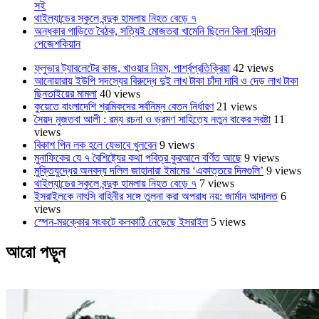
সই
থাইল্যান্ডের স্কুলে বন্দুক হামলায় নিহত বেড়ে ৭
অন্ধকার গাড়িতে বৈঠক, সত্যিই মোজতবা খামেনি ছিলেন কিনা সন্দিহান
পেজেশকিয়ান
ফ্লুভার ট্যাবলেটের কাজ, খাওয়ার নিয়ম, পার্শ্বপ্রতিক্রিয়া
42 views
আনোয়ারায় ইউপি সদস্যের বিরুদ্ধে দুই লাখ টাকা চাঁদা দাবি ও দেড় লাখ টাকা
ছিনতাইয়ের মামলা
40 views
কুয়েতে বাংলাদেশি শ্রমিকদের সর্বনিম্ন বেতন নির্ধারণ
21 views
সৈয়দ মুজতবা আলী : রম্য রচনা ও ভ্রমণ সাহিত্যে নতুন বাকের স্রষ্টা
11
views
বিকাশ পিন লক হলে যেভাবে খুলবেন
9 views
মুনাফিকের যে ৭ বৈশিষ্ট্যের কথা পবিত্র কুরআনে বর্ণিত আছে
9 views
মুক্তিযুদ্ধের অনবদ্য দলিল জাহানারা ইমামের ‘একাত্তরে দিনগুলি’
9 views
থাইল্যান্ডের স্কুলে বন্দুক হামলায় নিহত বেড়ে ৭
7 views
ইসরাইলকে নাৎসি বাহিনীর সঙ্গে তুলনা করা অপরাধ নয়: জার্মান আদালত
6
views
স্পেন-মরক্কোর সংকটে কলকাঠি নেড়েছে ইসরাইল
5 views
আরো পড়ুন