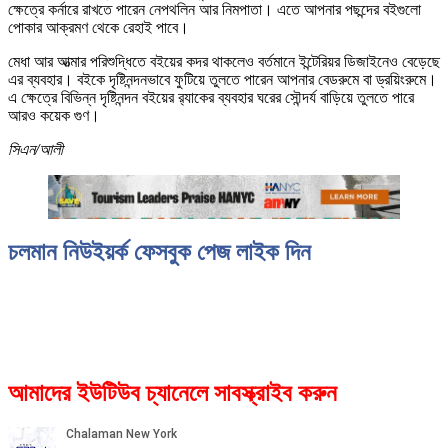
ক্ষেত্রে কর্নারে রাখতে পারেন নেপথলিন আর নিমপাতা। এতে আপনার পছন্দের বইগুলো
পোকার আক্রমণ থেকে রেহাই পাবে।
মেধা আর আত্মার পরিশুদ্ধিতে বইয়ের কদর থাকলেও বর্তমানে ইন্টেরিয়র ডিজাইনেও বেড়েছে
এর ব্যবহার। বইকে দৃষ্টিনন্দনভাবে ফুটিয়ে তুলতে পারেন আপনার বেডরুমে বা ড্রয়িংরুমে।
এ ক্ষেত্রে বিভিন্ন দৃষ্টিনন্দন বইয়ের র‌্যাকের ব্যবহার ঘরের সৌন্দর্য বাড়িয়ে তুলতে পারে
আরও কয়েক গুণ।
সিএন/আলী
চলমান নিউইয়র্ক ফেসবুক পেজ লাইক দিন
আমাদের ইউটিউব চ্যানেলে সাবস্ক্রাইব করুন