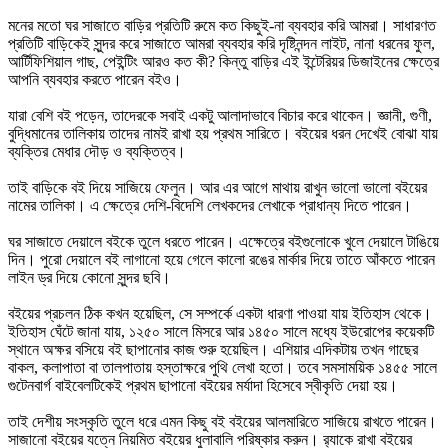
মনের মতো ঘর সাজাতে বাড়ির প্রতিটি রুমে কত কিছুই-না ব্যবহার করি আমরা। সাধারণত
প্রতিটি বাড়িকেই সুন্দর করে সাজাতে আমরা ব্যবহার করি দৃষ্টিনন্দন লাইট, নানা ধরনের ফুল,
আর্টিফিশিয়াল গাছ, পেইন্টিং আরও কত কী? কিন্তু বাড়ির এই ইন্টেরিয়র ডিজাইনের ক্ষেত্রে
আপনি ব্যবহার করতে পারেন বইও।
যারা বেশি বই পড়েন, তাদেরকে সবাই একটু আলাদাভাবে বিচার করে থাকেন। জ্ঞানী, গুণী,
বুদ্ধিমানের তালিকায় তাদের নামই রাখা হয় প্রথম সারিতে। বইয়ের ধরন দেখেই বোঝা যায়
ব্যক্তির মেধার দৌড় ও ব্যক্তিত্ব।
তাই বাড়িকে বই দিয়ে সাজিয়ে ফেলুন। আর এর আগে মাথায় রাখুন ভালো ভালো বইয়ের
নামের তালিকা। এ ক্ষেত্রে দেশি-বিদেশি লেখকদের লেখাকে প্রাধান্য দিতে পারেন।
ঘর সাজাতে দেয়ালে বইকে তুলে ধরতে পারেন। এক্ষেত্রে বইগুলোকে খুলে দেয়ালে টাঙিয়ে
দিন। পুরো দেয়ালে বই লাগানো হয়ে গেলে কালো রঙের মার্কার দিয়ে তাতে আঁকতে পারেন
লাইন ড্র দিয়ে কোনো সুন্দর ছবি।
বইয়ের প্রচলন ঠিক কখন হয়েছিল, সে সম্পর্কে একটা ধারণা পাওয়া যায় ইতিহাস থেকে।
ইতিহাস ঘেঁটে জানা যায়, ১২৫০ সালে মিসরে আর ১৪৫০ সালে মধ্যে ইউরোপের কয়েকটি
স্থানে অক্ষর বসিয়ে বই ছাপানোর কাজ শুরু হয়েছিল। এশিয়ার এদিকটায় তখন গাছের
বাকল, কলাপাতা বা তালপাতায় হস্তাক্ষরে পুথি লেখা হতো। তবে সমসাময়িক ১৪৫৫ সালে
গুটেনবার্গ বাইবেলটিকেই প্রথম ছাপানো বইয়ের মর্যাদা হিসেবে স্বীকৃতি দেয়া হয়।
তাই দেশীয় সংস্কৃতি তুলে ধরে এমন কিছু বই বইয়ের আলমারিতে সাজিয়ে রাখতে পারেন।
সাজানো বইয়ের যত্নে নিয়মিত বইয়ের ধুলাবালি পরিষ্কার করুন। র‌্যাকে রাখা বইয়ের