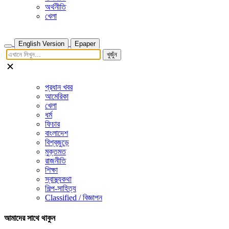
অর্থনীতি
খেলা
English Version
Epaper
খুজুঁন
প্রধান খবর
আমেরিকা
খেলা
ধর্ম
ফিচার
বাংলাদেশ
বিশ্বজুড়ে
মুক্তমত
রাজনীতি
শিক্ষা
স্বাস্থ্যকথা
শিল্প-সাহিত্য
Classified / বিজ্ঞাপন
আমাদের সাথে থাকুন