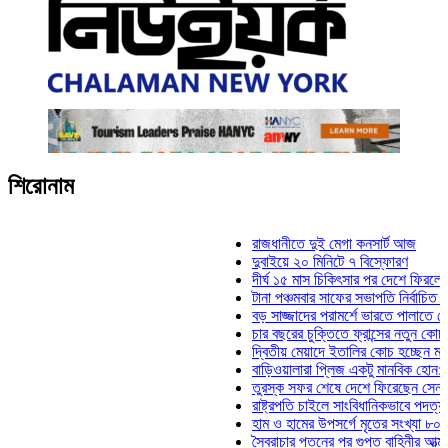
শিরোনাম
রাজধানীতে দুই মেগা কনসার্ট আজ
দুবাইয়ে ২০ মিনিটে ৭ বিস্ফোরণ
দীর্ঘ ১৫ মাস চিকিৎসার পর দেশে ফিরলেন ইলিয়াস
টানা পঞ্চমবার সাফের সভাপতি নির্বাচিত কাজী সাল
বড় সাজ্জাদের পরামর্শে ভারতে পালাতে চেয়েছি
চার বছরের চুক্তিতে ফ্রান্সের নতুন কোচ জিদান
দ্বিতীয় মেয়াদে ইতালির কোচ হচ্ছেন মানচিনি
বাড়িওয়ালারা প্লিজ একটু মানবিক হোন: মনিরা মিঠ
তুরস্ক সফর শেষে দেশে ফিরেছেন সেনাপ্রধান
রাষ্ট্রপতি চাইলে সাংবিধানিকভাবে পদত্যাগ করতে পার
হাম ও হামের উপসর্গে মৃতের সংখ্যা ৮০০ ছাড়াল
স্বৈরাচার পতনের পর গুপ্ত বাহিনীর আত্মপ্রকাশ: প্