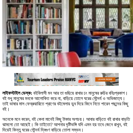
লাইফস্টাইল ডেস্ক:
বইবিলাসী মন আর তা গুছিয়ে রাখার ঢং মানুষের রুচির বহিঃপ্রকাশ।
বই শুধু মানুষের মনকে আলোকিত করে না, বাড়িয়ে তোলে ঘরের সৌন্দর্য ও অভিজাত্য।
তাই ভাষার মাস ফেব্রুয়ারিতে প্রাণের বইমেলায় ডুব দিয়ে কিনে নিতে পারেন পছন্দের কিছু
বই।
অনেকে মনে করেন, বই কেনা মানেই কিছু টাকার অপচয়। আবার বাড়িতে বই রাখার বাড়তি
ঝামলো তো আছেই। কি তাইতো? আপনার দৃষ্টিভঙ্গি যদি এমন হয় তবে জেনে রাখুন, বই
দিয়েই কিন্তু ঘরের সৌন্দর্য দ্বিগুণ বাড়িয়ে তোলা সম্ভব।