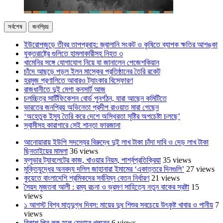
সর্বশেষ
জনপ্রিয়
ইউরোপজুড়ে তীব্র তাপপ্রবাহ: জ্বালানি সংকট ও কৃষিতে ব্যাপক ক্ষতির আশঙ্কা
যুক্তরাষ্ট্রে গুলিতে হামলাকারীসহ নিহত ৩
খামেনির সঙ্গে যোগাযোগ নিয়ে যা জানালেন পেজেশকিয়ান
চাঁদে আছড়ে পড়ল ইলন মাস্কের প্রতিষ্ঠানের তৈরি রকেট
হরমুজ প্রণালিতে আবারও ট্যাংকার বিস্ফোরণ
রাজধানীতে দুই মেগা কনসার্ট আজ
চলচ্চিত্র সার্টিফিকেশন বোর্ড পুনর্গঠন, যারা আছেন কমিটিতে
ভারতের জনপ্রিয় অভিনেতা প্রদীপ রাওয়াত মারা গেছেন
‘অহেতুক ইস্যু তৈরি করে দেশে অস্থিরতা সৃষ্টির অপচেষ্টা চলছে’
স্বামীসহ কারাগারে সেই শান্তা ফারজানা
আনোয়ারায় ইউপি সদস্যের বিরুদ্ধে দুই লাখ টাকা চাঁদা দাবি ও দেড় লাখ টাকা
ছিনতাইয়ের মামলা
36 views
ফ্লুভার ট্যাবলেটের কাজ, খাওয়ার নিয়ম, পার্শ্বপ্রতিক্রিয়া
35 views
মুক্তিযুদ্ধের অনবদ্য দলিল জাহানারা ইমামের ‘একাত্তরে দিনগুলি’
27 views
কুয়েতে বাংলাদেশি শ্রমিকদের সর্বনিম্ন বেতন নির্ধারণ
21 views
সৈয়দ মুজতবা আলী : রম্য রচনা ও ভ্রমণ সাহিত্যে নতুন বাকের স্রষ্টা
15
views
১ আগস্ট বিশ্ব মাতৃদুগ্ধ দিবস: মায়ের দুধ শিশুর সবচেয়ে উৎকৃষ্ট খাবার ও পানীয়
7
views
বিকাশ পিন লক হলে যেভাবে খুলবেন
6 views