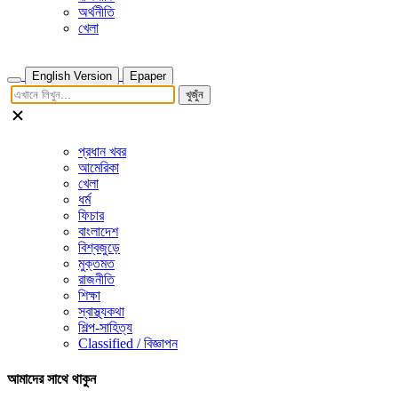
অর্থনীতি
খেলা
English Version
Epaper
খুজুঁন
প্রধান খবর
আমেরিকা
খেলা
ধর্ম
ফিচার
বাংলাদেশ
বিশ্বজুড়ে
মুক্তমত
রাজনীতি
শিক্ষা
স্বাস্থ্যকথা
শিল্প-সাহিত্য
Classified / বিজ্ঞাপন
আমাদের সাথে থাকুন