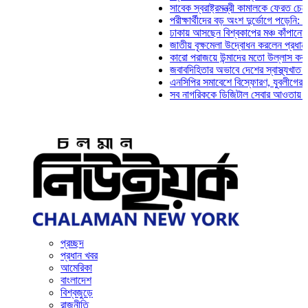
সাবেক স্বরাষ্ট্রমন্ত্রী কামালকে ফেরত চেয়ে দিল্
পরীক্ষার্থীদের বড় অংশ দুর্ভোগে পড়েনি: ড. মাহ্
ঢাকায় আসছেন বিশ্বকাপের মঞ্চ কাঁপানো সেই সঞ
জাতীয় বৃক্ষমেলা উদ্বোধন করলেন প্রধানমন্ত্রী
কারো পরাজয়ে উন্মাদের মতো উল্লাস করতে হয় 
জবাবদিহিতার অভাবে দেশের স্বাস্থ্যখাত নানা 
এনসিপির সমাবেশে বিস্ফোরণ, যুবলীগের দুই নেত
সব নাগরিককে ডিজিটাল সেবার আওতায় আনতে হবে
প্রচ্ছদ
প্রধান খবর
আমেরিকা
বাংলাদেশ
বিশ্বজুড়ে
রাজনীতি