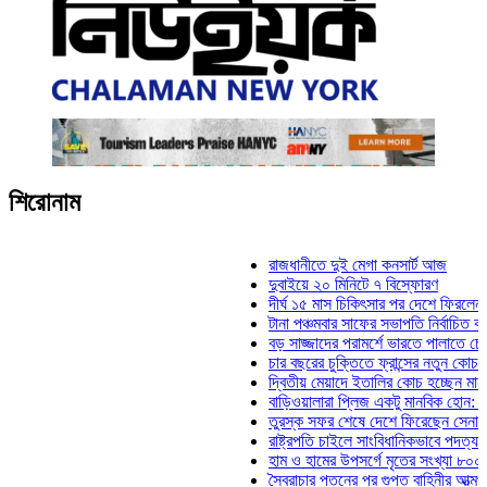
শিরোনাম
রাজধানীতে দুই মেগা কনসার্ট আজ
দুবাইয়ে ২০ মিনিটে ৭ বিস্ফোরণ
দীর্ঘ ১৫ মাস চিকিৎসার পর দেশে ফিরলেন ইলিয়া
টানা পঞ্চমবার সাফের সভাপতি নির্বাচিত কাজী সা
বড় সাজ্জাদের পরামর্শে ভারতে পালাতে চেয়েছ
চার বছরের চুক্তিতে ফ্রান্সের নতুন কোচ জিদান
দ্বিতীয় মেয়াদে ইতালির কোচ হচ্ছেন মানচিনি
বাড়িওয়ালারা প্লিজ একটু মানবিক হোন: মনিরা মি
তুরস্ক সফর শেষে দেশে ফিরেছেন সেনাপ্রধান
রাষ্ট্রপতি চাইলে সাংবিধানিকভাবে পদত্যাগ করতে পা
হাম ও হামের উপসর্গে মৃতের সংখ্যা ৮০০ ছাড়া
স্বৈরাচার পতনের পর গুপ্ত বাহিনীর আত্মপ্রকাশ: প