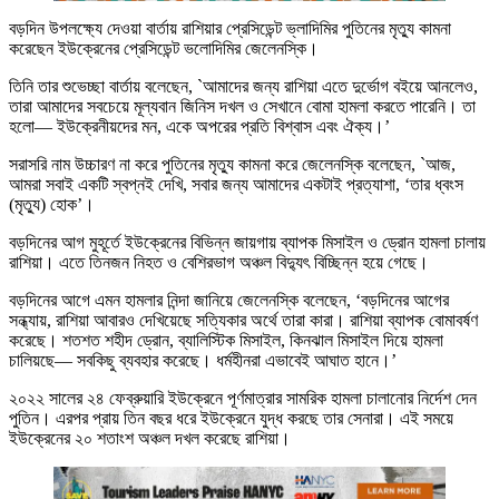
বড়দিন উপলক্ষ্যে দেওয়া বার্তায় রাশিয়ার প্রেসিডেন্ট ভ্লাদিমির পুতিনের মৃত্যু কামনা
করেছেন ইউক্রেনের প্রেসিডেন্ট ভলোদিমির জেলেনস্কি।
তিনি তার শুভেচ্ছা বার্তায় বলেছেন, `আমাদের জন্য রাশিয়া এতে দুর্ভোগ বইয়ে আনলেও,
তারা আমাদের সবচেয়ে মূল্যবান জিনিস দখল ও সেখানে বোমা হামলা করতে পারেনি। তা
হলো— ইউক্রেনীয়দের মন, একে অপরের প্রতি বিশ্বাস এবং ঐক্য।’
সরাসরি নাম উচ্চারণ না করে পুতিনের মৃত্যু কামনা করে জেলেনস্কি বলেছেন, `আজ,
আমরা সবাই একটি স্বপ্নই দেখি, সবার জন্য আমাদের একটাই প্রত্যাশা, ‘তার ধ্বংস
(মৃত্যু) হোক’।
বড়দিনের আগ মুহূর্তে ইউক্রেনের বিভিন্ন জায়গায় ব্যাপক মিসাইল ও ড্রোন হামলা চালায়
রাশিয়া। এতে তিনজন নিহত ও বেশিরভাগ অঞ্চল বিদ্যুৎ বিচ্ছিন্ন হয়ে গেছে।
বড়দিনের আগে এমন হামলার নিন্দা জানিয়ে জেলেনস্কি বলেছেন, ‘বড়দিনের আগের
সন্ধ্যায়, রাশিয়া আবারও দেখিয়েছে সত্যিকার অর্থে তারা কারা। রাশিয়া ব্যাপক বোমাবর্ষণ
করেছে। শতশত শহীদ ড্রোন, ব্যালিস্টিক মিসাইল, কিনঝাল মিসাইল দিয়ে হামলা
চালিয়ছে— সবকিছু ব্যবহার করেছে। ধর্মহীনরা এভাবেই আঘাত হানে।’
২০২২ সালের ২৪ ফেব্রুয়ারি ইউক্রেনে পূর্ণমাত্রার সামরিক হামলা চালানোর নির্দেশ দেন
পুতিন। এরপর প্রায় তিন বছর ধরে ইউক্রেনে যুদ্ধ করছে তার সেনারা। এই সময়ে
ইউক্রেনের ২০ শতাংশ অঞ্চল দখল করেছে রাশিয়া।