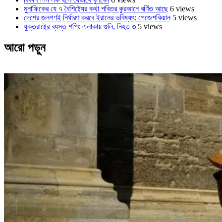
মুনাফিকের যে ৭ বৈশিষ্ট্যের কথা পবিত্র কুরআনে বর্ণিত আছে
6 views
দেশের জনগণই নির্ধারণ করবে ইরানের ভবিষ্যৎ: পেজেশকিয়ান
5 views
যুক্তরাষ্ট্রে ব্যস্ত শপিং এলাকায় গুলি, নিহত ৩
5 views
আরো পড়ুন