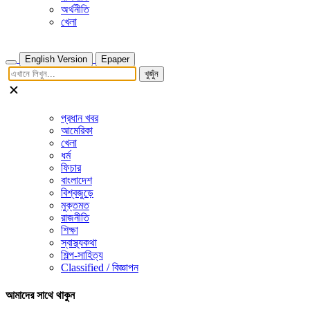
অর্থনীতি
খেলা
English Version
Epaper
খুজুঁন
প্রধান খবর
আমেরিকা
খেলা
ধর্ম
ফিচার
বাংলাদেশ
বিশ্বজুড়ে
মুক্তমত
রাজনীতি
শিক্ষা
স্বাস্থ্যকথা
শিল্প-সাহিত্য
Classified / বিজ্ঞাপন
আমাদের সাথে থাকুন