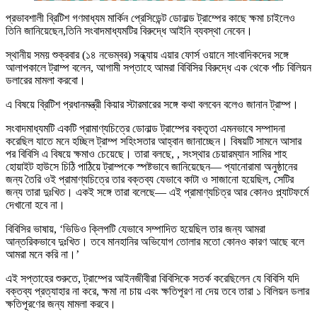
প্রভাবশালী ব্রিটিশ গণমাধ্যম মার্কিন প্রেসিডেন্ট ডোনাল্ড ট্রাম্পের কাছে ক্ষমা চাইলেও
তিনি জানিয়েছেন,তিনি সংবাদমাধ্যমটির বিরুদ্ধে আইনি ব্যবস্থা নেবেন।
স্থানীয় সময় শুক্রবার (১৪ নভেম্বর) সন্ধ্যায় এয়ার ফোর্স ওয়ানে সাংবাদিকদের সঙ্গে
আলাপকালে ট্রাম্প বলেন, আগামী সপ্তাহে আমরা বিবিসির বিরুদ্ধে এক থেকে পাঁচ বিলিয়ন
ডলারের মামলা করবো।
এ বিষয়ে ব্রিটিশ প্রধানমন্ত্রী কিয়ার স্টারমারের সঙ্গে কথা বলবেন বলেও জানান ট্রাম্প।
সংবাদমাধ্যমটি একটি প্রামাণ্যচিত্রে ডোনাল্ড ট্রাম্পের বক্তৃতা এমনভাবে সম্পাদনা
করেছিল যাতে মনে হচ্ছিল ট্রাম্প সহিংসতার আহ্বান জানাচ্ছেন। বিষয়টি সামনে আসার
পর বিবিসি এ বিষয়ে ক্ষমাও চেয়েছে। তারা বলছে, , সংস্থার চেয়ারম্যান সামির শাহ
হোয়াইট হাউসে চিঠি পাঠিয়ে ট্রাম্পকে স্পষ্টভাবে জানিয়েছেন— প্যানোরামা অনুষ্ঠানের
জন্য তৈরি ওই প্রামাণ্যচিত্রে তার বক্তব্য যেভাবে কাটা ও সাজানো হয়েছিল, সেটির
জন্য তারা দুঃখিত। একই সঙ্গে তারা বলেছে— এই প্রামাণ্যচিত্র আর কোনও প্ল্যাটফর্মে
দেখানো হবে না।
বিবিসির ভাষায়, ‘ভিডিও ক্লিপটি যেভাবে সম্পাদিত হয়েছিল তার জন্য আমরা
আন্তরিকভাবে দুঃখিত। তবে মানহানির অভিযোগ তোলার মতো কোনও কারণ আছে বলে
আমরা মনে করি না।’
এই সপ্তাহের শুরুতে, ট্রাম্পের আইনজীবীরা বিবিসিকে সতর্ক করেছিলেন যে বিবিসি যদি
বক্তব্য প্রত্যাহার না করে, ক্ষমা না চায় এবং ক্ষতিপূরণ না দেয় তবে তারা ১ বিলিয়ন ডলার
ক্ষতিপূরণের জন্য মামলা করবে।