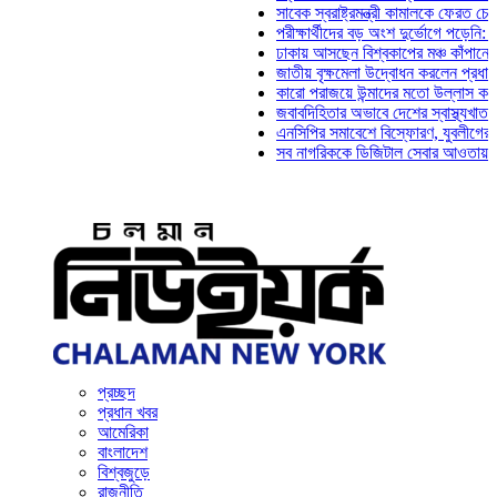
সাবেক স্বরাষ্ট্রমন্ত্রী কামালকে ফেরত চেয়ে দিল্ল
পরীক্ষার্থীদের বড় অংশ দুর্ভোগে পড়েনি: ড. মাহ্‌
ঢাকায় আসছেন বিশ্বকাপের মঞ্চ কাঁপানো সেই সঞ্জ
জাতীয় বৃক্ষমেলা উদ্বোধন করলেন প্রধানমন্ত্রী
কারো পরাজয়ে উন্মাদের মতো উল্লাস করতে হয় না
জবাবদিহিতার অভাবে দেশের স্বাস্থ্যখাত নানা স
এনসিপির সমাবেশে বিস্ফোরণ, যুবলীগের দুই নেতা
সব নাগরিককে ডিজিটাল সেবার আওতায় আনতে হবে: 
প্রচ্ছদ
প্রধান খবর
আমেরিকা
বাংলাদেশ
বিশ্বজুড়ে
রাজনীতি