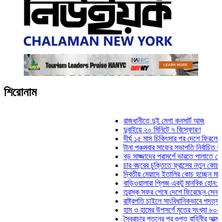
শিরোনাম
রাজধানীতে দুই মেগা কনসার্ট আজ
দুবাইয়ে ২০ মিনিটে ৭ বিস্ফোরণ
দীর্ঘ ১৫ মাস চিকিৎসার পর দেশে ফিরলেন ইলিয়াস 
টানা পঞ্চমবার সাফের সভাপতি নির্বাচিত কাজী সালা
বড় সাজ্জাদের পরামর্শে ভারতে পালাতে চেয়েছি
চার বছরের চুক্তিতে ফ্রান্সের নতুন কোচ জিদান
দ্বিতীয় মেয়াদে ইতালির কোচ হচ্ছেন মানচিনি
বাড়িওয়ালারা প্লিজ একটু মানবিক হোন: মনিরা মিঠ
তুরস্ক সফর শেষে দেশে ফিরেছেন সেনাপ্রধান 
রাষ্ট্রপতি চাইলে সাংবিধানিকভাবে পদত্যাগ করতে পার
হাম ও হামের উপসর্গে মৃতের সংখ্যা ৮০০ ছাড়াল
স্বৈরাচার পতনের পর গুপ্ত বাহিনীর আত্মপ্রকাশ: প্র