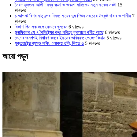
সৈয়দ মুজতবা আলী : রম্য রচনা ও ভ্রমণ সাহিত্যে নতুন বাকের স্রষ্টা
15
views
১ আগস্ট বিশ্ব মাতৃদুগ্ধ দিবস: মায়ের দুধ শিশুর সবচেয়ে উৎকৃষ্ট খাবার ও পানীয়
7
views
বিকাশ পিন লক হলে যেভাবে খুলবেন
6 views
মুনাফিকের যে ৭ বৈশিষ্ট্যের কথা পবিত্র কুরআনে বর্ণিত আছে
6 views
দেশের জনগণই নির্ধারণ করবে ইরানের ভবিষ্যৎ: পেজেশকিয়ান
5 views
যুক্তরাষ্ট্রে ব্যস্ত শপিং এলাকায় গুলি, নিহত ৩
5 views
আরো পড়ুন