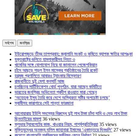
সর্বশেষ
জনপ্রিয়
ইউরোপজুড়ে তীব্র তাপপ্রবাহ: জ্বালানি সংকট ও কৃষিতে ব্যাপক ক্ষতির আশঙ্কা
যুক্তরাষ্ট্রে গুলিতে হামলাকারীসহ নিহত ৩
খামেনির সঙ্গে যোগাযোগ নিয়ে যা জানালেন পেজেশকিয়ান
চাঁদে আছড়ে পড়ল ইলন মাস্কের প্রতিষ্ঠানের তৈরি রকেট
হরমুজ প্রণালিতে আবারও ট্যাংকার বিস্ফোরণ
রাজধানীতে দুই মেগা কনসার্ট আজ
চলচ্চিত্র সার্টিফিকেশন বোর্ড পুনর্গঠন, যারা আছেন কমিটিতে
ভারতের জনপ্রিয় অভিনেতা প্রদীপ রাওয়াত মারা গেছেন
‘অহেতুক ইস্যু তৈরি করে দেশে অস্থিরতা সৃষ্টির অপচেষ্টা চলছে’
স্বামীসহ কারাগারে সেই শান্তা ফারজানা
আনোয়ারায় ইউপি সদস্যের বিরুদ্ধে দুই লাখ টাকা চাঁদা দাবি ও দেড় লাখ টাকা
ছিনতাইয়ের মামলা
36 views
ফ্লুভার ট্যাবলেটের কাজ, খাওয়ার নিয়ম, পার্শ্বপ্রতিক্রিয়া
35 views
মুক্তিযুদ্ধের অনবদ্য দলিল জাহানারা ইমামের ‘একাত্তরে দিনগুলি’
27 views
কুয়েতে বাংলাদেশি শ্রমিকদের সর্বনিম্ন বেতন নির্ধারণ
21 views