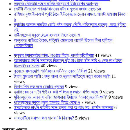
হরমুজে নৌজোট গঠনে মার্কিন উদ্যোগে ইউরোপের অনাগ্রহ
সেউটা সীমান্তে গণঅভিবাসনের ঘটনায় মৃতের সংখ্যা বেড়ে ১৪
রাশিয়ার বৃহৎ ই-কমার্স প্রতিষ্ঠানে ইউক্রেনের ড্রোন হামলা, পালটা হামলায় নিহত
৬
ন্যাটোর আদলে সামরিক জোট গঠন করছে সৌদি-পাকিস্তান-তুরস্ক, আজ চুক্তি
সই
থাইল্যান্ডের স্কুলে বন্দুক হামলায় নিহত বেড়ে ৭
অন্ধকার গাড়িতে বৈঠক, সত্যিই মোজতবা খামেনি ছিলেন কিনা সন্দিহান
পেজেশকিয়ান
ফ্লুভার ট্যাবলেটের কাজ, খাওয়ার নিয়ম, পার্শ্বপ্রতিক্রিয়া
41 views
আনোয়ারায় ইউপি সদস্যের বিরুদ্ধে দুই লাখ টাকা চাঁদা দাবি ও দেড় লাখ টাকা
ছিনতাইয়ের মামলা
40 views
কুয়েতে বাংলাদেশি শ্রমিকদের সর্বনিম্ন বেতন নির্ধারণ
21 views
সৈয়দ মুজতবা আলী : রম্য রচনা ও ভ্রমণ সাহিত্যে নতুন বাকের স্রষ্টা
11
views
বিকাশ পিন লক হলে যেভাবে খুলবেন
9 views
মুনাফিকের যে ৭ বৈশিষ্ট্যের কথা পবিত্র কুরআনে বর্ণিত আছে
9 views
মুক্তিযুদ্ধের অনবদ্য দলিল জাহানারা ইমামের ‘একাত্তরে দিনগুলি’
9 views
থাইল্যান্ডের স্কুলে বন্দুক হামলায় নিহত বেড়ে ৭
7 views
ইসরাইলকে নাৎসি বাহিনীর সঙ্গে তুলনা করা অপরাধ নয়: জার্মান আদালত
6
views
ডায়াবেটিসে ড্রাগন ফল খাওয়া কি নিরাপদ?
5 views