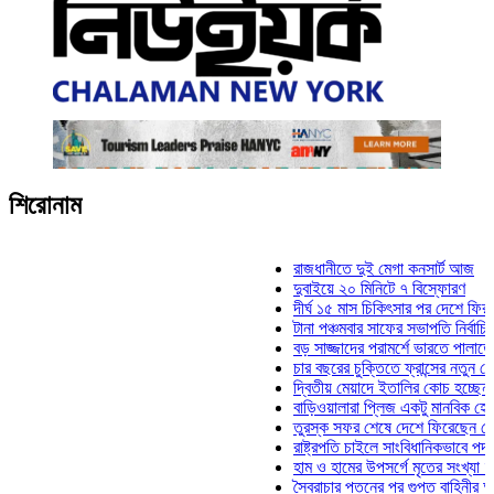
শিরোনাম
রাজধানীতে দুই মেগা কনসার্ট আজ
দুবাইয়ে ২০ মিনিটে ৭ বিস্ফোরণ
দীর্ঘ ১৫ মাস চিকিৎসার পর দেশে ফিরলেন ইলি
টানা পঞ্চমবার সাফের সভাপতি নির্বাচিত কাজী 
বড় সাজ্জাদের পরামর্শে ভারতে পালাতে চেয়
চার বছরের চুক্তিতে ফ্রান্সের নতুন কোচ জিদা
দ্বিতীয় মেয়াদে ইতালির কোচ হচ্ছেন মানচিনি
বাড়িওয়ালারা প্লিজ একটু মানবিক হোন: মনিরা 
তুরস্ক সফর শেষে দেশে ফিরেছেন সেনাপ্রধ
রাষ্ট্রপতি চাইলে সাংবিধানিকভাবে পদত্যাগ করতে 
হাম ও হামের উপসর্গে মৃতের সংখ্যা ৮০০ ছাড়
স্বৈরাচার পতনের পর গুপ্ত বাহিনীর আত্মপ্রকাশ: