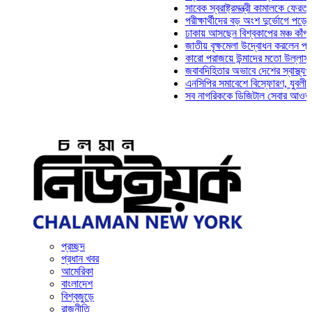
সাবেক স্বরাষ্ট্রমন্ত্রী কামালকে ফেরত চেয়ে দি
পরীক্ষার্থীদের বড় অংশ দুর্ভোগে পড়েনি: ড. মা
ঢাকায় আসছেন বিশ্বকাপের মঞ্চ কাঁপানো সেই স
জাতীয় বৃক্ষমেলা উদ্বোধন করলেন প্রধানমন্ত্রী
কারো পরাজয়ে উন্মাদের মতো উল্লাস করতে হয়
জবাবদিহিতার অভাবে দেশের স্বাস্থ্যখাত নান
এনসিপির সমাবেশে বিস্ফোরণ, যুবলীগের দুই ন
সব নাগরিককে ডিজিটাল সেবার আওতায় আনতে হব
প্রচ্ছদ
প্রধান খবর
আমেরিকা
বাংলাদেশ
বিশ্বজুড়ে
রাজনীতি