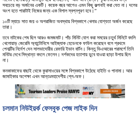
সবচেয়ে বড় অর্জনের একটি। কয়েক বছর আগেও এমন কিছু কল্পনাই করা যেত না। দলের
অংশ হতে পারাটাই নিজের জন্য এক বিশাল স্বপ্নপূরণ হবে।”
১০টি ম্যাচে সাত জয় ও অপরাজিত অবস্থায় বিশ্বকাপে খেলার যোগ্যতা অর্জন করেছে
তারা।
তবে নাটকের শেষ ছিল আরও জমজমাট। পাঁচ মিনিট যোগ করা সময়ের চতুর্থ মিনিটে বদলি
খেলোয়াড় জেরেমি অ্যান্টোনিসে আইজ্যাক হেডেনকে ফাউল করেছেন বলে প্রথমে
পেনাল্টির নির্দেশ দেন সালভাদোরীয় রেফারি ইভান বার্টন। কিন্তু ভিএআরের পরামর্শে তিনি
মনিটর দেখে সিদ্ধান্ত বদলে ফেলেন। দর্শকদের হতাশায় ডুবে যাওয়া ছাড়া উপায় ছিল
না।
কনকাকাফের বাছাই থেকে কুরাসাওয়ের সঙ্গে বিশ্বকাপে উঠেছে হাইতি ও পানামা। আর
জামাইকার অপেক্ষা এখন আন্তঃমহাদেশীয় প্লে-অফ।
চলমান নিউইয়র্ক ফেসবুক পেজ লাইক দিন