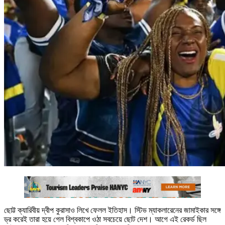
ছোট্ট ক্যারিবীয় দ্বীপ কুরাসাও লিখে ফেলল ইতিহাস। স্টিভ ম্যাকলারেনের জামাইকার সঙ্গে
ড্র করেই তারা হয়ে গেল বিশ্বকাপে ওঠা সবচেয়ে ছোট দেশ। আগে এই রেকর্ড ছিল