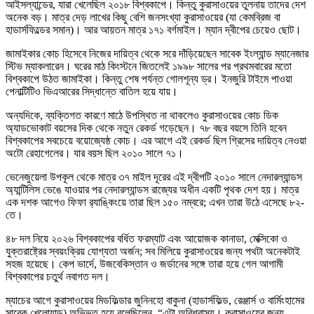
আইসল্যান্ডের, যারা খেলেছিল ২০১৮ বিশ্বকাপে। কিন্তু কুরাসাওয়ের তুলনায় তাদের দেশ
অনেক বড়। মাত্র দেড় লাখের কিছু বেশি জনসংখ্যা কুরাসাওয়ের (যা কেমব্রিজ বা
হাডার্সফিল্ডের সমান)। আর আয়তন মাত্র ১৭১ বর্গমাইল। ম্যান দ্বীপের চেয়েও ছোট।
জামাইকার কোচ হিসেবে নিজের দায়িত্ব থেকে সরে দাঁড়িয়েছেন সাবেক ইংল্যান্ড ম্যানেজার
স্টিভ ম্যাকলারেন। ঘরের মাঠ কিংস্টনে জিতলেই ১৯৯৮ সালের পর প্রথমবারের মতো
বিশ্বকাপে উঠত জামাইকা। কিন্তু শেষ পর্যন্ত গোলশূন্য ড্র। ইনজুরি টাইমে পাওয়া
পেনাল্টিটিও ভিএআরের সিদ্ধান্তে বাতিল হয়ে যায়।
অন্যদিকে, ব্যক্তিগত কারণে মাঠে উপস্থিত না থাকলেও কুরাসাওয়ের কোচ ডিক
অ্যাডভোকাট বয়সের দিক থেকে নতুন রেকর্ড গড়েছেন। ৭৮ বছর বয়সে তিনি হবেন
বিশ্বকাপের সবচেয়ে বয়োজ্যেষ্ঠ কোচ। এর আগে এই রেকর্ড ছিল গ্রিসের দায়িত্ব নেওয়া
অটো রেহাগেলের। যার বয়স ছিল ২০১০ সালে ৭১।
ভেনেজুয়েলা উপকূল থেকে মাত্র ৩৭ মাইল দূরের এই দ্বীপটি ২০১০ সালে নেদারল্যান্ডস
অ্যান্টিলিস ভেঙে যাওয়ার পর নেদারল্যান্ডস রাজ্যের অধীন একটি পৃথক দেশ হয়। মাত্র
এক দশক আগেও ফিফা র‍্যাঙ্কিংয়ে তারা ছিল ১৫০ নম্বরে; এখন তারা উঠে এসেছে ৮২-
তে।
৪৮ দল নিয়ে ২০২৬ বিশ্বকাপের বর্ধিত ফরম্যাট এবং আয়োজক কানাডা, মেক্সিকো ও
যুক্তরাষ্ট্রের স্বয়ংক্রিয় যোগ্যতা অর্জন; সব মিলিয়ে কুরাসাওয়ের জন্য পথটা অনেকটাই
সহজ হয়েছে। কেপ ভার্দে, উজবেকিস্তান ও জর্ডানের সঙ্গে তারা হয়ে গেল আগামী
বিশ্বকাপের চতুর্থ নবাগত দল।
ম্যাচের আগে কুরাসাওয়ের মিডফিল্ডার জুনিনহো বাকুনা (হাডার্সফিল্ড, রেঞ্জার্স ও বার্মিংহামের
সাবেক খেলোয়াড়) অভিভূত হয়ে বলেছিলেন, “এটা অবিশ্বাস্য। কুরাসাওয়ের জন্য