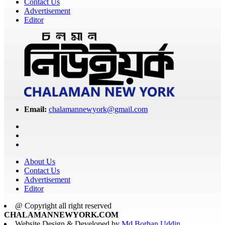
Contact Us
Advertisement
Editor
Email:
chalamannewyork@gmail.com
About Us
Contact Us
Advertisement
Editor
@ Copyright all right reserved
CHALAMANNEWYORK.COM
Website Design & Developed by
Md Borhan Uddin