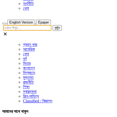
অর্থনীতি
খেলা
English Version
Epaper
খুজুঁন
প্রধান খবর
আমেরিকা
খেলা
ধর্ম
ফিচার
বাংলাদেশ
বিশ্বজুড়ে
মুক্তমত
রাজনীতি
শিক্ষা
স্বাস্থ্যকথা
শিল্প-সাহিত্য
Classified / বিজ্ঞাপন
আমাদের সাথে থাকুন