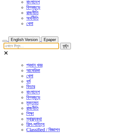
বাংলাদেশ
বিশ্বজুড়ে
রাজনীতি
অর্থনীতি
খেলা
English Version
Epaper
খুজুঁন
প্রধান খবর
আমেরিকা
খেলা
ধর্ম
ফিচার
বাংলাদেশ
বিশ্বজুড়ে
মুক্তমত
রাজনীতি
শিক্ষা
স্বাস্থ্যকথা
শিল্প-সাহিত্য
Classified / বিজ্ঞাপন