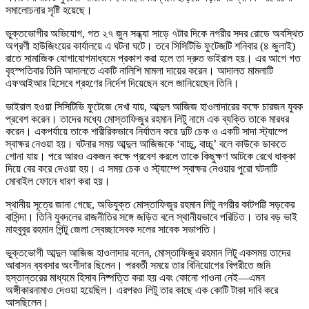
সমালোচনার সৃষ্টি হয়েছে।
ভুক্তভোগীর অভিযোগ, গত ২৭ জুন সন্ধ্যা সাড়ে ৭টার দিকে নগরীর সদর রোডে অবস্থিত
অগ্রণী হাউজিংয়ের কার্যালয়ে এ ঘটনা ঘটে। তবে সিসিটিভি ফুটেজটি শনিবার (৪ জুলাই)
রাতে সামাজিক যোগাযোগমাধ্যমে প্রকাশ করা হলে তা দ্রুত ভাইরাল হয়। এর আগে গত
বৃহস্পতিবার তিনি আদালতে একটি নালিশি মামলা দায়ের করেন। আদালত মামলাটি
এফআইআর হিসেবে গ্রহণের নির্দেশ দিয়েছেন বলে জানিয়েছেন তিনি।
ভাইরাল হওয়া সিসিটিভি ফুটেজে দেখা যায়, আব্দুল আজিজ হাওলাদারের কক্ষে চারজন যুবক
প্রবেশ করেন। তাদের মধ্যে মোস্তাফিজুর রহমান লিটু নামে এক ব্যক্তি তাকে মারধর
করেন। একপর্যায়ে তাকে শারীরিকভাবে নির্যাতন করে দুটি চেক ও একটি সাদা স্ট্যাম্পে
স্বাক্ষর নেওয়া হয়। ঘটনার সময় আব্দুল আজিজকে ‘বাচ্চু, বাচ্চু’ বলে কাউকে ডাকতে
শোনা যায়। পরে আরও একজন কক্ষে প্রবেশ করলে তাকে কিছুক্ষণ আটকে রেখে ধাক্কা
দিয়ে বের করে দেওয়া হয়। এ সময় চেক ও স্ট্যাম্পে স্বাক্ষর নেওয়ার পুরো ঘটনাটি
মোবাইল ফোনে ধারণ করা হয়।
স্থানীয় সূত্রে জানা গেছে, অভিযুক্ত মোস্তাফিজুর রহমান লিটু নগরীর কাটপট্টি সড়কের
বাসিন্দা। তিনি যুবদলের রাজনীতির সঙ্গে জড়িত বলে স্থানীয়ভাবে পরিচিত। তার বড় ভাই
মাহবুবুর রহমান পিন্টু জেলা স্বেচ্ছাসেবক দলের সাবেক সভাপতি।
ভুক্তভোগী আব্দুল আজিজ হাওলাদার বলেন, মোস্তাফিজুর রহমান লিটু একসময় তাদের
আবাসন ব্যবসার অংশীদার ছিলেন। পরবর্তী সময়ে তার বিনিয়োগের বিপরীতে জমি
হস্তান্তরের মাধ্যমে হিসাব নিষ্পত্তি করা হয় এবং কোনো পাওনা নেই—এমন
অঙ্গীকারনামাও দেওয়া হয়েছিল। এরপরও লিটু তার কাছে এক কোটি টাকা দাবি করে
আসছিলেন।