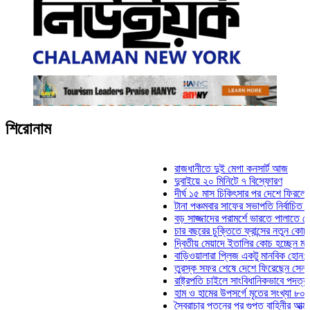
শিরোনাম
রাজধানীতে দুই মেগা কনসার্ট আজ
দুবাইয়ে ২০ মিনিটে ৭ বিস্ফোরণ
দীর্ঘ ১৫ মাস চিকিৎসার পর দেশে ফিরলেন ইলিয়া
টানা পঞ্চমবার সাফের সভাপতি নির্বাচিত কাজী সা
বড় সাজ্জাদের পরামর্শে ভারতে পালাতে চেয়েছ
চার বছরের চুক্তিতে ফ্রান্সের নতুন কোচ জিদান
দ্বিতীয় মেয়াদে ইতালির কোচ হচ্ছেন মানচিনি
বাড়িওয়ালারা প্লিজ একটু মানবিক হোন: মনিরা মি
তুরস্ক সফর শেষে দেশে ফিরেছেন সেনাপ্রধান
রাষ্ট্রপতি চাইলে সাংবিধানিকভাবে পদত্যাগ করতে পা
হাম ও হামের উপসর্গে মৃতের সংখ্যা ৮০০ ছাড়াল
স্বৈরাচার পতনের পর গুপ্ত বাহিনীর আত্মপ্রকাশ: প