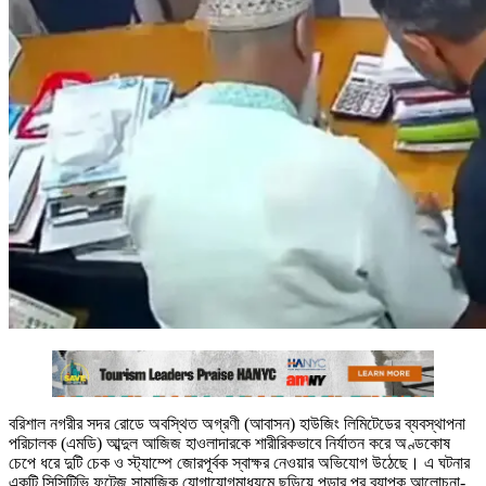
বরিশাল নগরীর সদর রোডে অবস্থিত অগ্রণী (আবাসন) হাউজিং লিমিটেডের ব্যবস্থাপনা
পরিচালক (এমডি) আব্দুল আজিজ হাওলাদারকে শারীরিকভাবে নির্যাতন করে অণ্ডকোষ
চেপে ধরে দুটি চেক ও স্ট্যাম্পে জোরপূর্বক স্বাক্ষর নেওয়ার অভিযোগ উঠেছে। এ ঘটনার
একটি সিসিটিভি ফুটেজ সামাজিক যোগাযোগমাধ্যমে ছড়িয়ে পড়ার পর ব্যাপক আলোচনা-