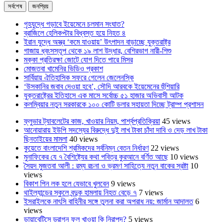
সর্বশেষ
জনপ্রিয়
গৃহযুদ্ধে গড়াবে ইয়েমেনে চলমান সংঘাত?
ব্রাজিলে হেলিকপ্টার বিধ্বস্ত হয়ে নিহত ৪
ইরান যুদ্ধে অস্ত্র ‘কমে যাওয়ায়’ উৎপাদন বাড়াচ্ছে যুক্তরাষ্ট্র
গাজায় ধ্বংসস্তূপ থেকে ১৯ লাশ উদ্ধার, বেশিরভাগ নারী-শিশু
মক্কা প্রতিরক্ষা জোটে যোগ দিতে পারে মিসর
মোজতবা খামেনির ভিডিও প্রকাশ
সার্বিয়ায় ঐতিহাসিক সফরে গেলেন জেলেনস্কি
‘উসকানির জবাব দেওয়া হবে’, সৌদি আরবকে ইয়েমেনের হুঁশিয়ারি
যুক্তরাষ্ট্রের ইতিহাসে এক মাসে সর্বোচ্চ ৫১ হাজার অভিবাসী আটক
কলম্বিয়ার নতুন সরকারকে ১০০ কোটি ডলার সহায়তা দিচ্ছে ট্রাম্প প্রশাসন
ফ্লুভার ট্যাবলেটের কাজ, খাওয়ার নিয়ম, পার্শ্বপ্রতিক্রিয়া
45 views
আনোয়ারায় ইউপি সদস্যের বিরুদ্ধে দুই লাখ টাকা চাঁদা দাবি ও দেড় লাখ টাকা
ছিনতাইয়ের মামলা
40 views
কুয়েতে বাংলাদেশি শ্রমিকদের সর্বনিম্ন বেতন নির্ধারণ
22 views
মুনাফিকের যে ৭ বৈশিষ্ট্যের কথা পবিত্র কুরআনে বর্ণিত আছে
10 views
সৈয়দ মুজতবা আলী : রম্য রচনা ও ভ্রমণ সাহিত্যে নতুন বাকের স্রষ্টা
10
views
বিকাশ পিন লক হলে যেভাবে খুলবেন
9 views
থাইল্যান্ডের স্কুলে বন্দুক হামলায় নিহত বেড়ে ৭
7 views
ইসরাইলকে নাৎসি বাহিনীর সঙ্গে তুলনা করা অপরাধ নয়: জার্মান আদালত
6
views
ডায়াবেটিসে ড্রাগন ফল খাওয়া কি নিরাপদ?
5 views