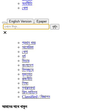
অর্থনীতি
খেলা
English Version
Epaper
খুজুঁন
প্রধান খবর
আমেরিকা
খেলা
ধর্ম
ফিচার
বাংলাদেশ
বিশ্বজুড়ে
মুক্তমত
রাজনীতি
শিক্ষা
স্বাস্থ্যকথা
শিল্প-সাহিত্য
Classified / বিজ্ঞাপন
আমাদের সাথে থাকুন