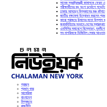
সাবেক স্বরাষ্ট্রমন্ত্রী কামালকে ফেরত চেয়ে দিল্
পরীক্ষার্থীদের বড় অংশ দুর্ভোগে পড়েনি: ড. মাহ্
ঢাকায় আসছেন বিশ্বকাপের মঞ্চ কাঁপানো সেই সঞ
জাতীয় বৃক্ষমেলা উদ্বোধন করলেন প্রধানমন্ত্রী
কারো পরাজয়ে উন্মাদের মতো উল্লাস করতে হয় 
জবাবদিহিতার অভাবে দেশের স্বাস্থ্যখাত নানা 
এনসিপির সমাবেশে বিস্ফোরণ, যুবলীগের দুই নেত
সব নাগরিককে ডিজিটাল সেবার আওতায় আনতে হবে
প্রচ্ছদ
প্রধান খবর
আমেরিকা
বাংলাদেশ
বিশ্বজুড়ে
রাজনীতি