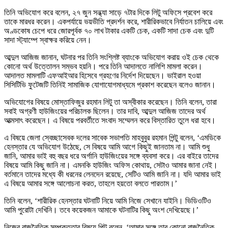
তিনি অভিযোগ করে বলেন, ২৭ জুন সন্ধ্যা সাড়ে ৭টার দিকে লিটু অফিসে প্রবেশ করে
তাকে মারধর করেন। একপর্যায়ে ভয়ভীতি প্রদর্শন করে, শারীরিকভাবে নির্যাতন চালিয়ে এবং
অণ্ডকোষ চেপে ধরে জোরপূর্বক ৭০ লাখ টাকার একটি চেক, একটি সাদা চেক এবং দুটি
সাদা স্ট্যাম্পে স্বাক্ষর করিয়ে নেন।
আব্দুল আজিজ জানান, ঘটনার পর তিনি সংশ্লিষ্ট ব্যাংকে অভিযোগ করায় ওই চেক থেকে
কোনো অর্থ উত্তোলন সম্ভব হয়নি। পরে তিনি আদালতে নালিশি মামলা করেন।
আদালত মামলাটি এফআইআর হিসেবে গ্রহণের নির্দেশ দিয়েছেন। ভাইরাল হওয়া
সিসিটিভি ফুটেজটি তিনিই সামাজিক যোগাযোগমাধ্যমে প্রকাশ করেছেন বলেও জানান।
অভিযোগের বিষয়ে মোস্তাফিজুর রহমান লিটু তা অস্বীকার করেছেন। তিনি বলেন, তারা
সবাই অগ্রণী হাউজিংয়ের পরিচালক ছিলেন। তার দাবি, আব্দুল আজিজ তাদের অর্থ
আত্মসাৎ করেছেন। এ বিষয়ে পরবর্তীতে সংবাদ সম্মেলন করে বিস্তারিত তুলে ধরা হবে।
এ বিষয়ে জেলা স্বেচ্ছাসেবক দলের সাবেক সভাপতি মাহবুবুর রহমান পিন্টু বলেন, ‘এমডিকে
হেনস্তার যে অভিযোগ উঠেছে, সে বিষয়ে আমি আগে কিছুই জানতাম না। আমি শুধু
জানি, আমার ভাই বহু বছর ধরে অর্গানি হাউজিংয়ের সঙ্গে ব্যবসা করে। এর বাইরে তাদের
বিষয়ে আমি কিছু জানি না। এমনকি হাউজিং অফিস কোথায়, সেটাও আমার জানা নেই।
বর্তমানে তাদের মধ্যে কী ধরনের লেনদেন রয়েছে, সেটিও আমি জানি না। যদি আমার ভাই
এ বিষয়ে আমার সঙ্গে আলোচনা করত, তাহলে হয়তো বলতে পারতাম।’
তিনি বলেন, ‘শারীরিক হেনস্তার ঘটনাটি নিয়ে আমি নিজে সেখানে যাইনি। ভিডিওটিও
আমি পুরোটা দেখিনি। তবে কয়েকজন আমাকে ঘটনাটির কিছু অংশ দেখিয়েছে।’
নিজের রাজনৈতিক সম্পৃক্ততার বিষয়ে পিন্টু বলেন, ‘আমার সঙ্গে তার কোনো রাজনৈতিক