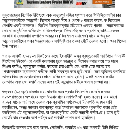
যুক্তরাজ্যের বিচারিক ইতিহাসে এক অভূতপূর্ব নজির স্থাপন করে ফিলিস্তিনপন্থি চার
আন্দোলনকারীকে ‘সন্ত্রাসী’ হিসেবে আখ্যা দিয়ে ৪ থেকে ৮ বছরের কারাদণ্ড দিয়েছেন
দেশটির একটি আদালত। ব্রিটিশ বিচারব্যবস্থার ইতিহাসে এবারই প্রথম—সন্ত্রাসবাদের
কোনো আনুষ্ঠানিক অভিযোগ বা উদ্দেশ্যপ্রণোদিত সহিংসতার প্রমাণ ছাড়াই—কেবল
সরকারি বা বেসরকারি সম্পত্তি ভাঙচুরের (ক্রিমিনাল ড্যামেজ) দায়ে অভিযুক্ত
আন্দোলনকারীদের ওপর ‘সন্ত্রাসবাদের সংশ্লিষ্টতার তকমা সেঁটে দেওয়া হলো। খবর মিডেল
ইস্ট আইর।
গত ৬ আগস্ট ২০২৪-এ ব্রিস্টলের কাছে ইসরাইলি অস্ত্র প্রস্তুতকারী প্রতিষ্ঠান ‘এলবিট
সিস্টেমস ইউকে’-এর একটি কারখানায় ঢুকে ভাঙচুর ও বিক্ষোভ করার দায়ে গত মাসে
লিওনা কামিও, স্যামুয়েল কর্নার, ফাতেমা রাজওয়ানি এবং শার্লট হেড নামের চার
‘প্যালেস্টাইন অ্যাকশন’ কর্মীকে দোষী সাব্যস্ত করে জুরি বোর্ড। তবে জুরিদের শুনানিতে
তাদের বিরুদ্ধে সন্ত্রাসবাদের কোনো অভিযোগ আনা হয়নি। একই মামলায় জর্ডান
ডেভলিন এবং জো রজার্স নামের অপর দুই আন্দোলনকারীকে খালাস দেওয়া হয়।
শুক্রবার (১২ জুন) মামলার রায় ঘোষণার সময় প্রধান বিচারপতি জেরেমি জনসন
দণ্ডপ্রাপ্তদের অপরাধের সঙ্গে ‘সন্ত্রাসবাদের সংশ্লিষ্টতা’ যুক্ত করেন। এর আগে
২০২৫ সালের মার্চ মাসে দেওয়া এক প্রাথমিক পর্যবেক্ষণে বিচারপতি জনসন দাবি
করেছিলেন, অস্ত্র সরবরাহ বাধাগ্রস্ত করে ইসরাইল সরকারকে প্রভাবিত করার চেষ্টা
করছিলেন এই আন্দোলনকারীরা, যা আপাতদৃষ্টিতে একটি সন্ত্রাসী কর্মকাণ্ড। তবে জুরি
বোর্ডের রায় দেওয়ার আগ পর্যন্ত এই তথ্যটি গোপন রাখা হয়েছিল।
বিচারপতি জনসন তার রায়ে বলেন, সেন্টেনসিং অ্যাক্টের ৬৯ ধারা অনুযায়ী তিনি নিশ্চিত