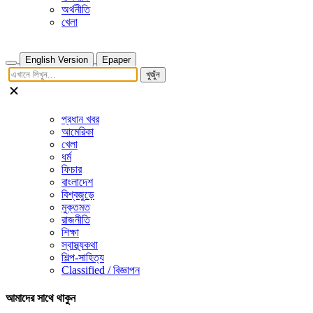
অর্থনীতি
খেলা
English Version
Epaper
খুজুঁন
প্রধান খবর
আমেরিকা
খেলা
ধর্ম
ফিচার
বাংলাদেশ
বিশ্বজুড়ে
মুক্তমত
রাজনীতি
শিক্ষা
স্বাস্থ্যকথা
শিল্প-সাহিত্য
Classified / বিজ্ঞাপন
আমাদের সাথে থাকুন