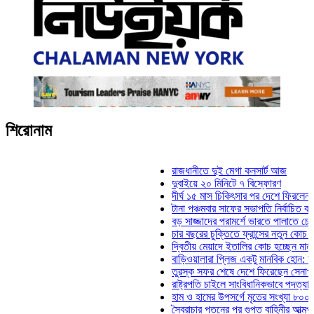
শিরোনাম
রাজধানীতে দুই মেগা কনসার্ট আজ
দুবাইয়ে ২০ মিনিটে ৭ বিস্ফোরণ
দীর্ঘ ১৫ মাস চিকিৎসার পর দেশে ফিরলেন ইলিয়াস ক
টানা পঞ্চমবার সাফের সভাপতি নির্বাচিত কাজী সালাহ
বড় সাজ্জাদের পরামর্শে ভারতে পালাতে চেয়েছিলে
চার বছরের চুক্তিতে ফ্রান্সের নতুন কোচ জিদান
দ্বিতীয় মেয়াদে ইতালির কোচ হচ্ছেন মানচিনি
বাড়িওয়ালারা প্লিজ একটু মানবিক হোন: মনিরা মিঠু
তুরস্ক সফর শেষে দেশে ফিরেছেন সেনাপ্রধান ওয়
রাষ্ট্রপতি চাইলে সাংবিধানিকভাবে পদত্যাগ করতে পারেন
হাম ও হামের উপসর্গে মৃতের সংখ্যা ৮০০ ছাড়াল
স্বৈরাচার পতনের পর গুপ্ত বাহিনীর আত্মপ্রকাশ: প্রধ