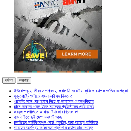
সর্বশেষ
জনপ্রিয়
ইউরোপজুড়ে তীব্র তাপপ্রবাহ: জ্বালানি সংকট ও কৃষিতে ব্যাপক ক্ষতির আশঙ্কা
যুক্তরাষ্ট্রে গুলিতে হামলাকারীসহ নিহত ৩
খামেনির সঙ্গে যোগাযোগ নিয়ে যা জানালেন পেজেশকিয়ান
চাঁদে আছড়ে পড়ল ইলন মাস্কের প্রতিষ্ঠানের তৈরি রকেট
হরমুজ প্রণালিতে আবারও ট্যাংকার বিস্ফোরণ
রাজধানীতে দুই মেগা কনসার্ট আজ
চলচ্চিত্র সার্টিফিকেশন বোর্ড পুনর্গঠন, যারা আছেন কমিটিতে
ভারতের জনপ্রিয় অভিনেতা প্রদীপ রাওয়াত মারা গেছেন