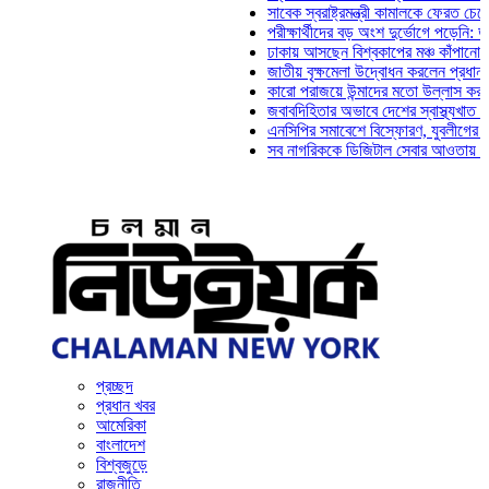
সাবেক স্বরাষ্ট্রমন্ত্রী কামালকে ফেরত চেয়ে দিল্লিক
পরীক্ষার্থীদের বড় অংশ দুর্ভোগে পড়েনি: ড. মাহ্‌দী
ঢাকায় আসছেন বিশ্বকাপের মঞ্চ কাঁপানো সেই সঞ্জয
জাতীয় বৃক্ষমেলা উদ্বোধন করলেন প্রধানমন্ত্রী
কারো পরাজয়ে উন্মাদের মতো উল্লাস করতে হয় না:
জবাবদিহিতার অভাবে দেশের স্বাস্থ্যখাত নানা সংক
এনসিপির সমাবেশে বিস্ফোরণ, যুবলীগের দুই নেতাকর
সব নাগরিককে ডিজিটাল সেবার আওতায় আনতে হবে: অ
প্রচ্ছদ
প্রধান খবর
আমেরিকা
বাংলাদেশ
বিশ্বজুড়ে
রাজনীতি