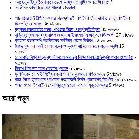
‘অহেতুক ইস্যু তৈরি করে দেশে অস্থিরতা সৃষ্টির অপচেষ্টা চলছে’
স্বামীসহ কারাগারে সেই শান্তা ফারজানা
আনোয়ারায় ইউপি সদস্যের বিরুদ্ধে দুই লাখ টাকা চাঁদা দাবি ও দেড় লাখ টাকা
ছিনতাইয়ের মামলা
36 views
ফ্লুভার ট্যাবলেটের কাজ, খাওয়ার নিয়ম, পার্শ্বপ্রতিক্রিয়া
35 views
মুক্তিযুদ্ধের অনবদ্য দলিল জাহানারা ইমামের ‘একাত্তরে দিনগুলি’
27 views
কুয়েতে বাংলাদেশি শ্রমিকদের সর্বনিম্ন বেতন নির্ধারণ
22 views
সৈয়দ মুজতবা আলী : রম্য রচনা ও ভ্রমণ সাহিত্যে নতুন বাকের স্রষ্টা
15
views
১ আগস্ট বিশ্ব মাতৃদুগ্ধ দিবস: মায়ের দুধ শিশুর সবচেয়ে উৎকৃষ্ট খাবার ও পানীয়
7
views
বিকাশ পিন লক হলে যেভাবে খুলবেন
6 views
মুনাফিকের যে ৭ বৈশিষ্ট্যের কথা পবিত্র কুরআনে বর্ণিত আছে
6 views
ব্রড পিকে তুষারধসে প্রখ্যাত পর্বতারোহী নির্মল ‍পুরজারসহ নিখোঁজ ১০
5 views
গাজা থেকে ইসরাইলি সেনা প্রত্যাহারের আহ্বান যুক্তরাজ্যের
5 views
আরো পড়ুন