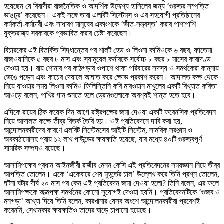
হয়েছেন যে বিবাদীরা রাজনৈতিক ও আদর্শিক উদ্দেশ্য হাসিলের জন্য ‘গুরুতর সম্পত্তি
ভাঙচুর’ করেছেন। একই সঙ্গে তারা এলবিট সিস্টেমস ও এর সহযোগী প্রতিষ্ঠানের
কর্মকর্তা-কর্মচারী এবং সাধারণ মানুষের একাংশকে ‘ভীত-সন্ত্রস্ত’ করার পাশাপাশি
যুক্তরাজ্য সরকারকে প্রভাবিত করার চেষ্টা করেছেন।
বিচারকের এই বিতর্কিত সিদ্ধান্তের পর শার্লট হেড ও লিওনা কামিওকে ৬ বছর, ফাতেমা
রাজওয়ানিকে ৫ বছর ৮ মাস এবং স্যামুয়েল কর্নারকে সর্বোচ্চ ৮ বছর ৮ মাসের কারাদণ্ড
দেওয়া হয়। রায় শোনার পর কাঠগড়ার ওপাশে থাকা পরিবারের সদস্য ও সমর্থকেরা কান্নায়
ভেঙে পড়েন এবং কাচের দেয়ালে আঘাত করে ক্ষোভ প্রকাশ করেন। আদালত কক্ষ থেকে
নিয়ে যাওয়ার সময় লিওনা কামিও ফিলিস্তিনি কবি মারওয়ান মাখুলের একটি বিখ্যাত কবিতা
আওড়ে বলেন, পাখির গান শুনতে হলে ড্রোনগুলোকে অবশ্যই শান্ত হতে হবে।
এদিকে রায়ের ঠিক কয়েক দিন আগে রাষ্ট্রপক্ষের জমা দেওয়া একটি ফরেনসিক প্রতিবেদন
নিয়ে আদালত কক্ষে তীব্র বিতর্ক তৈরি হয়। ওই প্রতিবেদনে দাবি করা হয়,
আন্দোলনকারীদের কারণে এলবিট সিস্টেমসের আইটি সিস্টেম, সামরিক সরঞ্জাম ও
অবকাঠামোসহ প্রায় ১২ লাখ পাউন্ডের ক্ষয়ক্ষতি হয়েছে, যার মধ্যে ৪০টি গুরুত্বপূর্ণ
সামরিক সম্পদও রয়েছে।
আসামিপক্ষের প্রধান আইনজীবী রাজীব মেনন কেসি এই প্রতিবেদনের সময়জ্ঞান নিয়ে তীব্র
আপত্তি তোলেন। একে ‘একেবারে শেষ মুহূর্তের চাল’ উল্লেখ করে তিনি প্রশ্ন তোলেন,
ঘটনা ঘটার দীর্ঘ ২০ মাস পর কেন এই প্রতিবেদন জমা দেওয়া হলো? তিনি বলেন, এর ফলে
আসামিপক্ষকে আত্মপক্ষ সমর্থনের কোনো সুযোগই দেওয়া হয়নি। প্রতিবেদনটিকে ‘গুজব ও
মনগড়া’ আখ্যা দিয়ে তিনি বলেন, কারখানার যেসব অংশে আন্দোলনকারীরা প্রবেশই
করেননি, সেখানকার ক্ষয়ক্ষতিও তাদের ঘাড়ে চাপানো হয়েছে।