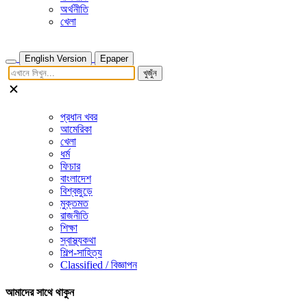
অর্থনীতি
খেলা
English Version
Epaper
খুজুঁন
প্রধান খবর
আমেরিকা
খেলা
ধর্ম
ফিচার
বাংলাদেশ
বিশ্বজুড়ে
মুক্তমত
রাজনীতি
শিক্ষা
স্বাস্থ্যকথা
শিল্প-সাহিত্য
Classified / বিজ্ঞাপন
আমাদের সাথে থাকুন