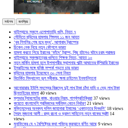
সর্বশেষ
জনপ্রিয়
থাইল্যান্ডে স্কুলে এলোপাতাড়ি গুলি, নিহত ৭
সৌদিতে হুথিদের হামলায় শিশুসহ ১১ জন আহত
‘খুব শিগগির শেষ হবে যুদ্ধ’, আশাবাদ ট্রাম্পের
চিকেন নেক নিয়ে নতুন কৌশলে ভারত
হামলা করতে গিয়ে ইরানের ‘ফাঁদে’ ট্রাম্প, পিছু হটলেও ঘটবে চরম পরাজয়
থাইল্যান্ডে স্কুলছাত্রের গুলিতে শিক্ষক নিহত, আহত ১০
নতুন মার্কিন হামলা হলে উপসাগরীয় স্থাপনায় পাল্টা আঘাতের হুঁশিয়ারি ইরানের
ইসরাইলের সঙ্গে ঘনিষ্ঠ সম্পর্ক গড়তে চায় ভারত
হুথিদের হামলায় ইয়েমেনে ৩০ সেনা নিহত
বিতর্কিত সিদ্ধান্তে ভুল স্বীকার, ক্ষমা চাইলেন ইনফান্তিনো
আনোয়ারায় ইউপি সদস্যের বিরুদ্ধে দুই লাখ টাকা চাঁদা দাবি ও দেড় লাখ টাকা
ছিনতাইয়ের মামলা
40 views
ফ্লুভার ট্যাবলেটের কাজ, খাওয়ার নিয়ম, পার্শ্বপ্রতিক্রিয়া
37 views
কুয়েতে বাংলাদেশি শ্রমিকদের সর্বনিম্ন বেতন নির্ধারণ
21 views
মুক্তিযুদ্ধের অনবদ্য দলিল জাহানারা ইমামের ‘একাত্তরে দিনগুলি’
18 views
সৈয়দ মুজতবা আলী : রম্য রচনা ও ভ্রমণ সাহিত্যে নতুন বাকের স্রষ্টা
14
views
মুনাফিকের যে ৭ বৈশিষ্ট্যের কথা পবিত্র কুরআনে বর্ণিত আছে
9 views