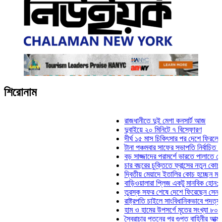
শিরোনাম
রাজধানীতে দুই মেগা কনসার্ট আজ
দুবাইয়ে ২০ মিনিটে ৭ বিস্ফোরণ
দীর্ঘ ১৫ মাস চিকিৎসার পর দেশে ফিরলেন ইলিয়াস
টানা পঞ্চমবার সাফের সভাপতি নির্বাচিত কাজী সাল
বড় সাজ্জাদের পরামর্শে ভারতে পালাতে চেয়েছি
চার বছরের চুক্তিতে ফ্রান্সের নতুন কোচ জিদান
দ্বিতীয় মেয়াদে ইতালির কোচ হচ্ছেন মানচিনি
বাড়িওয়ালারা প্লিজ একটু মানবিক হোন: মনিরা মিঠ
তুরস্ক সফর শেষে দেশে ফিরেছেন সেনাপ্রধান 
রাষ্ট্রপতি চাইলে সাংবিধানিকভাবে পদত্যাগ করতে পার
হাম ও হামের উপসর্গে মৃতের সংখ্যা ৮০০ ছাড়াল
স্বৈরাচার পতনের পর গুপ্ত বাহিনীর আত্মপ্রকাশ: প্