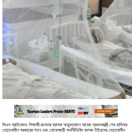
সিএন প্রতিবেদন: শিক্ষার্থী-জনতার ব্যাপক অভ্যুত্থানে সাবেক প্রধানমন্ত্রী শেখ হাসিনার
নেতৃত্বাধীন সরকারের পতন এবং নোবেলজয়ী অর্থনীতিবিদ মুহম্মদ ইউনূসের নেতৃত্বাধীন