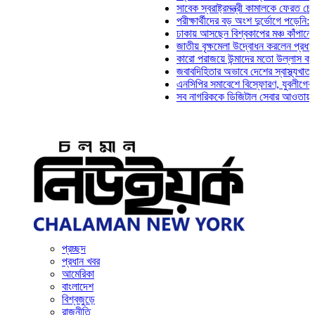
সাবেক স্বরাষ্ট্রমন্ত্রী কামালকে ফেরত চেয়ে দিল্ল
পরীক্ষার্থীদের বড় অংশ দুর্ভোগে পড়েনি: ড. মাহ্‌
ঢাকায় আসছেন বিশ্বকাপের মঞ্চ কাঁপানো সেই সঞ্
জাতীয় বৃক্ষমেলা উদ্বোধন করলেন প্রধানমন্ত্রী
কারো পরাজয়ে উন্মাদের মতো উল্লাস করতে হয় ন
জবাবদিহিতার অভাবে দেশের স্বাস্থ্যখাত নানা স
এনসিপির সমাবেশে বিস্ফোরণ, যুবলীগের দুই নেতা
সব নাগরিককে ডিজিটাল সেবার আওতায় আনতে হবে:
প্রচ্ছদ
প্রধান খবর
আমেরিকা
বাংলাদেশ
বিশ্বজুড়ে
রাজনীতি