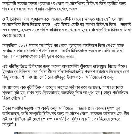
অন্তবর্তী সরকার ক্ষমতা গ্রহণের পর থেকে বাংলাদেশিদের চিকিৎসা ভিসা ব্যতীত অন্য
প্রায় সব ধরনের ভিসা প্রদান স্থগিত রেখেছে ভারত।
সেই চিকিৎসা ভিসা প্রদানও কমে এসেছে নাটকীয়ভাবে। ২০২৩ সালে মোট ২০ লাখ
বাংলাদেশিকে ভিসা দিয়েছে ভারত। এই ভিসার একটি বড় অংশই চিকিৎসা ভিসা। সরকারি
তথ্য বলছে, ২০২৩ সালে প্রতি কার্যদিবসে ৫ থেকে ৭ হাজার বাংলাদেশিকে চিকিৎসা ভিসা
দেওয়া হয়েছে।
অন্যদিকে ২০২৪ সালের আগস্টের পর থেকে প্রত্যেক কার্যদিবসে ভিসা দেওয়া হচ্ছে
সর্বোচ্চ ১ হাজার বাংলাদেশি নাগরিককে। অর্থাৎ চিকিৎসাক্ষেত্রে বাংলাদেশিদের ভিসা
প্রদান এক পঞ্চমাংশেরও বেশি হ্রাস করেছে ভারত।
এই পরিস্থিতিতে চিকিৎসার জন্য অনেক বাংলাদেশিই ঝুঁকছেন থাইল্যান্ড-চীনের দিকে।
ইতোমধ্যে চিকিৎসা সেবা নিতে চীনের দক্ষিণপশ্চিমাঞ্চলীয় প্রদেশ ইউনানে গিয়েছেন বেশ
কিছু বাংলাদেশি। বাংলাদেশে চীনের রাষ্ট্রদূত ইয়াও ওয়েন জানিয়েছেন এ তথ্য।
বাংলাদেশের এক কূটনীতিক এ তথ্যের সত্যতা স্বীকার করে বলেছেন, “যখন কোথাও
শূন্যতা সৃষ্টি হয়, তখন স্বয়ংক্রিয়ভাবেই অন্যকিছু দিয়ে তা পূরণ হয়। মানুষ প্রতিনিয়ত
বিকল্প খোঁজে।”
চীনের পররাষ্ট্র মন্ত্রণালয়ও একই তথ্য জানিয়েছে। মন্ত্রণালয়ের একজন মুখাপাত্র
জানিয়েছেন, অতি সম্প্রতি চিকিৎসার জন্য বাংলাদেশ থেকে লোকজন আসছেন এবং চীন
এই ব্যাপারটিকে দুই দেশের পারস্পরিক ঘনিষ্ঠতা বৃদ্ধির একটি চিত্র হিসেবে দেখতে
আগ্রহী।