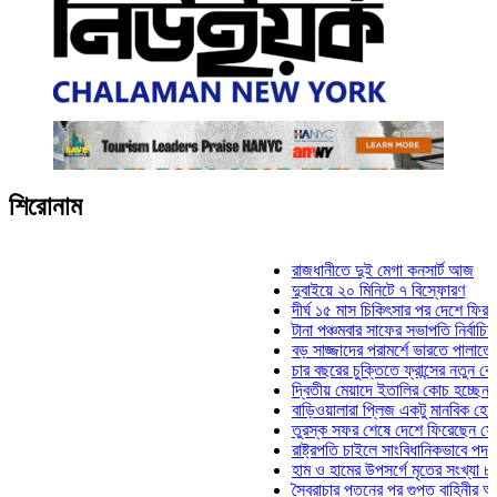
শিরোনাম
রাজধানীতে দুই মেগা কনসার্ট আজ
দুবাইয়ে ২০ মিনিটে ৭ বিস্ফোরণ
দীর্ঘ ১৫ মাস চিকিৎসার পর দেশে ফিরলেন ইলিয়
টানা পঞ্চমবার সাফের সভাপতি নির্বাচিত কাজী স
বড় সাজ্জাদের পরামর্শে ভারতে পালাতে চেয়ে
চার বছরের চুক্তিতে ফ্রান্সের নতুন কোচ জিদা
দ্বিতীয় মেয়াদে ইতালির কোচ হচ্ছেন মানচিনি
বাড়িওয়ালারা প্লিজ একটু মানবিক হোন: মনিরা ম
তুরস্ক সফর শেষে দেশে ফিরেছেন সেনাপ্রধা
রাষ্ট্রপতি চাইলে সাংবিধানিকভাবে পদত্যাগ করতে প
হাম ও হামের উপসর্গে মৃতের সংখ্যা ৮০০ ছাড়
স্বৈরাচার পতনের পর গুপ্ত বাহিনীর আত্মপ্রকাশ: 