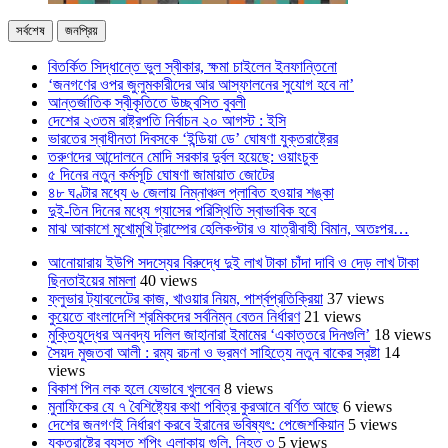
সর্বশেষ
জনপ্রিয়
বিতর্কিত সিদ্ধান্তে ভুল স্বীকার, ক্ষমা চাইলেন ইনফান্তিনো
‘জনগণের ওপর জুলুমকারীদের আর আস্ফালনের সুযোগ হবে না’
আন্তর্জাতিক স্বীকৃতিতে উচ্ছ্বসিত বুবলী
দেশের ২৩তম রাষ্ট্রপতি নির্বাচন ২০ আগস্ট : ইসি
ভারতের স্বাধীনতা দিবসকে ‘ইন্ডিয়া ডে’ ঘোষণা যুক্তরাষ্ট্রের
তরুণদের আন্দোলনে মোদি সরকার দুর্বল হয়েছে: ওয়াংচুক
৫ দিনের নতুন কর্মসূচি ঘোষণা জামায়াত জোটের
৪৮ ঘণ্টার মধ্যে ৬ জেলায় নিম্নাঞ্চল প্লাবিত হওয়ার শঙ্কা
দুই-তিন দিনের মধ্যে গ্যাসের পরিস্থিতি স্বাভাবিক হবে
মাঝ আকাশে মুখোমুখি ট্রাম্পের হেলিকপ্টার ও যাত্রীবাহী বিমান, অতঃপর…
আনোয়ারায় ইউপি সদস্যের বিরুদ্ধে দুই লাখ টাকা চাঁদা দাবি ও দেড় লাখ টাকা
ছিনতাইয়ের মামলা
40 views
ফ্লুভার ট্যাবলেটের কাজ, খাওয়ার নিয়ম, পার্শ্বপ্রতিক্রিয়া
37 views
কুয়েতে বাংলাদেশি শ্রমিকদের সর্বনিম্ন বেতন নির্ধারণ
21 views
মুক্তিযুদ্ধের অনবদ্য দলিল জাহানারা ইমামের ‘একাত্তরে দিনগুলি’
18 views
সৈয়দ মুজতবা আলী : রম্য রচনা ও ভ্রমণ সাহিত্যে নতুন বাকের স্রষ্টা
14
views
বিকাশ পিন লক হলে যেভাবে খুলবেন
8 views
মুনাফিকের যে ৭ বৈশিষ্ট্যের কথা পবিত্র কুরআনে বর্ণিত আছে
6 views
দেশের জনগণই নির্ধারণ করবে ইরানের ভবিষ্যৎ: পেজেশকিয়ান
5 views
যুক্তরাষ্ট্রে ব্যস্ত শপিং এলাকায় গুলি, নিহত ৩
5 views