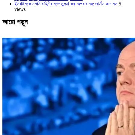
ইসরাইলকে নাৎসি বাহিনীর সঙ্গে তুলনা করা অপরাধ নয়: জার্মান আদালত
5
views
আরো পড়ুন