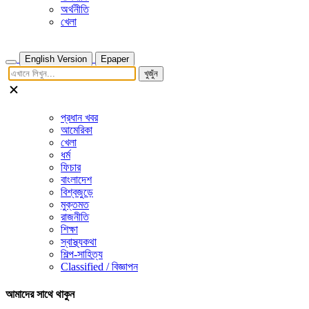
অর্থনীতি
খেলা
English Version
Epaper
খুজুঁন
প্রধান খবর
আমেরিকা
খেলা
ধর্ম
ফিচার
বাংলাদেশ
বিশ্বজুড়ে
মুক্তমত
রাজনীতি
শিক্ষা
স্বাস্থ্যকথা
শিল্প-সাহিত্য
Classified / বিজ্ঞাপন
আমাদের সাথে থাকুন