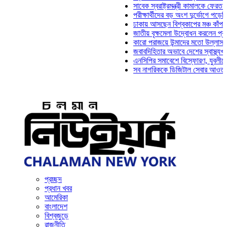
সাবেক স্বরাষ্ট্রমন্ত্রী কামালকে ফেরত চেয়ে দি
পরীক্ষার্থীদের বড় অংশ দুর্ভোগে পড়েনি: ড. মা
ঢাকায় আসছেন বিশ্বকাপের মঞ্চ কাঁপানো সেই স
জাতীয় বৃক্ষমেলা উদ্বোধন করলেন প্রধানমন্ত্রী
কারো পরাজয়ে উন্মাদের মতো উল্লাস করতে হয়
জবাবদিহিতার অভাবে দেশের স্বাস্থ্যখাত নানা
এনসিপির সমাবেশে বিস্ফোরণ, যুবলীগের দুই নে
সব নাগরিককে ডিজিটাল সেবার আওতায় আনতে হব
প্রচ্ছদ
প্রধান খবর
আমেরিকা
বাংলাদেশ
বিশ্বজুড়ে
রাজনীতি