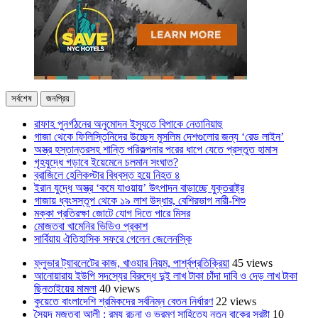
সর্বশেষ
জনপ্রিয়
রাফাহ পুনর্গঠনের অনুমোদন ইস্যুতে বিপাকে নেতানিয়াহু
গাজা থেকে ফিলিস্তিনিদের উচ্ছেদ মুসলিম দেশগুলোর জন্য ‘রেড লাইন’
অস্ত্র হস্তান্তরসহ শান্তি পরিকল্পনার পরের ধাপে যেতে প্রস্তুত হামাস
গৃহযুদ্ধে গড়াবে ইয়েমেনে চলমান সংঘাত?
ব্রাজিলে হেলিকপ্টার বিধ্বস্ত হয়ে নিহত ৪
ইরান যুদ্ধে অস্ত্র ‘কমে যাওয়ায়’ উৎপাদন বাড়াচ্ছে যুক্তরাষ্ট্র
গাজায় ধ্বংসস্তূপ থেকে ১৯ লাশ উদ্ধার, বেশিরভাগ নারী-শিশু
মক্কা প্রতিরক্ষা জোটে যোগ দিতে পারে মিসর
মোজতবা খামেনির ভিডিও প্রকাশ
সার্বিয়ায় ঐতিহাসিক সফরে গেলেন জেলেনস্কি
ফ্লুভার ট্যাবলেটের কাজ, খাওয়ার নিয়ম, পার্শ্বপ্রতিক্রিয়া
45 views
আনোয়ারায় ইউপি সদস্যের বিরুদ্ধে দুই লাখ টাকা চাঁদা দাবি ও দেড় লাখ টাকা
ছিনতাইয়ের মামলা
40 views
কুয়েতে বাংলাদেশি শ্রমিকদের সর্বনিম্ন বেতন নির্ধারণ
22 views
সৈয়দ মুজতবা আলী : রম্য রচনা ও ভ্রমণ সাহিত্যে নতুন বাকের স্রষ্টা
10