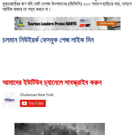
যুক্তরাষ্ট্রের ঋণ যদি মোট দেশজ উৎপাদনের (জিডিপি) ২০০ শতাংশ ছাড়িয়ে যায়, তাহলে
আর্থিক বাজার তা সহ্য করবে না।
চলমান নিউইয়র্ক ফেসবুক পেজ লাইক দিন
আমাদের ইউটিউব চ্যানেলে সাবস্ক্রাইব করুন