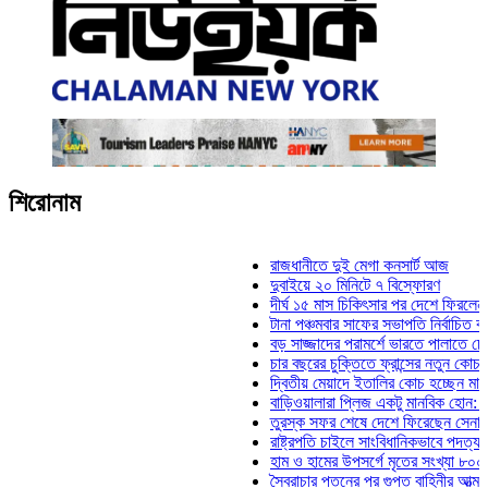
শিরোনাম
রাজধানীতে দুই মেগা কনসার্ট আজ
দুবাইয়ে ২০ মিনিটে ৭ বিস্ফোরণ
দীর্ঘ ১৫ মাস চিকিৎসার পর দেশে ফিরলেন ইলিয়াস
টানা পঞ্চমবার সাফের সভাপতি নির্বাচিত কাজী সাল
বড় সাজ্জাদের পরামর্শে ভারতে পালাতে চেয়েছি
চার বছরের চুক্তিতে ফ্রান্সের নতুন কোচ জিদান
দ্বিতীয় মেয়াদে ইতালির কোচ হচ্ছেন মানচিনি
বাড়িওয়ালারা প্লিজ একটু মানবিক হোন: মনিরা মিঠ
তুরস্ক সফর শেষে দেশে ফিরেছেন সেনাপ্রধান
রাষ্ট্রপতি চাইলে সাংবিধানিকভাবে পদত্যাগ করতে পার
হাম ও হামের উপসর্গে মৃতের সংখ্যা ৮০০ ছাড়াল
স্বৈরাচার পতনের পর গুপ্ত বাহিনীর আত্মপ্রকাশ: প্