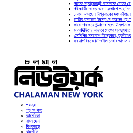
সাবেক স্বরাষ্ট্রমন্ত্রী কামালকে ফেরত চেয়ে দিল্
পরীক্ষার্থীদের বড় অংশ দুর্ভোগে পড়েনি: ড. মাহ্
ঢাকায় আসছেন বিশ্বকাপের মঞ্চ কাঁপানো সেই সঞ্
জাতীয় বৃক্ষমেলা উদ্বোধন করলেন প্রধানমন্ত্রী
কারো পরাজয়ে উন্মাদের মতো উল্লাস করতে হয় ন
জবাবদিহিতার অভাবে দেশের স্বাস্থ্যখাত নানা স
এনসিপির সমাবেশে বিস্ফোরণ, যুবলীগের দুই নেতা
সব নাগরিককে ডিজিটাল সেবার আওতায় আনতে হবে:
প্রচ্ছদ
প্রধান খবর
আমেরিকা
বাংলাদেশ
বিশ্বজুড়ে
রাজনীতি