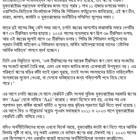
কাতারভিত্তিক সংবাদমাধ্যম আল জাজিরার খবরে বলা হয়েছে, এই ঋণের পরিমাণ
যুক্তরাষ্ট্রের প্রত্যেক নাগরিকের জন্য গড়ে প্রায় ১ লাখ ১১ হাজার ডলারের সমান।
ওয়াশিংটন-ভিত্তিক থিংকট্যাংক পিটার জি পিটারসন ফাউন্ডেশন জানিয়েছে, এই ঋণ চীন,
ভারত, জাপান, জার্মানি ও যুক্তরাজ্যের অর্থনীতির সম্মিলিত মূল্যের সমান।
মাত্র দুই মাসের কিছু বেশি সময় আগে, চলতি বছরের আগস্টের মাঝামাঝি সময়ে দেশটির
ঋণ ৩৭ ট্রিলিয়ন ডলার ছাড়ায়। ২০২৪ সালের নভেম্বরে ঋণ ছিল ৩৬ ট্রিলিয়ন ডলার,
আর ওই বছরের জুলাই মাসে ৩৫ ট্রিলিয়ন ডলার। পিটার জি পিটারসন ফাউন্ডেশনের
প্রধান নির্বাহী মাইকেল এ পিটারসন বলেছেন, মার্কিন আইনপ্রণেতারা তাদের ‘মৌলিক
আর্থিক দায়িত্ব’ পালনে ব্যর্থ হচ্ছেন।
তিনি এক বিবৃতিতে বলেন, ‘এক ট্রিলিয়নের পর আরেক ট্রিলিয়ন ঋণ যোগ করে সংকটের
পর সংকটে বাজেট তৈরি করা, এমন এক মহান জাতির জন্য একেবারেই উপযুক্ত নয়। এর
পরিবর্তে ঋণের ঘড়ির কাঁটা যতই দ্রুত ঘুরছে, ততই সংসদ সদস্যদের উচিত দায়িত্বশীল
সংস্কারের সুযোগ নেওয়া, যা দেশকে ভবিষ্যতের জন্য শক্তিশালী পথে নিয়ে যেতে
পারে।’
এর আগে চলতি বছরের মে মাসে ক্রেডিট রেটিং সংস্থা মুডিজ যুক্তরাষ্ট্রের সরকারি ঋণের
মান ‘Aaa’ থেকে নামিয়ে ‘Aa1’ করেছে। কারণ হিসেবে বলা হয়, একের পর এক
প্রশাসন বৃহৎ বার্ষিক বাজেট ঘাটতি ও সুদের ব্যয় বৃদ্ধির প্রবণতা উল্টে দিতে ব্যর্থ হয়েছে।
এর আগে ফিচ ও স্ট্যান্ডার্ড অ্যান্ড পুওরস যথাক্রমে ২০১১ ও ২০২৩ সালে যুক্তরাষ্ট্রের
ক্রেডিট রেটিং নামিয়ে দেয়।
যদিও অর্থনীতিবিদদের মধ্যে এখনো বিতর্ক আছে, যুক্তরাষ্ট্র কতটা ঋণ নিতে পারে আর্থিক
বিপর্যয় সৃষ্টি না করে, তবু সবাই একমত যে বর্তমান ঋণের ধারা টেকসই নয়। ২০২৩ সালের
এক বিশ্লেষণে পেন ওয়ারটন বাজেট মডেলের অর্থনীতিবিদেরা অনুমান করেছিলেন,