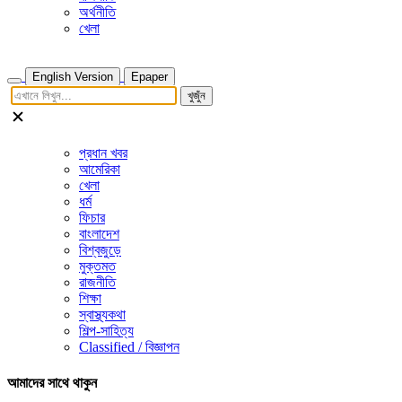
অর্থনীতি
খেলা
English Version
Epaper
খুজুঁন
প্রধান খবর
আমেরিকা
খেলা
ধর্ম
ফিচার
বাংলাদেশ
বিশ্বজুড়ে
মুক্তমত
রাজনীতি
শিক্ষা
স্বাস্থ্যকথা
শিল্প-সাহিত্য
Classified / বিজ্ঞাপন
আমাদের সাথে থাকুন