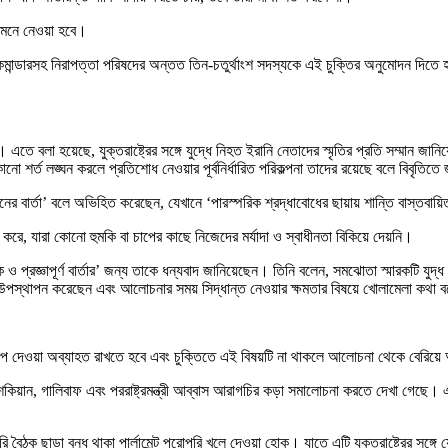
মেনে নেওয়া হবে।
 কমান্ডারসহ নিরাপত্তা পরিষদের অন্তত তিন-চতুর্থাংশ সদস্যকে এই চুক্তির অনুমোদন দিতে হ
তে বলা হয়েছে, যুক্তরাষ্ট্রের সঙ্গে যুদ্ধে নিহত ইরানি নেতাদের স্মৃতির প্রতি সম্মান জানি
কোনো শর্ত লঙ্ঘন করলে প্রতিশোধ নেওয়ার পূর্বনির্ধারিত পরিকল্পনা তাদের রয়েছে বলে বিবৃতিত
ের বার্তা’ বলে অভিহিত করেছেন, যেখানে ‘পারস্পরিক শ্রদ্ধাবোধের ছায়ায় শান্তি বাস্তবায়
করে, যারা কোনো হুমকি বা চাপের কাছে নিজেদের মর্যাদা ও স্বাধীনতা বিকিয়ে দেয়নি।
মূলক ও প্রজ্ঞাপূর্ণ বার্তার’ জন্য তাকে ধন্যবাদ জানিয়েছেন। তিনি বলেন, সমঝোতা স্মারকট
বে উপস্থাপন করেছেন এবং আলোচনার সময় সিদ্ধান্ত নেওয়ার ক্ষমতার বিষয়ে খোলামেলা কথা
য চাপ দেওয়া অব্যাহত রাখতে হবে এবং চুক্তিতে এই বিষয়টি না থাকলে আলোচনা থেকে বেরি
েশকিয়ান, গালিবাফ এবং পররাষ্ট্রমন্ত্রী আব্বাস আরাগচির কড়া সমালোচনা করতে দেখা গেছে। 
বৈঠক ছাড়া বন্ধ থাকা পার্লামেন্ট পুরোপুরি খুলে দেওয়া হোক। যাতে এটি যুক্তরাষ্ট্রের সঙ্