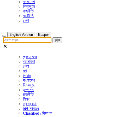
বাংলাদেশ
বিশ্বজুড়ে
রাজনীতি
অর্থনীতি
খেলা
English Version
Epaper
খুজুঁন
প্রধান খবর
আমেরিকা
খেলা
ধর্ম
ফিচার
বাংলাদেশ
বিশ্বজুড়ে
মুক্তমত
রাজনীতি
শিক্ষা
স্বাস্থ্যকথা
শিল্প-সাহিত্য
Classified / বিজ্ঞাপন