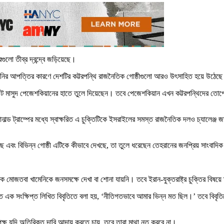
িরগুলো তীব্র দ্বন্দ্বে জড়িয়েছে।
োজতবা খামেনির আপত্তির কারণে দেশটির কট্টরপন্থি রাজনৈতিক গোষ্ঠীগুলো আরও উৎসাহিত হয়ে 
িডেন্ট মাসুদ পেজেশকিয়ানের হাতে তুলে দিয়েছেন। তবে পেজেশকিয়ান এখন কট্টরপন্থিদের তোপের ম
োনাল্ড ট্রাম্পের মধ্যে স্বাক্ষরিত এ চুক্তিটিকে ইসরাইলের সমস্ত রাজনৈতিক দলও চ্যালেঞ্জ
ে এবং বিভিন্ন গোষ্ঠী এটিকে কীভাবে দেখছে, তা তুলে ধরেছেন তেহরানের জনপ্রিয় সাংবাদি
েকে মোজতবা খামেনিকে জনসমক্ষে দেখা বা শোনা যায়নি। তবে ইরান-যুক্তরাষ্ট্র চুক্তির বিষয়ে 
ারিত এক সংক্ষিপ্ত লিখিত বিবৃতিতে বলা হয়, ‘নীতিগতভাবে আমার ভিন্ন মত ছিল।’ তবে বিবৃতিতে
ন পক্ষ যদি অতিরিক্ত দাবি আদায় করতে চায়, তবে তারা মাথা নত করবে না।