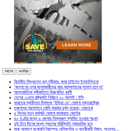
সর্বশেষ
জনপ্রিয়
বিতর্কিত সিদ্ধান্তে ভুল স্বীকার, ক্ষমা চাইলেন ইনফান্তিনো
‘জনগণের ওপর জুলুমকারীদের আর আস্ফালনের সুযোগ হবে না’
আন্তর্জাতিক স্বীকৃতিতে উচ্ছ্বসিত বুবলী
দেশের ২৩তম রাষ্ট্রপতি নির্বাচন ২০ আগস্ট : ইসি
ভারতের স্বাধীনতা দিবসকে ‘ইন্ডিয়া ডে’ ঘোষণা যুক্তরাষ্ট্রের
তরুণদের আন্দোলনে মোদি সরকার দুর্বল হয়েছে: ওয়াংচুক
৫ দিনের নতুন কর্মসূচি ঘোষণা জামায়াত জোটের
৪৮ ঘণ্টার মধ্যে ৬ জেলায় নিম্নাঞ্চল প্লাবিত হওয়ার শঙ্কা
দুই-তিন দিনের মধ্যে গ্যাসের পরিস্থিতি স্বাভাবিক হবে
মাঝ আকাশে মুখোমুখি ট্রাম্পের হেলিকপ্টার ও যাত্রীবাহী বিমান, অতঃপর…