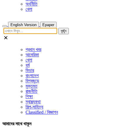
অর্থনীতি
খেলা
English Version
Epaper
খুজুঁন
প্রধান খবর
আমেরিকা
খেলা
ধর্ম
ফিচার
বাংলাদেশ
বিশ্বজুড়ে
মুক্তমত
রাজনীতি
শিক্ষা
স্বাস্থ্যকথা
শিল্প-সাহিত্য
Classified / বিজ্ঞাপন
আমাদের সাথে থাকুন