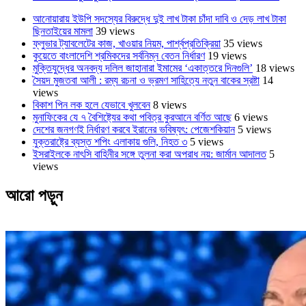
আনোয়ারায় ইউপি সদস্যের বিরুদ্ধে দুই লাখ টাকা চাঁদা দাবি ও দেড় লাখ টাকা
ছিনতাইয়ের মামলা
39 views
ফ্লুভার ট্যাবলেটের কাজ, খাওয়ার নিয়ম, পার্শ্বপ্রতিক্রিয়া
35 views
কুয়েতে বাংলাদেশি শ্রমিকদের সর্বনিম্ন বেতন নির্ধারণ
19 views
মুক্তিযুদ্ধের অনবদ্য দলিল জাহানারা ইমামের ‘একাত্তরে দিনগুলি’
18 views
সৈয়দ মুজতবা আলী : রম্য রচনা ও ভ্রমণ সাহিত্যে নতুন বাকের স্রষ্টা
14
views
বিকাশ পিন লক হলে যেভাবে খুলবেন
8 views
মুনাফিকের যে ৭ বৈশিষ্ট্যের কথা পবিত্র কুরআনে বর্ণিত আছে
6 views
দেশের জনগণই নির্ধারণ করবে ইরানের ভবিষ্যৎ: পেজেশকিয়ান
5 views
যুক্তরাষ্ট্রে ব্যস্ত শপিং এলাকায় গুলি, নিহত ৩
5 views
ইসরাইলকে নাৎসি বাহিনীর সঙ্গে তুলনা করা অপরাধ নয়: জার্মান আদালত
5
views
আরো পড়ুন