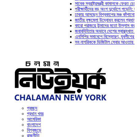
সাবেক স্বরাষ্ট্রমন্ত্রী কামালকে ফেরত চেয়ে দিল্লি
পরীক্ষার্থীদের বড় অংশ দুর্ভোগে পড়েনি: ড. মাহ্‌দ
ঢাকায় আসছেন বিশ্বকাপের মঞ্চ কাঁপানো সেই সঞ্জয
জাতীয় বৃক্ষমেলা উদ্বোধন করলেন প্রধানমন্ত্রী
কারো পরাজয়ে উন্মাদের মতো উল্লাস করতে হয় না:
জবাবদিহিতার অভাবে দেশের স্বাস্থ্যখাত নানা সং
এনসিপির সমাবেশে বিস্ফোরণ, যুবলীগের দুই নেতাক
সব নাগরিককে ডিজিটাল সেবার আওতায় আনতে হবে: অ
প্রচ্ছদ
প্রধান খবর
আমেরিকা
বাংলাদেশ
বিশ্বজুড়ে
রাজনীতি