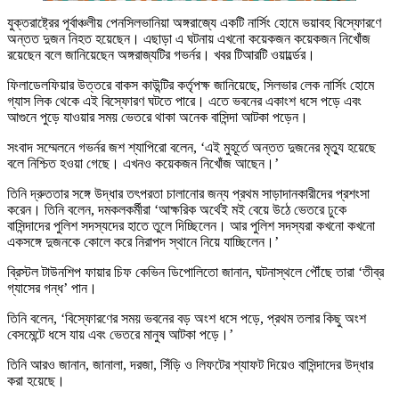
যুক্তরাষ্ট্রের পূর্বাঞ্চলীয় পেনসিলভানিয়া অঙ্গরাজ্যে একটি নার্সিং হোমে ভয়াবহ বিস্ফোরণে
অন্তত দুজন নিহত হয়েছেন। এছাড়া এ ঘটনায় এখনো কয়েকজন কয়েকজন নিখোঁজ
রয়েছেন বলে জানিয়েছেন অঙ্গরাজ্যটির গভর্নর। খবর টিআরটি ওয়ার্ল্ডের।
ফিলাডেলফিয়ার উত্তরে বাকস কাউন্টির কর্তৃপক্ষ জানিয়েছে, সিলভার লেক নার্সিং হোমে
গ্যাস লিক থেকে এই বিস্ফোরণ ঘটতে পারে। এতে ভবনের একাংশ ধসে পড়ে এবং
আগুনে পুড়ে যাওয়ার সময় ভেতরে থাকা অনেক বাসিন্দা আটকা পড়েন।
সংবাদ সম্মেলনে গভর্নর জশ শ্যাপিরো বলেন, ‘এই মুহূর্তে অন্তত দুজনের মৃত্যু হয়েছে
বলে নিশ্চিত হওয়া গেছে। এখনও কয়েকজন নিখোঁজ আছেন।’
তিনি দ্রুততার সঙ্গে উদ্ধার তৎপরতা চালানোর জন্য প্রথম সাড়াদানকারীদের প্রশংসা
করেন। তিনি বলেন, দমকলকর্মীরা ‘আক্ষরিক অর্থেই মই বেয়ে উঠে ভেতরে ঢুকে
বাসিন্দাদের পুলিশ সদস্যদের হাতে তুলে দিচ্ছিলেন। আর পুলিশ সদস্যরা কখনো কখনো
একসঙ্গে দুজনকে কোলে করে নিরাপদ স্থানে নিয়ে যাচ্ছিলেন।’
ব্রিস্টল টাউনশিপ ফায়ার চিফ কেভিন ডিপোলিতো জানান, ঘটনাস্থলে পৌঁছে তারা ‘তীব্র
গ্যাসের গন্ধ’ পান।
তিনি বলেন, ‘বিস্ফোরণের সময় ভবনের বড় অংশ ধসে পড়ে, প্রথম তলার কিছু অংশ
বেসমেন্টে ধসে যায় এবং ভেতরে মানুষ আটকা পড়ে।’
তিনি আরও জানান, জানালা, দরজা, সিঁড়ি ও লিফটের শ্যাফট দিয়েও বাসিন্দাদের উদ্ধার
করা হয়েছে।