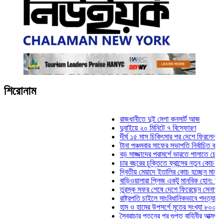
শিরোনাম
রাজধানীতে দুই মেগা কনসার্ট আজ
দুবাইয়ে ২০ মিনিটে ৭ বিস্ফোরণ
দীর্ঘ ১৫ মাস চিকিৎসার পর দেশে ফিরলেন ইলিয়াস ক
টানা পঞ্চমবার সাফের সভাপতি নির্বাচিত কাজী সালাহ
বড় সাজ্জাদের পরামর্শে ভারতে পালাতে চেয়েছিল
চার বছরের চুক্তিতে ফ্রান্সের নতুন কোচ জিদান
দ্বিতীয় মেয়াদে ইতালির কোচ হচ্ছেন মানচিনি
বাড়িওয়ালারা প্লিজ একটু মানবিক হোন: মনিরা মিঠু
তুরস্ক সফর শেষে দেশে ফিরেছেন সেনাপ্রধান ও
রাষ্ট্রপতি চাইলে সাংবিধানিকভাবে পদত্যাগ করতে পারেন
হাম ও হামের উপসর্গে মৃতের সংখ্যা ৮০০ ছাড়াল
স্বৈরাচার পতনের পর গুপ্ত বাহিনীর আত্মপ্রকাশ: প্রধ