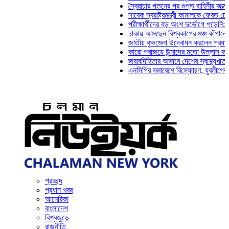
স্বৈরাচার পতনের পর গুপ্ত বাহিনীর আত্মপ্রকাশ: প্
সাবেক স্বরাষ্ট্রমন্ত্রী কামালকে ফেরত চেয়ে দিল্ল
পরীক্ষার্থীদের বড় অংশ দুর্ভোগে পড়েনি: ড. মাহ্‌
ঢাকায় আসছেন বিশ্বকাপের মঞ্চ কাঁপানো সেই সঞ্
জাতীয় বৃক্ষমেলা উদ্বোধন করলেন প্রধানমন্ত্রী
কারো পরাজয়ে উন্মাদের মতো উল্লাস করতে হয় ন
জবাবদিহিতার অভাবে দেশের স্বাস্থ্যখাত নানা স
এনসিপির সমাবেশে বিস্ফোরণ, যুবলীগের দুই নেতা
প্রচ্ছদ
প্রধান খবর
আমেরিকা
বাংলাদেশ
বিশ্বজুড়ে
রাজনীতি