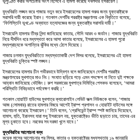
ভূলুণ্ঠিত করার অপচেষ্টার অংশ হিসেবে এ হামলা করেছে দখলদার ইসরায়েল।
যুদ্ধবিরতি লঙ্ঘন করে গাজায় নতুন করে ইসরায়েলের হামলা শুরুর জন্য যুক্তরাষ্ট্রকে
সরাসরি দায়ী করেছে ইরান। গতকাল দেশটির পররাষ্ট্র মন্ত্রণালয় এক বিবৃতিতে বলেছে,
‘ফিলিস্তিনি ভূখণ্ডে অব্যাহত হত্যাযজ্ঞের জন্য যুক্তরাষ্ট্র সরাসরি দায়ী।’
ইসরায়েলি হামলার তীব্র নিন্দা জানিয়েছে কাতার, সৌদি আরব ও জর্ডান। গাজায় যুদ্ধবিরতি
নিয়ে দীর্ঘদিন ধরে মধ্যস্থতা করে আসা কাতার বলেছে, ইসরায়েলের এ হামলা পুরো
মধ্যপ্রাচ্যকে অশান্তির ঝুঁকির মধ্যে ঠেলে দিয়েছে।
গাজায় চলমান যুদ্ধবিরতিতে মধ্যস্থতাকারী দেশ মিসর বলেছে, ইসরায়েলের এই হামলা
যুদ্ধবিরতি চুক্তির স্পষ্ট লঙ্ঘন।
ইসরায়েলের হামলায় চীন গভীরভাবে উদ্বিগ্ন বলে জানিয়েছেন দেশটির পররাষ্ট্র
মন্ত্রণালয়ের মুখপাত্র মাও নিং। সংঘাত ছড়িয়ে পড়ে এমন পদক্ষেপ না নিতে দুই পক্ষকে
আহ্বান জানিয়েছে বেইজিং। রুশ সরকারের মুখপাত্র দিমিত্রি পেসকভ বলেছেন, ‘আমরা
পরিস্থিতি নিবিড়ভাবে পর্যবেক্ষণ করছি।’
গতকাল হোয়াইট হাউসের মুখপাত্র ক্যারোলাইন লেভিট ফক্স নিউজকে বলেন, ‘গাজায়
আজ (সোমবার) রাতের হামলার বিষয়ে আগেই ট্রাম্প প্রশাসন ও হোয়াইট হাউসের সঙ্গে
আলোচনা করেছে ইসরায়েল।’ তিনি বলেন, ‘প্রেসিডেন্ট ট্রাম্প স্পষ্ট জানিয়ে দিয়েছেন,
হামাস, হুতি, ইরানসহ যারা শুধু ইসরায়েল নয়, যুক্তরাষ্ট্রেও ভীতি ছড়াতে চায়, তাদের এর
মূল্য চুকাতে হবে। নরকের সব দরজা খুলে যাবে।’
যুদ্ধবিরতির আলোচনা বন্ধ
কয়েক মাসের আলোচনার পর মিসর, কাতার ও যুক্তরাষ্ট্রের মধ্যস্থতায় ১৯ জানুয়ারি