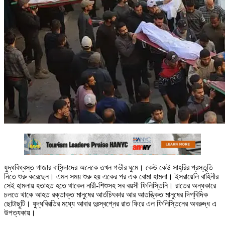
যুদ্ধবিধ্বস্ত গাজার বাসিন্দাদের অনেকে তখন গভীর ঘুমে। কেউ কেউ সাহ্‌রির প্রস্তুতি
নিতে শুরু করেছেন। এমন সময় শুরু হয় একের পর এক বোমা হামলা। ইসরায়েলি বাহিনীর
সেই হামলায় হতাহত হতে থাকেন নারী-শিশুসহ সব বয়সী ফিলিস্তিনি। রাতের অন্ধকারে
চলতে থাকে আহত রক্তাক্ত মানুষের আর্তচিৎকার আর আতঙ্কিত মানুষের দিগ্‌বিদিক
ছোটাছুটি। যুদ্ধবিরতির মধ্যে আবার দুঃস্বপ্নের রাত ফিরে এল ফিলিস্তিনের অবরুদ্ধ এ
উপত্যকায়।