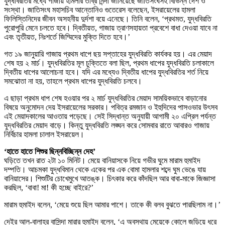
যুদ্ধবিরতির মধ্যে গাজায় হামলার তীব্র নিন্দা জানিয়েছে জাতিসংঘসহ বিভিন্ন দেশ ও
সংস্থা। জাতিসংঘ মহাসচিব আন্তোনিও গুতেরেস বলেছেন, ইসরায়েলের হামলা
ফিলিস্তিনিদের জীবন অসহনীয় দুর্দশা বয়ে এনেছে। তিনি বলেন, ‘প্রথমত, যুদ্ধবিরতি
পুরোপুরি মেনে চলতে হবে। দ্বিতীয়ত, গাজায় ত্রাণসহায়তা প্রবেশে বাধা দেওয়া যাবে না
এবং তৃতীয়ত, নিঃশর্তে জিম্মিদের মুক্তি দিতে হবে।’
গত ১৯ জানুয়ারি গাজায় প্রথম ধাপে ছয় সপ্তাহের যুদ্ধবিরতি কার্যকর হয়। এর মেয়াদ
শেষ হয় ২ মার্চ। যুদ্ধবিরতির মূল চুক্তিতে বলা ছিল, প্রথম ধাপের যুদ্ধবিরতি চলাকালে
দ্বিতীয় ধাপের আলোচনা হবে। যদি এর মধ্যেও দ্বিতীয় ধাপের যুদ্ধবিরতির শর্ত নিয়ে
সমঝোতা না হয়, তাহলে প্রথম ধাপের যুদ্ধবিরতি চলবে।
এ ছাড়া প্রথম ধাপ শেষ হওয়ার পর ২ মার্চ যুদ্ধবিরতির মেয়াদ সাময়িকভাবে বাড়ানোর
বিষয়ে অনুমোদন দেয় ইসরায়েলের সরকার। পবিত্র রমজান ও ইহুদিদের পাসওভার উৎসব
এই মেয়াদকালের আওতায় পড়েছে। সেই সিদ্ধান্ত অনুযায়ী আগামী ২০ এপ্রিল পর্যন্ত
যুদ্ধবিরতির মেয়াদ বাড়ে। কিন্তু যুদ্ধবিরতি লঙ্ঘন করে সোমবার রাতে আবারও গাজায়
নির্বিচার হামলা চালাল ইসরায়েল।
‘হাতে হাতে শিশুর ছিন্নবিচ্ছিন্ন দেহ’
ঘড়িতে তখন রাত ২টা ১০ মিনিট। মেয়ে বানিয়াসকে নিয়ে গভীর ঘুমে মারাম হুমাইদ
দম্পতি। আচমকা যুদ্ধবিমান থেকে একের পর এক বোমা হামলার শব্দে ঘুম ভেঙে যায়
বানিয়াসের। শিশুটির চোখেমুখে আতঙ্ক। চিৎকার করে কাঁদছিল আর বাবা-মাকে জিজ্ঞাসা
করছিল, ‘বাবা! মা! কী হচ্ছে বাইরে?’
মারাম হুমাইদ বলেন, ‘মেয়ে শুয়ে ছিল আমার পাশে। তাকে কী বলব বুঝতে পারছিলাম না।’
দেইর আল-বালাহর বাসিন্দা মারার হুমাইদ বলেন, ‘এ অবস্থায় মেয়েকে কোলে জড়িয়ে ধরে