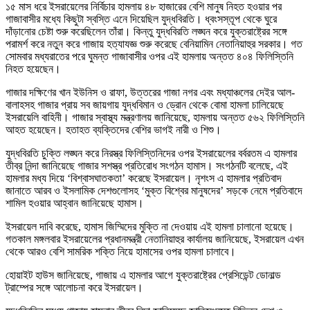
১৫ মাস ধরে ইসরায়েলের নির্বিচার হামলায় ৪৮ হাজারের বেশি মানুষ নিহত হওয়ার পর
গাজাবাসীর মধ্যে কিছুটা স্বস্তি এনে দিয়েছিল যুদ্ধবিরতি। ধ্বংসস্তূপ থেকে ঘুরে
দাঁড়ানোর চেষ্টা শুরু করেছিলেন তাঁরা। কিন্তু যুদ্ধবিরতি লঙ্ঘন করে যুক্তরাষ্ট্রের সঙ্গে
পরামর্শ করে নতুন করে গাজায় হত্যাযজ্ঞ শুরু করেছে বেনিয়ামিন নেতানিয়াহুর সরকার। গত
সোমবার মধ্যরাতের পরে ঘুমন্ত গাজাবাসীর ওপর এই হামলায় অন্তত ৪০৪ ফিলিস্তিনি
নিহত হয়েছেন।
গাজার দক্ষিণের খান ইউনিস ও রাফা, উত্তরের গাজা নগর এবং মধ্যাঞ্চলের দেইর আল-
বালাহসহ গাজার প্রায় সব জায়গায় যুদ্ধবিমান ও ড্রোন থেকে বোমা হামলা চালিয়েছে
ইসরায়েলি বাহিনী। গাজার স্বাস্থ্য মন্ত্রণালয় জানিয়েছে, হামলায় অন্তত ৫৬২ ফিলিস্তিনি
আহত হয়েছেন। হতাহত ব্যক্তিদের বেশির ভাগই নারী ও শিশু।
যুদ্ধবিরতি চুক্তি লঙ্ঘন করে নিরস্ত্র ফিলিস্তিনিদের ওপর ইসরায়েলের বর্বরতম এ হামলার
তীব্র নিন্দা জানিয়েছে গাজার সশস্ত্র প্রতিরোধ সংগঠন হামাস। সংগঠনটি বলেছে, এই
হামলার মধ্য দিয়ে ‘বিশ্বাসঘাতকতা’ করেছে ইসরায়েল। নৃশংস এ হামলার প্রতিবাদ
জানাতে আরব ও ইসলামিক দেশগুলোসহ ‘মুক্ত বিশ্বের মানুষদের’ সড়কে নেমে প্রতিবাদে
শামিল হওয়ার আহ্বান জানিয়েছে হামাস।
ইসরায়েল দাবি করেছে, হামাস জিম্মিদের মুক্তি না দেওয়ায় এই হামলা চালানো হয়েছে।
গতকাল মঙ্গলবার ইসরায়েলের প্রধানমন্ত্রী নেতানিয়াহুর কার্যালয় জানিয়েছে, ইসরায়েল এখন
থেকে আরও বেশি সামরিক শক্তি নিয়ে হামাসের ওপর হামলা চালাবে।
হোয়াইট হাউস জানিয়েছে, গাজায় এ হামলার আগে যুক্তরাষ্ট্রের প্রেসিডেন্ট ডোনাল্ড
ট্রাম্পের সঙ্গে আলোচনা করে ইসরায়েল।