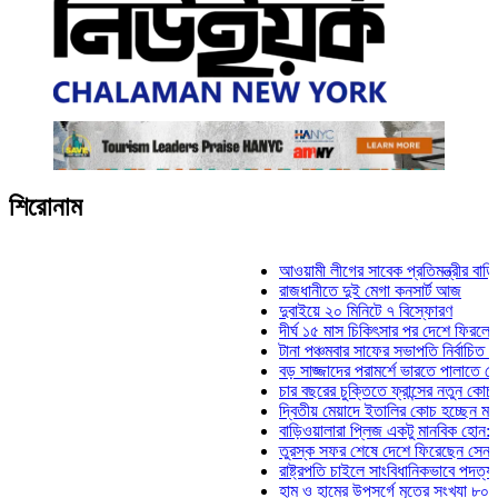
শিরোনাম
আওয়ামী লীগের সাবেক প্রতিমন্ত্রীর বাড়িতে হামল
রাজধানীতে দুই মেগা কনসার্ট আজ
দুবাইয়ে ২০ মিনিটে ৭ বিস্ফোরণ
দীর্ঘ ১৫ মাস চিকিৎসার পর দেশে ফিরলেন ইলিয়াস
টানা পঞ্চমবার সাফের সভাপতি নির্বাচিত কাজী সাল
বড় সাজ্জাদের পরামর্শে ভারতে পালাতে চেয়েছি
চার বছরের চুক্তিতে ফ্রান্সের নতুন কোচ জিদান
দ্বিতীয় মেয়াদে ইতালির কোচ হচ্ছেন মানচিনি
বাড়িওয়ালারা প্লিজ একটু মানবিক হোন: মনিরা মিঠ
তুরস্ক সফর শেষে দেশে ফিরেছেন সেনাপ্রধান 
রাষ্ট্রপতি চাইলে সাংবিধানিকভাবে পদত্যাগ করতে পার
হাম ও হামের উপসর্গে মৃতের সংখ্যা ৮০০ ছাড়াল