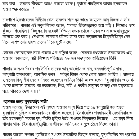
তার বাবা। হামলার তীব্রতা আরও বাড়তে থাকে। বুঝতে পারছিলাম আবার ইসরায়েল
হামলা শুরু করেছে।’
চারপাশে ইসরায়েলের নির্বিচার বোমা হামলার শব্দে ঘুম ভাঙে আহমেদ আবু রিজক ও তাঁর
পরিবারের। গাজার এই স্কুলশিক্ষক বলেন, ‘আমরা ভীতসন্ত্রস্ত হয়ে পড়ি। শিশুরাও ভয়ে
কুঁকড়ে গিয়েছিল। কিছুক্ষণের মধ্যেই বিভিন্ন সড়ক থেকে একের পর এক অ্যাম্বুলেন্স
আসতে শুরু করে। দেখলাম লোকজন তাঁদের হাতে করে সন্তানদের ছিন্নবিচ্ছিন্ন দেহ
নিয়ে আশপাশের হাসপাতালের দিকে ছুটে যাচ্ছে।’
মোমেন কোরেইকেহ নামে গাজার এক বাসিন্দা বলেন, সোমবার মধ্যরাতে ইসরায়েলের এই
হামলায় নবজাতক, নারী-শিশুসহ পরিবারের ২৬ জন সদস্যকে হারিয়েছেন তিনি।
গাজায় আল-জাজিরার প্রতিনিধি তারেক আবু আজৌম জানান, ঘনবসতিপূর্ণ এলাকা,
অস্থায়ী হাসপাতাল, আবাসিক ভবন—সর্বত্র বিমান থেকে বোমা হামলা চলছিল। হামলায়
হামাসের কিছু শীর্ষ নেতাও নিহত হয়েছেন জানিয়ে তিনি আরও বলেন, ‘যুদ্ধবিমান ও ড্রোন
থেকে চালানো হামলার পর নবজাতক, শিশু, নারী ও প্রবীণ মানুষের অসাড় দেহ যত্রতত্র
পড়ে থাকতে দেখা যায়।’
‘হামলার জন্য যুক্তরাষ্ট্র দায়ী’
হামাস বলেছে, ইসরায়েল এই নৃশংস হামলার মধ্য দিয়ে গত ১৯ জানুয়ারি শুরু হওয়া
যুদ্ধবিরতি চুক্তি একতরফাভাবে বাতিল করেছে। ইসরায়েলির প্রধানমন্ত্রী নেতানিয়াহু ও
তাঁর চরমপন্থী সরকার যুদ্ধবিরতি চুক্তি উল্টে দেওয়ার সিদ্ধান্ত নিয়েছে। এর মধ্য দিয়ে
গাজায় থাকা (ইসরায়েলি) বন্দীদের জীবনও অনিশ্চয়তার মুখে ঠেলে দিচ্ছে তারা।
গাজার আরেক সশস্ত্র প্রতিরোধ সংগঠন ইসলামিক জিহাদ বলেছে, যুদ্ধবিরতির সব প্রচেষ্টা