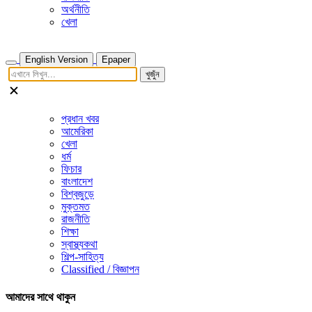
অর্থনীতি
খেলা
English Version
Epaper
খুজুঁন
প্রধান খবর
আমেরিকা
খেলা
ধর্ম
ফিচার
বাংলাদেশ
বিশ্বজুড়ে
মুক্তমত
রাজনীতি
শিক্ষা
স্বাস্থ্যকথা
শিল্প-সাহিত্য
Classified / বিজ্ঞাপন
আমাদের সাথে থাকুন