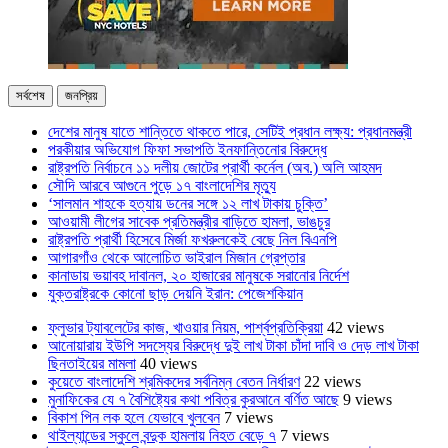
সর্বশেষ
জনপ্রিয়
দেশের মানুষ যাতে শান্তিতে থাকতে পারে, সেটিই প্রধান লক্ষ্য: প্রধানমন্ত্রী
পরকীয়ার অভিযোগ ফিফা সভাপতি ইনফান্তিনোর বিরুদ্ধে
রাষ্ট্রপতি নির্বাচনে ১১ দলীয় জোটের প্রার্থী কর্নেল (অব.) অলি আহমদ
সৌদি আরবে আগুনে পুড়ে ১৭ বাংলাদেশির মৃত্যু
‘সালমান শাহকে হত্যায় ডনের সঙ্গে ১২ লাখ টাকায় চুক্তি’
আওয়ামী লীগের সাবেক প্রতিমন্ত্রীর বাড়িতে হামলা, ভাঙচুর
রাষ্ট্রপতি প্রার্থী হিসেবে মির্জা ফখরুলকেই বেছে নিল বিএনপি
আগারগাঁও থেকে আলোচিত ভাইরাল মিজান গ্রেপ্তার
কানাডায় ভয়াবহ দাবানল, ২০ হাজারের মানুষকে সরানোর নির্দেশ
যুক্তরাষ্ট্রকে কোনো ছাড় দেয়নি ইরান: পেজেশকিয়ান
ফ্লুভার ট্যাবলেটের কাজ, খাওয়ার নিয়ম, পার্শ্বপ্রতিক্রিয়া
42 views
আনোয়ারায় ইউপি সদস্যের বিরুদ্ধে দুই লাখ টাকা চাঁদা দাবি ও দেড় লাখ টাকা
ছিনতাইয়ের মামলা
40 views
কুয়েতে বাংলাদেশি শ্রমিকদের সর্বনিম্ন বেতন নির্ধারণ
22 views
মুনাফিকের যে ৭ বৈশিষ্ট্যের কথা পবিত্র কুরআনে বর্ণিত আছে
9 views
বিকাশ পিন লক হলে যেভাবে খুলবেন
7 views
থাইল্যান্ডের স্কুলে বন্দুক হামলায় নিহত বেড়ে ৭
7 views