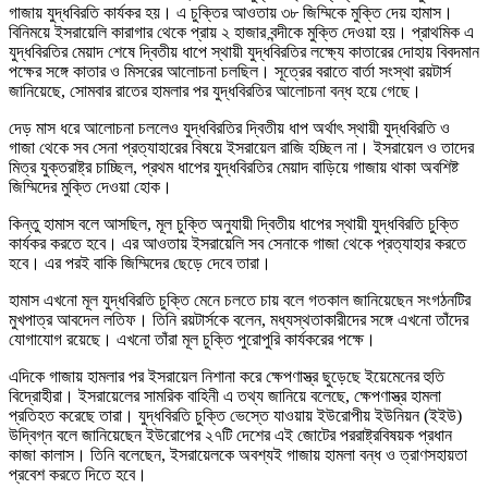
গাজায় যুদ্ধবিরতি কার্যকর হয়। এ চুক্তির আওতায় ৩৮ জিম্মিকে মুক্তি দেয় হামাস।
বিনিময়ে ইসরায়েলি কারাগার থেকে প্রায় ২ হাজার বন্দীকে মুক্তি দেওয়া হয়। প্রাথমিক এ
যুদ্ধবিরতির মেয়াদ শেষে দ্বিতীয় ধাপে স্থায়ী যুদ্ধবিরতির লক্ষ্যে কাতারের দোহায় বিবদমান
পক্ষের সঙ্গে কাতার ও মিসরের আলোচনা চলছিল। সূত্রের বরাতে বার্তা সংস্থা রয়টার্স
জানিয়েছে, সোমবার রাতের হামলার পর যুদ্ধবিরতির আলোচনা বন্ধ হয়ে গেছে।
দেড় মাস ধরে আলোচনা চললেও যুদ্ধবিরতির দ্বিতীয় ধাপ অর্থাৎ স্থায়ী যুদ্ধবিরতি ও
গাজা থেকে সব সেনা প্রত্যাহারের বিষয়ে ইসরায়েল রাজি হচ্ছিল না। ইসরায়েল ও তাদের
মিত্র যুক্তরাষ্ট্র চাচ্ছিল, প্রথম ধাপের যুদ্ধবিরতির মেয়াদ বাড়িয়ে গাজায় থাকা অবশিষ্ট
জিম্মিদের মুক্তি দেওয়া হোক।
কিন্তু হামাস বলে আসছিল, মূল চুক্তি অনুযায়ী দ্বিতীয় ধাপের স্থায়ী যুদ্ধবিরতি চুক্তি
কার্যকর করতে হবে। এর আওতায় ইসরায়েলি সব সেনাকে গাজা থেকে প্রত্যাহার করতে
হবে। এর পরই বাকি জিম্মিদের ছেড়ে দেবে তারা।
হামাস এখনো মূল যুদ্ধবিরতি চুক্তি মেনে চলতে চায় বলে গতকাল জানিয়েছেন সংগঠনটির
মুখপাত্র আবদেল লতিফ। তিনি রয়টার্সকে বলেন, মধ্যস্থতাকারীদের সঙ্গে এখনো তাঁদের
যোগাযোগ রয়েছে। এখনো তাঁরা মূল চুক্তি পুরোপুরি কার্যকরের পক্ষে।
এদিকে গাজায় হামলার পর ইসরায়েল নিশানা করে ক্ষেপণাস্ত্র ছুড়েছে ইয়েমেনের হুতি
বিদ্রোহীরা। ইসরায়েলের সামরিক বাহিনী এ তথ্য জানিয়ে বলেছে, ক্ষেপণাস্ত্র হামলা
প্রতিহত করেছে তারা। যুদ্ধবিরতি চুক্তি ভেস্তে যাওয়ায় ইউরোপীয় ইউনিয়ন (ইইউ)
উদ্বিগ্ন বলে জানিয়েছেন ইউরোপের ২৭টি দেশের এই জোটের পররাষ্ট্রবিষয়ক প্রধান
কাজা কালাস। তিনি বলেছেন, ইসরায়েলকে অবশ্যই গাজায় হামলা বন্ধ ও ত্রাণসহায়তা
প্রবেশ করতে দিতে হবে।