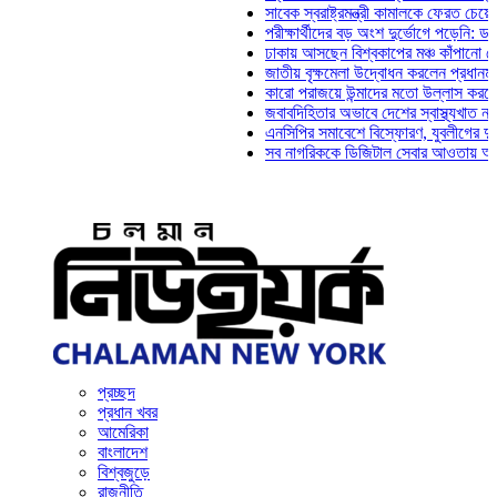
সাবেক স্বরাষ্ট্রমন্ত্রী কামালকে ফেরত চেয়ে দিল্লি
পরীক্ষার্থীদের বড় অংশ দুর্ভোগে পড়েনি: ড. মাহ্‌দ
ঢাকায় আসছেন বিশ্বকাপের মঞ্চ কাঁপানো সেই সঞ্জয
জাতীয় বৃক্ষমেলা উদ্বোধন করলেন প্রধানমন্ত্রী
কারো পরাজয়ে উন্মাদের মতো উল্লাস করতে হয় না
জবাবদিহিতার অভাবে দেশের স্বাস্থ্যখাত নানা সং
এনসিপির সমাবেশে বিস্ফোরণ, যুবলীগের দুই নেতাক
সব নাগরিককে ডিজিটাল সেবার আওতায় আনতে হবে: 
প্রচ্ছদ
প্রধান খবর
আমেরিকা
বাংলাদেশ
বিশ্বজুড়ে
রাজনীতি