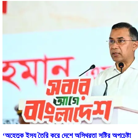
‘অহেতুক ইস্যু তৈরি করে দেশে অস্থিরতা সৃষ্টির অপচেষ্টা