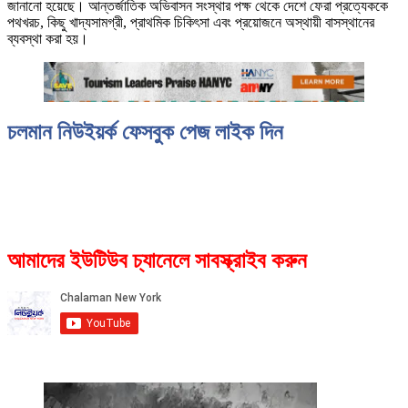
জানানো হয়েছে। আন্তর্জাতিক অভিবাসন সংস্থার পক্ষ থেকে দেশে ফেরা প্রত্যেককে
পথখরচ, কিছু খাদ্যসামগ্রী, প্রাথমিক চিকিৎসা এবং প্রয়োজনে অস্থায়ী বাসস্থানের
ব্যবস্থা করা হয়।
চলমান নিউইয়র্ক ফেসবুক পেজ লাইক দিন
আমাদের ইউটিউব চ্যানেলে সাবস্ক্রাইব করুন