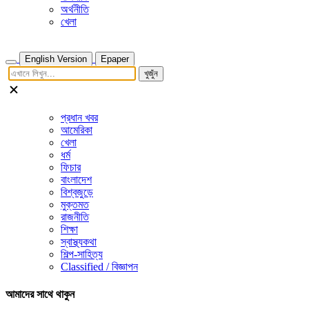
অর্থনীতি
খেলা
English Version
Epaper
খুজুঁন
প্রধান খবর
আমেরিকা
খেলা
ধর্ম
ফিচার
বাংলাদেশ
বিশ্বজুড়ে
মুক্তমত
রাজনীতি
শিক্ষা
স্বাস্থ্যকথা
শিল্প-সাহিত্য
Classified / বিজ্ঞাপন
আমাদের সাথে থাকুন