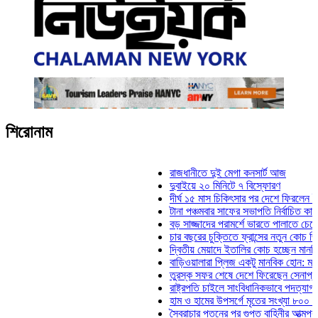
শিরোনাম
রাজধানীতে দুই মেগা কনসার্ট আজ
দুবাইয়ে ২০ মিনিটে ৭ বিস্ফোরণ
দীর্ঘ ১৫ মাস চিকিৎসার পর দেশে ফিরলেন ইলিয়াস 
টানা পঞ্চমবার সাফের সভাপতি নির্বাচিত কাজী সালাহ
বড় সাজ্জাদের পরামর্শে ভারতে পালাতে চেয়েছিল
চার বছরের চুক্তিতে ফ্রান্সের নতুন কোচ জিদান
দ্বিতীয় মেয়াদে ইতালির কোচ হচ্ছেন মানচিনি
বাড়িওয়ালারা প্লিজ একটু মানবিক হোন: মনিরা মিঠু
তুরস্ক সফর শেষে দেশে ফিরেছেন সেনাপ্রধান ও
রাষ্ট্রপতি চাইলে সাংবিধানিকভাবে পদত্যাগ করতে পারে
হাম ও হামের উপসর্গে মৃতের সংখ্যা ৮০০ ছাড়াল
স্বৈরাচার পতনের পর গুপ্ত বাহিনীর আত্মপ্রকাশ: প্র