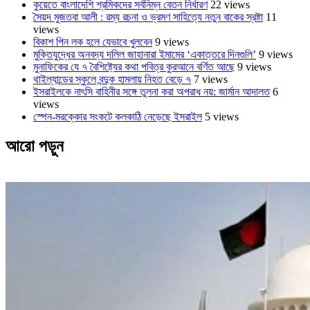
কুয়েতে বাংলাদেশি শ্রমিকদের সর্বনিম্ন বেতন নির্ধারণ
22 views
সৈয়দ মুজতবা আলী : রম্য রচনা ও ভ্রমণ সাহিত্যে নতুন বাকের স্রষ্টা
11
views
বিকাশ পিন লক হলে যেভাবে খুলবেন
9 views
মুক্তিযুদ্ধের অনবদ্য দলিল জাহানারা ইমামের ‘একাত্তরে দিনগুলি’
9 views
মুনাফিকের যে ৭ বৈশিষ্ট্যের কথা পবিত্র কুরআনে বর্ণিত আছে
9 views
থাইল্যান্ডের স্কুলে বন্দুক হামলায় নিহত বেড়ে ৭
7 views
ইসরাইলকে নাৎসি বাহিনীর সঙ্গে তুলনা করা অপরাধ নয়: জার্মান আদালত
6
views
স্পেন-মরক্কোর সংকটে কলকাঠি নেড়েছে ইসরাইল
5 views
আরো পড়ুন