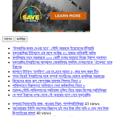
সর্বশেষ
জনপ্রিয়
‘উসকানির জবাব দেওয়া হবে’, সৌদি আরবকে ইয়েমেনের হুঁশিয়ারি
যুক্তরাষ্ট্রের ইতিহাসে এক মাসে সর্বোচ্চ ৫১ হাজার অভিবাসী আটক
কলম্বিয়ার নতুন সরকারকে ১০০ কোটি ডলার সহায়তা দিচ্ছে ট্রাম্প প্রশাসন
যুক্তরাষ্ট্র-ইসরাইলের আগ্রাসন মোকাবিলায় মুসলিম দেশগুলোকে ‘ঐক্যের’ ডাক
ইরানের
জাপানে টাইফুন ‘ডলফিন’-এর তাণ্ডবে আহত ৫, বন্দর বন্ধ করল চীন
শপথ নিয়েই ইসরাইলের সঙ্গে সম্পর্ক পুনর্গঠনের ঘোষণা কলম্বিয়া সরকারের
কিয়েভের কাছে রুশ ক্ষেপণাস্ত্র হামলায় শিশুসহ নিহত ৩
পাকিস্তানে নিরাপত্তা অভিযানে সেনা কর্মকর্তাসহ নিহত ৮
তুরস্ক-সৌদি-পাকিস্তানের প্রতিরক্ষা চুক্তি নিয়ে আরব বিশ্বের প্রতিক্রিয়া
যে শর্তে ইরানের ওপর থেকে নৌ অবরোধ তুলে নেবে যুক্তরাষ্ট্র
ফ্লুভার ট্যাবলেটের কাজ, খাওয়ার নিয়ম, পার্শ্বপ্রতিক্রিয়া
43 views
আনোয়ারায় ইউপি সদস্যের বিরুদ্ধে দুই লাখ টাকা চাঁদা দাবি ও দেড় লাখ টাকা
ছিনতাইয়ের মামলা
40 views