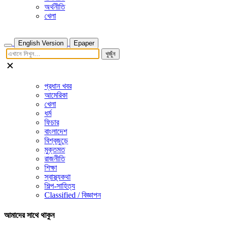
অর্থনীতি
খেলা
English Version
Epaper
খুজুঁন
প্রধান খবর
আমেরিকা
খেলা
ধর্ম
ফিচার
বাংলাদেশ
বিশ্বজুড়ে
মুক্তমত
রাজনীতি
শিক্ষা
স্বাস্থ্যকথা
শিল্প-সাহিত্য
Classified / বিজ্ঞাপন
আমাদের সাথে থাকুন