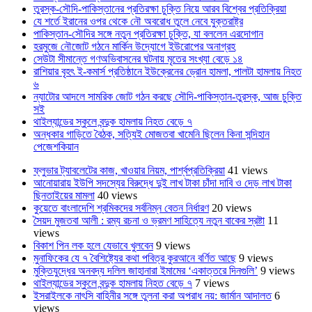
তুরস্ক-সৌদি-পাকিস্তানের প্রতিরক্ষা চুক্তি নিয়ে আরব বিশ্বের প্রতিক্রিয়া
যে শর্তে ইরানের ওপর থেকে নৌ অবরোধ তুলে নেবে যুক্তরাষ্ট্র
পাকিস্তান-সৌদির সঙ্গে নতুন প্রতিরক্ষা চুক্তি, যা বললেন এরদোগান
হরমুজে নৌজোট গঠনে মার্কিন উদ্যোগে ইউরোপের অনাগ্রহ
সেউটা সীমান্তে গণঅভিবাসনের ঘটনায় মৃতের সংখ্যা বেড়ে ১৪
রাশিয়ার বৃহৎ ই-কমার্স প্রতিষ্ঠানে ইউক্রেনের ড্রোন হামলা, পালটা হামলায় নিহত
৬
ন্যাটোর আদলে সামরিক জোট গঠন করছে সৌদি-পাকিস্তান-তুরস্ক, আজ চুক্তি
সই
থাইল্যান্ডের স্কুলে বন্দুক হামলায় নিহত বেড়ে ৭
অন্ধকার গাড়িতে বৈঠক, সত্যিই মোজতবা খামেনি ছিলেন কিনা সন্দিহান
পেজেশকিয়ান
ফ্লুভার ট্যাবলেটের কাজ, খাওয়ার নিয়ম, পার্শ্বপ্রতিক্রিয়া
41 views
আনোয়ারায় ইউপি সদস্যের বিরুদ্ধে দুই লাখ টাকা চাঁদা দাবি ও দেড় লাখ টাকা
ছিনতাইয়ের মামলা
40 views
কুয়েতে বাংলাদেশি শ্রমিকদের সর্বনিম্ন বেতন নির্ধারণ
20 views
সৈয়দ মুজতবা আলী : রম্য রচনা ও ভ্রমণ সাহিত্যে নতুন বাকের স্রষ্টা
11
views
বিকাশ পিন লক হলে যেভাবে খুলবেন
9 views
মুনাফিকের যে ৭ বৈশিষ্ট্যের কথা পবিত্র কুরআনে বর্ণিত আছে
9 views
মুক্তিযুদ্ধের অনবদ্য দলিল জাহানারা ইমামের ‘একাত্তরে দিনগুলি’
9 views
থাইল্যান্ডের স্কুলে বন্দুক হামলায় নিহত বেড়ে ৭
7 views
ইসরাইলকে নাৎসি বাহিনীর সঙ্গে তুলনা করা অপরাধ নয়: জার্মান আদালত
6
views