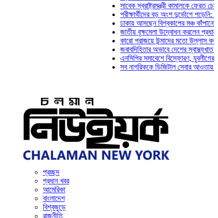
সাবেক স্বরাষ্ট্রমন্ত্রী কামালকে ফেরত চেয়ে দিল্লি
পরীক্ষার্থীদের বড় অংশ দুর্ভোগে পড়েনি: ড. মাহ্‌দ
ঢাকায় আসছেন বিশ্বকাপের মঞ্চ কাঁপানো সেই সঞ্জ
জাতীয় বৃক্ষমেলা উদ্বোধন করলেন প্রধানমন্ত্রী
কারো পরাজয়ে উন্মাদের মতো উল্লাস করতে হয় না
জবাবদিহিতার অভাবে দেশের স্বাস্থ্যখাত নানা সং
এনসিপির সমাবেশে বিস্ফোরণ, যুবলীগের দুই নেতাক
সব নাগরিককে ডিজিটাল সেবার আওতায় আনতে হবে: 
প্রচ্ছদ
প্রধান খবর
আমেরিকা
বাংলাদেশ
বিশ্বজুড়ে
রাজনীতি