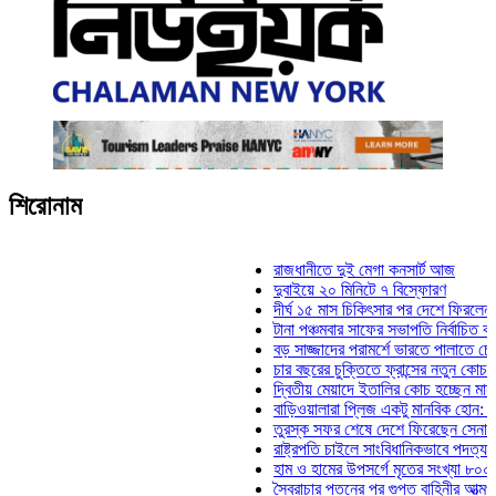
শিরোনাম
রাজধানীতে দুই মেগা কনসার্ট আজ
দুবাইয়ে ২০ মিনিটে ৭ বিস্ফোরণ
দীর্ঘ ১৫ মাস চিকিৎসার পর দেশে ফিরলেন ইলিয়াস 
টানা পঞ্চমবার সাফের সভাপতি নির্বাচিত কাজী সালা
বড় সাজ্জাদের পরামর্শে ভারতে পালাতে চেয়েছিল
চার বছরের চুক্তিতে ফ্রান্সের নতুন কোচ জিদান
দ্বিতীয় মেয়াদে ইতালির কোচ হচ্ছেন মানচিনি
বাড়িওয়ালারা প্লিজ একটু মানবিক হোন: মনিরা মিঠু
তুরস্ক সফর শেষে দেশে ফিরেছেন সেনাপ্রধান 
রাষ্ট্রপতি চাইলে সাংবিধানিকভাবে পদত্যাগ করতে পারে
হাম ও হামের উপসর্গে মৃতের সংখ্যা ৮০০ ছাড়াল
স্বৈরাচার পতনের পর গুপ্ত বাহিনীর আত্মপ্রকাশ: প্র