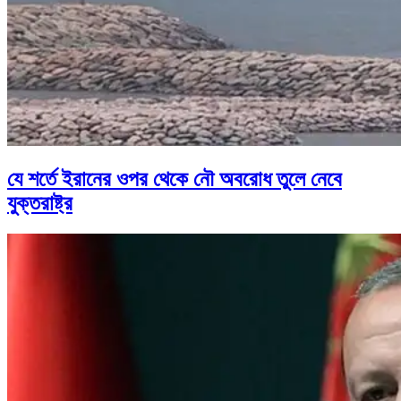
যে শর্তে ইরানের ওপর থেকে নৌ অবরোধ তুলে নেবে
যুক্তরাষ্ট্র